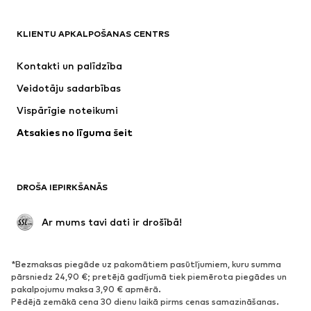
APĢĒRBI
KLIENTU APKALPOŠANAS CENTRS
Jaunumi
Šobrīd populāri
Kleitas
Džinsi
Kontakti un palīdzība
Krekli un topi
Bikses
Veidotāju sadarbības
Jakas
Džemperi un adījumi
Vispārīgie noteikumi
Apakšveļa
Blūzes un tunikas
Atsakies no līguma šeit
Mēteļi
Svārki
Peldkostīmi
Ikdienas džemperi
Žaketes
Kombinezoni un sarafāni
DROŠA IEPIRKŠANĀS
Lieli izmēri
Apģērbs grūtniecēm
Svinības
Ekskluzīvi
 Ar mums tavi dati ir drošībā!
Pārstrāde
*Bezmaksas piegāde uz pakomātiem pasūtījumiem, kuru summa
APAVI
pārsniedz 24,90 €; pretējā gadījumā tiek piemērota piegādes un
pakalpojumu maksa 3,90 € apmērā.
Jaunumi
Šobrīd populāri
Pēdējā zemākā cena 30 dienu laikā pirms cenas samazināšanas.