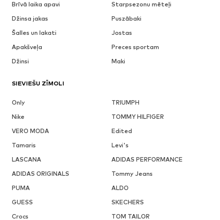
Brīvā laika apavi
Starpsezonu mēteļi
Džinsa jakas
Puszābaki
Šalles un lakati
Jostas
Apakšveļa
Preces sportam
Džinsi
Maki
SIEVIEŠU ZĪMOLI
Only
TRIUMPH
Nike
TOMMY HILFIGER
VERO MODA
Edited
Tamaris
Levi's
LASCANA
ADIDAS PERFORMANCE
ADIDAS ORIGINALS
Tommy Jeans
PUMA
ALDO
GUESS
SKECHERS
Crocs
TOM TAILOR