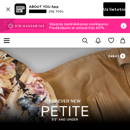
ABOUT YOU App
Uz lietotni
(152 700)
Vasaras izpārdošanas noslēgums:
01
D.
04
H
24
M
13
S
Piedāvājumi ar atlaidi līdz 60%
Sekot