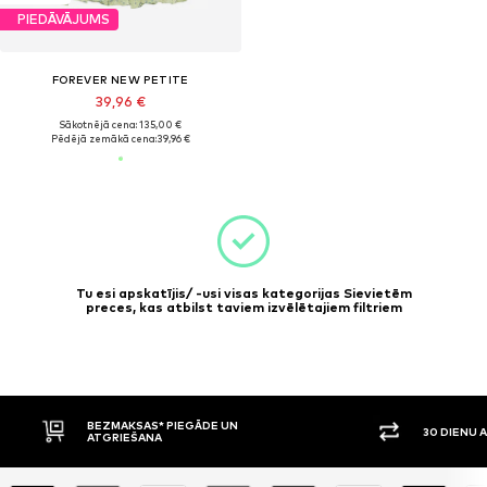
PIEDĀVĀJUMS
FOREVER NEW PETITE
39,96 €
Sākotnējā cena: 135,00 €
Pēdējā zemākā cena:
39,96 €
Tu esi apskatījis/ -usi visas kategorijas Sievietēm
preces, kas atbilst taviem izvēlētajiem filtriem
BEZMAKSAS* PIEGĀDE UN
30 DIENU 
ATGRIEŠANA