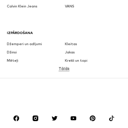
Calvin Klein Jeans
VANS
IZPĀRDOŠANA
Džemperi un adījumi
Kleitas
Džinsi
Jakas
Mēteļi
Krekli un topi
Tālāk
Bikses
Apakšveļa
Svārki
Blūzes un tunikas
Ikdienas džemperi
Žaketes
Peldkostīmi
Kombinezoni un sarafāni
Lieli izmēri
Apģērbs grūtniecēm
Apavi
Sports
Aksesuāri
Premium