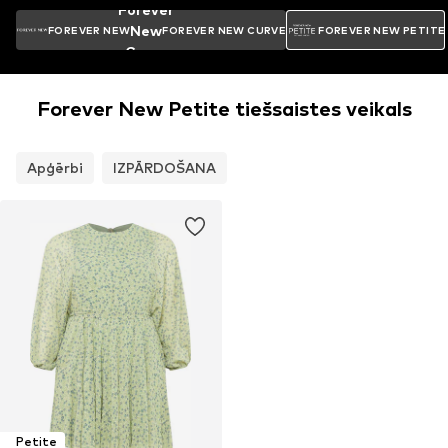
Forever
New
FOREVER NEW
FOREVER NEW CURVE
FOREVER NEW PETITE
Curve
Forever New Petite tiešsaistes veikals
Apģērbi
IZPĀRDOŠANA
Petite