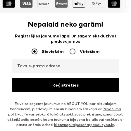
Nepalaid neko garām!
Reģistrējies jaunumu lapai un saņem ekskluzīvus
piedāvājumus
Sievietēm
Vīriešiem
Tava e-pasta adrese
Reģistrēties
Es vēlos saņemt jaunumus no ABOUT YOU par aktuālajām
tendencēm, piedāvājumiem un kuponiem saskaņā ar
Privātuma
politika
. Tu vari jebkurā laikā atsaukt savu piekrišanu, izmantojot
atteikšanās iespēju katra jaunuma biļetena beigās vai nosūtot e-
pastu uz šādu adresi
klientuapkalposana@aboutyou.lv
.