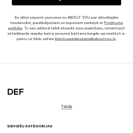
Es vēlos saņemt jaunumus no ABOUT YOU par aktuālajām
tendencēm, piedāvājumiem un kuponiem saskaņā ar
Privātuma
politika
. Tu vari jebkurā laikā atsaukt savu piekrišanu, izmantojot
atteikšanās iespēju katra jaunuma biļetena beigās vai nosūtot e-
pastu uz šādu adresi
klientuapkalposana@aboutyou.lv
.
DEF
Tālāk
SIEVIEŠU KATEGORIJAS