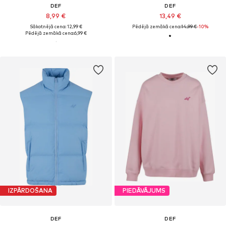
DEF
DEF
8,99 €
13,49 €
Sākotnējā cena: 12,99 €
Pēdējā zemākā cena:
14,99 €
-10%
Pēdējā zemākā cena:
6,99 €
IZPĀRDOŠANA
PIEDĀVĀJUMS
DEF
DEF