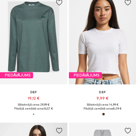
PIEDĀVĀJUMS
PIEDĀVĀJUMS
DEF
DEF
19,12 €
9,99 €
Sākotnējā cena: 29,99 €
Sākotnējā cena: 14,99 €
Pēdējā zemākā cena:
16,57 €
Pēdējā zemākā cena:
8,09 €