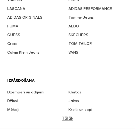
LASCANA
ADIDAS PERFORMANCE
ADIDAS ORIGINALS
Tommy Jeans
PUMA
ALDO
GUESS
SKECHERS
Crocs
TOM TAILOR
Calvin Klein Jeans
VANS
IZPĀRDOŠANA
Džemperi un adījumi
Kleitas
Džinsi
Jakas
Mēteļi
Krekli un topi
Tālāk
Bikses
Apakšveļa
Svārki
Blūzes un tunikas