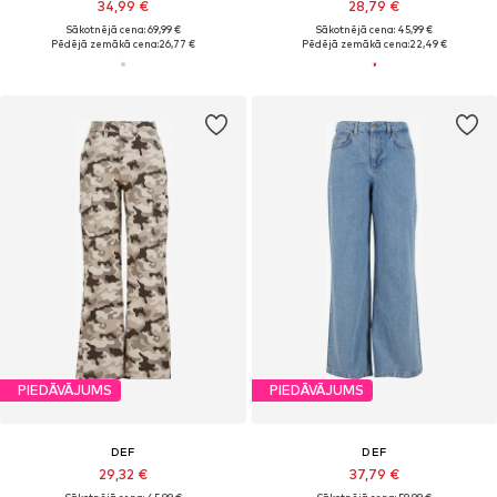
34,99 €
28,79 €
Sākotnējā cena: 69,99 €
Sākotnējā cena: 45,99 €
Pēdējā zemākā cena:
26,77 €
Pēdējā zemākā cena:
22,49 €
PIEDĀVĀJUMS
PIEDĀVĀJUMS
DEF
DEF
29,32 €
37,79 €