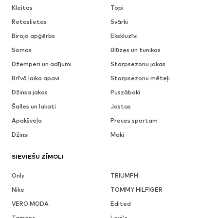
Kleitas
Topi
Rotaslietas
Svārki
Biroja apģērbs
Ekskluzīvi
Somas
Blūzes un tunikas
Džemperi un adījumi
Starpsezonu jakas
Brīvā laika apavi
Starpsezonu mēteļi
Džinsa jakas
Puszābaki
Šalles un lakati
Jostas
Apakšveļa
Preces sportam
Džinsi
Maki
SIEVIEŠU ZĪMOLI
Only
TRIUMPH
Nike
TOMMY HILFIGER
VERO MODA
Edited
Tamaris
Levi's