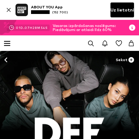
ABOUT YOU App
Uz lietotni
(152 700)
Vasaras izpārdošanas noslēgums:
01
D.
07
H
28
M
53
S
Piedāvājumi ar atlaidi līdz 60%
Sekot