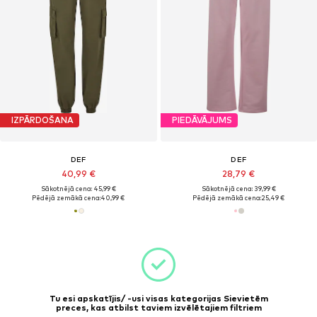
IZPĀRDOŠANA
PIEDĀVĀJUMS
DEF
DEF
40,99 €
28,79 €
Sākotnējā cena: 45,99 €
Sākotnējā cena: 39,99 €
Pēdējā zemākā cena:
40,99 €
Pēdējā zemākā cena:
25,49 €
Tu esi apskatījis/ -usi visas kategorijas Sievietēm
preces, kas atbilst taviem izvēlētajiem filtriem