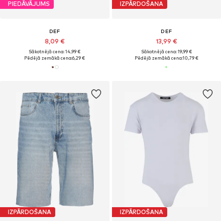
PIEDĀVĀJUMS
IZPĀRDOŠANA
DEF
DEF
8,09 €
13,99 €
Sākotnējā cena: 14,99 €
Sākotnējā cena: 19,99 €
Pēdējā zemākā cena:
6,29 €
Pēdējā zemākā cena:
10,79 €
IZPĀRDOŠANA
IZPĀRDOŠANA