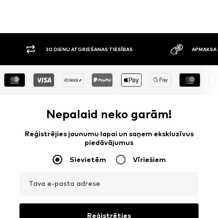
30 DIENU ATGRIEŠANAS TIESĪBAS
APMAKSA P
Nepalaid neko garām!
Reģistrējies jaunumu lapai un saņem ekskluzīvus
piedāvājumus
Sievietēm
Vīriešiem
Tava e-pasta adrese
Reģistrēties