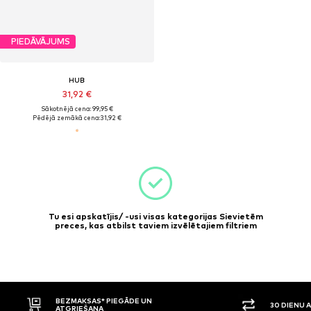
PIEDĀVĀJUMS
HUB
31,92 €
Sākotnējā cena: 99,95 €
Pēdējā zemākā cena:
31,92 €
Tu esi apskatījis/ -usi visas kategorijas Sievietēm
preces, kas atbilst taviem izvēlētajiem filtriem
BEZMAKSAS* PIEGĀDE UN
30 DIENU 
ATGRIEŠANA