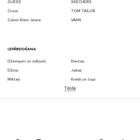
GUESS
SKECHERS
Crocs
TOM TAILOR
Calvin Klein Jeans
VANS
IZPĀRDOŠANA
Džemperi un adījumi
Kleitas
Džinsi
Jakas
Mēteļi
Krekli un topi
Tālāk
Bikses
Apakšveļa
Svārki
Blūzes un tunikas
Ikdienas džemperi
Žaketes
Peldkostīmi
Kombinezoni un sarafāni
Lieli izmēri
Apģērbs grūtniecēm
Apavi
Sports