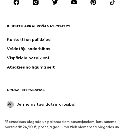
Aksesuāri
Premium
APĢĒRBI
KLIENTU APKALPOŠANAS CENTRS
Jaunumi
Šobrīd populāri
Kleitas
Džinsi
Kontakti un palīdzība
Krekli un topi
Bikses
Veidotāju sadarbības
Jakas
Džemperi un adījumi
Vispārīgie noteikumi
Apakšveļa
Blūzes un tunikas
Atsakies no līguma šeit
Mēteļi
Svārki
Peldkostīmi
Ikdienas džemperi
Žaketes
Kombinezoni un sarafāni
DROŠA IEPIRKŠANĀS
Lieli izmēri
Apģērbs grūtniecēm
Svinības
Ekskluzīvi
 Ar mums tavi dati ir drošībā!
Pārstrāde
*Bezmaksas piegāde uz pakomātiem pasūtījumiem, kuru summa
APAVI
pārsniedz 24,90 €; pretējā gadījumā tiek piemērota piegādes un