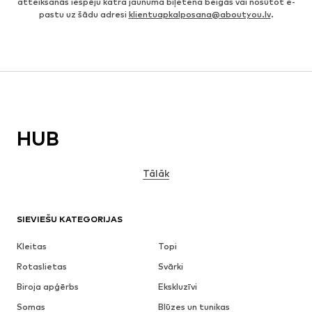
atteikšanās iespēju katra jaunuma biļetena beigās vai nosūtot e-
pastu uz šādu adresi
klientuapkalposana@aboutyou.lv
.
HUB
Tālāk
SIEVIEŠU KATEGORIJAS
Kleitas
Topi
Rotaslietas
Svārki
Biroja apģērbs
Ekskluzīvi
Somas
Blūzes un tunikas