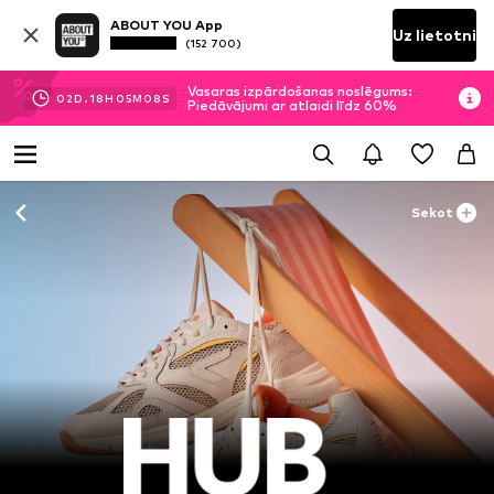
ABOUT YOU App
Uz lietotni
(152 700)
Vasaras izpārdošanas noslēgums:
02
D.
18
H
05
M
07
S
Piedāvājumi ar atlaidi līdz 60%
Sekot