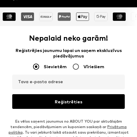
Nepalaid neko garām!
Reģistrējies jaunumu lapai un saņem ekskluzīvus
piedāvājumus
Sievietēm
Vīriešiem
Tava e-pasta adrese
Reģistrēties
Es vēlos saņemt jaunumus no ABOUT YOU par aktuālajām
tendencēm, piedāvājumiem un kuponiem saskaņā ar
Privātuma
politika
. Tu vari jebkurā laikā atsaukt savu piekrišanu, izmantojot