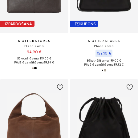
IZPĀRDOŠANA
KUPONS
& OTHER STORIES
& OTHER STORIES
Pleca soma
Pleca soma
94,90 €
152,10 €
Sākotnējā cena: 119,00 €
Sākotnējā cena: 199,00 €
Pēdējā zemākā cena:
59,94 €
Pēdējā zemākā cena:
59,92 €