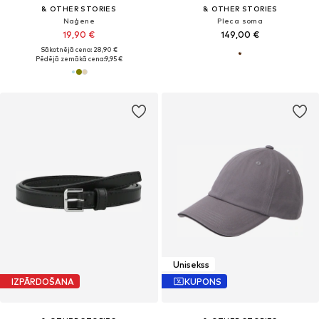
& OTHER STORIES
& OTHER STORIES
Naģene
Pleca soma
19,90 €
149,00 €
Sākotnējā cena: 28,90 €
Pēdējā zemākā cena:
9,95 €
Unisekss
IZPĀRDOŠANA
KUPONS