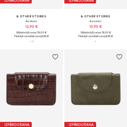
IZPĀRDOŠANA
IZPĀRDOŠANA
& OTHER STORIES
& OTHER STORIES
Auskari
Auskari
12,90 €
13,90 €
Sākotnējā cena: 19,00 €
Sākotnējā cena: 19,00 €
Pēdējā zemākā cena:
6,95 €
Pēdējā zemākā cena:
6,95 €
IZPĀRDOŠANA
IZPĀRDOŠANA