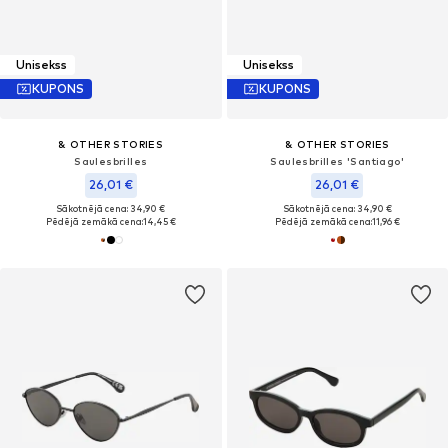
Unisekss
Unisekss
KUPONS
KUPONS
& OTHER STORIES
& OTHER STORIES
Saulesbrilles
Saulesbrilles 'Santiago'
26,01 €
26,01 €
Sākotnējā cena: 34,90 €
Sākotnējā cena: 34,90 €
Pēdējā zemākā cena:
14,45 €
Pēdējā zemākā cena:
11,96 €