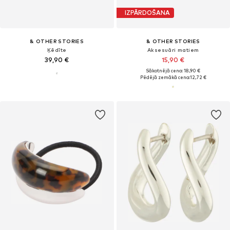
IZPĀRDOŠANA
& OTHER STORIES
& OTHER STORIES
Ķēdīte
Aksesuāri matiem
39,90 €
15,90 €
Sākotnējā cena: 18,90 €
Pēdējā zemākā cena:
12,72 €