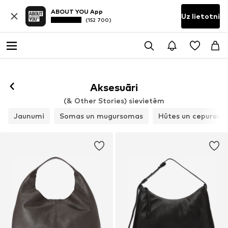
ABOUT YOU App
Uz lietotni
(152 700)
Aksesuāri
(& Other Stories) sievietēm
Jaunumi
Somas un mugursomas
Hūtes un cepures