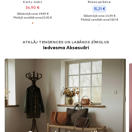
Karšu maks
Rokassprādze
34,90 €
15,21 €
Sākotnējā cena: 49,90 €
Sākotnējā cena: 24,90 €
Pēdējā zemākā cena:
20,93 €
Pēdējā zemākā cena:
11,83 €
ATKLĀJ TENDENCES UN LABĀKOS ZĪMOLUS
Iedvesma Aksesuāri