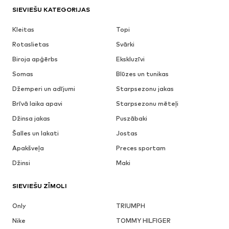
SIEVIEŠU KATEGORIJAS
Kleitas
Topi
Rotaslietas
Svārki
Biroja apģērbs
Ekskluzīvi
Somas
Blūzes un tunikas
Džemperi un adījumi
Starpsezonu jakas
Brīvā laika apavi
Starpsezonu mēteļi
Džinsa jakas
Puszābaki
Šalles un lakati
Jostas
Apakšveļa
Preces sportam
Džinsi
Maki
SIEVIEŠU ZĪMOLI
Only
TRIUMPH
Nike
TOMMY HILFIGER