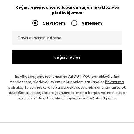
Reģistrējies jaunumu lapai un saņem ekskluzīvus
piedāvājumus
Sievietēm
Vīriešiem
Tava e-pasta adrese
Reģistrēties
Es vēlos saņemt jaunumus no ABOUT YOU par aktuālajām
tendencēm, piedāvājumiem un kuponiem saskaņā ar
Privātuma
politika
. Tu vari jebkurā laikā atsaukt savu piekrišanu, izmantojot
atteikšanās iespēju katra jaunuma biļetena beigās vai nosūtot e-
pastu uz šādu adresi
klientuapkalposana@aboutyou.lv
.