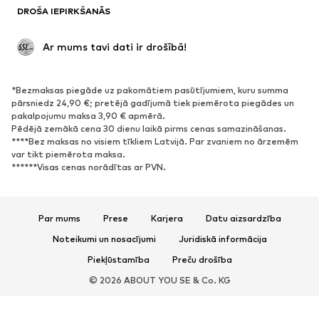
DROŠA IEPIRKŠANĀS
Lieli izmēri
Apģērbs grūtniecēm
Svinības
Ekskluzīvi
 Ar mums tavi dati ir drošībā!
Pārstrāde
*Bezmaksas piegāde uz pakomātiem pasūtījumiem, kuru summa
APAVI
pārsniedz 24,90 €; pretējā gadījumā tiek piemērota piegādes un
pakalpojumu maksa 3,90 € apmērā.
Jaunumi
Šobrīd populāri
Pēdējā zemākā cena 30 dienu laikā pirms cenas samazināšanas.
****Bez maksas no visiem tīkliem Latvijā. Par zvaniem no ārzemēm
Brīvā laika apavi
Puszābaki
var tikt piemērota maksa.
Augstpapēžu apavi
Zābaki
******Visas cenas norādītas ar PVN.
Sandales
Kurpes
Sporta apavi
Laiviņas
Par mums
Prese
Karjera
Datu aizsardzība
Atvērti apavi
Mājas apavi
Noteikumi un nosacījumi
Juridiskā informācija
Ekskluzīvi
Piekļūstamība
Preču drošība
SPORTS
© 2026 ABOUT YOU SE & Co. KG
Sporta apģērbs
Sporta veidi