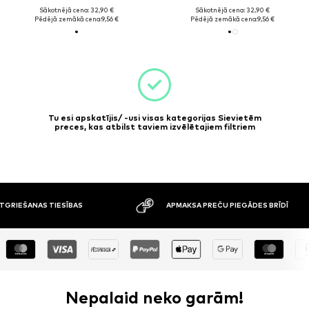
Sākotnējā cena: 32,90 €
Sākotnējā cena: 32,90 €
Pēdējā zemākā cena:
9,56 €
Pēdējā zemākā cena:
9,56 €
Tu esi apskatījis/ -usi visas kategorijas Sievietēm
preces, kas atbilst taviem izvēlētajiem filtriem
ATGRIEŠANAS TIESĪBAS
APMAKSA PREČU PIEGĀDES BRĪDĪ
Nepalaid neko garām!