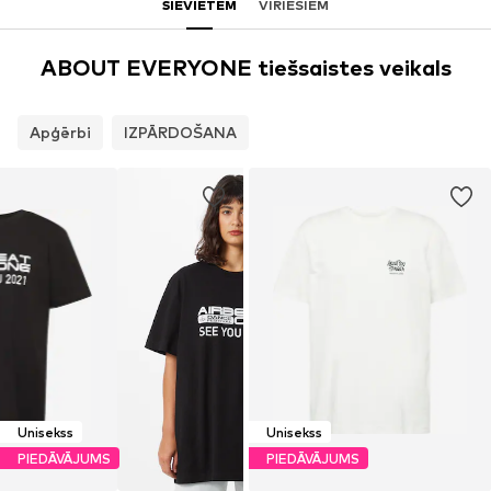
SIEVIETĒM
VĪRIEŠIEM
ABOUT EVERYONE tiešsaistes veikals
Apģērbi
IZPĀRDOŠANA
Unisekss
Unisekss
PIEDĀVĀJUMS
PIEDĀVĀJUMS