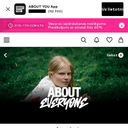
ABOUT YOU App
Uz lietotni
(152 700)
Vasaras izpārdošanas noslēgums:
01
D.
17
H
22
M
46
S
Piedāvājumi ar atlaidi līdz 60%
Sekot