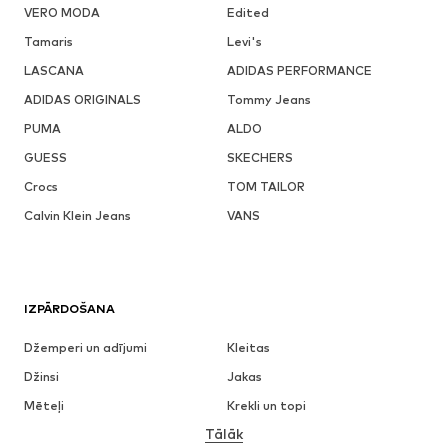
VERO MODA
Edited
Tamaris
Levi's
LASCANA
ADIDAS PERFORMANCE
ADIDAS ORIGINALS
Tommy Jeans
PUMA
ALDO
GUESS
SKECHERS
Crocs
TOM TAILOR
Calvin Klein Jeans
VANS
IZPĀRDOŠANA
Džemperi un adījumi
Kleitas
Džinsi
Jakas
Mēteļi
Krekli un topi
Tālāk
Bikses
Apakšveļa