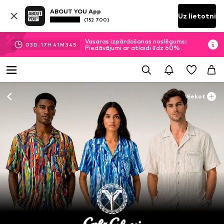
ABOUT YOU App
Uz lietotni
(152 700)
Vasaras izpārdošanas noslēgums:
03
D.
17
H
41
M
34
S
Piedāvājumi ar atlaidi līdz 60%
Sekot