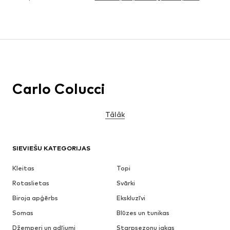
Carlo Colucci
Tālāk
SIEVIEŠU KATEGORIJAS
Kleitas
Topi
Rotaslietas
Svārki
Biroja apģērbs
Ekskluzīvi
Somas
Blūzes un tunikas
Džemperi un adījumi
Starpsezonu jakas