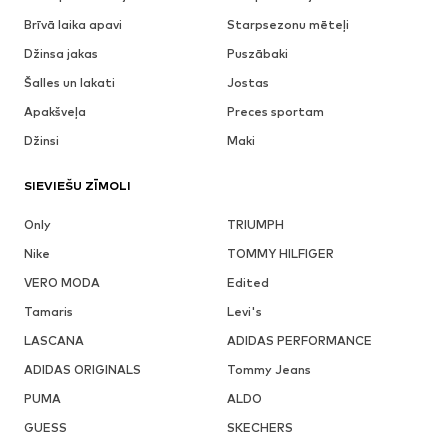
Brīvā laika apavi
Starpsezonu mēteļi
Džinsa jakas
Puszābaki
Šalles un lakati
Jostas
Apakšveļa
Preces sportam
Džinsi
Maki
SIEVIEŠU ZĪMOLI
Only
TRIUMPH
Nike
TOMMY HILFIGER
VERO MODA
Edited
Tamaris
Levi's
LASCANA
ADIDAS PERFORMANCE
ADIDAS ORIGINALS
Tommy Jeans
PUMA
ALDO
GUESS
SKECHERS