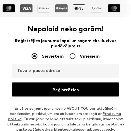
Nepalaid neko garām!
Reģistrējies jaunumu lapai un saņem ekskluzīvus
piedāvājumus
Sievietēm
Vīriešiem
Tava e-pasta adrese
Reģistrēties
Es vēlos saņemt jaunumus no ABOUT YOU par aktuālajām
tendencēm, piedāvājumiem un kuponiem saskaņā ar
Privātuma
politika
. Tu vari jebkurā laikā atsaukt savu piekrišanu, izmantojot
atteikšanās iespēju katra jaunuma biļetena beigās vai nosūtot e-
pastu uz šādu adresi
klientuapkalposana@aboutyou.lv
.