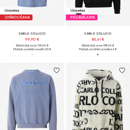
Unisekss
Unisekss
IZPĀRDOŠANA
PIEDĀVĀJUMS
CARLO COLUCCI
CARLO COLUCCI
99,90 €
85,41 €
Sākotnējā cena: 139,00 €
Sākotnējā cena: 199,00 €
Pēdējā zemākā cena:
84,92 €
Pēdējā zemākā cena:
66,43 €