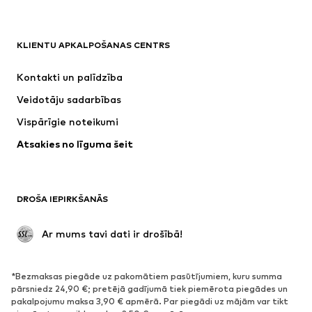
APĢĒRBI
KLIENTU APKALPOŠANAS CENTRS
Jaunumi
Šobrīd populāri
Kleitas
Džinsi
Kontakti un palīdzība
Krekli un topi
Bikses
Veidotāju sadarbības
Jakas
Džemperi un adījumi
Vispārīgie noteikumi
Apakšveļa
Blūzes un tunikas
Atsakies no līguma šeit
Mēteļi
Svārki
Peldkostīmi
Ikdienas džemperi
Žaketes
Kombinezoni un sarafāni
DROŠA IEPIRKŠANĀS
Lieli izmēri
Apģērbs grūtniecēm
Svinības
Ekskluzīvi
 Ar mums tavi dati ir drošībā!
Pārstrāde
*Bezmaksas piegāde uz pakomātiem pasūtījumiem, kuru summa
APAVI
pārsniedz 24,90 €; pretējā gadījumā tiek piemērota piegādes un
pakalpojumu maksa 3,90 € apmērā. Par piegādi uz mājām var tikt
Jaunumi
Šobrīd populāri