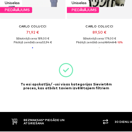
Unisekss
Unisekss
PIEDĀVĀJUMS
PIEDĀVĀJUMS
CARLO COLUCCI
CARLO COLUCCI
71,92 €
89,50 €
Sākotnējā cena: 189,00 €
Sākotnējā cena: 179,00 €
Pēdējā zemākā cena:
53,94 €
Pēdējā zemākā cena:
107,40 €
-16%
Tu esi apskatījis/ -usi visas kategorijas Sievietēm
preces, kas atbilst taviem izvēlētajiem filtriem
BEZMAKSAS* PIEGĀDE UN
30 DIENU 
ATGRIEŠANA