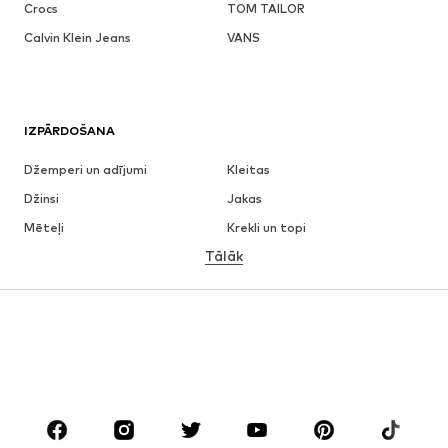
Crocs
TOM TAILOR
Calvin Klein Jeans
VANS
IZPĀRDOŠANA
Džemperi un adījumi
Kleitas
Džinsi
Jakas
Mēteļi
Krekli un topi
Tālāk
Bikses
Apakšveļa
Svārki
Blūzes un tunikas
Ikdienas džemperi
Žaketes
Peldkostīmi
Kombinezoni un sarafāni
Lieli izmēri
Apģērbs grūtniecēm
Apavi
Sports
Aksesuāri
Premium