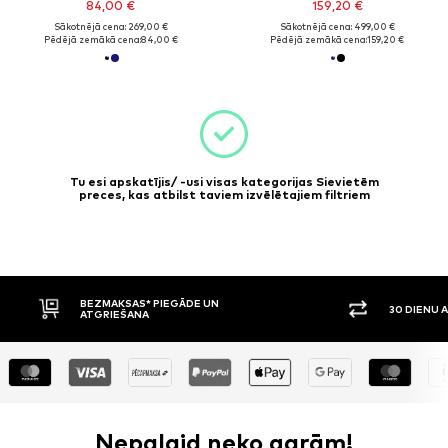
84,00 €
159,20 €
Sākotnējā cena: 269,00 €
Sākotnējā cena: 499,00 €
Pēdējā zemākā cena:
84,00 €
Pēdējā zemākā cena:
159,20 €
Tu esi apskatījis/ -usi visas kategorijas Sievietēm
preces, kas atbilst taviem izvēlētajiem filtriem
N
30 DIENU ATGRIEŠANAS TIESĪBAS
Nepalaid neko garām!