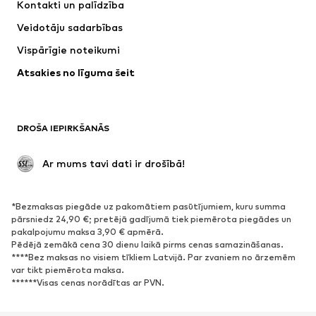
Kontakti un palīdzība
Krekli un topi
Bikses
Veidotāju sadarbības
Jakas
Džemperi un adījumi
Vispārīgie noteikumi
Apakšveļa
Blūzes un tunikas
Atsakies no līguma šeit
Mēteļi
Svārki
Peldkostīmi
Ikdienas džemperi
Žaketes
Kombinezoni un sarafāni
DROŠA IEPIRKŠANĀS
Lieli izmēri
Apģērbs grūtniecēm
Svinības
Ekskluzīvi
 Ar mums tavi dati ir drošībā!
Pārstrāde
*Bezmaksas piegāde uz pakomātiem pasūtījumiem, kuru summa
APAVI
pārsniedz 24,90 €; pretējā gadījumā tiek piemērota piegādes un
pakalpojumu maksa 3,90 € apmērā.
Jaunumi
Šobrīd populāri
Pēdējā zemākā cena 30 dienu laikā pirms cenas samazināšanas.
****Bez maksas no visiem tīkliem Latvijā. Par zvaniem no ārzemēm
Brīvā laika apavi
Puszābaki
var tikt piemērota maksa.
Augstpapēžu apavi
Zābaki
******Visas cenas norādītas ar PVN.
Sandales
Kurpes