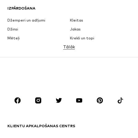
IZPĀRDOŠANA
Džemperi un adījumi
Kleitas
Džinsi
Jakas
Mēteļi
Krekli un topi
Tālāk
Bikses
Apakšveļa
Svārki
Blūzes un tunikas
Ikdienas džemperi
Žaketes
Peldkostīmi
Kombinezoni un sarafāni
Lieli izmēri
Apģērbs grūtniecēm
Apavi
Sports
Aksesuāri
Premium
APĢĒRBI
KLIENTU APKALPOŠANAS CENTRS
Jaunumi
Šobrīd populāri
Kleitas
Džinsi