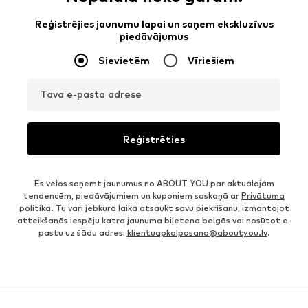
Reģistrējies jaunumu lapai un saņem ekskluzīvus
piedāvājumus
Sievietēm
Vīriešiem
Tava e-pasta adrese
Reģistrēties
Es vēlos saņemt jaunumus no ABOUT YOU par aktuālajām
tendencēm, piedāvājumiem un kuponiem saskaņā ar
Privātuma
politika
. Tu vari jebkurā laikā atsaukt savu piekrišanu, izmantojot
atteikšanās iespēju katra jaunuma biļetena beigās vai nosūtot e-
pastu uz šādu adresi
klientuapkalposana@aboutyou.lv
.