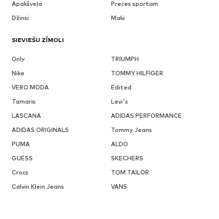
Apakšveļa
Preces sportam
Džinsi
Maki
SIEVIEŠU ZĪMOLI
Only
TRIUMPH
Nike
TOMMY HILFIGER
VERO MODA
Edited
Tamaris
Levi's
LASCANA
ADIDAS PERFORMANCE
ADIDAS ORIGINALS
Tommy Jeans
PUMA
ALDO
GUESS
SKECHERS
Crocs
TOM TAILOR
Calvin Klein Jeans
VANS