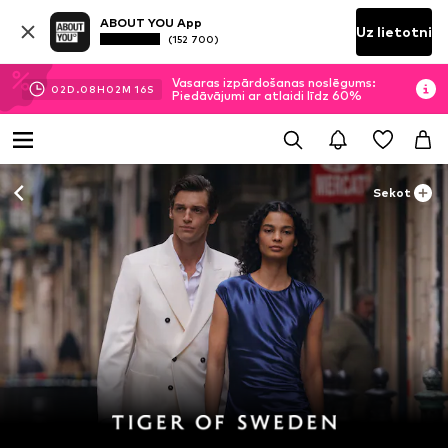
ABOUT YOU App
Uz lietotni
(152 700)
Vasaras izpārdošanas noslēgums:
02
D.
08
H
02
M
15
S
Piedāvājumi ar atlaidi līdz 60%
Sekot