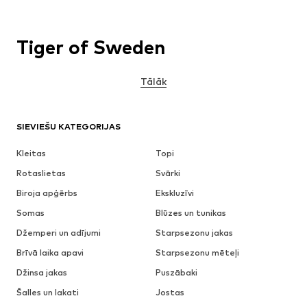
Tiger of Sweden
Tālāk
SIEVIEŠU KATEGORIJAS
Kleitas
Topi
Rotaslietas
Svārki
Biroja apģērbs
Ekskluzīvi
Somas
Blūzes un tunikas
Džemperi un adījumi
Starpsezonu jakas
Brīvā laika apavi
Starpsezonu mēteļi
Džinsa jakas
Puszābaki
Šalles un lakati
Jostas