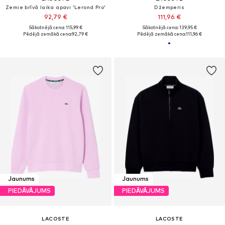
Zemie brīvā laika apavi 'Lerond Pro'
Džemperis
92,79 €
111,96 €
Sākotnējā cena: 115,99 €
Sākotnējā cena: 139,95 €
Pēdējā zemākā cena:
92,79 €
Pēdējā zemākā cena:
111,96 €
Jaunums
Jaunums
PIEDĀVĀJUMS
PIEDĀVĀJUMS
LACOSTE
LACOSTE