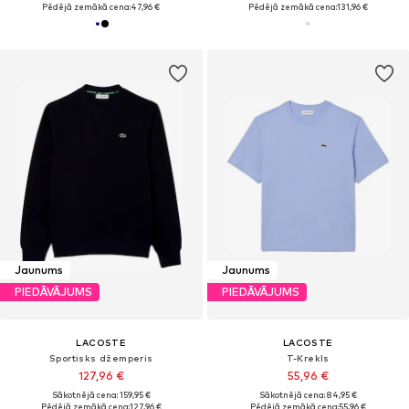
Pēdējā zemākā cena:
47,96 €
Pēdējā zemākā cena:
131,96 €
Jaunums
Jaunums
PIEDĀVĀJUMS
PIEDĀVĀJUMS
LACOSTE
LACOSTE
Sportisks džemperis
T-Krekls
127,96 €
55,96 €
Sākotnējā cena: 159,95 €
Sākotnējā cena: 84,95 €
Pēdējā zemākā cena:
127,96 €
Pēdējā zemākā cena:
55,96 €