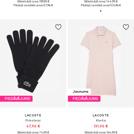
Sākotnējā cena: 159,95 €
Sākotnējā cena: 144,95 €
Pēdējā zemākā cena:
127,96 €
Pēdējā zemākā cena:
103,96 €
Jaunums
PIEDĀVĀJUMS
PIEDĀVĀJUMS
LACOSTE
LACOSTE
Pirkstaiņi
Kleita
47,96 €
131,96 €
Sākotnējā cena: 74,95 €
Sākotnējā cena: 164,95 €