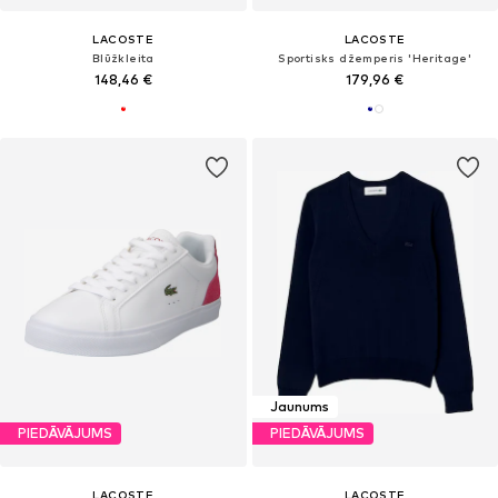
LACOSTE
LACOSTE
Blūžkleita
Sportisks džemperis 'Heritage'
148,46 €
179,96 €
Jaunums
PIEDĀVĀJUMS
PIEDĀVĀJUMS
LACOSTE
LACOSTE