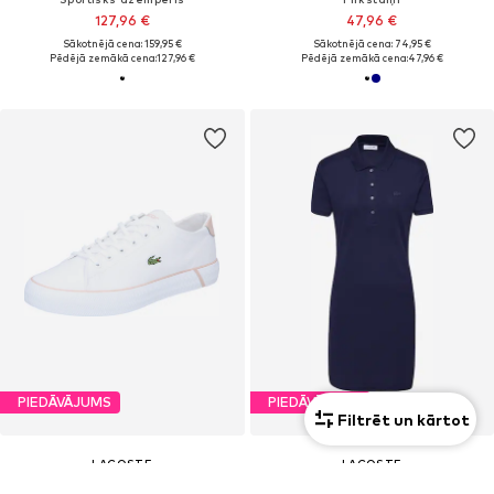
127,96 €
47,96 €
Sākotnējā cena: 159,95 €
Sākotnējā cena: 74,95 €
Pēdējā zemākā cena:
127,96 €
Pēdējā zemākā cena:
47,96 €
PIEDĀVĀJUMS
PIEDĀVĀJUMS
Filtrēt un kārtot
LACOSTE
LACOSTE
Zemie brīvā laika apavi 'Gripshot'
Kleita 'Robe'