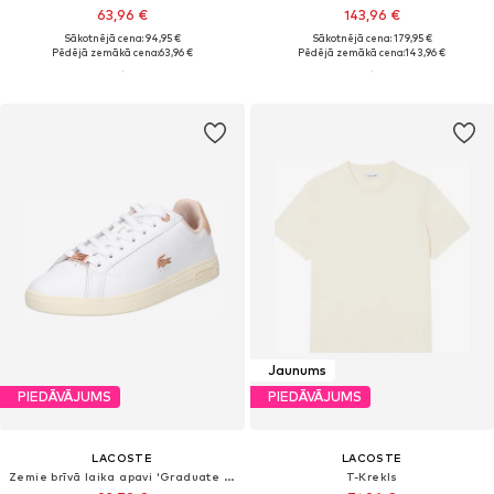
63,96 €
143,96 €
Sākotnējā cena: 94,95 €
Sākotnējā cena: 179,95 €
Pēdējā zemākā cena:
63,96 €
Pēdējā zemākā cena:
143,96 €
Jaunums
PIEDĀVĀJUMS
PIEDĀVĀJUMS
LACOSTE
LACOSTE
Zemie brīvā laika apavi 'Graduate Pro'
T-Krekls