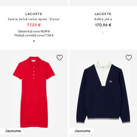
LACOSTE
LACOSTE
Zemie brīvā laika apavi 'Ziane'
Adīta jaka
77,59 €
170,96 €
Sākotnējā cena: 96,99 €
Pēdējā zemākā cena:
77,59 €
Jaunums
Jaunums