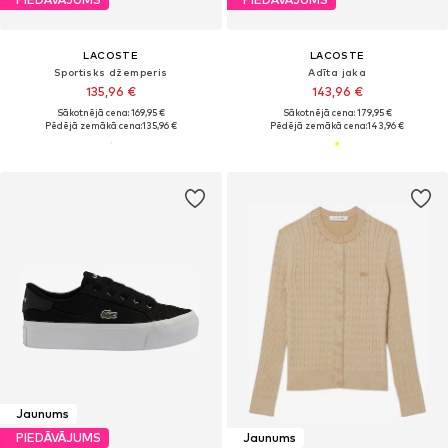
LACOSTE
LACOSTE
Sportisks džemperis
Adīta jaka
135,96 €
143,96 €
Sākotnējā cena: 169,95 €
Sākotnējā cena: 179,95 €
Pēdējā zemākā cena:
135,96 €
Pēdējā zemākā cena:
143,96 €
Jaunums
PIEDĀVĀJUMS
Jaunums