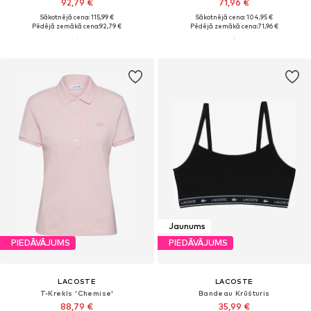
92,79 €
71,96 €
Sākotnējā cena: 115,99 €
Sākotnējā cena: 104,95 €
Pēdējā zemākā cena:
92,79 €
Pēdējā zemākā cena:
71,96 €
Jaunums
PIEDĀVĀJUMS
PIEDĀVĀJUMS
LACOSTE
LACOSTE
T-Krekls 'Chemise'
Bandeau Krūšturis
88,79 €
35,99 €