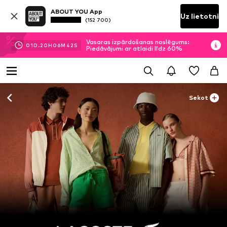
ABOUT YOU App
Uz lietotni
(152 700)
Vasaras izpārdošanas noslēgums:
01
D.
20
H
06
M
40
S
Piedāvājumi ar atlaidi līdz 60%
Sekot