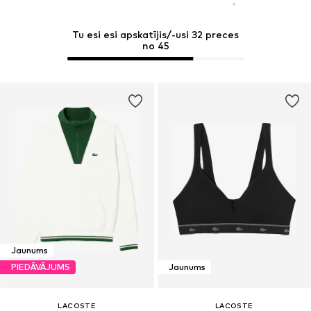
Tu esi esi apskatījis/-usi 32 preces
no 45
Jaunums
PIEDĀVĀJUMS
Jaunums
LACOSTE
LACOSTE