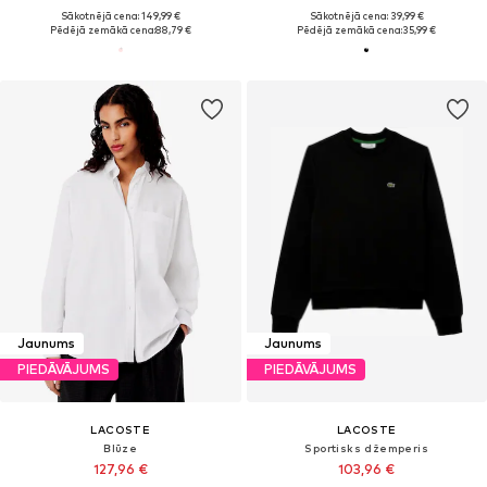
Sākotnējā cena: 149,99 €
Sākotnējā cena: 39,99 €
Pēdējā zemākā cena:
88,79 €
Pēdējā zemākā cena:
35,99 €
Jaunums
Jaunums
PIEDĀVĀJUMS
PIEDĀVĀJUMS
LACOSTE
LACOSTE
Blūze
Sportisks džemperis
127,96 €
103,96 €