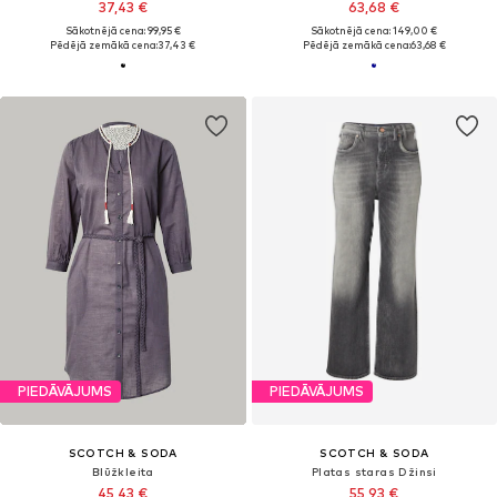
37,43 €
63,68 €
Sākotnējā cena: 99,95 €
Sākotnējā cena: 149,00 €
Pēdējā zemākā cena:
37,43 €
Pēdējā zemākā cena:
63,68 €
PIEDĀVĀJUMS
PIEDĀVĀJUMS
SCOTCH & SODA
SCOTCH & SODA
Blūžkleita
Platas staras Džinsi
45,43 €
55,93 €