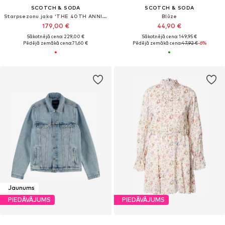
SCOTCH & SODA
SCOTCH & SODA
Starpsezonu jaka 'THE 40TH ANNIVERSARY'
Blūze
179,00 €
44,90 €
Sākotnējā cena: 229,00 €
Sākotnējā cena: 149,95 €
Pēdējā zemākā cena:
71,60 €
Pēdējā zemākā cena:
47,92 €
-6%
Jaunums
PIEDĀVĀJUMS
PIEDĀVĀJUMS