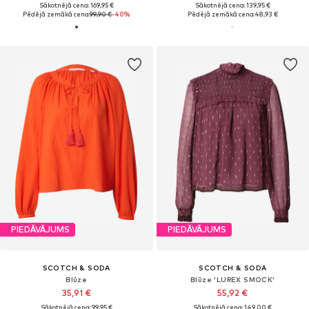
Sākotnējā cena: 169,95 €
Sākotnējā cena: 139,95 €
Pēdējā zemākā cena:
99,90 €
-40%
Pēdējā zemākā cena:
48,93 €
PIEDĀVĀJUMS
PIEDĀVĀJUMS
SCOTCH & SODA
SCOTCH & SODA
Blūze
Blūze 'LUREX SMOCK'
35,91 €
55,92 €
Sākotnējā cena: 99,95 €
Sākotnējā cena: 149,00 €