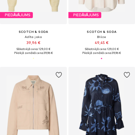
PIEDĀVĀJUMS
PIEDĀVĀJUMS
SCOTCH & SODA
SCOTCH & SODA
Adīta jaka
Blūze
39,96 €
49,45 €
Sākotnējā cena: 129,00 €
Sākotnējā cena: 129,00 €
Pēdējā zemākā cena:
39,96 €
Pēdējā zemākā cena:
39,96 €