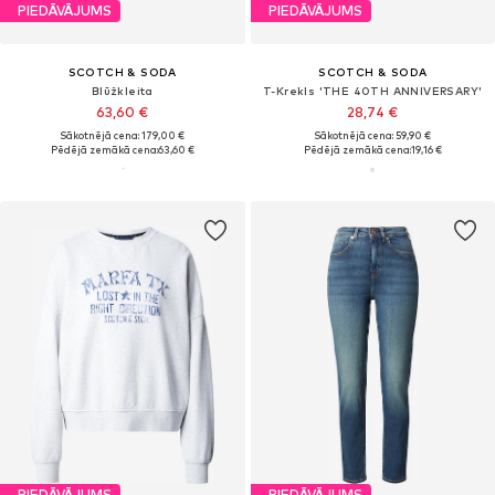
PIEDĀVĀJUMS
PIEDĀVĀJUMS
SCOTCH & SODA
SCOTCH & SODA
Blūžkleita
T-Krekls 'THE 40TH ANNIVERSARY'
63,60 €
28,74 €
Sākotnējā cena: 179,00 €
Sākotnējā cena: 59,90 €
Pēdējā zemākā cena:
63,60 €
Pēdējā zemākā cena:
19,16 €
PIEDĀVĀJUMS
PIEDĀVĀJUMS