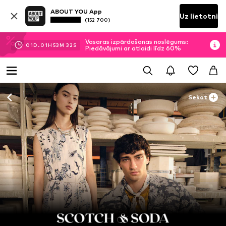
ABOUT YOU App
Uz lietotni
(152 700)
Vasaras izpārdošanas noslēgums:
01
D.
01
H
53
M
30
S
Piedāvājumi ar atlaidi līdz 60%
Sekot