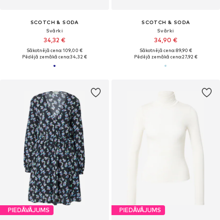
SCOTCH & SODA
SCOTCH & SODA
Svārki
Svārki
34,32 €
34,90 €
Sākotnējā cena: 109,00 €
Sākotnējā cena: 89,90 €
Pēdējā zemākā cena:
34,32 €
Pēdējā zemākā cena:
27,92 €
PIEDĀVĀJUMS
PIEDĀVĀJUMS