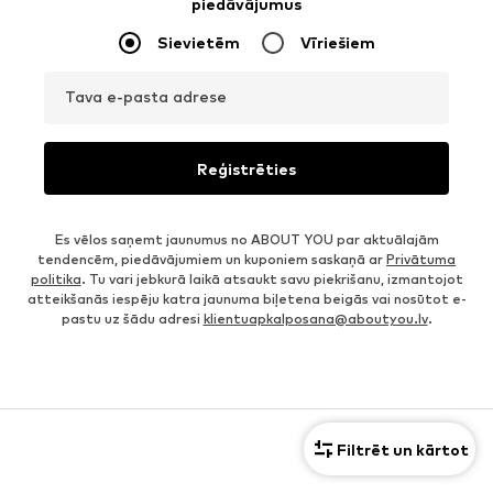
piedāvājumus
Sievietēm
Vīriešiem
Tava e-pasta adrese
Reģistrēties
Es vēlos saņemt jaunumus no ABOUT YOU par aktuālajām
tendencēm, piedāvājumiem un kuponiem saskaņā ar
Privātuma
politika
. Tu vari jebkurā laikā atsaukt savu piekrišanu, izmantojot
atteikšanās iespēju katra jaunuma biļetena beigās vai nosūtot e-
pastu uz šādu adresi
klientuapkalposana@aboutyou.lv
.
Filtrēt un kārtot