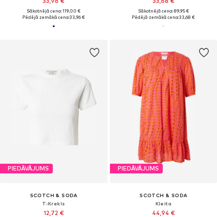
33,96 €
33,68 €
Sākotnējā cena: 119,00 €
Sākotnējā cena: 89,95 €
Pēdējā zemākā cena:
33,96 €
Pēdējā zemākā cena:
33,68 €
PIEDĀVĀJUMS
PIEDĀVĀJUMS
SCOTCH & SODA
SCOTCH & SODA
T-Krekls
Kleita
12,72 €
44,94 €