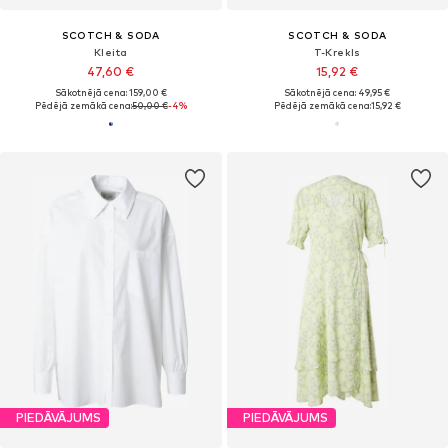
SCOTCH & SODA
SCOTCH & SODA
Kleita
T-Krekls
47,60 €
15,92 €
Sākotnējā cena: 159,00 €
Sākotnējā cena: 49,95 €
Pēdējā zemākā cena:
50,00 €
-4%
Pēdējā zemākā cena:
15,92 €
PIEDĀVĀJUMS
PIEDĀVĀJUMS