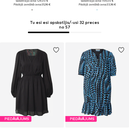
Sākotnējā cena: 129,00 €
Sākotnējā cena: 149,00 €
Pēdējā zemākā cena:
35,96 €
Pēdējā zemākā cena:
33,96 €
Tu esi esi apskatījis/-usi 32 preces
no 57
PIEDĀVĀJUMS
PIEDĀVĀJUMS