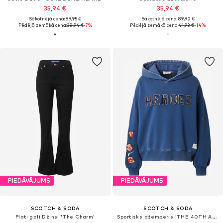
35,94 €
35,94 €
Sākotnējā cena: 89,95 €
Sākotnējā cena: 89,90 €
Pēdējā zemākā cena:
38,94 €
-7%
Pēdējā zemākā cena:
41,93 €
-14%
PIEDĀVĀJUMS
PIEDĀVĀJUMS
SCOTCH & SODA
SCOTCH & SODA
Plati gali Džinsi 'The Charm'
Sportisks džemperis 'THE 40TH ANNIVERSARY'