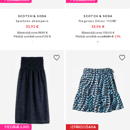
SCOTCH & SODA
SCOTCH & SODA
Sportisks džemperis
Piegulošs Džinsi 'CORE'
33,92 €
33,96 €
Sākotnējā cena: 99,90 €
Sākotnējā cena: 109,00 €
Pēdējā zemākā cena:
31,92 €
Pēdējā zemākā cena:
50,94 €
-33%
PIEDĀVĀJUMS
IZPĀRDOŠANA