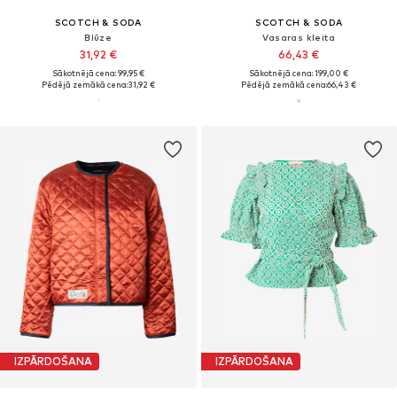
SCOTCH & SODA
SCOTCH & SODA
Blūze
Vasaras kleita
31,92 €
66,43 €
Sākotnējā cena: 99,95 €
Sākotnējā cena: 199,00 €
Pēdējā zemākā cena:
31,92 €
Pēdējā zemākā cena:
66,43 €
IZPĀRDOŠANA
IZPĀRDOŠANA