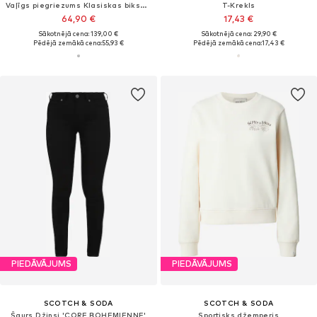
Vaļīgs piegriezums Klasiskas bikses 'QUINN'
T-Krekls
64,90 €
17,43 €
Sākotnējā cena: 139,00 €
Sākotnējā cena: 29,90 €
Pēdējā zemākā cena:
55,93 €
Pēdējā zemākā cena:
17,43 €
PIEDĀVĀJUMS
PIEDĀVĀJUMS
SCOTCH & SODA
SCOTCH & SODA
Šaurs Džinsi 'CORE BOHEMIENNE'
Sportisks džemperis