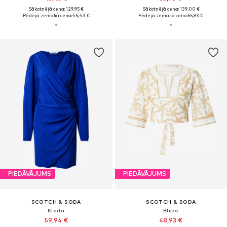
Sākotnējā cena: 129,95 €
Sākotnējā cena: 139,00 €
Pēdējā zemākā cena:
45,43 €
Pēdējā zemākā cena:
55,93 €
PIEDĀVĀJUMS
PIEDĀVĀJUMS
SCOTCH & SODA
SCOTCH & SODA
Kleita
Blūze
59,94 €
48,93 €