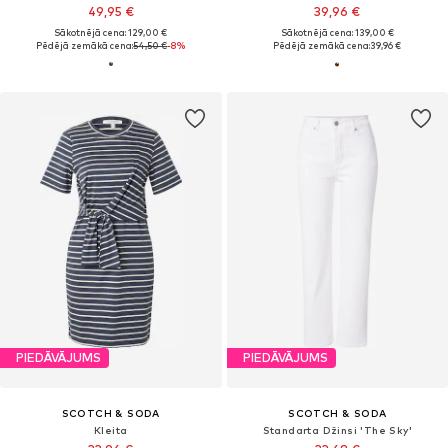
49,95 €
39,96 €
Sākotnējā cena: 129,00 €
Sākotnējā cena: 139,00 €
Pēdējā zemākā cena:
54,50 €
-8%
Pēdējā zemākā cena:
39,96 €
PIEDĀVĀJUMS
PIEDĀVĀJUMS
SCOTCH & SODA
SCOTCH & SODA
Kleita
Standarta Džinsi 'The Sky'