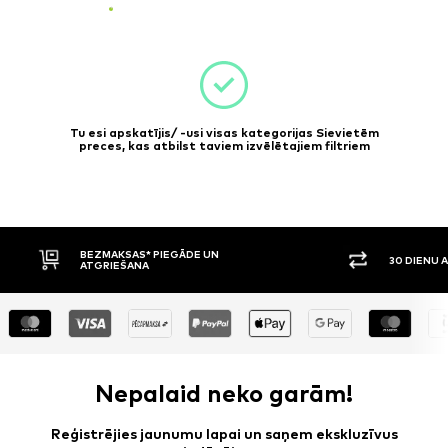
Tu esi apskatījis/ -usi visas kategorijas Sievietēm
preces, kas atbilst taviem izvēlētajiem filtriem
30 DIENU ATGRIEŠANAS TIESĪBAS
APMAKSA P
Nepalaid neko garām!
Reģistrējies jaunumu lapai un saņem ekskluzīvus