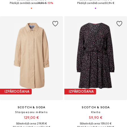
Pēdējā zemākā cena:
39,90 €
-10%
Pēdējā zemākā cena:
50,94 €
IZPĀRDOŠANA
IZPĀRDOŠANA
SCOTCH & SODA
SCOTCH & SODA
Starpsezonu mētelis
Kleita
129,00 €
59,90 €
Sākotnējā cena: 219,95 €
Sākotnējā cena: 159,00 €