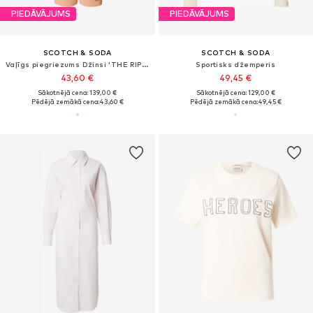
PIEDĀVĀJUMS
PIEDĀVĀJUMS
SCOTCH & SODA
SCOTCH & SODA
Vaļīgs piegriezums Džinsi 'THE RIPPLE'
Sportisks džemperis
43,60 €
49,45 €
Sākotnējā cena: 139,00 €
Sākotnējā cena: 129,00 €
Pēdējā zemākā cena:
43,60 €
Pēdējā zemākā cena:
49,45 €