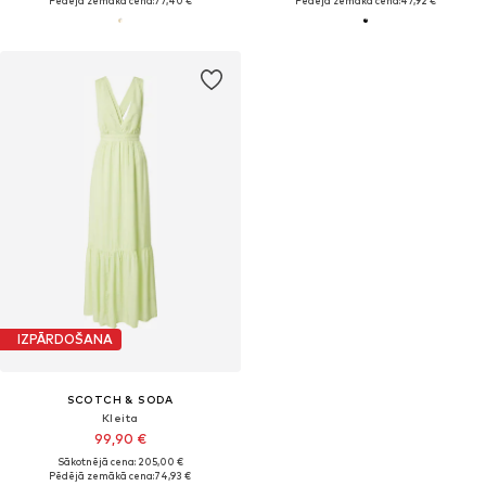
Pēdējā zemākā cena:
77,40 €
Pēdējā zemākā cena:
47,92 €
IZPĀRDOŠANA
SCOTCH & SODA
Kleita
99,90 €
Sākotnējā cena: 205,00 €
Pēdējā zemākā cena:
74,93 €