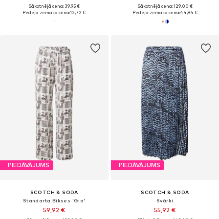
Sākotnējā cena: 39,95 €
Sākotnējā cena: 129,00 €
Pēdējā zemākā cena:
12,72 €
Pēdējā zemākā cena:
44,94 €
PIEDĀVĀJUMS
PIEDĀVĀJUMS
SCOTCH & SODA
SCOTCH & SODA
Standarta Bikses 'Gia'
Svārki
59,92 €
55,92 €