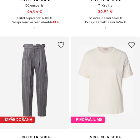
Džemperis
T-Krekls
64,94 €
26,94 €
Sākotnējā cena: 119,00 €
Sākotnējā cena: 57,90 €
Pēdējā zemākā cena:
74,93 €
-13%
Pēdējā zemākā cena:
26,94 €
IZPĀRDOŠANA
PIEDĀVĀJUMS
SCOTCH & SODA
SCOTCH & SODA