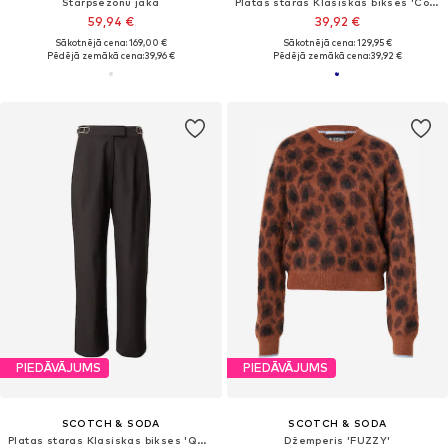
Starpsezonu jaka
Platas staras Klasiskas bikses 'Core Rose'
59,94 €
39,92 €
Sākotnējā cena: 169,00 €
Sākotnējā cena: 129,95 €
Pēdējā zemākā cena:
39,96 €
Pēdējā zemākā cena:
39,92 €
PIEDĀVĀJUMS
PIEDĀVĀJUMS
SCOTCH & SODA
SCOTCH & SODA
Platas staras Klasiskas bikses 'QUINN'
Džemperis 'FUZZY'