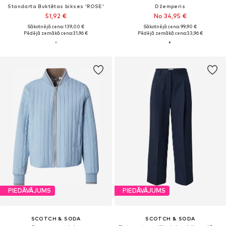
Standarta Buktētas bikses 'ROSE'
Džemperis
51,92 €
No 34,95 €
Sākotnējā cena: 139,00 €
Sākotnējā cena: 99,90 €
Pēdējā zemākā cena:
31,96 €
Pēdējā zemākā cena:
33,96 €
PIEDĀVĀJUMS
PIEDĀVĀJUMS
SCOTCH & SODA
SCOTCH & SODA