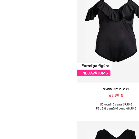
Formīga figūra
PIEDĀVĀJUMS
SWIM BY ZIZZI
62,99 €
Sākotnējā cena: 69,99 €
Pieejams daudzos izmēros
Pēdējā zemākā cena:
48,99 €
Pievienot grozam