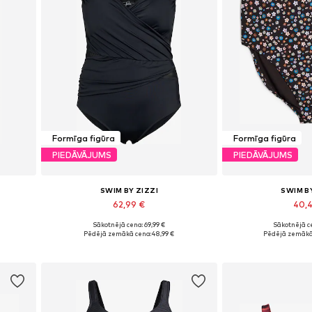
Formīga figūra
Formīga figūra
PIEDĀVĀJUMS
PIEDĀVĀJUMS
SWIM BY ZIZZI
SWIM B
62,99 €
40,
Sākotnējā cena: 69,99 €
Sākotnējā ce
Pieejams daudzos izmēros
Pieejamie izmēri:
Pēdējā zemākā cena:
48,99 €
Pēdējā zemākā
Pievienot grozam
Pievieno