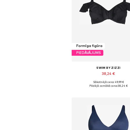
Formīga figūra
PIEDĀVĀJUMS
SWIM BY ZIZZI
38,24 €
Sākotnējā cena: 49,99 €
Pieejamie izmēri: 80, 85, 95, 100
Pēdējā zemākā cena:
38,24 €
Pievienot grozam