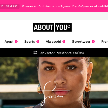
Vasaras izpārdošanas noslēgums: Piedāvājumi ar atlaidi l
.
13
H
32
M
44
S
ABOUT
YOU
Apavi
Sports
Aksesuāri
Streetwear
Pre
30 DIENU ATGRIEŠANAS TIESĪBAS