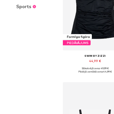
Sports
Formīga figūra
PIEDĀVĀJUMS
SWIM BY ZIZZI
44,99 €
Sākotnējā cena: 49,99 €
Pēdējā zemākā cena:
44,99 €
Pievienot grozam