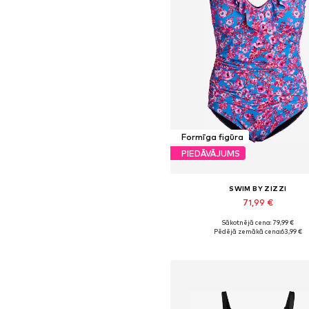
Formīga figūra
PIEDĀVĀJUMS
SWIM BY ZIZZI
71,99 €
Sākotnējā cena: 79,99 €
Pieejams daudzos izmēros
Pēdējā zemākā cena:
63,99 €
Pievienot grozam