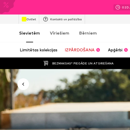
02
D
Outlet
Kontakti un palīdzība
Sievietēm
Vīriešiem
Bērniem
Limitētas kolekcijas
IZPĀRDOŠANA
Apģērbi
BEZMAKSAS* PIEGĀDE UN ATGRIEŠANA