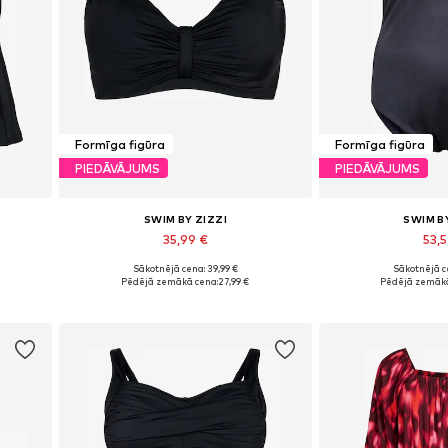
Formīga figūra
Formīga figūra
PIEDĀVĀJUMS
PIEDĀVĀJUMS
SWIM BY ZIZZI
SWIM B
35,99 €
53,
Sākotnējā cena: 39,99 €
Sākotnējā ce
Pieejamie izmēri: XXL, XXXL, 4XL, 5XL, 6XL, 7XL
Pieejams daudzos izmēros
Pieejams dau
Pēdējā zemākā cena:
27,99 €
Pēdējā zemākā
Pievienot grozam
Pievieno