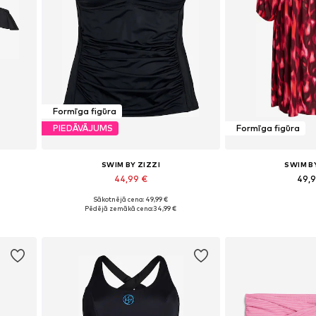
Formīga figūra
PIEDĀVĀJUMS
Formīga figūra
SWIM BY ZIZZI
SWIM B
44,99 €
49,
Sākotnējā cena: 49,99 €
, 105
Pieejams daudzos izmēros
Pieejamie izmēri: 42-4
Pēdējā zemākā cena:
34,99 €
Pievienot grozam
Pievieno