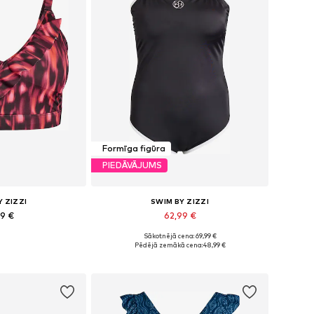
Formīga figūra
PIEDĀVĀJUMS
Y ZIZZI
SWIM BY ZIZZI
99 €
62,99 €
Sākotnējā cena: 69,99 €
dzos izmēros
Pieejams daudzos izmēros
Pēdējā zemākā cena:
48,99 €
t grozam
Pievienot grozam