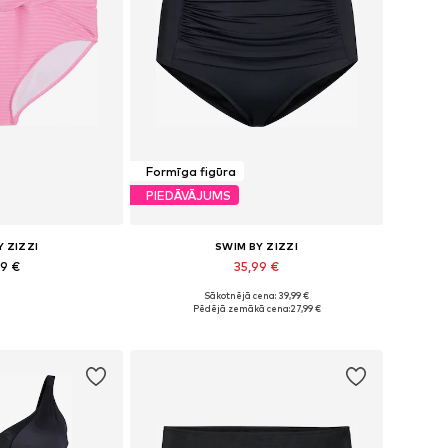
Formīga figūra
PIEDĀVĀJUMS
Y ZIZZI
SWIM BY ZIZZI
99 €
35,99 €
Sākotnējā cena: 39,99 €
, XXXL, 5XL, 8XL, 9XL
Pieejams daudzos izmēros
Pēdējā zemākā cena:
27,99 €
t grozam
Pievienot grozam