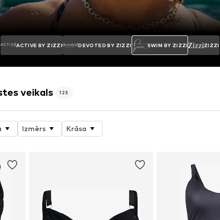
ACTIVE BY ZIZZI
DEVOTED BY ZIZZI
SWIM BY ZIZZI
ZIZZI
stes veikals
125
a
Izmērs
Krāsa