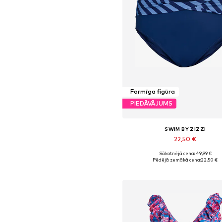
Formīga figūra
PIEDĀVĀJUMS
SWIM BY ZIZZI
22,50 €
Sākotnējā cena: 49,99 €
Pieejamie izmēri: XXL, XXXL-4
Pēdējā zemākā cena:
22,50 €
Pievienot grozam