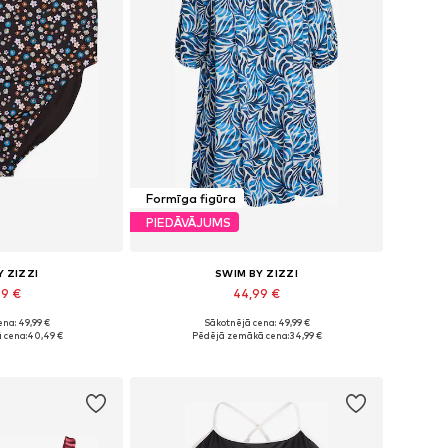
Formīga figūra
PIEDĀVĀJUMS
Y ZIZZI
SWIM BY ZIZZI
49 €
44,99 €
na: 49,99 €
Sākotnējā cena: 49,99 €
 L, XXL, XXL-XXXL
Pieejamie izmēri: 42-44, 46-48, 50-52, 58-60
 cena:
40,49 €
Pēdējā zemākā cena:
34,99 €
t grozam
Pievienot grozam