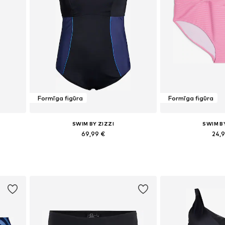
Formīga figūra
Formīga figūra
SWIM BY ZIZZI
SWIM B
69,99 €
24,
Pieejams daudzos izmēros
Pieejamie izmēri: XXL
Pievienot grozam
Pievieno