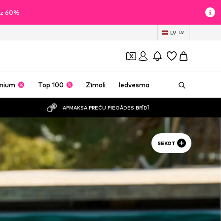
īdz 60%
LV
LV
mium
Top 100
Zīmoli
Iedvesma
APMAKSA PREČU PIEGĀDES BRĪDĪ
SEKOT