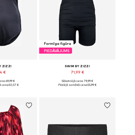
Formīga figūra
PIEDĀVĀJUMS
Y ZIZZI
SWIM BY ZIZZI
54 €
71,99 €
na: 69,99 €
Sākotnējā cena: 79,99 €
dzos izmēros
Pieejams daudzos izmēros
 cena:
50,57 €
Pēdējā zemākā cena:
55,99 €
t grozam
Pievienot grozam