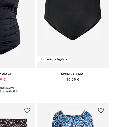
Formīga figūra
Y ZIZZI
SWIM BY ZIZZI
99 €
29,99 €
na: 69,99 €
dzos izmēros
Pieejams daudzos izmēros
 cena:
48,99 €
t grozam
Pievienot grozam