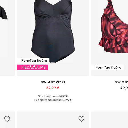
Formīga figūra
PIEDĀVĀJUMS
Formīga figūra
SWIM BY ZIZZI
SWIM B
62,99 €
49,
Sākotnējā cena: 69,99 €
Pieejams daudzos izmēros
Pieejams dau
Pēdējā zemākā cena:
48,99 €
Pievienot grozam
Pievieno