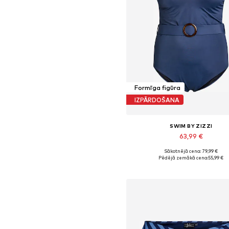
Formīga figūra
IZPĀRDOŠANA
SWIM BY ZIZZI
63,99 €
Sākotnējā cena: 79,99 €
Pieejams daudzos izmēros
Pēdējā zemākā cena:
55,99 €
Pievienot grozam