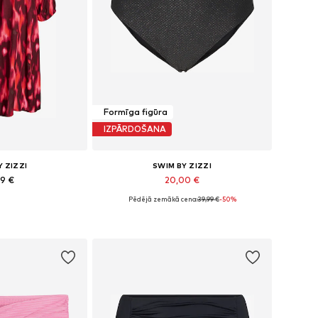
Formīga figūra
IZPĀRDOŠANA
Y ZIZZI
SWIM BY ZIZZI
99 €
20,00 €
Pēdējā zemākā cena:
39,99 €
-50%
4, 46-48, 50-52, 54-56
Pieejamie izmēri: XXL-XXXL, XXXL-4XL
t grozam
Pievienot grozam