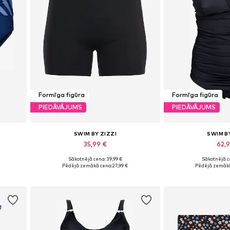
Formīga figūra
Formīga figūra
PIEDĀVĀJUMS
PIEDĀVĀJUMS
SWIM BY ZIZZI
SWIM B
35,99 €
62,
Sākotnējā cena: 39,99 €
Sākotnējā ce
XL
Pieejams daudzos izmēros
Pieejams dau
Pēdējā zemākā cena:
27,99 €
Pēdējā zemākā
Pievienot grozam
Pievieno