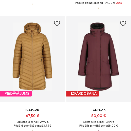
Pēdējā zemākā cena:
149,00 €
-20%
PIEDĀVĀJUMS
IZPĀRDOŠANA
ICEPEAK
ICEPEAK
67,50 €
80,00 €
Sākotnējā cena: 149,99 €
Sākotnējā cena: 159,99 €
Pēdējā zemākā cena:
63,75 €
Pēdējā zemākā cena:
68,00 €