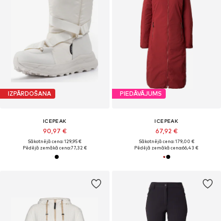
IZPĀRDOŠANA
PIEDĀVĀJUMS
ICEPEAK
ICEPEAK
90,97 €
67,92 €
Sākotnējā cena: 129,95 €
Sākotnējā cena: 179,00 €
Pēdējā zemākā cena:
77,32 €
Pēdējā zemākā cena:
66,43 €