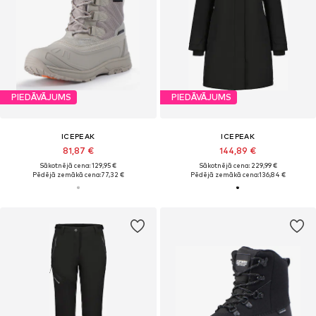
PIEDĀVĀJUMS
PIEDĀVĀJUMS
ICEPEAK
ICEPEAK
81,87 €
144,89 €
Sākotnējā cena: 129,95 €
Sākotnējā cena: 229,99 €
Pēdējā zemākā cena:
77,32 €
Pēdējā zemākā cena:
136,84 €