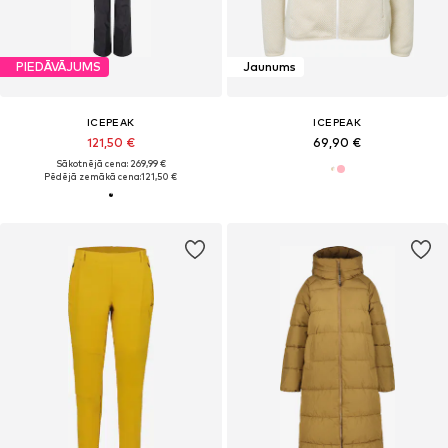
PIEDĀVĀJUMS
Jaunums
ICEPEAK
ICEPEAK
121,50 €
69,90 €
Sākotnējā cena: 269,99 €
Pēdējā zemākā cena:
121,50 €