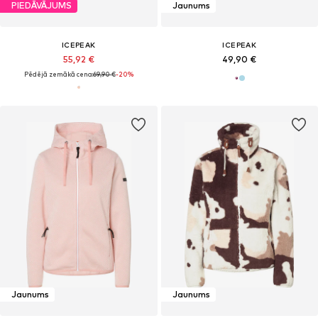
PIEDĀVĀJUMS
Jaunums
ICEPEAK
ICEPEAK
55,92 €
49,90 €
Pēdējā zemākā cena:
69,90 €
-20%
Jaunums
Jaunums