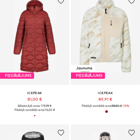
Jaunums
PIEDĀVĀJUMS
PIEDĀVĀJUMS
ICEPEAK
ICEPEAK
81,00 €
89,91 €
Sākotnējā cena: 179,99 €
Pēdējā zemākā cena:
99,90 €
-10%
Pēdējā zemākā cena:
76,50 €