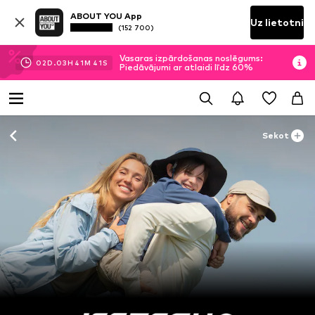
ABOUT YOU App
Uz lietotni
(152 700)
Vasaras izpārdošanas noslēgums:
02
D.
03
H
41
M
40
S
Piedāvājumi ar atlaidi līdz 60%
Sekot