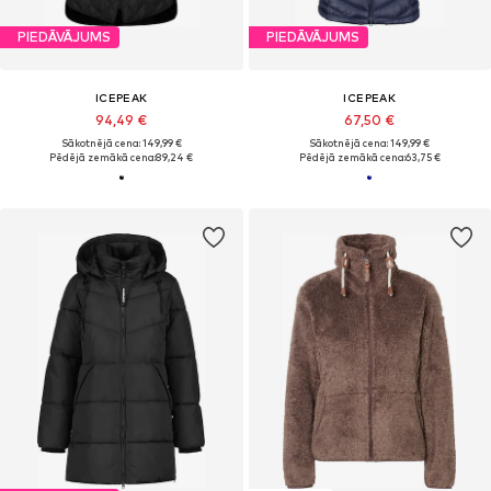
PIEDĀVĀJUMS
PIEDĀVĀJUMS
ICEPEAK
ICEPEAK
94,49 €
67,50 €
Sākotnējā cena: 149,99 €
Sākotnējā cena: 149,99 €
Pēdējā zemākā cena:
89,24 €
Pēdējā zemākā cena:
63,75 €