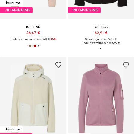
Jaunums
PIEDĀVĀJUMS
PIEDĀVĀJUMS
ICEPEAK
ICEPEAK
46,67 €
62,91 €
Pēdējā zemākā cena:
54,90 €
-15%
Sākotnējā cena: 79,90 €
Pēdējā zemākā cena:
55,92 €
+
5
Jaunums