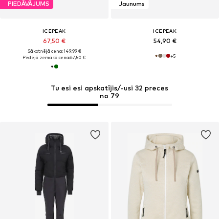
PIEDĀVĀJUMS
Jaunums
ICEPEAK
ICEPEAK
67,50 €
54,90 €
Sākotnējā cena: 149,99 €
+
5
Pēdējā zemākā cena:
67,50 €
Tu esi esi apskatījis/-usi 32 preces
no 79