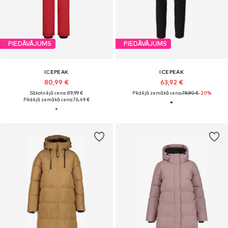
PIEDĀVĀJUMS
PIEDĀVĀJUMS
ICEPEAK
ICEPEAK
80,99 €
63,92 €
Sākotnējā cena: 89,99 €
Pēdējā zemākā cena:
79,90 €
-20%
Pēdējā zemākā cena:
76,49 €