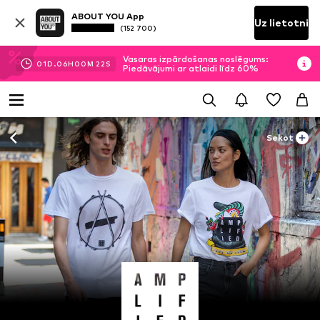
ABOUT YOU App
Uz lietotni
(152 700)
Vasaras izpārdošanas noslēgums:
01
D.
06
H
00
M
22
S
Piedāvājumi ar atlaidi līdz 60%
Sekot