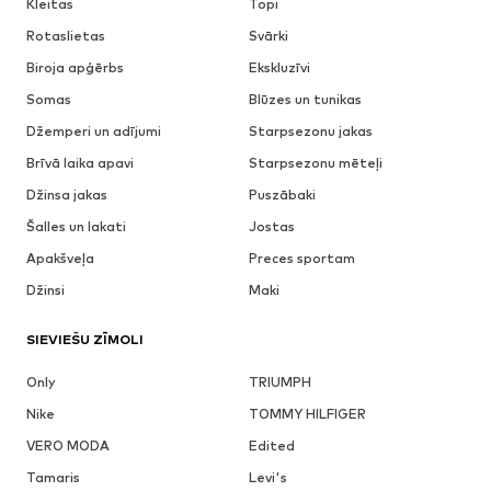
Kleitas
Topi
Rotaslietas
Svārki
Biroja apģērbs
Ekskluzīvi
Somas
Blūzes un tunikas
Džemperi un adījumi
Starpsezonu jakas
Brīvā laika apavi
Starpsezonu mēteļi
Džinsa jakas
Puszābaki
Šalles un lakati
Jostas
Apakšveļa
Preces sportam
Džinsi
Maki
SIEVIEŠU ZĪMOLI
Only
TRIUMPH
Nike
TOMMY HILFIGER
VERO MODA
Edited
Tamaris
Levi's