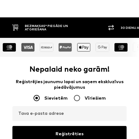
30 DIENU ATGRIEŠANAS TIESĪBAS
APM
Nepalaid neko garām!
Reģistrējies jaunumu lapai un saņem ekskluzīvus
piedāvājumus
Sievietēm
Vīriešiem
Tava e-pasta adrese
Reģistrēties