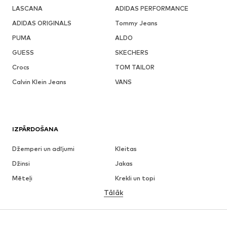
LASCANA
ADIDAS PERFORMANCE
ADIDAS ORIGINALS
Tommy Jeans
PUMA
ALDO
GUESS
SKECHERS
Crocs
TOM TAILOR
Calvin Klein Jeans
VANS
IZPĀRDOŠANA
Džemperi un adījumi
Kleitas
Džinsi
Jakas
Mēteļi
Krekli un topi
Tālāk
Bikses
Apakšveļa
Svārki
Blūzes un tunikas
Ikdienas džemperi
Žaketes