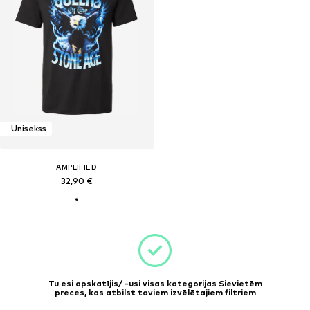
Unisekss
AMPLIFIED
32,90 €
Tu esi apskatījis/ -usi visas kategorijas Sievietēm
preces, kas atbilst taviem izvēlētajiem filtriem