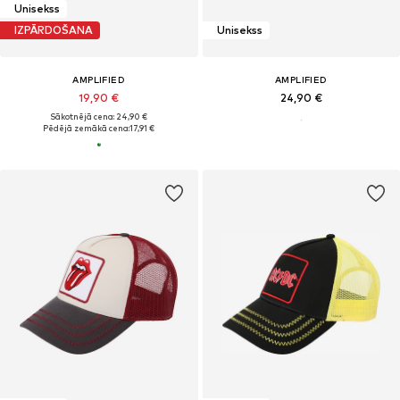
Unisekss
IZPĀRDOŠANA
Unisekss
AMPLIFIED
AMPLIFIED
19,90 €
24,90 €
Sākotnējā cena: 24,90 €
Pēdējā zemākā cena:
17,91 €