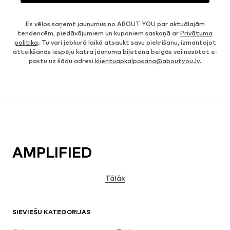
Es vēlos saņemt jaunumus no ABOUT YOU par aktuālajām
tendencēm, piedāvājumiem un kuponiem saskaņā ar
Privātuma
politika
. Tu vari jebkurā laikā atsaukt savu piekrišanu, izmantojot
atteikšanās iespēju katra jaunuma biļetena beigās vai nosūtot e-
pastu uz šādu adresi
klientuapkalposana@aboutyou.lv
.
AMPLIFIED
Tālāk
SIEVIEŠU KATEGORIJAS