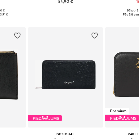
54,90 €
1
90 €
Sākotnēj
e Size
Pieejamie izmēri: One Size
Pieejamie 
3,91 €
Pēdējā zem
ozam
Pievienot grozam
Pievie
Premium
PIEDĀVĀJUMS
PIEDĀVĀJUMS
DESIGUAL
KARL 