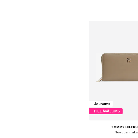
Pieejamie izmēri: On
Pievienot gr
Jaunums
PIEDĀVĀJUMS
TOMMY HILFIG
Naudas mak