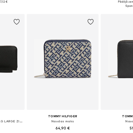
7,12 €
Pēdējā ze
ozam
Pievienot grozam
Pievie
TOMMY HILFIGER
TOMMY
Naudas maks 'LAUREL II SLG LARGE ZIP AROUND'
Naudas maks
Nau
64,90 €
5