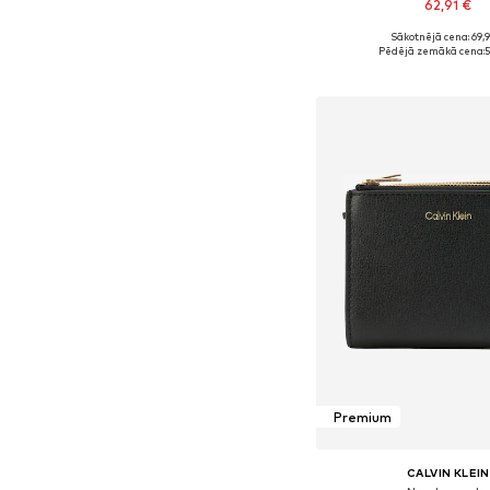
62,91 €
Sākotnējā cena: 69,
Pieejamie izmēri: On
Pēdējā zemākā cena:
5
Pievienot gr
Premium
CALVIN KLEIN