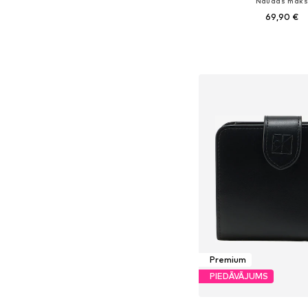
Naudas mak
69,90 €
Pieejamie izmēri: On
Pievienot gr
Premium
PIEDĀVĀJUMS