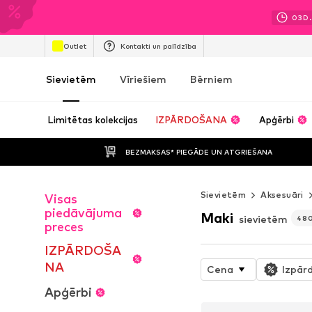
03
D.
Outlet
Kontakti un palīdzība
Sievietēm
Vīriešiem
Bērniem
Limitētas kolekcijas
IZPĀRDOŠANA
Apģērbi
BEZMAKSAS* PIEGĀDE UN ATGRIEŠANA
Sievietēm
Aksesuāri
Visas
piedāvājuma
Maki
sievietēm
48
preces
IZPĀRDOŠA
NA
Cena
Izpār
Apģērbi