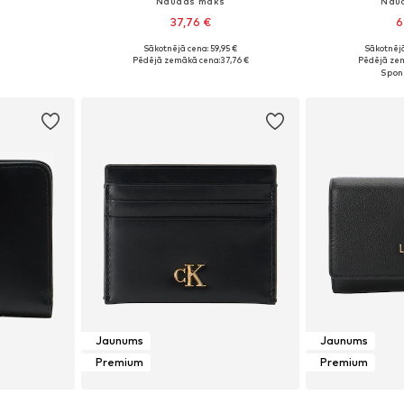
s
Naudas maks
Nau
37,76 €
6
Sākotnējā cena: 59,95 €
Sākotnējā
e Size
Pieejamie izmēri: Onesize
Pieejamie 
Pēdējā zemākā cena:
37,76 €
Pēdējā ze
ozam
Pievienot grozam
Pievie
Jaunums
Jaunums
Premium
Premium