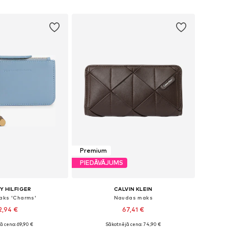
not grozam
Pievienot grozam
Premium
PIEDĀVĀJUMS
 HILFIGER
CALVIN KLEIN
aks 'Charms'
Naudas maks
2,94 €
67,41 €
ā cena: 69,90 €
Sākotnējā cena: 74,90 €
izmēri: One Size
Pieejamie izmēri: One Size