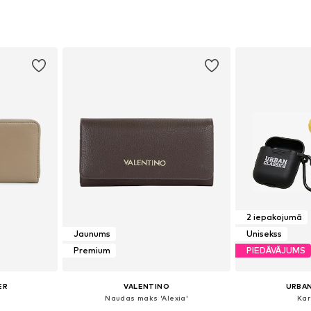
e Size
Pieejamie izmēri: One Size
Pieejamie 
ozam
Pievienot grozam
Pievie
2 iepakojumā
Jaunums
Unisekss
Premium
PIEDĀVĀJUMS
ER
VALENTINO
URBAN
s
Naudas maks 'Alexia'
Kar