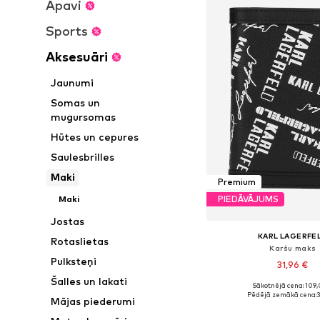
Apavi
Sports
Aksesuāri
Jaunumi
Somas un
mugursomas
Hūtes un cepures
Saulesbrilles
Maki
Premium
Maki
PIEDĀVĀJUMS
Jostas
KARL LAGERFE
Rotaslietas
Karšu maks
Pulksteņi
31,96 €
Šalles un lakati
Sākotnējā cena: 109,
Pieejamie izmēri: On
Pēdējā zemākā cena:
3
Mājas piederumi
Pievienot gr