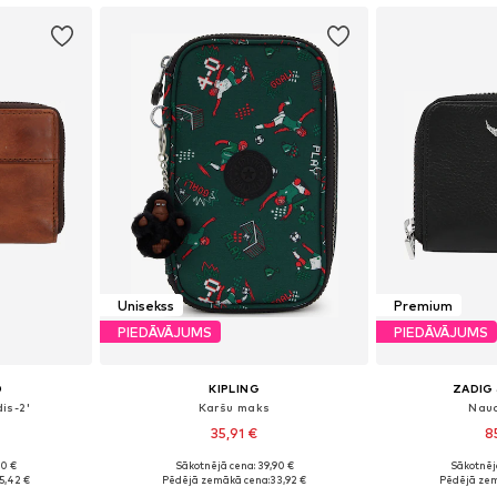
Unisekss
Premium
PIEDĀVĀJUMS
PIEDĀVĀJUMS
D
KIPLING
ZADIG 
is-2'
Karšu maks
Nau
35,91 €
8
90 €
Sākotnējā cena: 39,90 €
Sākotnēj
XS-XL
Pieejamie izmēri: One Size
Pieejamie
5,42 €
Pēdējā zemākā cena:
33,92 €
Pēdējā zem