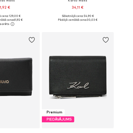
das maks
Karšu maks
1,92 €
34,11 €
 cena: 129,00 €
Sākotnējā cena: 54,90 €
izmēri: One Size
Pieejamie izmēri: One Size
mākā cena:
61,92 €
Pēdējā zemākā cena:
30,03 €
not grozam
Pievienot grozam
Premium
PIEDĀVĀJUMS