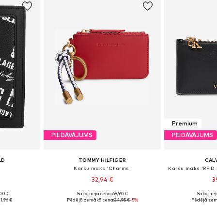
Premium
PIEDĀVĀJUMS
PIEDĀVĀJUMS
LD
TOMMY HILFIGER
CALV
Karšu maks 'Charms'
32,94 €
3
00 €
Sākotnējā cena: 69,90 €
Sākotnēj
e Size
Pieejamie izmēri: One Size
Pieejamie 
1,96 €
Pēdējā zemākā cena:
34,95 €
-5%
Pēdējā zem
ozam
Pievienot grozam
Pievie