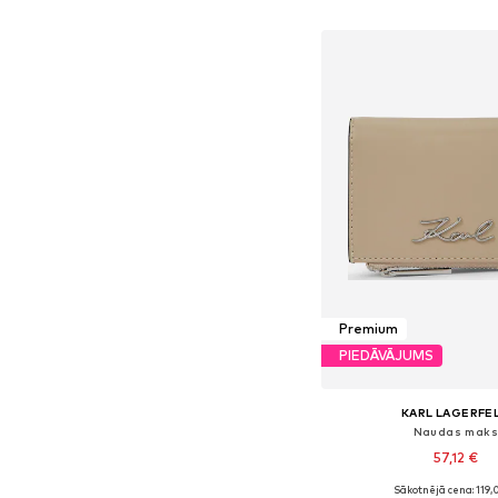
Pievienot gr
Premium
PIEDĀVĀJUMS
KARL LAGERFE
Naudas mak
57,12 €
Sākotnējā cena: 119,
Pieejamie izmēri: On