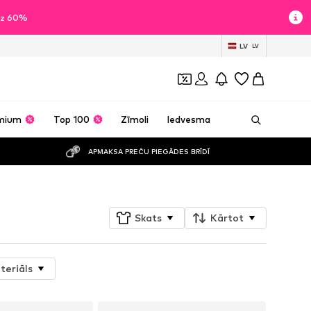
īdz 60%
LV
LV
mium
Top 100
Zīmoli
Iedvesma
APMAKSA PREČU PIEGĀDES BRĪDĪ
Skats
Kārtot
teriāls