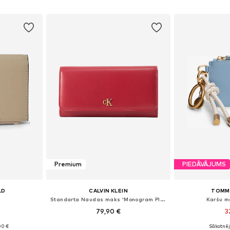
ozam
Pievienot grozam
Pievie
Premium
PIEDĀVĀJUMS
LD
CALVIN KLEIN
TOMMY
s
Standarta Naudas maks 'Monogram Plaque Flap'
Karšu m
79,90 €
3
00 €
Sākotnēj
e Size
Pieejamie izmēri: One Size
Pieejamie 