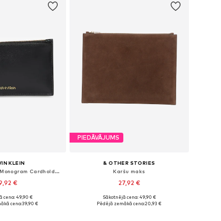
PIEDĀVĀJUMS
IN KLEIN
& OTHER STORIES
Karšu maks 'RFID Monogram Cardholder'
Karšu maks
9,92 €
27,92 €
ā cena: 49,90 €
Sākotnējā cena: 49,90 €
izmēri: One Size
Pieejamie izmēri: One Size
ākā cena:
39,90 €
Pēdējā zemākā cena:
20,93 €
not grozam
Pievienot grozam