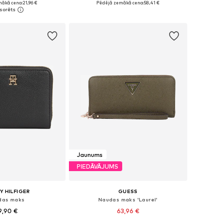
mākā cena:
21,96 €
Pēdējā zemākā cena:
58,41 €
not grozam
Pievienot grozam
Jaunums
PIEDĀVĀJUMS
 HILFIGER
GUESS
das maks
Naudas maks 'Laurel'
9,90 €
63,96 €