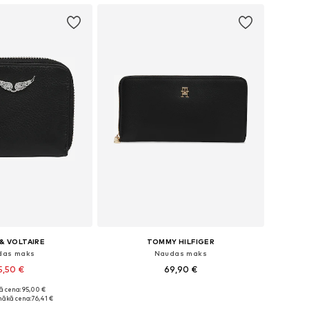
& VOLTAIRE
TOMMY HILFIGER
das maks
Naudas maks
5,50 €
69,90 €
ā cena: 95,00 €
 izmēri: XS-XL
Pieejamie izmēri: One Size
ākā cena:
76,41 €