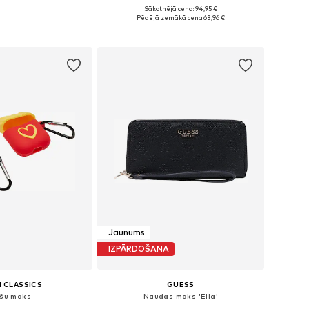
Sākotnējā cena: 94,95 €
izmēri: One Size
Pieejamie izmēri: One Size
Pēdējā zemākā cena:
63,96 €
not grozam
Pievienot grozam
Jaunums
IZPĀRDOŠANA
 CLASSICS
GUESS
šu maks
Naudas maks 'Ella'