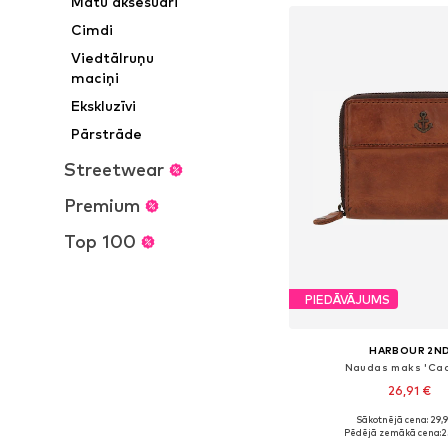
Matu aksesuāri
Cimdi
Viedtālruņu
maciņi
Ekskluzīvi
Pārstrāde
Streetwear
Premium
Top 100
PIEDĀVĀJUMS
HARBOUR 2N
Naudas maks 'Cad
26,91 €
Sākotnējā cena: 29,
Pieejamie izmēri: 
Pēdējā zemākā cena:
2