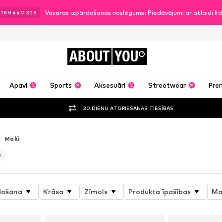
Vasaras izpārdošanas noslēgums: Piedāvājumi ar atlaidi l
18
H
44
M
29
S
ABOUT
YOU
Apavi
Sports
Aksesuāri
Streetwear
Pre
30 DIENU ATGRIEŠANAS TIESĪBAS
Maki
0
došana
Krāsa
Zīmols
Produkta īpašības
Ma