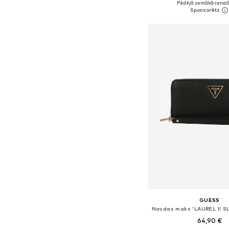
Pēdējā zemākā cena:
5
Pievienot gr
GUESS
64,90 €