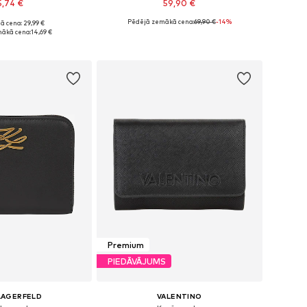
5,74 €
59,90 €
Pēdējā zemākā cena:
69,90 €
-14%
ā cena: 29,99 €
izmēri: One Size
Pieejamie izmēri: One Size
ākā cena:
14,69 €
not grozam
Pievienot grozam
Premium
PIEDĀVĀJUMS
LAGERFELD
VALENTINO