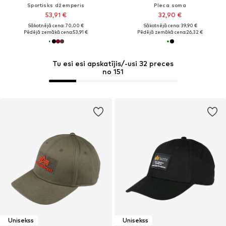
Sportisks džemperis
Pleca soma
53,91 €
32,90 €
Sākotnējā cena: 70,00 €
Sākotnējā cena: 39,90 €
Pēdējā zemākā cena:
53,91 €
Pēdējā zemākā cena:
26,32 €
Tu esi esi apskatījis/-usi 32 preces
no 151
Unisekss
Unisekss