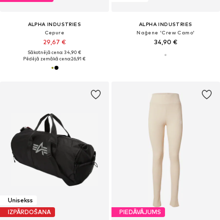
ALPHA INDUSTRIES
ALPHA INDUSTRIES
Cepure
Naģene 'Crew Camo'
29,67 €
34,90 €
Sākotnējā cena: 34,90 €
Pēdējā zemākā cena:
26,91 €
Unisekss
IZPĀRDOŠANA
PIEDĀVĀJUMS