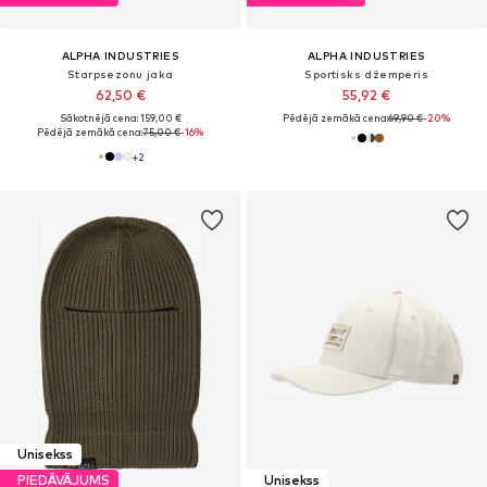
ALPHA INDUSTRIES
ALPHA INDUSTRIES
Starpsezonu jaka
Sportisks džemperis
62,50 €
55,92 €
Sākotnējā cena: 159,00 €
Pēdējā zemākā cena:
69,90 €
-20%
Pēdējā zemākā cena:
75,00 €
-16%
+
2
Unisekss
PIEDĀVĀJUMS
Unisekss