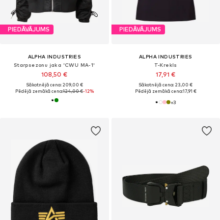
PIEDĀVĀJUMS
PIEDĀVĀJUMS
ALPHA INDUSTRIES
ALPHA INDUSTRIES
Starpsezonu jaka 'CWU MA-1'
T-Krekls
108,50 €
17,91 €
Sākotnējā cena: 209,00 €
Sākotnējā cena: 23,00 €
Pēdējā zemākā cena:
124,00 €
-12%
Pēdējā zemākā cena:
17,91 €
+
3