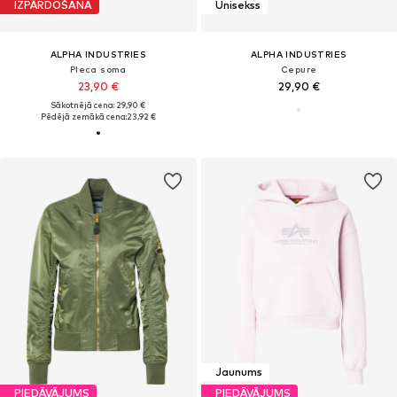
IZPĀRDOŠANA
Unisekss
ALPHA INDUSTRIES
ALPHA INDUSTRIES
Pleca soma
Cepure
23,90 €
29,90 €
Sākotnējā cena: 29,90 €
Pēdējā zemākā cena:
23,92 €
Jaunums
PIEDĀVĀJUMS
PIEDĀVĀJUMS