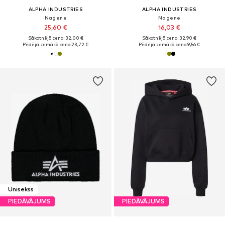
ALPHA INDUSTRIES
ALPHA INDUSTRIES
Naģene
Naģene
25,60 €
16,03 €
Sākotnējā cena: 32,00 €
Sākotnējā cena: 32,90 €
Pēdējā zemākā cena:
23,72 €
Pēdējā zemākā cena:
9,56 €
Unisekss
PIEDĀVĀJUMS
PIEDĀVĀJUMS