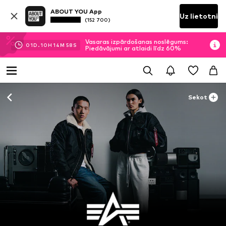
ABOUT YOU App
Uz lietotni
(152 700)
Vasaras izpārdošanas noslēgums:
01
D.
10
H
14
M
56
S
Piedāvājumi ar atlaidi līdz 60%
Sekot