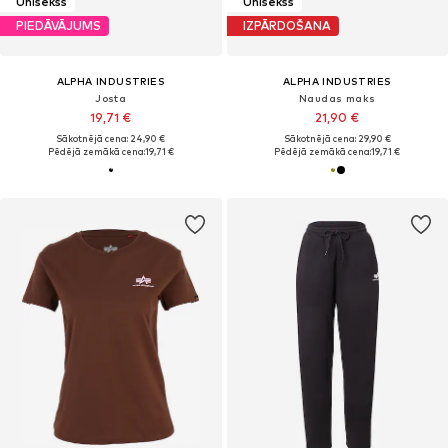
Unisekss
Unisekss
PIEDĀVĀJUMS
IZPĀRDOŠANA
ALPHA INDUSTRIES
ALPHA INDUSTRIES
Josta
Naudas maks
19,71 €
21,90 €
Sākotnējā cena: 24,90 €
Sākotnējā cena: 29,90 €
Pēdējā zemākā cena:
19,71 €
Pēdējā zemākā cena:
19,71 €