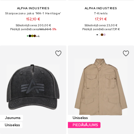
ALPHA INDUSTRIES
ALPHA INDUSTRIES
Starpsezonu jaka 'MA-1 Heritage'
T-Krekls
152,10 €
17,91 €
Sākotnējā cena: 200,00 €
Sākotnējā cena: 23,00 €
Pēdējā zemākā cena:
160,00 €
-5%
Pēdējā zemākā cena:
17,91 €
+
4
Jaunums
Unisekss
Unisekss
PIEDĀVĀJUMS