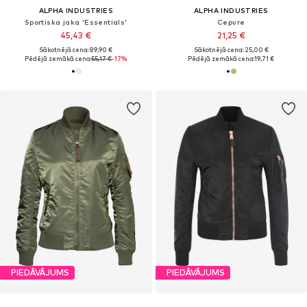
ALPHA INDUSTRIES
ALPHA INDUSTRIES
Sportiska jaka 'Essentials'
Cepure
45,43 €
21,25 €
Sākotnējā cena: 89,90 €
Sākotnējā cena: 25,00 €
Pēdējā zemākā cena:
55,17 €
-17%
Pēdējā zemākā cena:
19,71 €
PIEDĀVĀJUMS
PIEDĀVĀJUMS