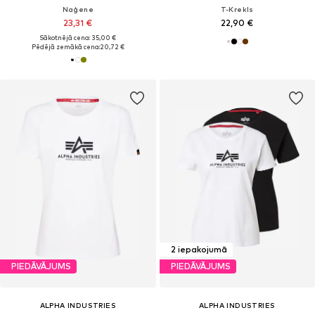
Naģene
T-Krekls
23,31 €
22,90 €
Sākotnējā cena: 35,00 €
Pēdējā zemākā cena:
20,72 €
2 iepakojumā
PIEDĀVĀJUMS
PIEDĀVĀJUMS
ALPHA INDUSTRIES
ALPHA INDUSTRIES