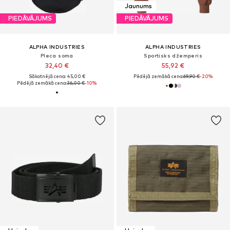
Jaunums
PIEDĀVĀJUMS
PIEDĀVĀJUMS
ALPHA INDUSTRIES
ALPHA INDUSTRIES
Pleca soma
Sportisks džemperis
32,40 €
55,92 €
Sākotnējā cena: 45,00 €
Pēdējā zemākā cena:
69,90 €
-20%
Pēdējā zemākā cena:
36,00 €
-10%