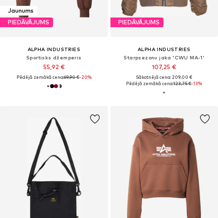
Jaunums
PIEDĀVĀJUMS
PIEDĀVĀJUMS
ALPHA INDUSTRIES
ALPHA INDUSTRIES
Sportisks džemperis
Starpsezonu jaka 'CWU MA-1'
55,92 €
107,25 €
Pēdējā zemākā cena:
69,90 €
-20%
Sākotnējā cena: 209,00 €
Pēdējā zemākā cena:
123,75 €
-13%