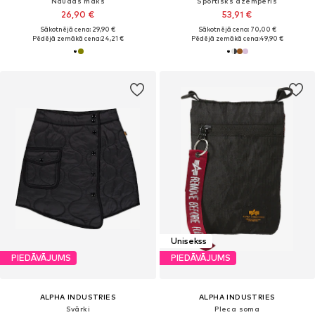
Naudas maks
Sportisks džemperis
26,90 €
53,91 €
Sākotnējā cena: 29,90 €
Sākotnējā cena: 70,00 €
Pēdējā zemākā cena:
24,21 €
Pēdējā zemākā cena:
49,90 €
Unisekss
PIEDĀVĀJUMS
PIEDĀVĀJUMS
ALPHA INDUSTRIES
ALPHA INDUSTRIES
Svārki
Pleca soma