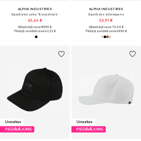
ALPHA INDUSTRIES
ALPHA INDUSTRIES
Sportiska jaka 'Essentials'
Sportisks džemperis
45,44 €
53,91 €
Sākotnējā cena: 89,90 €
Sākotnējā cena: 70,00 €
Pēdējā zemākā cena:
42,32 €
Pēdējā zemākā cena:
49,90 €
Unisekss
Unisekss
PIEDĀVĀJUMS
PIEDĀVĀJUMS