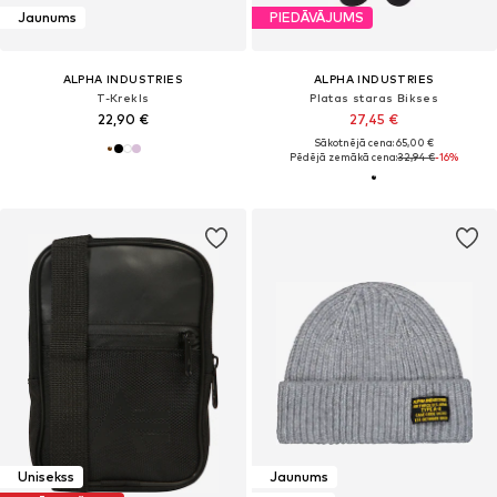
Jaunums
PIEDĀVĀJUMS
ALPHA INDUSTRIES
ALPHA INDUSTRIES
T-Krekls
Platas staras Bikses
22,90 €
27,45 €
Sākotnējā cena: 65,00 €
Pēdējā zemākā cena:
32,94 €
-16%
Unisekss
Jaunums