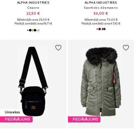
ALPHA INDUSTRIES
ALPHA INDUSTRIES
Cepure
Sportisks džemperis
22,50 €
56,00 €
Sākotnējā cena: 25,00 €
Sākotnējā cena: 70,00 €
Pēdējā zemākā cena:
19,71 €
Pēdējā zemākā cena:
47,92 €
+
1
Unisekss
PIEDĀVĀJUMS
PIEDĀVĀJUMS