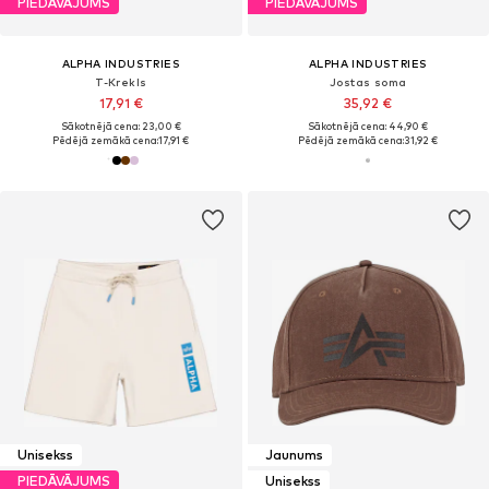
PIEDĀVĀJUMS
PIEDĀVĀJUMS
ALPHA INDUSTRIES
ALPHA INDUSTRIES
T-Krekls
Jostas soma
17,91 €
35,92 €
Sākotnējā cena: 23,00 €
Sākotnējā cena: 44,90 €
Pēdējā zemākā cena:
17,91 €
Pēdējā zemākā cena:
31,92 €
Unisekss
Jaunums
PIEDĀVĀJUMS
Unisekss