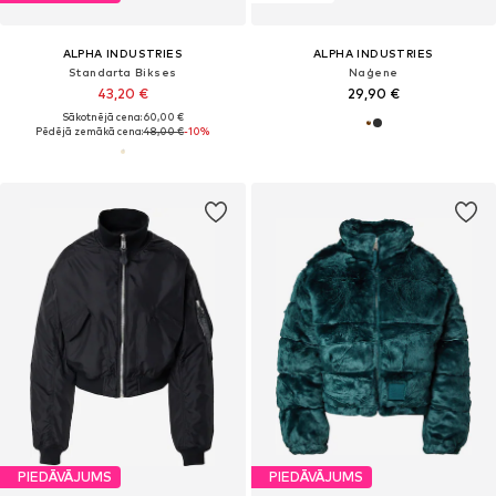
ALPHA INDUSTRIES
ALPHA INDUSTRIES
Standarta Bikses
Naģene
43,20 €
29,90 €
Sākotnējā cena: 60,00 €
Pēdējā zemākā cena:
48,00 €
-10%
PIEDĀVĀJUMS
PIEDĀVĀJUMS