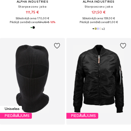
ALPHA INDUSTRIES
ALPHA INDUSTRIES
Starpsezonu jaka
Starpsezonu jaka
111,75 €
121,50 €
Sākotnējā cena: 170,00 €
Sākotnējā cena: 159,00 €
Pēdējā zemākā cena:
134,10 €
-16%
Pēdējā zemākā cena:
81,00 €
+
2
Unisekss
PIEDĀVĀJUMS
PIEDĀVĀJUMS