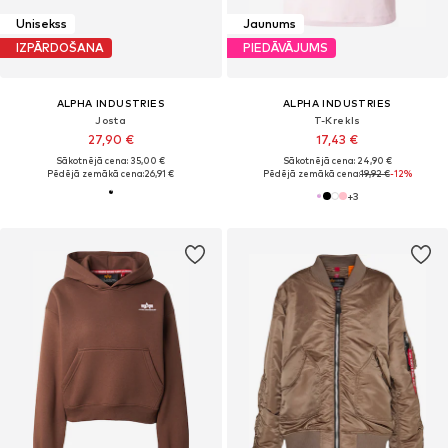
Unisekss
Jaunums
IZPĀRDOŠANA
PIEDĀVĀJUMS
ALPHA INDUSTRIES
ALPHA INDUSTRIES
Josta
T-Krekls
27,90 €
17,43 €
Sākotnējā cena: 35,00 €
Sākotnējā cena: 24,90 €
Pēdējā zemākā cena:
26,91 €
Pēdējā zemākā cena:
19,92 €
-12%
+
3