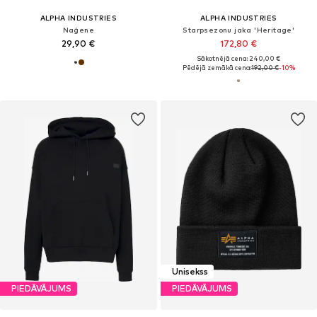
ALPHA INDUSTRIES
ALPHA INDUSTRIES
Naģene
Starpsezonu jaka 'Heritage'
29,90 €
172,80 €
Sākotnējā cena: 240,00 €
Pēdējā zemākā cena:
192,00 €
-10%
Unisekss
PIEDĀVĀJUMS
PIEDĀVĀJUMS