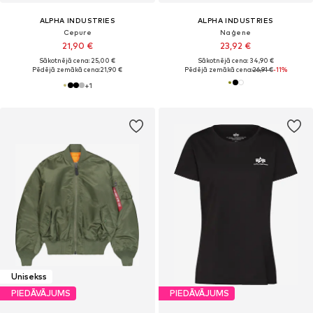
ALPHA INDUSTRIES
ALPHA INDUSTRIES
Cepure
Naģene
21,90 €
23,92 €
Sākotnējā cena: 25,00 €
Sākotnējā cena: 34,90 €
Pēdējā zemākā cena:
21,90 €
Pēdējā zemākā cena:
26,91 €
-11%
+
1
Unisekss
PIEDĀVĀJUMS
PIEDĀVĀJUMS