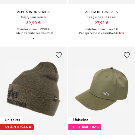
ALPHA INDUSTRIES
ALPHA INDUSTRIES
Ceļojumu soma
Piegulošs Bikses
69,90 €
27,93 €
Sākotnējā cena: 79,90 €
Sākotnējā cena: 54,90 €
Pēdējā zemākā cena:
47,90 €
Pēdējā zemākā cena:
31,92 €
-12%
Unisekss
Unisekss
IZPĀRDOŠANA
PIEDĀVĀJUMS