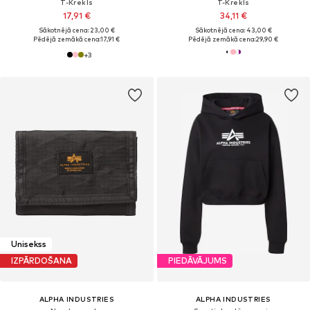
T-Krekls
T-Krekls
17,91 €
34,11 €
Sākotnējā cena: 23,00 €
Sākotnējā cena: 43,00 €
Pēdējā zemākā cena:
17,91 €
Pēdējā zemākā cena:
29,90 €
+
3
Unisekss
IZPĀRDOŠANA
PIEDĀVĀJUMS
ALPHA INDUSTRIES
ALPHA INDUSTRIES