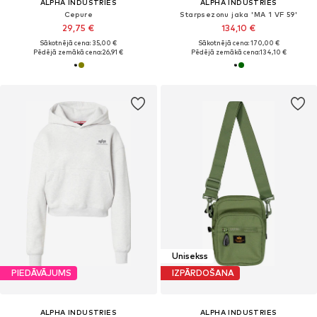
ALPHA INDUSTRIES
ALPHA INDUSTRIES
Cepure
Starpsezonu jaka 'MA 1 VF 59'
29,75 €
134,10 €
Sākotnējā cena: 35,00 €
Sākotnējā cena: 170,00 €
Pēdējā zemākā cena:
26,91 €
Pēdējā zemākā cena:
134,10 €
Unisekss
PIEDĀVĀJUMS
IZPĀRDOŠANA
ALPHA INDUSTRIES
ALPHA INDUSTRIES