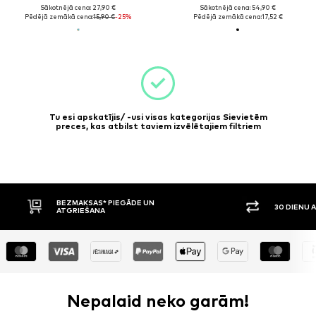
Sākotnējā cena: 27,90 €
Sākotnējā cena: 54,90 €
Pēdējā zemākā cena:
15,90 €
-25%
Pēdējā zemākā cena:
17,52 €
Tu esi apskatījis/ -usi visas kategorijas Sievietēm
preces, kas atbilst taviem izvēlētajiem filtriem
BEZMAKSAS* PIEGĀDE UN
30 DIENU ATGRIEŠA
ATGRIEŠANA
Nepalaid neko garām!