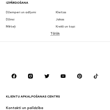
IZPĀRDOŠANA
Džemperi un adījumi
Kleitas
Džinsi
Jakas
Mēteļi
Krekli un topi
Tālāk
Bikses
Apakšveļa
Svārki
Blūzes un tunikas
Ikdienas džemperi
Žaketes
Peldkostīmi
Kombinezoni un sarafāni
Lieli izmēri
Apģērbs grūtniecēm
Apavi
Sports
Aksesuāri
Premium
APĢĒRBI
KLIENTU APKALPOŠANAS CENTRS
Jaunumi
Šobrīd populāri
Kleitas
Džinsi
Kontakti un palīdzība