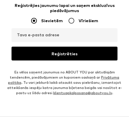
Reģistrējies jaunumu lapai un saņem ekskluzīvus
piedāvājumus
Sievietēm
Vīriešiem
Tava e-pasta adrese
Reģistrēties
Es vēlos saņemt jaunumus no ABOUT YOU par aktuālajām
tendencēm, piedāvājumiem un kuponiem saskaņā ar
Privātuma
politika
. Tu vari jebkurā laikā atsaukt savu piekrišanu, izmantojot
atteikšanās iespēju katra jaunuma biļetena beigās vai nosūtot e-
pastu uz šādu adresi
klientuapkalposana@aboutyou.lv
.