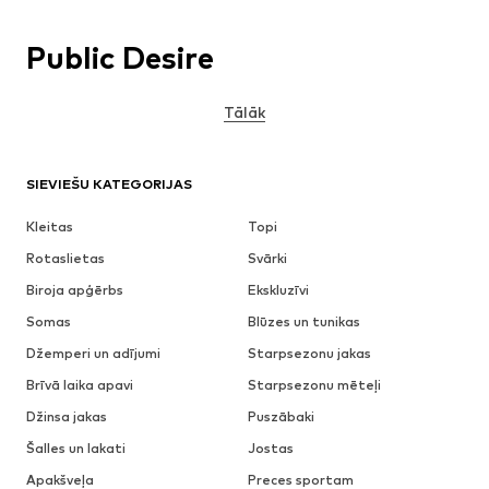
Public Desire
Tālāk
SIEVIEŠU KATEGORIJAS
Kleitas
Topi
Rotaslietas
Svārki
Biroja apģērbs
Ekskluzīvi
Somas
Blūzes un tunikas
Džemperi un adījumi
Starpsezonu jakas
Brīvā laika apavi
Starpsezonu mēteļi
Džinsa jakas
Puszābaki
Šalles un lakati
Jostas
Apakšveļa
Preces sportam