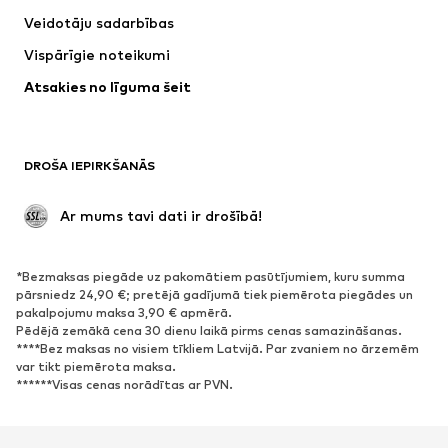
Krekli un topi
Bikses
Veidotāju sadarbības
Jakas
Džemperi un adījumi
Vispārīgie noteikumi
Apakšveļa
Blūzes un tunikas
Atsakies no līguma šeit
Mēteļi
Svārki
Peldkostīmi
Ikdienas džemperi
Žaketes
Kombinezoni un sarafāni
DROŠA IEPIRKŠANĀS
Lieli izmēri
Apģērbs grūtniecēm
Svinības
Ekskluzīvi
 Ar mums tavi dati ir drošībā!
Pārstrāde
*Bezmaksas piegāde uz pakomātiem pasūtījumiem, kuru summa
APAVI
pārsniedz 24,90 €; pretējā gadījumā tiek piemērota piegādes un
pakalpojumu maksa 3,90 € apmērā.
Jaunumi
Šobrīd populāri
Pēdējā zemākā cena 30 dienu laikā pirms cenas samazināšanas.
****Bez maksas no visiem tīkliem Latvijā. Par zvaniem no ārzemēm
Brīvā laika apavi
Puszābaki
var tikt piemērota maksa.
Augstpapēžu apavi
Zābaki
******Visas cenas norādītas ar PVN.
Sandales
Kurpes
Sporta apavi
Laiviņas