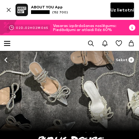
ABOUT YOU App
Uz lietotni
(152 700)
Vasaras izpārdošanas noslēgums:
02
D.
02
H
02
M
05
S
Piedāvājumi ar atlaidi līdz 60%
Sekot