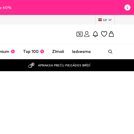
īdz 60%
LV
LV
mium
Top 100
Zīmoli
Iedvesma
APMAKSA PREČU PIEGĀDES BRĪDĪ