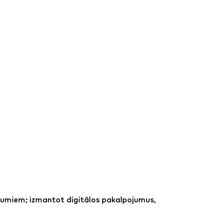
ājumiem; izmantot digitālos pakalpojumus,