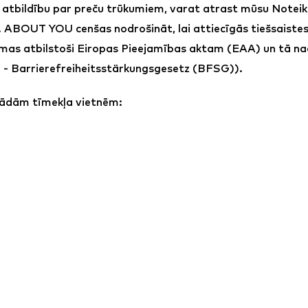
o atbildību par preču trūkumiem, varat atrast mūsu Noteiku
. ABOUT YOU cenšas nodrošināt, lai attiecīgās tiešsaistes 
amas atbilstoši Eiropas Pieejamības aktam (EAA) un tā na
 - Barrierefreiheitsstärkungsgesetz (BFSG)).
 šādām tīmekļa vietnēm: