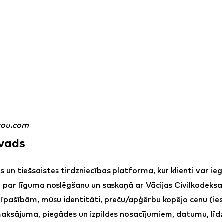
you.com
evads
 un tiešsaistes tirdzniecības platforma, kur klienti var 
 par līguma noslēgšanu un saskaņā ar Vācijas Civilkodeksa
īpašībām, mūsu identitāti, preču/apģērbu kopējo cenu (ie
 maksājuma, piegādes un izpildes nosacījumiem, datumu, l