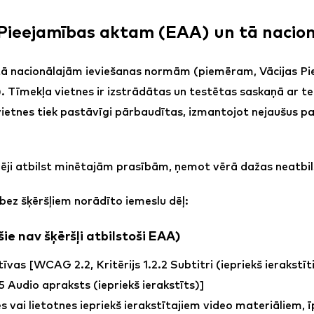
s Pieejamības aktam (EAA) un tā nacio
 tā nacionālajām ieviešanas normām (piemēram, Vācijas Pi
. Tīmekļa vietnes ir izstrādātas un testētas saskaņā ar
ietnes tiek pastāvīgi pārbaudītas, izmantojot nejaušus p
ļēji atbilst minētajām prasībām, ņemot vērā dažas neatbil
ez šķēršļiem norādīto iemeslu dēļ:
e nav šķēršļi atbilstoši EAA)
as [WCAG 2.2, Kritērijs 1.2.2 Subtitri (iepriekš ierakstīti
.5 Audio apraksts (iepriekš ierakstīts)]
vai lietotnes iepriekš ierakstītajiem video materiāliem, ī