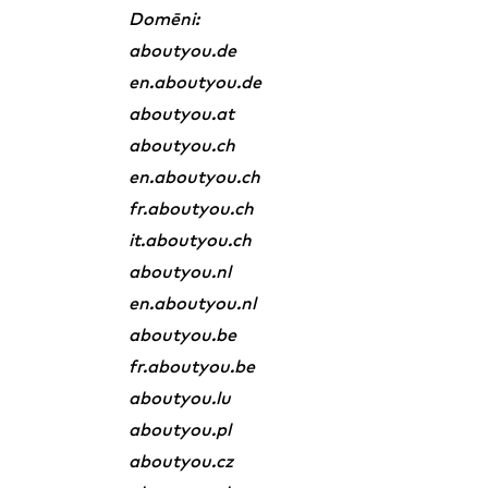
Domēni:
aboutyou.de
en.aboutyou.de
aboutyou.at
aboutyou.ch
en.aboutyou.ch
fr.aboutyou.ch
it.aboutyou.ch
aboutyou.nl
en.aboutyou.nl
aboutyou.be
fr.aboutyou.be
aboutyou.lu
aboutyou.pl
aboutyou.cz