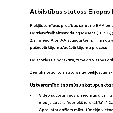
Atbilstības statuss Eiropa
Piekļūstamības prasības izriet no EAA un
Barrierefreiheitsstärkungsgesetz (BFSG))
2.2 līmeņa A un AA standartiem. Tīmekļa v
pašnovērtējuma/pašvērtējuma procesa.
Balstoties uz pārskatu, tīmekļa vietnes da
Zemāk norādītais saturs nav piekļūstams/b
Uztveramība (no mūsu skatupunkta ši
Video saturam nav pieejamas alternatīv
mediju saturs (iepriekš ierakstīti), 1.2
Apraksts: dažiem mūsu tīmekļa vietnes 