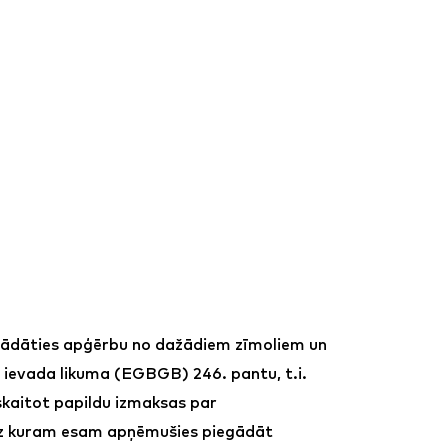
iegādāties apģērbu no dažādiem zīmoliem un
 ievada likuma (EGBGB) 246. pantu, t.i.
skaitot papildu izmaksas par
īdz kuram esam apņēmušies piegādāt