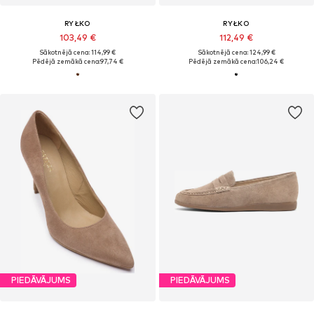
RYŁKO
RYŁKO
103,49 €
112,49 €
Sākotnējā cena: 114,99 €
Sākotnējā cena: 124,99 €
Pēdējā zemākā cena:
97,74 €
Pēdējā zemākā cena:
106,24 €
PIEDĀVĀJUMS
PIEDĀVĀJUMS