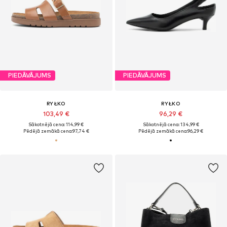
PIEDĀVĀJUMS
PIEDĀVĀJUMS
RYŁKO
RYŁKO
103,49 €
96,29 €
Sākotnējā cena: 114,99 €
Sākotnējā cena: 134,99 €
Pēdējā zemākā cena:
97,74 €
Pēdējā zemākā cena:
96,29 €