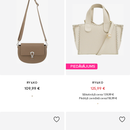
PIEDĀVĀJUMS
RYŁKO
RYŁKO
109,99 €
125,99 €
Sākotnējā cena: 139,99 €
Pēdējā zemākā cena:
118,99 €