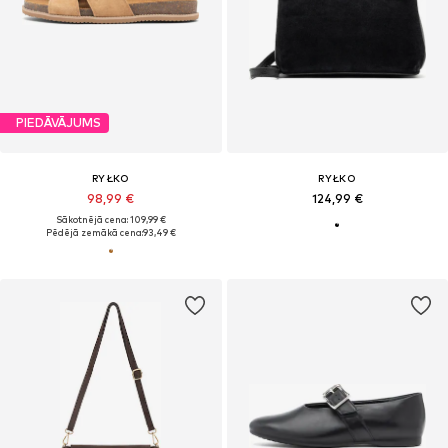
PIEDĀVĀJUMS
RYŁKO
RYŁKO
98,99 €
124,99 €
Sākotnējā cena: 109,99 €
Pēdējā zemākā cena:
93,49 €