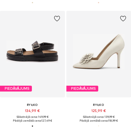
PIEDĀVĀJUMS
PIEDĀVĀJUMS
RYŁKO
RYŁKO
134,99 €
125,99 €
Sākotnējā cena: 149,99 €
Sākotnējā cena: 139,99 €
Pēdējā zemākā cena:
127,49 €
Pēdējā zemākā cena:
118,99 €