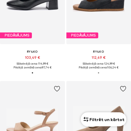
PIEDĀVĀJUMS
PIEDĀVĀJUMS
RYŁKO
RYŁKO
103,49 €
112,49 €
Sākotnējā cena: 114,99 €
Sākotnējā cena: 124,99 €
Pēdējā zemākā cena:
97,74 €
Pēdējā zemākā cena:
106,24 €
Filtrēt un kārtot