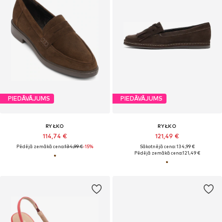
PIEDĀVĀJUMS
PIEDĀVĀJUMS
RYŁKO
RYŁKO
114,74 €
121,49 €
Pēdējā zemākā cena:
134,99 €
-15%
Sākotnējā cena: 134,99 €
Pēdējā zemākā cena:
121,49 €