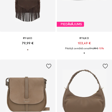
PIEDĀVĀJUMS
RYŁKO
RYŁKO
79,99 €
103,49 €
Pēdējā zemākā cena:
114,99 €
-10%