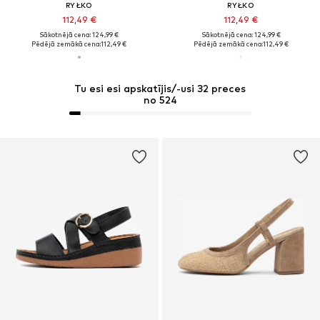
RYŁKO
RYŁKO
112,49 €
112,49 €
Sākotnējā cena: 124,99 €
Sākotnējā cena: 124,99 €
Pēdējā zemākā cena:
112,49 €
Pēdējā zemākā cena:
112,49 €
Tu esi esi apskatījis/-usi 32 preces
no 524