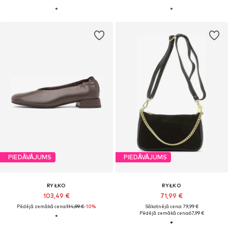
PIEDĀVĀJUMS
PIEDĀVĀJUMS
RYŁKO
RYŁKO
103,49 €
71,99 €
Pēdējā zemākā cena:
114,99 €
-10%
Sākotnējā cena: 79,99 €
Pēdējā zemākā cena:
67,99 €