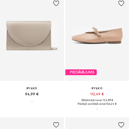
PIEDĀVĀJUMS
RYŁKO
RYŁKO
94,99 €
112,49 €
Sākotnējā cena: 124,99 €
Pēdējā zemākā cena:
106,24 €