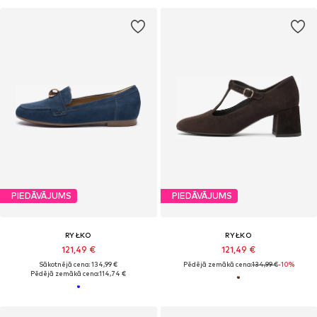
PIEDĀVĀJUMS
PIEDĀVĀJUMS
RYŁKO
RYŁKO
121,49 €
121,49 €
Sākotnējā cena: 134,99 €
Pēdējā zemākā cena:
134,99 €
-10%
Pēdējā zemākā cena:
114,74 €