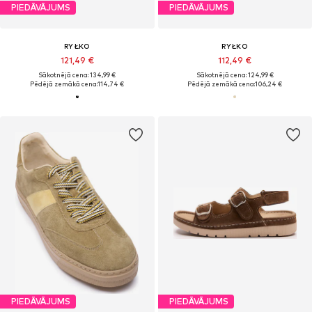
PIEDĀVĀJUMS
PIEDĀVĀJUMS
RYŁKO
RYŁKO
121,49 €
112,49 €
Sākotnējā cena: 134,99 €
Sākotnējā cena: 124,99 €
Pēdējā zemākā cena:
114,74 €
Pēdējā zemākā cena:
106,24 €
PIEDĀVĀJUMS
PIEDĀVĀJUMS