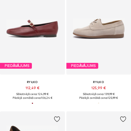
PIEDĀVĀJUMS
PIEDĀVĀJUMS
RYŁKO
RYŁKO
112,49 €
125,99 €
Sākotnējā cena: 124,99 €
Sākotnējā cena: 139,99 €
Pēdējā zemākā cena:
106,24 €
Pēdējā zemākā cena:
125,99 €