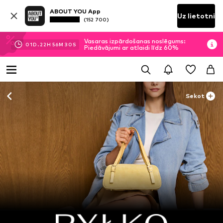
ABOUT YOU App
Uz lietotni
(152 700)
Vasaras izpārdošanas noslēgums:
01
D.
22
H
56
M
29
S
Piedāvājumi ar atlaidi līdz 60%
Sekot