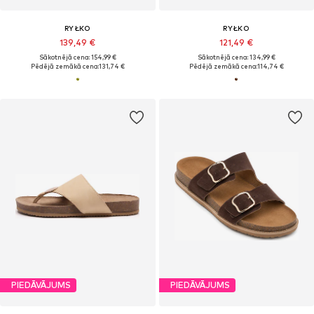
RYŁKO
RYŁKO
139,49 €
121,49 €
Sākotnējā cena: 154,99 €
Sākotnējā cena: 134,99 €
Pēdējā zemākā cena:
131,74 €
Pēdējā zemākā cena:
114,74 €
PIEDĀVĀJUMS
PIEDĀVĀJUMS