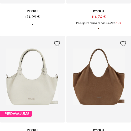
RYŁKO
RYŁKO
124,99 €
114,74 €
Pēdējā zemākā cena:
134,99 €
-15%
PIEDĀVĀJUMS
RYŁKO
RYŁKO