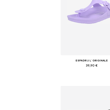
ESPADRIJ L´ORIGINALE
39,90 €
Pieejamie izmēri: 36, 38, 39, 40, 
Pievienot grozam