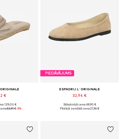
PIEDĀVĀJUMS
´ORIGINALE
ESPADRIJ L´ORIGINALE
92 €
32,94 €
na: 129,00 €
Sākotnējā cena: 69,90 €
ri: 38, 39, 40
Pieejamie izmēri: 37
cena:
53,91 €
-5%
Pēdējā zemākā cena:
21,96 €
t grozam
Pievienot grozam