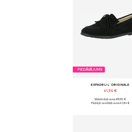
PIEDĀVĀJUMS
ESPADRIJ L´ORIGINALE
41,94 €
Sākotnējā cena: 89,90 €
Pieejamie izmēri: 37, 38
Pēdējā zemākā cena:
41,94 €
Pievienot grozam