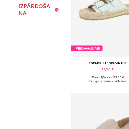
IZPĀRDOŠA
NA
PIEDĀVĀJUMS
ESPADRIJ L´ORIGINALE
37,96 €
Sākotnējā cena: 129,00 €
Pieejamie izmēri: 37, 38, 39, 40, 
Pēdējā zemākā cena:
37,96 €
Pievienot grozam