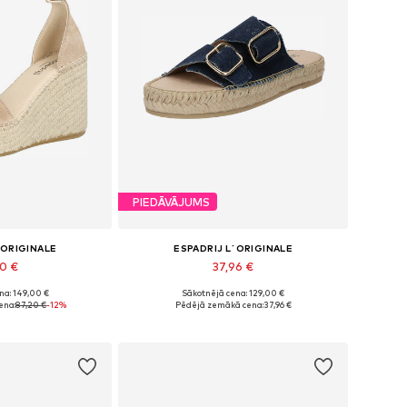
PIEDĀVĀJUMS
´ORIGINALE
ESPADRIJ L´ORIGINALE
30 €
37,96 €
na: 149,00 €
Sākotnējā cena: 129,00 €
ri: 38, 40, 41
Pieejamie izmēri: 36, 37, 38, 39, 40, 41
ena:
87,20 €
-12%
Pēdējā zemākā cena:
37,96 €
t grozam
Pievienot grozam