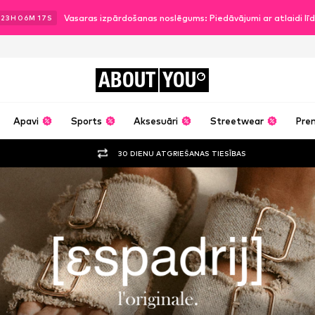
Vasaras izpārdošanas noslēgums: Piedāvājumi ar atlaidi l
23
H
06
M
16
S
ABOUT
YOU
Apavi
Sports
Aksesuāri
Streetwear
Pre
30 DIENU ATGRIEŠANAS TIESĪBAS