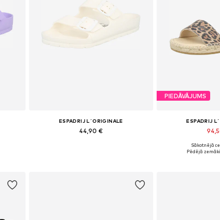
PIEDĀVĀJUMS
ESPADRIJ L´ORIGINALE
ESPADRIJ L
44,90 €
94,
+
4
Sākotnējā ce
41, 42
Pieejams daudzos izmēros
Pieejamie izmēri: 36
Pēdējā zemākā
Pievienot grozam
Pievieno