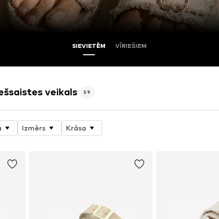
SIEVIETĒM
VĪRIEŠIEM
iešsaistes veikals
59
a
Izmērs
Krāsa