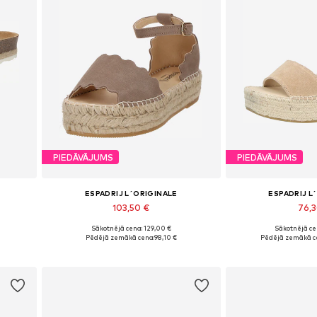
PIEDĀVĀJUMS
PIEDĀVĀJUMS
ESPADRIJ L´ORIGINALE
ESPADRIJ L
103,50 €
76,
Sākotnējā cena: 129,00 €
Sākotnējā ce
41, 42
Pieejamie izmēri: 37, 40, 42
Pieejamie izmē
Pēdējā zemākā cena:
98,10 €
Pēdējā zemākā c
Pievienot grozam
Pievieno