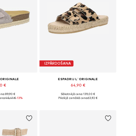
IZPĀRDOŠANA
´ORIGINALE
ESPADRIJ L´ORIGINALE
90 €
64,90 €
na: 89,90 €
Sākotnējā cena: 139,00 €
dzos izmēros
Pieejams daudzos izmēros
ena:
40,41 €
-13%
Pēdējā zemākā cena:
63,92 €
t grozam
Pievienot grozam