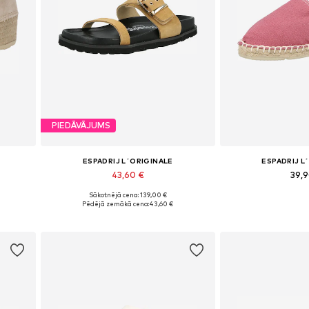
PIEDĀVĀJUMS
ESPADRIJ L´ORIGINALE
ESPADRIJ L
43,60 €
39,
Sākotnējā cena: 139,00 €
, 42
Pieejamie izmēri: 37, 39, 40, 41
Pieejamie izmēri: 
Pēdējā zemākā cena:
43,60 €
Pievienot grozam
Pievieno