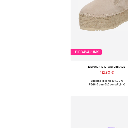
PIEDĀVĀJUMS
ESPADRIJ L´ORIGINALE
112,50 €
Sākotnējā cena: 139,00 €
Pieejamie izmēri: 38, 39, 40, 41
Pēdējā zemākā cena:
71,91 €
Pievienot grozam