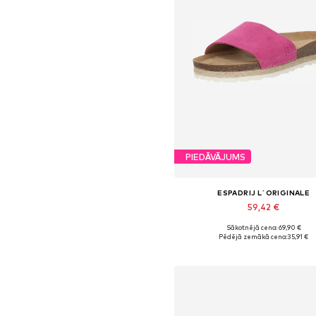
PIEDĀVĀJUMS
ESPADRIJ L´ORIGINALE
59,42 €
Sākotnējā cena: 69,90 €
Pieejamie izmēri: 36, 37, 38, 40, 
Pēdējā zemākā cena:
35,91 €
Pievienot grozam