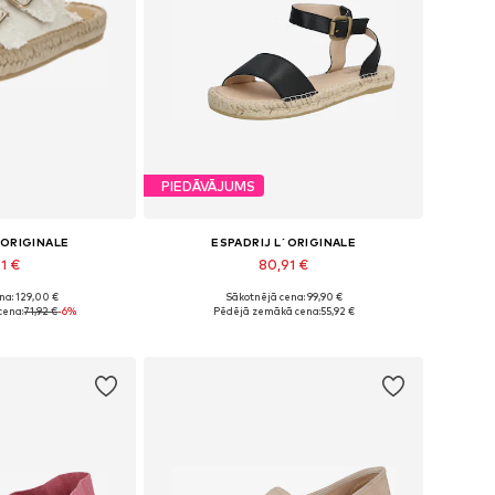
PIEDĀVĀJUMS
´ORIGINALE
ESPADRIJ L´ORIGINALE
41 €
80,91 €
na: 129,00 €
Sākotnējā cena: 99,90 €
dzos izmēros
Pieejams daudzos izmēros
cena:
71,92 €
-6%
Pēdējā zemākā cena:
55,92 €
t grozam
Pievienot grozam