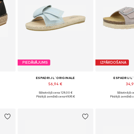
PIEDĀVĀJUMS
IZPĀRDOŠANA
ESPADRIJ L´ORIGINALE
ESPADRIJ L
56,94 €
34,
Sākotnējā cena: 129,00 €
Sākotnējā ce
Pieejamie izmēri: 37, 38, 39
Pieejams dau
Pēdējā zemākā cena:
49,95 €
Pēdējā zemākā c
Pievienot grozam
Pievieno