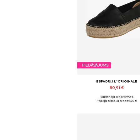
PIEDĀVĀJUMS
ESPADRIJ L´ORIGINALE
80,91 €
Sākotnējā cena: 99,90 €
Pieejams daudzos izmēros
Pēdējā zemākā cena:
69,90 €
Pievienot grozam