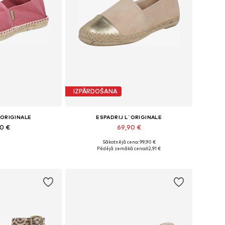
IZPĀRDOŠANA
´ORIGINALE
ESPADRIJ L´ORIGINALE
90 €
69,90 €
+
8
Sākotnējā cena: 99,90 €
36, 38, 39, 40, 41
Pieejamie izmēri: 36, 37, 38, 39, 40
Pēdējā zemākā cena:
62,91 €
t grozam
Pievienot grozam