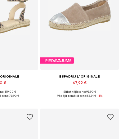
PIEDĀVĀJUMS
´ORIGINALE
ESPADRIJ L´ORIGINALE
50 €
47,92 €
na: 119,00 €
Sākotnējā cena: 99,90 €
, 38, 39, 40, 41, 42
Pieejams daudzos izmēros
 cena:
79,90 €
Pēdējā zemākā cena:
53,91 €
-11%
t grozam
Pievienot grozam