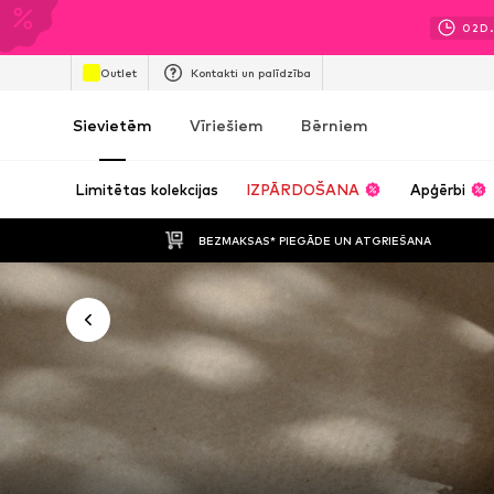
02
D.
Outlet
Kontakti un palīdzība
Sievietēm
Vīriešiem
Bērniem
Limitētas kolekcijas
IZPĀRDOŠANA
Apģērbi
BEZMAKSAS* PIEGĀDE UN ATGRIEŠANA