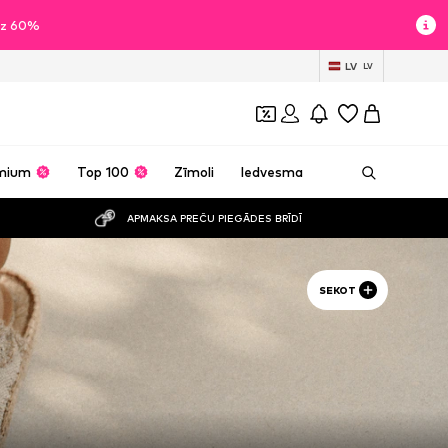
īdz 60%
LV
LV
mium
Top 100
Zīmoli
Iedvesma
APMAKSA PREČU PIEGĀDES BRĪDĪ
SEKOT