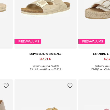
PIEDĀVĀJUMS
PIEDĀVĀJUMS
ESPADRIJ L´ORIGINALE
ESPADRIJ L
62,91 €
67,
Sākotnējā cena: 79,90 €
Sākotnējā ce
41, 42
Pieejams daudzos izmēros
Pieejams dau
Pēdējā zemākā cena:
53,91 €
Pēdējā zemākā 
Pievienot grozam
Pievieno