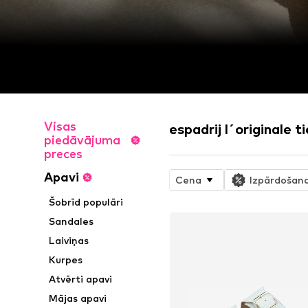
Visas
espadrij l´originale t
piedāvājuma
preces
Apavi
Cena
Izpārdošan
Šobrīd populāri
Sandales
Laiviņas
Kurpes
Atvērti apavi
Mājas apavi