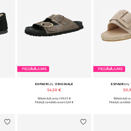
PIEDĀVĀJUMS
PIEDĀVĀJUMS
ESPADRIJ L´ORIGINALE
ESPADRIJ L
54,50 €
50,
Sākotnējā cena: 149,00 €
Sākotnējā ce
Pieejamie izmēri: 37, 40, 41, 42
Pieejamie izmē
Pēdējā zemākā cena:
43,60 €
Pēdējā zemākā 
Pievienot grozam
Pievieno