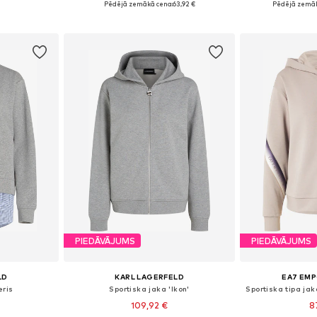
Pēdējā zemākā cena:
63,92 €
Pēdējā zemāk
ozam
Pievienot grozam
Pievie
PIEDĀVĀJUMS
PIEDĀVĀJUMS
LD
KARL LAGERFELD
EA7 EMP
eris
Sportiska jaka 'Ikon'
109,92 €
8