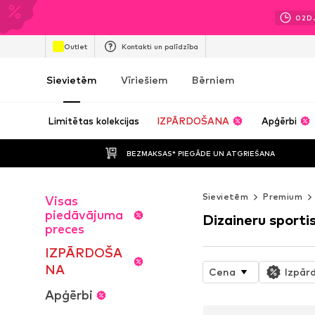
02
D
Outlet
Kontakti un palīdzība
Sievietēm
Vīriešiem
Bērniem
Limitētas kolekcijas
IZPĀRDOŠANA
Apģērbi
BEZMAKSAS* PIEGĀDE UN ATGRIEŠANA
Sievietēm
Premium
Visas
piedāvājuma
Dizaineru sporti
preces
IZPĀRDOŠA
NA
Cena
Izpār
Apģērbi