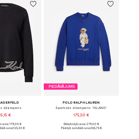
PIEDĀVĀJUMS
LAGERFELD
POLO RALPH LAUREN
ks džemperis
Sportisks džemperis 'ISLAND'
35,15 €
175,50 €
 cena: 179,00 €
Sākotnējā cena: 279,00 €
ri: XS, S, M, L, XL
Pieejams daudzos izmēros
ākā cena:
125,30 €
Pēdējā zemākā cena:
165,75 €
not grozam
Pievienot grozam