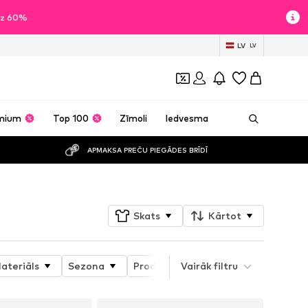
īdz 60%
LV
LV
mium
Top 100
Zīmoli
Iedvesma
APMAKSA PREČU PIEGĀDES BRĪDĪ
Skats
Kārtot
ateriāls
Sezona
Produkta īpašības
Vairāk filtru
Īpaši izmēri