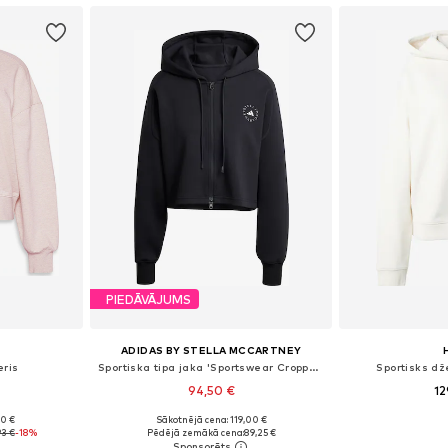
PIEDĀVĀJUMS
ADIDAS BY STELLA MCCARTNEY
eris
Sportiska tipa jaka 'Sportswear Cropped'
Sportisks dž
94,50 €
12
90 €
Sākotnējā cena: 119,00 €
S, M, L
Pieejamie izmēri: XS, S, M, L, XL Standarta izmērs
Pieejamie iz
93 €
-18%
Pēdējā zemākā cena:
89,25 €