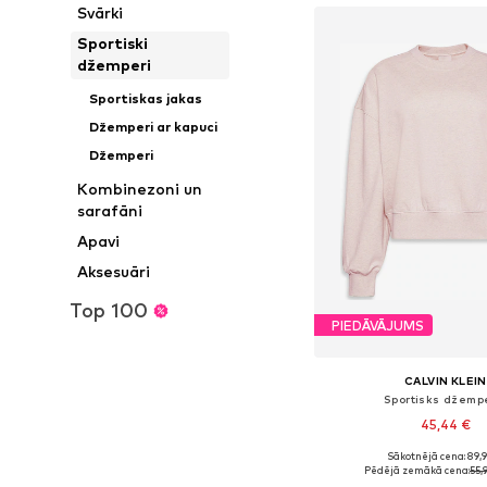
Svārki
Sportiski
džemperi
Sportiskas jakas
Džemperi ar kapuci
Džemperi
Kombinezoni un
sarafāni
Apavi
Aksesuāri
Top 100
PIEDĀVĀJUMS
CALVIN KLEIN
Sportisks džemp
45,44 €
Sākotnējā cena: 89,
Pieejamie izmēri: XS, 
Pēdējā zemākā cena:
55,