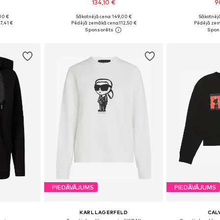
134,10 €
9
00 €
Sākotnējā cena: 149,00 €
Sākotnējā
 M, L, XL
Pieejamie izmēri: XXXS-XXS, XS-S, M-L, XL-XXL
Pieejamie izmēri
7,41 €
Pēdējā zemākā cena:
112,50 €
Pēdējā zem
ozam
Pievienot grozam
Pievie
PIEDĀVĀJUMS
PIEDĀVĀJUMS
KARL LAGERFELD
CALV