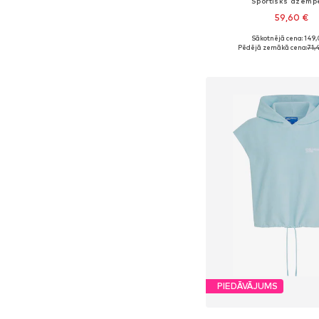
Sportisks džemp
59,60 €
+
1
Sākotnējā cena: 149,
Pieejamie izmēri: XXS, XS, 
Pēdējā zemākā cena:
71,
Pievienot gr
PIEDĀVĀJUMS