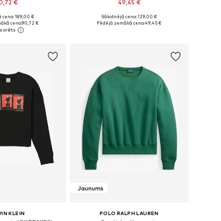
0,72 €
49,45 €
 cena: 189,00 €
Sākotnējā cena: 129,00 €
: XS, S, M, L, XL, XXL
Pieejamie izmēri: XS, S, M, L, XL
ākā cena:
90,72 €
Pēdējā zemākā cena:
49,45 €
not grozam
Pievienot grozam
Jaunums
IN KLEIN
POLO RALPH LAUREN