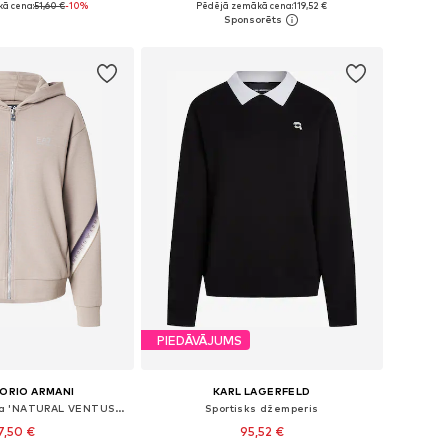
ā cena:
51,60 €
-10%
Pēdējā zemākā cena:
119,52 €
not grozam
Pievienot grozam
PIEDĀVĀJUMS
ORIO ARMANI
KARL LAGERFELD
Sportiska tipa jaka 'NATURAL VENTUS 7'
Sportisks džemperis
7,50 €
95,52 €