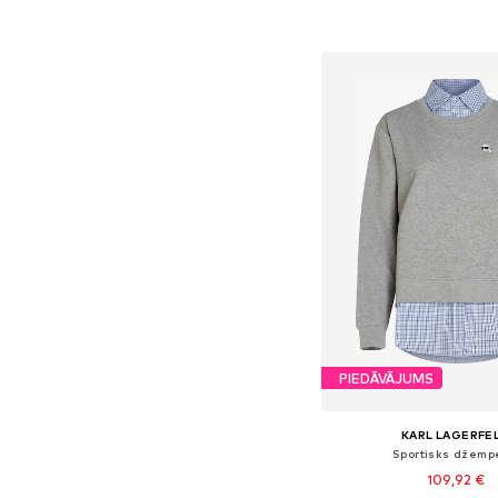
Pievienot gr
PIEDĀVĀJUMS
KARL LAGERFE
Sportisks džemp
109,92 €