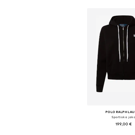
Pievienot gr
POLO RALPH LA
Sportiska jak
199,00 €
+
3
Pieejamie izmēri: XXS, XS,