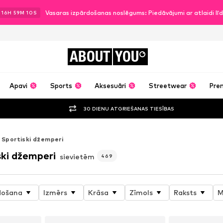
Vasaras izpārdošanas noslēgums: Piedāvājumi ar atlaidi l
.
16
H
59
M
08
S
ABOUT
YOU
Apavi
Sports
Aksesuāri
Streetwear
Pre
30 DIENU ATGRIEŠANAS TIESĪBAS
Sportiski džemperi
ski džemperi
sievietēm
469
došana
Izmērs
Krāsa
Zīmols
Raksts
M