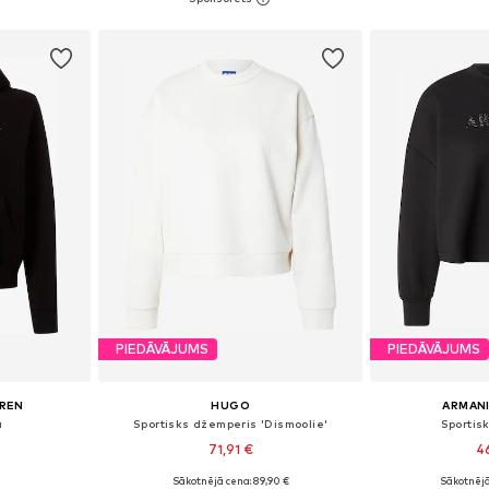
ozam
Pievienot grozam
Pievie
PIEDĀVĀJUMS
PIEDĀVĀJUMS
UREN
HUGO
ARMAN
a
Sportisks džemperis 'Dismoolie'
Sportis
71,91 €
4
Sākotnējā cena: 89,90 €
Sākotnējā
 S, M, L, XL
Pieejamie izmēri: XS, S, M, L, XL
Pieejamie iz