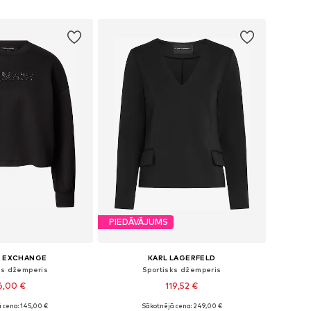
not grozam
Pievienot grozam
PIEDĀVĀJUMS
I EXCHANGE
KARL LAGERFELD
ks džemperis
Sportisks džemperis
6,00 €
119,52 €
 cena: 145,00 €
Sākotnējā cena: 249,00 €
mēri: XS, M, L, XL
Pieejamie izmēri: XS, S, M, L, XL