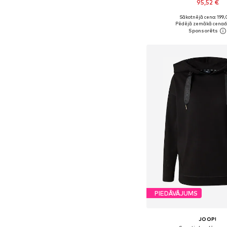
95,52 €
Sākotnējā cena: 199,
Pieejamie izmēri: XS, S,
Pēdējā zemākā cena:
6
Pievienot gr
PIEDĀVĀJUMS
JOOP!