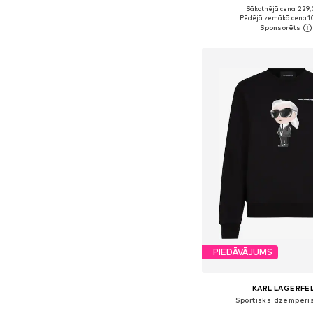
Sākotnējā cena: 229
Pieejamie izmēri: XS, S,
Pēdējā zemākā cena:
1
Pievienot gr
PIEDĀVĀJUMS
KARL LAGERFE
Sportisks džemperis