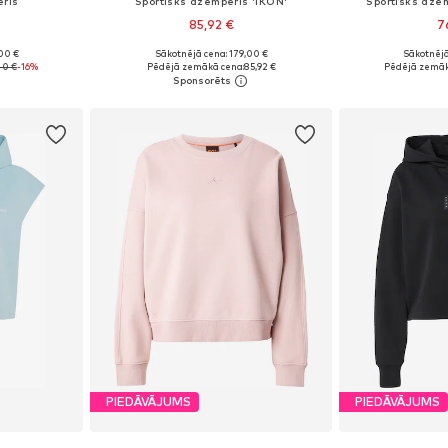
eris
Sportisks džemperis 'IKON'
Sportisks dže
85,92 €
7
00 €
Sākotnējā cena: 179,00 €
Sākotnējā
S, M, XL, XXL
Pieejamie izmēri: XS, S, M, L, XL
Pieejamie izmē
40 €
-16%
Pēdējā zemākā cena:
85,92 €
Pēdējā zemāk
ozam
Pievienot grozam
Pievie
PIEDĀVĀJUMS
PIEDĀVĀJUMS