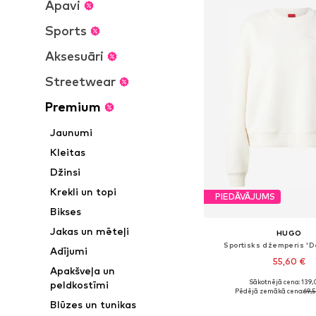
Apavi
Sports
Aksesuāri
Streetwear
Premium
Jaunumi
Kleitas
Džinsi
Krekli un topi
PIEDĀVĀJUMS
Bikses
Jakas un mēteļi
HUGO
Sportisks džemperis 'D
Adījumi
55,60 €
Apakšveļa un
Sākotnējā cena: 139,
peldkostīmi
Pieejamie izmēri: XS, 
Pēdējā zemākā cena:
69,
Blūzes un tunikas
Pievienot gr