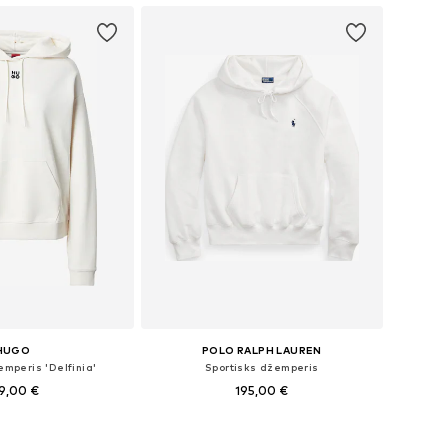
HUGO
POLO RALPH LAUREN
emperis 'Delfinia'
Sportisks džemperis
9,00 €
195,00 €
mēri: XS, S, M, XL
Pieejamie izmēri: XS, S, M, L, XL