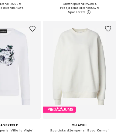
 cena: 125,00 €
Sākotnējā cena: 199,00 €
mēri: S, M, L, XL
Pieejamie izmēri: XS, S, M, L, XL
ākā cena:
87,50 €
Pēdējā zemākā cena:
95,52 €
not grozam
Pievienot grozam
PIEDĀVĀJUMS
LAGERFELD
OH APRIL
eris 'Villa la Vigie'
Sportisks džemperis 'Good Karma'