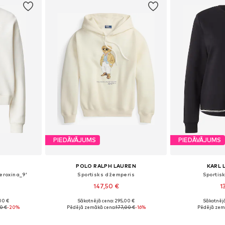
PIEDĀVĀJUMS
PIEDĀVĀJUMS
POLO RALPH LAUREN
KARL 
eroxina_9'
Sportisks džemperis
Sportis
147,50 €
1
00 €
Sākotnējā cena: 295,00 €
Sākotnējā
S, M, L
Pieejamie izmēri: XS, S, M, L, XL, XXL
Pieejamie izmē
50 €
-20%
Pēdējā zemākā cena:
177,00 €
-16%
Pēdējā zem
ozam
Pievienot grozam
Pievie