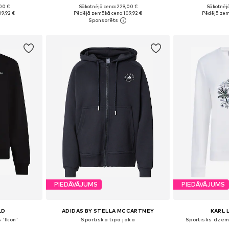
,00 €
Sākotnējā cena: 229,00 €
Sākotnējā
 M, L, XL
Pieejamie izmēri: XS, S, M, L, XL
Pieejamie iz
09,92 €
Pēdējā zemākā cena:
109,92 €
Pēdējā zem
ozam
Pievienot grozam
Pievie
PIEDĀVĀJUMS
PIEDĀVĀJUMS
LD
ADIDAS BY STELLA MCCARTNEY
KARL 
 'Ikon'
Sportiska tipa jaka
Sportisks džemp