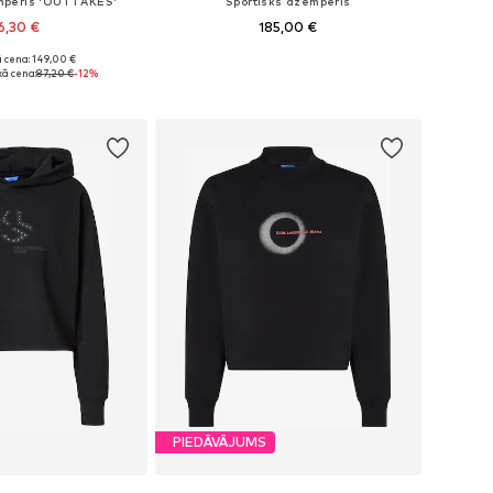
mperis 'OUTTAKES'
Sportisks džemperis
6,30 €
185,00 €
 cena: 149,00 €
ri: XS, S, M, L, XL
Pieejams daudzos izmēros
ā cena:
87,20 €
-12%
not grozam
Pievienot grozam
PIEDĀVĀJUMS