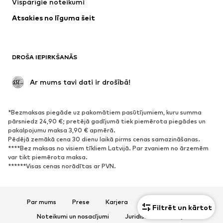
Vispārīgie noteikumi
Peldbikses
Lieli izmēri
Atsakies no līguma šeit
Svinības
Ekskluzīvi
Pārstrāde
APAVI
DROŠA IEPIRKŠANĀS
Jaunumi
Šobrīd populāri
 Ar mums tavi dati ir drošībā!
Zābaki
Brīvā laika apavi
Kurpes
Sporta apavi
*Bezmaksas piegāde uz pakomātiem pasūtījumiem, kuru summa
Atvērti apavi
Ekskluzīvi
pārsniedz 24,90 €; pretējā gadījumā tiek piemērota piegādes un
pakalpojumu maksa 3,90 € apmērā.
Pēdējā zemākā cena 30 dienu laikā pirms cenas samazināšanas.
SPORTS
****Bez maksas no visiem tīkliem Latvijā. Par zvaniem no ārzemēm
var tikt piemērota maksa.
Sporta apģērbs
Sporta veidi
******Visas cenas norādītas ar PVN.
Sporta apavi
Sporta mugursomas un somas
Sporta aksesuāri
Par mums
Prese
Karjera
Datu aizsardzība
Filtrēt un kārtot
AKSESUĀRI
Noteikumi un nosacījumi
Juridiskā informācija