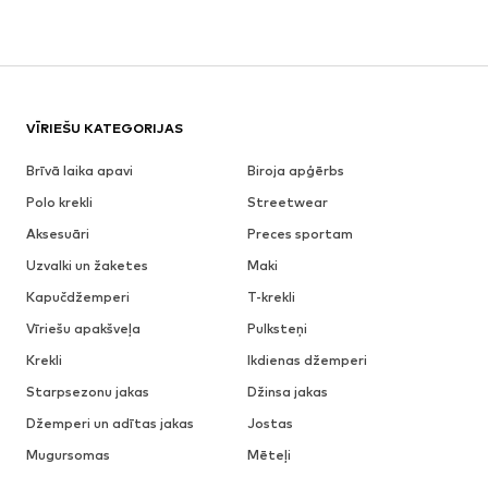
VĪRIEŠU KATEGORIJAS
Brīvā laika apavi
Biroja apģērbs
Polo krekli
Streetwear
Aksesuāri
Preces sportam
Uzvalki un žaketes
Maki
Kapučdžemperi
T-krekli
Vīriešu apakšveļa
Pulksteņi
Krekli
Ikdienas džemperi
Starpsezonu jakas
Džinsa jakas
Džemperi un adītas jakas
Jostas
Mugursomas
Mēteļi