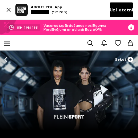
ABOUT YOU App
Uz lietotni
(152 700)
Vasaras izpārdošanas noslēgums:
15
H
49
M
19
S
Piedāvājumi ar atlaidi līdz 60%
Sekot