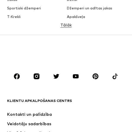
Sportiski džemperi
Džemperi un adītas jakas
T-Krekli
Apakšveļa
Tālāk
Bikses
Krekli
Mēteļi
Uzvalki un žaketes
Peldbikses
Lieli izmēri
Apavi
Sports
Aksesuāri
Premium
APĢĒRBI
Jaunumi
Šobrīd populāri
T-Krekli
Džinsi
KLIENTU APKALPOŠANAS CENTRS
Jakas
Ikdienas džemperi
Bikses
Krekli
Kontakti un palīdzība
Apakšveļa
Džemperi un adītas jakas
Veidotāju sadarbības
Uzvalki un žaketes
Mēteļi