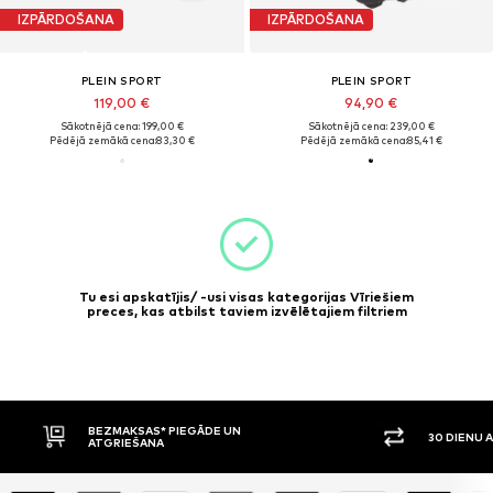
IZPĀRDOŠANA
IZPĀRDOŠANA
PLEIN SPORT
PLEIN SPORT
119,00 €
94,90 €
Sākotnējā cena: 199,00 €
Sākotnējā cena: 239,00 €
Pēdējā zemākā cena:
83,30 €
Pēdējā zemākā cena:
85,41 €
Tu esi apskatījis/ -usi visas kategorijas Vīriešiem
preces, kas atbilst taviem izvēlētajiem filtriem
BEZMAKSAS* PIEGĀDE UN
30 DIENU 
ATGRIEŠANA