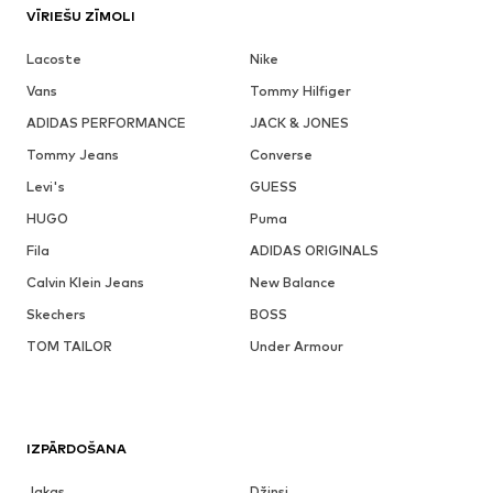
VĪRIEŠU ZĪMOLI
Lacoste
Nike
Vans
Tommy Hilfiger
ADIDAS PERFORMANCE
JACK & JONES
Tommy Jeans
Converse
Levi's
GUESS
HUGO
Puma
Fila
ADIDAS ORIGINALS
Calvin Klein Jeans
New Balance
Skechers
BOSS
TOM TAILOR
Under Armour
IZPĀRDOŠANA
Jakas
Džinsi