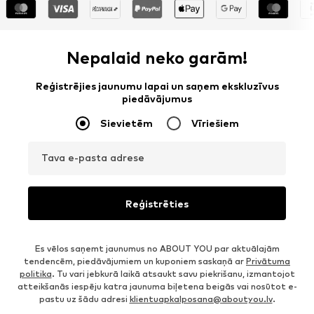
Nepalaid neko garām!
Reģistrējies jaunumu lapai un saņem ekskluzīvus
piedāvājumus
Sievietēm
Vīriešiem
Tava e-pasta adrese
Reģistrēties
Es vēlos saņemt jaunumus no ABOUT YOU par aktuālajām
tendencēm, piedāvājumiem un kuponiem saskaņā ar
Privātuma
politika
. Tu vari jebkurā laikā atsaukt savu piekrišanu, izmantojot
atteikšanās iespēju katra jaunuma biļetena beigās vai nosūtot e-
pastu uz šādu adresi
klientuapkalposana@aboutyou.lv
.