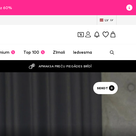
īdz 60%
LV
LV
mium
Top 100
Zīmoli
Iedvesma
APMAKSA PREČU PIEGĀDES BRĪDĪ
SEKOT