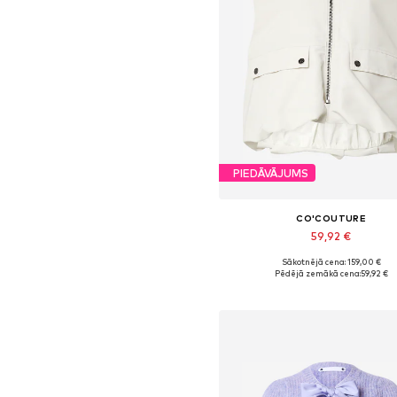
PIEDĀVĀJUMS
CO'COUTURE
59,92 €
Sākotnējā cena: 159,00 €
Pieejamie izmēri: M, L
Pēdējā zemākā cena:
59,92 €
Pievienot grozam