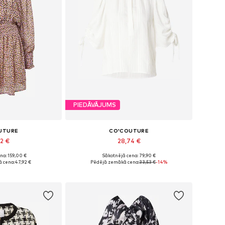
PIEDĀVĀJUMS
UTURE
CO'COUTURE
92 €
28,74 €
na: 159,00 €
Sākotnējā cena: 79,90 €
izmēri: 38
Pieejamie izmēri: XS
 cena:
47,92 €
Pēdējā zemākā cena:
33,53 €
-14%
t grozam
Pievienot grozam