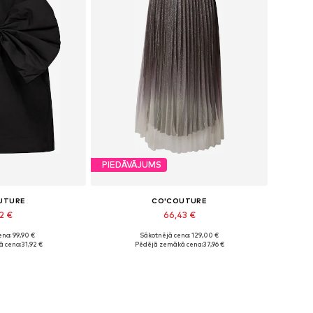
PIEDĀVĀJUMS
UTURE
CO'COUTURE
2 €
66,43 €
na: 99,90 €
Sākotnējā cena: 129,00 €
izmēri: XS
Pieejamie izmēri: 38
 cena:
31,92 €
Pēdējā zemākā cena:
37,96 €
t grozam
Pievienot grozam