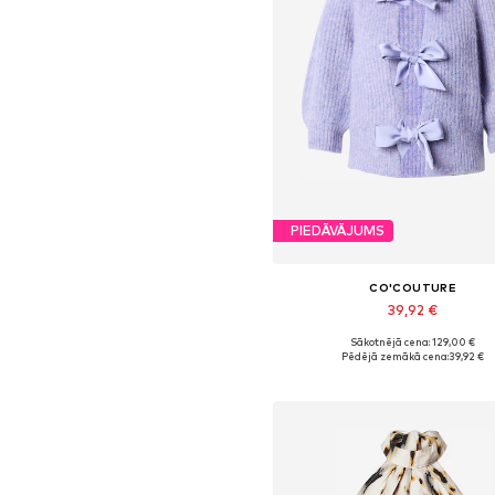
PIEDĀVĀJUMS
CO'COUTURE
39,92 €
Sākotnējā cena: 129,00 €
Pieejamie izmēri: S
Pēdējā zemākā cena:
39,92 €
Pievienot grozam