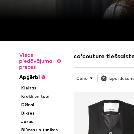
Visas
co'couture tiešsaiste
piedāvājuma
preces
Apģērbi
Cena
Izpārdošan
Kleitas
Krekli un topi
Džinsi
Bikses
Jakas
Blūzes un tunikas