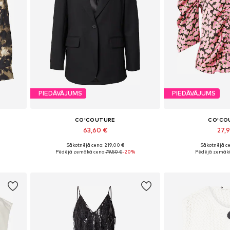
PIEDĀVĀJUMS
PIEDĀVĀJUMS
CO'COUTURE
CO'CO
63,60 €
27,
Sākotnējā cena: 219,00 €
Sākotnējā ce
Pieejamie izmēri: 34, 36
Pieejamie iz
Pēdējā zemākā cena:
79,50 €
-20%
Pēdējā zemākā
Pievienot grozam
Pievieno