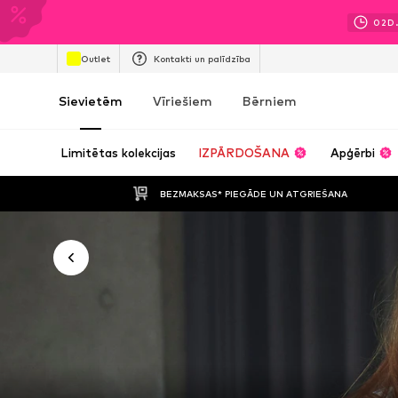
02
D
Outlet
Kontakti un palīdzība
Sievietēm
Vīriešiem
Bērniem
Limitētas kolekcijas
IZPĀRDOŠANA
Apģērbi
BEZMAKSAS* PIEGĀDE UN ATGRIEŠANA