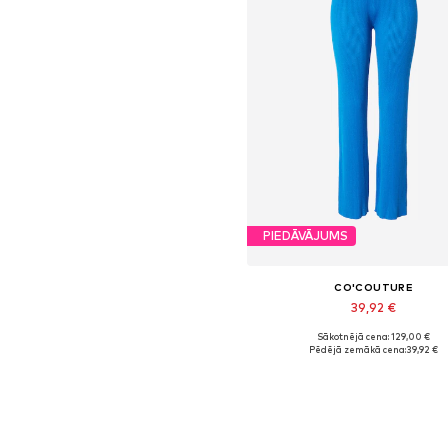
PIEDĀVĀJUMS
CO'COUTURE
39,92 €
Sākotnējā cena: 129,00 €
Pieejamie izmēri: 36
Pēdējā zemākā cena:
39,92 €
Pievienot grozam