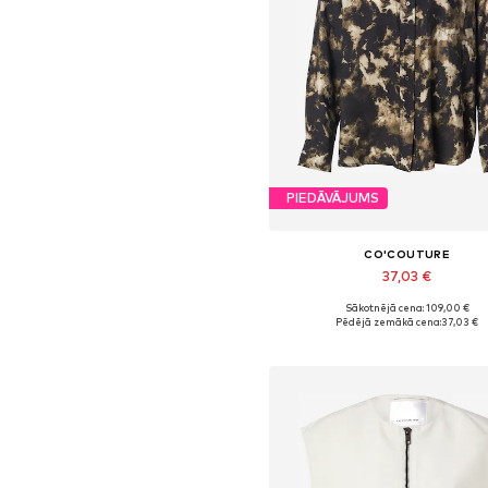
PIEDĀVĀJUMS
CO'COUTURE
37,03 €
Sākotnējā cena: 109,00 €
Pieejamie izmēri: XS, S, M
Pēdējā zemākā cena:
37,03 €
Pievienot grozam