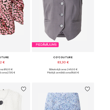
PIEDĀVĀJUMS
UTURE
CO'COUTURE
92 €
83,30 €
na: 89,00 €
Sākotnējā cena: 249,00 €
mēri: XS, S
Pieejamie izmēri: 34
 cena:
27,92 €
Pēdējā zemākā cena:
59,60 €
t grozam
Pievienot grozam