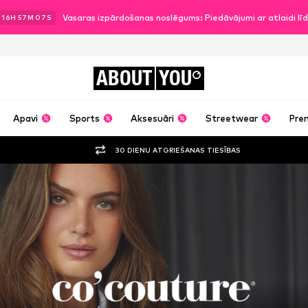
Vasaras izpārdošanas noslēgums: Piedāvājumi ar atlaidi l
.
16
H
57
M
06
S
ABOUT
YOU
Apavi
Sports
Aksesuāri
Streetwear
Pre
30 DIENU ATGRIEŠANAS TIESĪBAS