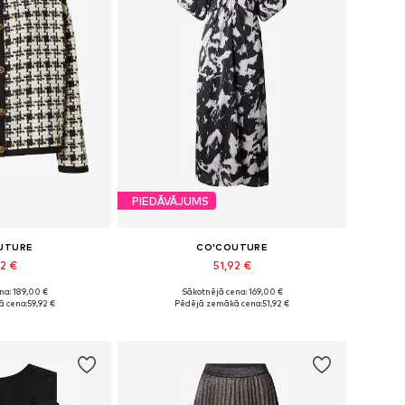
PIEDĀVĀJUMS
UTURE
CO'COUTURE
92 €
51,92 €
na: 189,00 €
Sākotnējā cena: 169,00 €
izmēri: S
Pieejamie izmēri: 36
 cena:
59,92 €
Pēdējā zemākā cena:
51,92 €
t grozam
Pievienot grozam