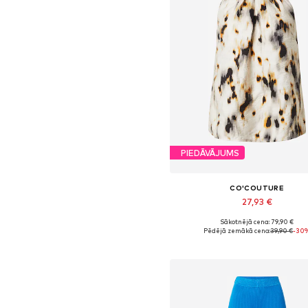
PIEDĀVĀJUMS
CO'COUTURE
27,93 €
Sākotnējā cena: 79,90 €
Pieejamie izmēri: L
Pēdējā zemākā cena:
39,90 €
-30
Pievienot grozam