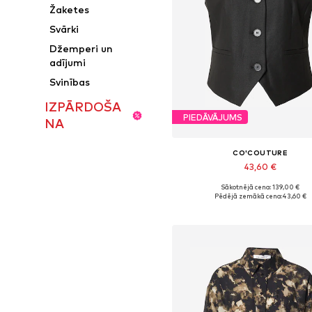
Žaketes
Svārki
Džemperi un
adījumi
Svinības
IZPĀRDOŠA
PIEDĀVĀJUMS
NA
CO'COUTURE
43,60 €
Sākotnējā cena: 139,00 €
Pieejamie izmēri: 36, 38, 40
Pēdējā zemākā cena:
43,60 €
Pievienot grozam