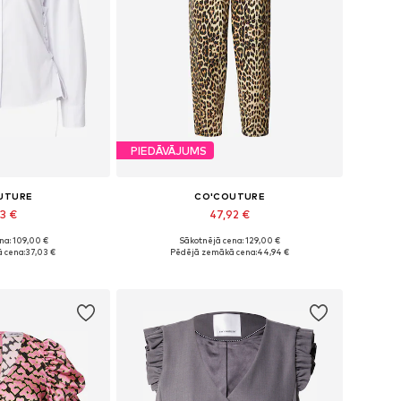
PIEDĀVĀJUMS
UTURE
CO'COUTURE
03 €
47,92 €
na: 109,00 €
Sākotnējā cena: 129,00 €
i: XS, M, L, XL
Pieejams daudzos izmēros
 cena:
37,03 €
Pēdējā zemākā cena:
44,94 €
t grozam
Pievienot grozam