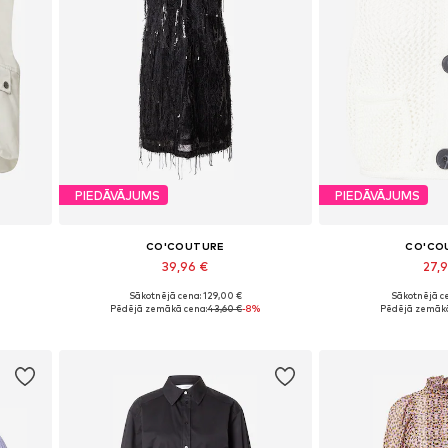
PIEDĀVĀJUMS
PIEDĀVĀJUMS
CO'COUTURE
CO'CO
39,96 €
27,
Sākotnējā cena: 129,00 €
Sākotnējā ce
Pieejamie izmēri: 34
Pieejamie 
Pēdējā zemākā cena:
43,60 €
-8%
Pēdējā zemākā
Pievienot grozam
Pievieno