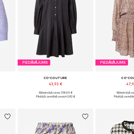
PIEDĀVĀJUMS
PIEDĀVĀJUMS
CO'COUTURE
CO'CO
43,92 €
47,
Sākotnējā cena: 139,00 €
Sākotnējā ce
Pieejamie izmēri: 38
Pieejamie 
Pēdējā zemākā cena:
43,92 €
Pēdējā zemākā
Pievienot grozam
Pievieno