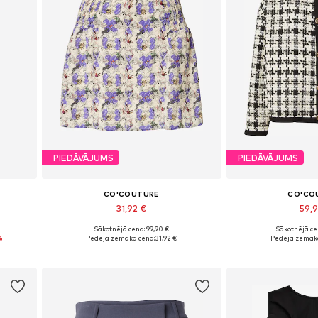
PIEDĀVĀJUMS
PIEDĀVĀJUMS
CO'COUTURE
CO'CO
31,92 €
59,
Sākotnējā cena: 99,90 €
Sākotnējā ce
Pieejamie izmēri: 34
Pieejamie 
%
Pēdējā zemākā cena:
31,92 €
Pēdējā zemākā
Pievienot grozam
Pievieno