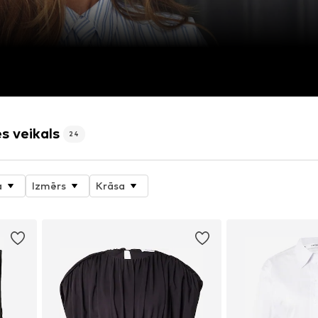
s veikals
24
a
Izmērs
Krāsa