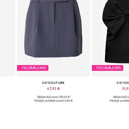
PIEDĀVĀJUMS
PIEDĀVĀJUMS
CO'COUTURE
CO'CO
47,92 €
31,9
Sākotnējā cena: 129,00 €
Sākotnējā ce
Pieejamie izmēri: 42
Pieejamie 
Pēdējā zemākā cena:
44,94 €
Pēdējā zemākā
Pievienot grozam
Pievieno