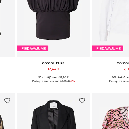
PIEDĀVĀJUMS
PIEDĀVĀJUMS
CO'COUTURE
CO'CO
32,44 €
37,
Sākotnējā cena: 99,90 €
Sākotnējā ce
Pieejamie izmēri: XS, S, M, L, XL
Pieejamie izmēr
Pēdējā zemākā cena:
34,93 €
-7%
Pēdējā zemākā
Pievienot grozam
Pievieno