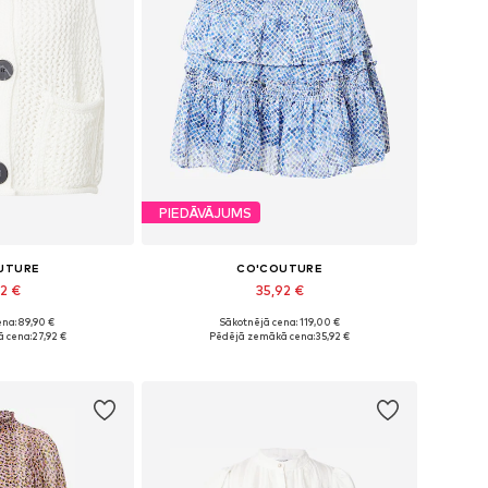
PIEDĀVĀJUMS
UTURE
CO'COUTURE
92 €
35,92 €
na: 89,90 €
Sākotnējā cena: 119,00 €
izmēri: S
Pieejamie izmēri: 38
 cena:
27,92 €
Pēdējā zemākā cena:
35,92 €
t grozam
Pievienot grozam