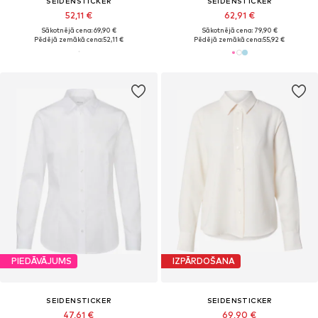
SEIDENSTICKER
SEIDENSTICKER
52,11 €
62,91 €
Sākotnējā cena: 69,90 €
Sākotnējā cena: 79,90 €
Pēdējā zemākā cena:
52,11 €
Pēdējā zemākā cena:
55,92 €
PIEDĀVĀJUMS
IZPĀRDOŠANA
SEIDENSTICKER
SEIDENSTICKER
47,61 €
69,90 €