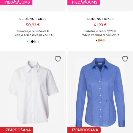
PIEDĀVĀJUMS
PIEDĀVĀJUMS
SEIDENSTICKER
SEIDENSTICKER
50,92 €
41,93 €
Sākotnējā cena: 59,90 €
Sākotnējā cena: 79,90 €
Pēdējā zemākā cena:
42,32 €
Pēdējā zemākā cena:
35,94 €
+
1
IZPĀRDOŠANA
IZPĀRDOŠANA