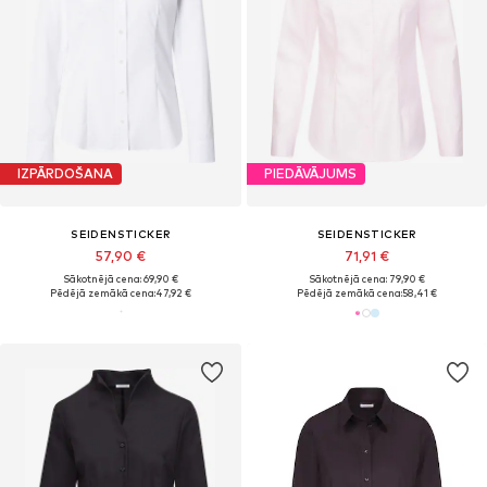
IZPĀRDOŠANA
PIEDĀVĀJUMS
SEIDENSTICKER
SEIDENSTICKER
57,90 €
71,91 €
Sākotnējā cena: 69,90 €
Sākotnējā cena: 79,90 €
Pēdējā zemākā cena:
47,92 €
Pēdējā zemākā cena:
58,41 €