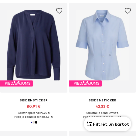
PIEDĀVĀJUMS
PIEDĀVĀJUMS
SEIDENSTICKER
SEIDENSTICKER
80,91 €
42,32 €
Sākotnējā cena: 99,90 €
Sākotnējā cena: 59,90 €
Pēdējā zemākā cena:
62,91 €
Pēdējā zemākā cena:
21,16 €
Filtrēt un kārtot