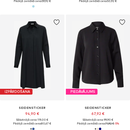
Pēdējā zemākā cena:
59,92 €
Pēdējā zemākā cena:
50,92 €
IZPĀRDOŠANA
PIEDĀVĀJUMS
SEIDENSTICKER
SEIDENSTICKER
94,90 €
67,92 €
Sākotnējā cena: 119,00 €
Sākotnējā cena: 99,90 €
Pēdējā zemākā cena:
80,67 €
Pēdējā zemākā cena:
71,92 €
-5%