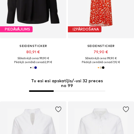
PIEDĀVĀJUMS
IZPĀRDOŠANA
SEIDENSTICKER
SEIDENSTICKER
80,91 €
79,90 €
Sākotnējā cena: 99,90 €
Sākotnējā cena: 99,90 €
Pēdējā zemākā cena:
62,91 €
Pēdējā zemākā cena:
67,92 €
Tu esi esi apskatījis/-usi 32 preces
no 99