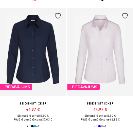
PIEDĀVĀJUMS
PIEDĀVĀJUMS
SEIDENSTICKER
SEIDENSTICKER
44,97 €
44,97 €
Sākotnējā cena: 59,90 €
Sākotnējā cena: 59,90 €
Pēdējā zemākā cena:
37,03 €
Pēdējā zemākā cena:
42,32 €
+
1
+
3