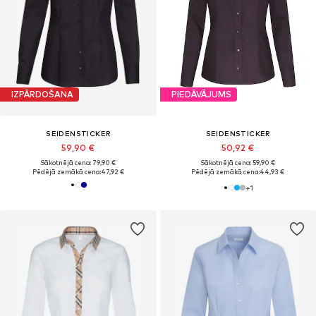
IZPĀRDOŠANA
PIEDĀVĀJUMS
SEIDENSTICKER
SEIDENSTICKER
59,90 €
50,92 €
Sākotnējā cena: 79,90 €
Sākotnējā cena: 59,90 €
Pēdējā zemākā cena:
47,92 €
Pēdējā zemākā cena:
44,93 €
+
1