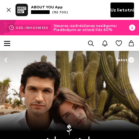
ABOUT YOU App
Uz lietotni
(152 700)
Vasaras izpārdošanas noslēgums:
03
D.
18
H
00
M
51
S
Piedāvājumi ar atlaidi līdz 60%
Sekot