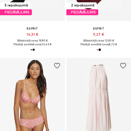
5 iepakojumā
2 iepakojumā
PIEDĀVĀJUMS
PIEDĀVĀJUMS
ESPRIT
ESPRIT
14,31 €
9,27 €
Sākotnējā cena: 19,90 €
Sākotnējā cena: 12,90 €
Pēdējā zemākā cena:
13,43 €
Pēdējā zemākā cena:
8,72 €