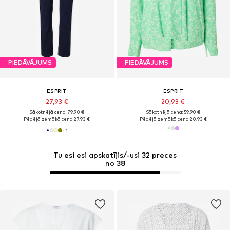
PIEDĀVĀJUMS
PIEDĀVĀJUMS
ESPRIT
ESPRIT
27,93 €
20,93 €
Sākotnējā cena: 79,90 €
Sākotnējā cena: 59,90 €
Pēdējā zemākā cena:
27,93 €
Pēdējā zemākā cena:
20,93 €
+
1
Tu esi esi apskatījis/-usi 32 preces
no 38