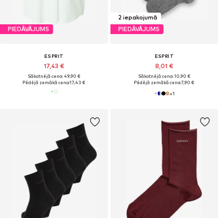
2 iepakojumā
PIEDĀVĀJUMS
PIEDĀVĀJUMS
ESPRIT
ESPRIT
17,43 €
8,01 €
Sākotnējā cena: 49,90 €
Sākotnējā cena: 10,90 €
Pēdējā zemākā cena:
17,43 €
Pēdējā zemākā cena:
7,90 €
+
1