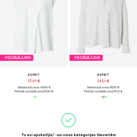
PIEDĀVĀJUMS
PIEDĀVĀJUMS
ESPRIT
ESPRIT
17,91 €
21,51 €
Sākotnējā cena: 49,90 €
Sākotnējā cena: 59,90 €
Pēdējā zemākā cena:
15,92 €
Pēdējā zemākā cena:
19,12 €
Tu esi apskatījis/ -usi visas kategorijas Sievietēm