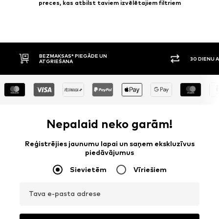
preces, kas atbilst taviem izvēlētajiem filtriem
30 DIENU ATGRIEŠANAS TIESĪBAS
APMAKSA P
Nepalaid neko garām!
Reģistrējies jaunumu lapai un saņem ekskluzīvus
piedāvājumus
Sievietēm
Vīriešiem
Tava e-pasta adrese