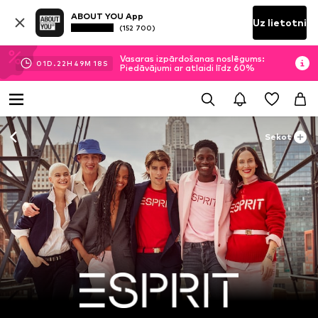
ABOUT YOU App
Uz lietotni
(152 700)
Vasaras izpārdošanas noslēgums:
01
D.
22
H
49
M
16
S
Piedāvājumi ar atlaidi līdz 60%
Sekot