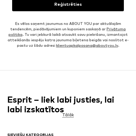
Reģistrēties
Es vēlos saņemt jaunumus no ABOUT YOU par aktuālajām
tendencēm, piedāvājumiem un kuponiem saskaņā ar
Privātuma
politika
. Tu vari jebkurā laikā atsaukt savu piekrišanu, izmantojot
atteikšanās iespēju katra jaunuma biļetena beigās vai nosūtot e-
pastu uz šādu adresi
klientuapkalposana@aboutyou.lv
.
Esprit – liek labi justies, lai
labi izskatītos
Tālāk
Modes zīmols
ESPRIT
, ko 1968. gadā dibināja Sūzija un Dougs
Tompkins, sevī iemieso relaksēto un saulaino Kalifornijas cilvēku
attieksmi pret dzīvi. Iedvesmojoties no revolucionārā sešdesmito
SIEVIEŠU KATEGORIJAS