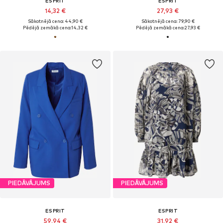
ESPRIT
ESPRIT
14,32 €
27,93 €
Sākotnējā cena: 44,90 €
Sākotnējā cena: 79,90 €
Pēdējā zemākā cena:
14,32 €
Pēdējā zemākā cena:
27,93 €
PIEDĀVĀJUMS
PIEDĀVĀJUMS
ESPRIT
ESPRIT
59,94 €
31,92 €