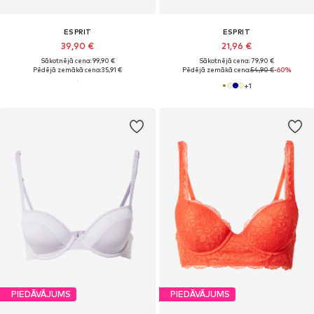
ESPRIT
ESPRIT
39,90 €
21,96 €
Sākotnējā cena: 99,90 €
Sākotnējā cena: 79,90 €
Pēdējā zemākā cena:
35,91 €
Pēdējā zemākā cena:
54,90 €
-60%
+
1
PIEDĀVĀJUMS
PIEDĀVĀJUMS