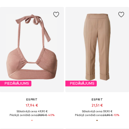
PIEDĀVĀJUMS
PIEDĀVĀJUMS
ESPRIT
ESPRIT
17,94 €
21,51 €
Sākotnējā cena: 49,90 €
Sākotnējā cena: 59,90 €
Pēdējā zemākā cena:
29,90 €
-40%
Pēdējā zemākā cena:
23,90 €
-10%