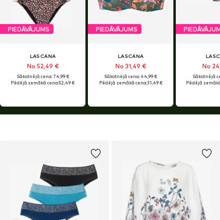
PIEDĀVĀJUMS
PIEDĀVĀJUMS
PIEDĀVĀJU
LASCANA
LASCANA
LAS
No 52,49 €
No 31,49 €
No 24
Sākotnējā cena: 74,99 €
Sākotnējā cena: 44,99 €
Sākotnējā ce
Pēdējā zemākā cena:
52,49 €
Pēdējā zemākā cena:
31,49 €
Pēdējā zemākā