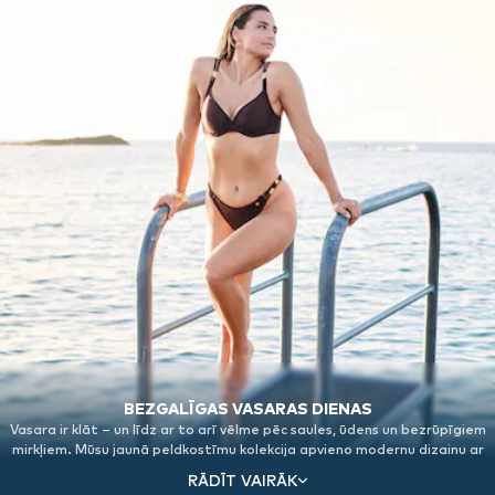
BEZGALĪGAS VASARAS DIENAS
Vasara ir klāt – un līdz ar to arī vēlme pēc saules, ūdens un bezrūpīgiem
mirkļiem. Mūsu jaunā peldkostīmu kolekcija apvieno modernu dizainu ar
perfektu piegulumu un maksimālu komfortu. No sievišķīgiem bikini līdz
RĀDĪT VAIRĀK
elegantiem viendaļīgajiem peldkostīmiem: tīras līnijas, vasarīgas