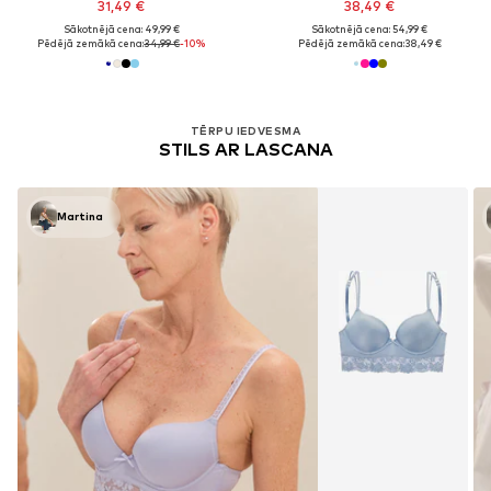
31,49 €
38,49 €
Sākotnējā cena: 49,99 €
Sākotnējā cena: 54,99 €
Pēdējā zemākā cena:
34,99 €
-10%
Pēdējā zemākā cena:
38,49 €
TĒRPU IEDVESMA
STILS AR LASCANA
Martina