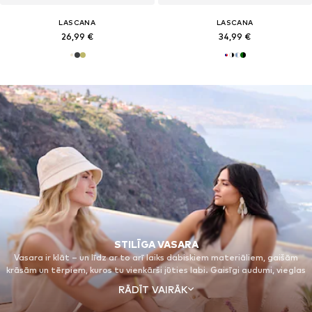
LASCANA
LASCANA
26,99 €
34,99 €
STILĪGA VASARA
Vasara ir klāt – un līdz ar to arī laiks dabiskiem materiāliem, gaišām
krāsām un tērpiem, kuros tu vienkārši jūties labi. Gaisīgi audumi, vieglas
tekstūras un maigi krītoši materiāli nodrošina komfortu pat
RĀDĪT VAIRĀK
viskarstākajās dienās.