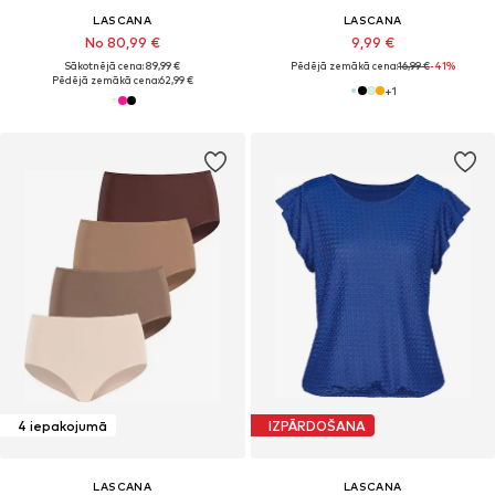
LASCANA
LASCANA
No 80,99 €
9,99 €
Sākotnējā cena: 89,99 €
Pēdējā zemākā cena:
16,99 €
-41%
Pēdējā zemākā cena:
62,99 €
+
1
4 iepakojumā
IZPĀRDOŠANA
LASCANA
LASCANA