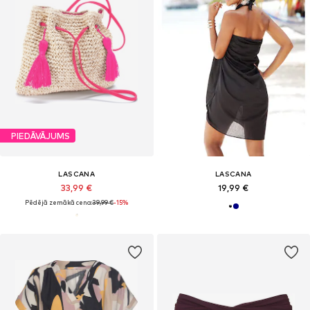
PIEDĀVĀJUMS
LASCANA
LASCANA
33,99 €
19,99 €
Pēdējā zemākā cena:
39,99 €
-15%