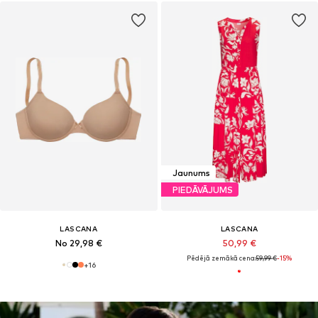
Jaunums
PIEDĀVĀJUMS
LASCANA
LASCANA
No 29,98 €
50,99 €
Pēdējā zemākā cena:
59,99 €
-15%
+
16