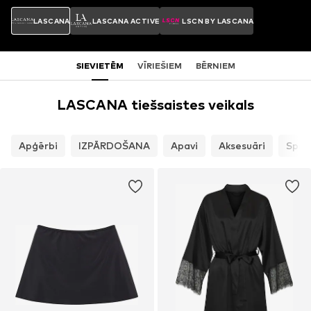
LASCANA
LASCANA ACTIVE
LSCN BY LASCANA
SIEVIETĒM
VĪRIEŠIEM
BĒRNIEM
LASCANA tiešsaistes veikals
Apģērbi
IZPĀRDOŠANA
Apavi
Aksesuāri
Spor