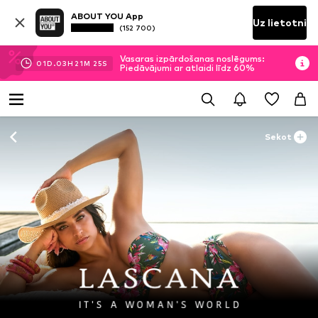
ABOUT YOU App
Uz lietotni
(152 700)
Vasaras izpārdošanas noslēgums:
01
D.
03
H
21
M
23
S
Piedāvājumi ar atlaidi līdz 60%
Sekot