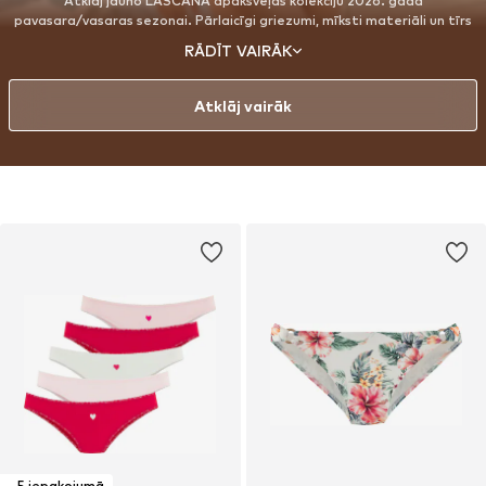
Atklāj jauno LASCANA apakšveļas kolekciju 2026. gada
pavasara/vasaras sezonai. Pārlaicīgi griezumi, mīksti materiāli un tīrs
dizains rada tavus jaunos iecienītākos tērpus katrai dienai. Viegli,
RĀDĪT VAIRĀK
gaisīgi audumi un ērts atbalsts nodrošina dabisku sajūtu, kas pavadīs
tevi no rīta līdz pat vakaram. Smalki toņi, gludas virsmas un trauslas
detaļas padara šo veļu par uzticamu garderobes pamatu. Mirkļiem,
Atklāj vairāk
kuros komforts un jutekliskums dabiski savijas kopā. Mums patīk.
5 iepakojumā