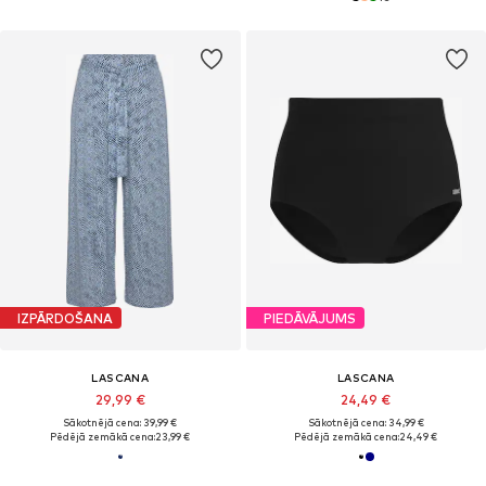
IZPĀRDOŠANA
PIEDĀVĀJUMS
LASCANA
LASCANA
29,99 €
24,49 €
Sākotnējā cena: 39,99 €
Sākotnējā cena: 34,99 €
Pēdējā zemākā cena:
23,99 €
Pēdējā zemākā cena:
24,49 €