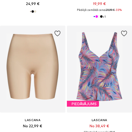
24,99 €
19,99 €
Pēdējā zemākā cena:
29,99 €
-33%
+
1
PIEDĀVĀJUMS
LASCANA
LASCANA
No 22,99 €
No 38,49 €