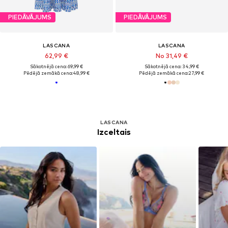
PIEDĀVĀJUMS
PIEDĀVĀJUMS
LASCANA
LASCANA
62,99 €
No 31,49 €
Sākotnējā cena: 69,99 €
Sākotnējā cena: 34,99 €
Pēdējā zemākā cena:
48,99 €
Pēdējā zemākā cena:
27,99 €
LASCANA
Izceltais