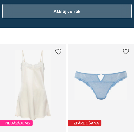
krāsas un mīlestībā radītas detaļas prasmīgi izceļ tavu augumu –
neatkarīgi no tā, vai tu atpūties pie baseina, dodies peldē jūrā vai
Atklāj vairāk
staigā basām kājām pa pludmali. Augstvērtīgi materiāli un pārdomāti
griezumi sniedz tev atbalstu, ērtumu un to patīkamo sajūtu, ka vari
būt pilnībā tu pati. Ienirsti, jūties labi un staro – ar LASCANA
peldkostīmiem.
PIEDĀVĀJUMS
IZPĀRDOŠANA