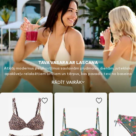
TAVA VASARA AR LASCANA
Atklāj modernus peldkostīmus saulainām pludmales dienām, juteklisku
apakšveļu relaksētiem brīžiem un tērpus, kas pavadīs tevi no baseina
līdz pludmalei. Viļņojoši silueti, vasarīgas krāsas un burvīgas detaļas
RĀDĪT VAIRĀK
apvieno komfortu ar sievišķīgu eleganci. Jūties brīva, pašpārliecināta
un pilnībā tu pati – ar tērpiem, kas ieskauj tavu vasaru un padara katru
mirkli īpašu. Vai esi gatava savai vasarai?