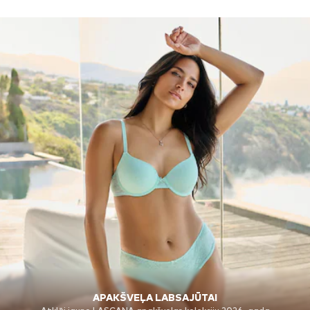
APAKŠVEĻA LABSAJŪTAI