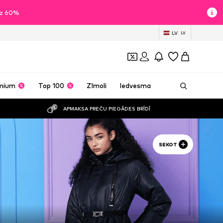
īdz 60%
LV
LV
mium
Top 100
Zīmoli
Iedvesma
APMAKSA PREČU PIEGĀDES BRĪDĪ
SEKOT