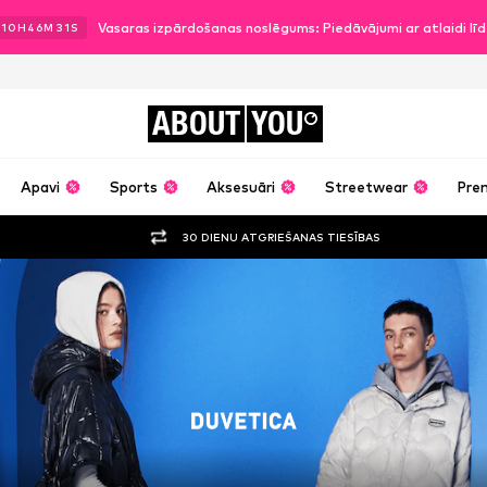
Vasaras izpārdošanas noslēgums: Piedāvājumi ar atlaidi l
10
H
46
M
30
S
ABOUT
YOU
Apavi
Sports
Aksesuāri
Streetwear
Pre
30 DIENU ATGRIEŠANAS TIESĪBAS