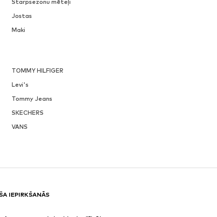
Starpsezonu mēteļi
Jostas
Maki
TOMMY HILFIGER
Levi's
Tommy Jeans
SKECHERS
VANS
ŠA IEPIRKŠANĀS