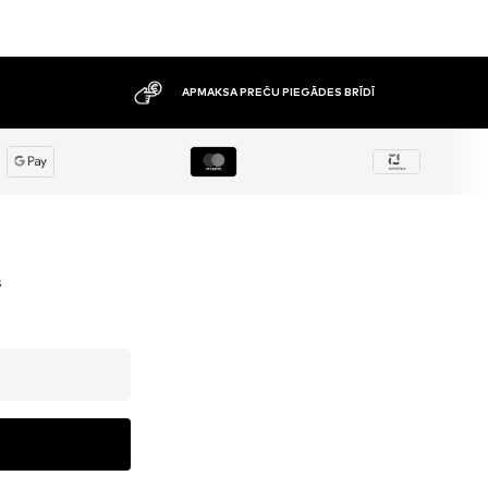
APMAKSA PREČU PIEGĀDES BRĪDĪ
s