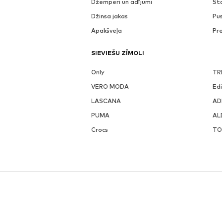
Džemperi un adījumi
St
Džinsa jakas
Pu
Apakšveļa
Pr
SIEVIEŠU ZĪMOLI
Only
TR
VERO MODA
Ed
LASCANA
AD
PUMA
AL
Crocs
TO