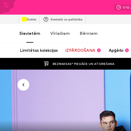
01
D.
Outlet
Kontakti un palīdzība
Sievietēm
Vīriešiem
Bērniem
Limitētas kolekcijas
IZPĀRDOŠANA
Apģērbi
BEZMAKSAS* PIEGĀDE UN ATGRIEŠANA