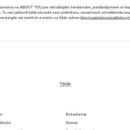
jaunumus no ABOUT YOU par aktuālajām tendencēm, piedāvājumiem un ku
. Tu vari jebkurā laikā atsaukt savu piekrišanu, izmantojot atteikšanās ie
ena beigās vai nosūtot e-pastu uz šādu adresi
klientuapkalposana@abouty
Tālāk
pi
Rotaslietas
kluzīvi
Somas