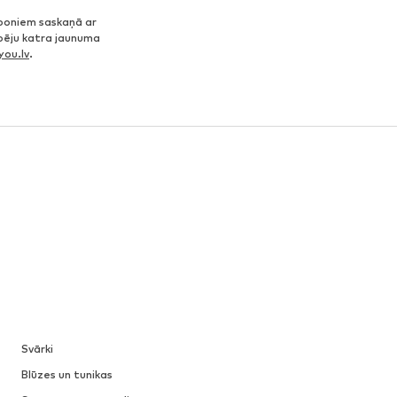
poniem saskaņā ar
spēju katra jaunuma
ou.lv
.
Svārki
Blūzes un tunikas