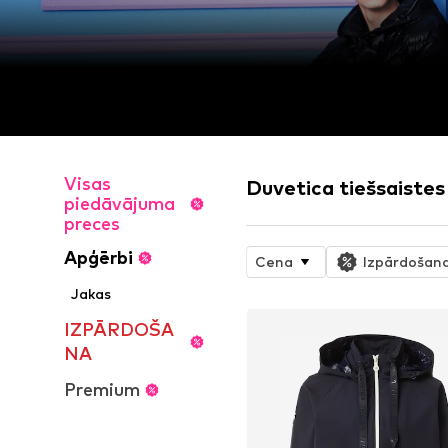
Visas
Duvetica tiešsaistes
piedāvājuma
preces
Apģērbi
Cena
Izpārdošan
Jakas
IZPĀRDOŠA
NA
Premium