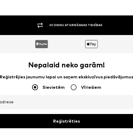
30 DIENU ATGRIEŠANAS TIESĪBAS
Nepalaid neko garām!
Reģistrējies jaunumu lapai un saņem ekskluzīvus piedāvājumu
Sievietēm
Vīriešiem
adrese
Reģistrēties