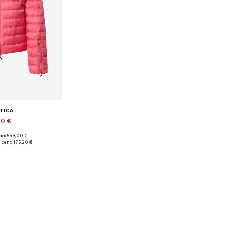
TICA
20 €
na: 549,00 €
izmēri: S
 cena:
175,20 €
t grozam