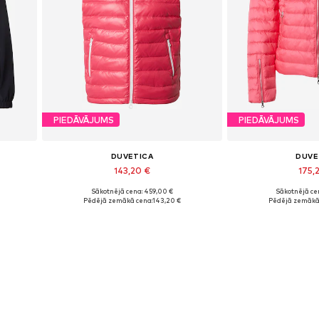
PIEDĀVĀJUMS
PIEDĀVĀJUMS
DUVETICA
DUVE
143,20 €
175,
Sākotnējā cena: 459,00 €
Sākotnējā ce
Pieejamie izmēri: S
Pieejamie 
Pēdējā zemākā cena:
143,20 €
Pēdējā zemākā
Pievienot grozam
Pievieno