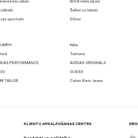
arpsezonu jakas
Brīvā laika apavi
szābaki
Šalles un lakati
eces sportam
Džinsi
IUMPH
Nike
ited
Tamaris
IDAS PERFORMANCE
ADIDAS ORIGINALS
DO
GUESS
M TAILOR
Calvin Klein Jeans
KLIENTU APKALPOŠANAS CENTRS
DRO
Kontakti un palīdzība