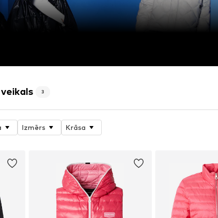
 veikals
3
a
Izmērs
Krāsa