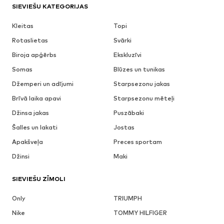
SIEVIEŠU KATEGORIJAS
Kleitas
Topi
Rotaslietas
Svārki
Biroja apģērbs
Ekskluzīvi
Somas
Blūzes un tunikas
Džemperi un adījumi
Starpsezonu jakas
Brīvā laika apavi
Starpsezonu mēteļi
Džinsa jakas
Puszābaki
Šalles un lakati
Jostas
Apakšveļa
Preces sportam
Džinsi
Maki
SIEVIEŠU ZĪMOLI
Only
TRIUMPH
Nike
TOMMY HILFIGER