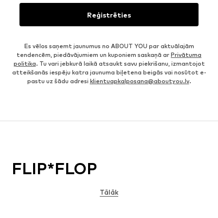
Reģistrēties
Es vēlos saņemt jaunumus no ABOUT YOU par aktuālajām
tendencēm, piedāvājumiem un kuponiem saskaņā ar
Privātuma
politika
. Tu vari jebkurā laikā atsaukt savu piekrišanu, izmantojot
atteikšanās iespēju katra jaunuma biļetena beigās vai nosūtot e-
pastu uz šādu adresi
klientuapkalposana@aboutyou.lv
.
FLIP*FLOP
Tālāk