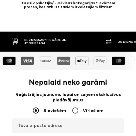
Tu esi apskatījis/ -usi visas kategorijas Sievietēm
preces, kas atbilst taviem izvēlētajiem filtriem
N
30 DIENU ATGRIEŠANAS TIESĪBAS
Nepalaid neko garām!
Reģistrējies jaunumu lapai un saņem ekskluzīvus
piedāvājumus
Sievietēm
Vīriešiem
Tava e-pasta adrese