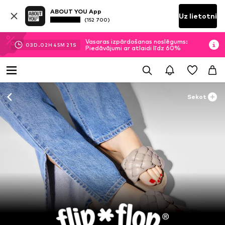
ABOUT YOU App
Uz lietotni
(152 700)
Vasaras izpārdošanas noslēgums:
03
D.
02
H
45
M
21
S
Piedāvājumi ar atlaidi līdz 60%
Sekot