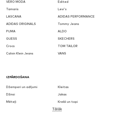
VERO MODA
Edited
Tamaris
Levi's
LASCANA
ADIDAS PERFORMANCE
ADIDAS ORIGINALS
Tommy Jeans
PUMA
ALDO
GUESS
SKECHERS
Crocs
TOM TAILOR
Calvin Klein Jeans
VANS
IZPĀRDOŠANA
Džemperi un adījumi
Kleitas
Džinsi
Jakas
Mēteļi
Krekli un topi
Tālāk
Bikses
Apakšveļa