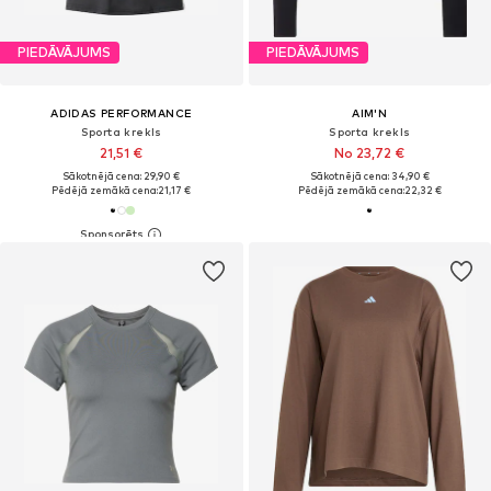
PIEDĀVĀJUMS
PIEDĀVĀJUMS
ADIDAS PERFORMANCE
AIM'N
Sporta krekls
Sporta krekls
21,51 €
No 23,72 €
Sākotnējā cena: 29,90 €
Sākotnējā cena: 34,90 €
Pēdējā zemākā cena:
21,17 €
Pēdējā zemākā cena:
22,32 €