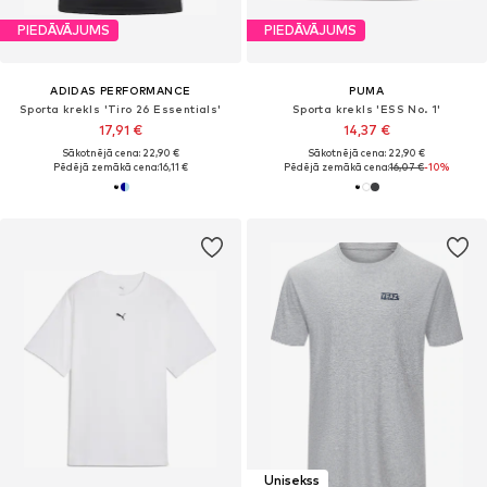
PIEDĀVĀJUMS
PIEDĀVĀJUMS
ADIDAS PERFORMANCE
PUMA
Sporta krekls 'Tiro 26 Essentials'
Sporta krekls 'ESS No. 1'
17,91 €
14,37 €
Sākotnējā cena: 22,90 €
Sākotnējā cena: 22,90 €
Pēdējā zemākā cena:
16,11 €
Pēdējā zemākā cena:
16,07 €
-10%
Unisekss