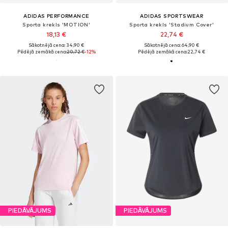
ADIDAS PERFORMANCE
ADIDAS SPORTSWEAR
Sporta krekls 'MOTION'
Sporta krekls 'Stadium Cover'
18,13 €
22,74 €
Sākotnējā cena: 34,90 €
Sākotnējā cena: 64,90 €
Pēdējā zemākā cena:
20,72 €
-12%
Pēdējā zemākā cena:
22,74 €
PIEDĀVĀJUMS
PIEDĀVĀJUMS