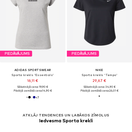
PIEDĀVĀJUMS
PIEDĀVĀJUMS
ADIDAS SPORTSWEAR
NIKE
Sporta krekls 'Essentials'
Sporta krekls 'Tempo'
16,11 €
29,67 €
Sākotnējā cena: 19,90 €
Sākotnējā cena: 34,90 €
Pēdējā zemākā cena:
14,90 €
Pēdējā zemākā cena:
26,01 €
+
7
ATKLĀJ TENDENCES UN LABĀKOS ZĪMOLUS
Iedvesma Sporta krekli