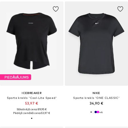
PIEDĀVĀJUMS
ICEBREAKER
NIKE
Sporta krekls 'Cool-Lite Speed'
Sporta krekls 'ONE CLASSIC'
53,97 €
34,90 €
Sākotnējā cena: 89,95 €
+
4
Pēdējā zemākā cena:
53,97 €