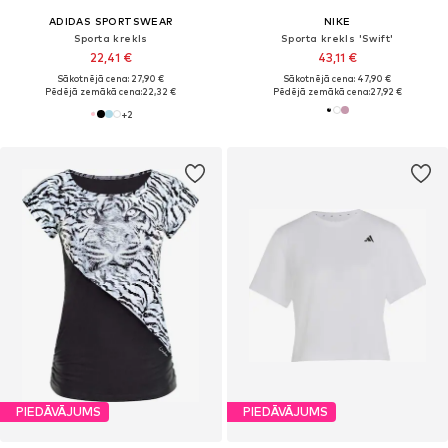
ADIDAS SPORTSWEAR
NIKE
Sporta krekls
Sporta krekls 'Swift'
22,41 €
43,11 €
Sākotnējā cena: 27,90 €
Sākotnējā cena: 47,90 €
Pēdējā zemākā cena:
22,32 €
Pēdējā zemākā cena:
27,92 €
+
2
PIEDĀVĀJUMS
PIEDĀVĀJUMS