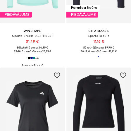
Formīga figūra
PIEDĀVĀJUMS
PIEDĀVĀJUMS
WINSHAPE
CITA MAASS
Sporta krekls 'AET118LS'
Sporta krekls
31,49 €
11,16 €
Sākotnējā cena: 34,99 €
Sākotnējā cena: 39,90 €
Pēdējā zemākā cena:
27,99 €
Pēdējā zemākā cena:
11,16 €
+
4