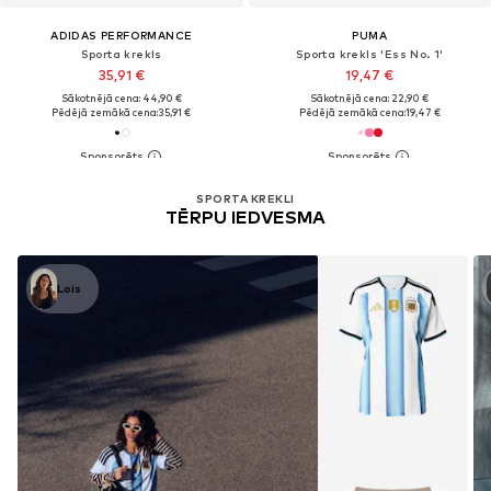
ADIDAS PERFORMANCE
PUMA
Sporta krekls
Sporta krekls 'Ess No. 1'
35,91 €
19,47 €
Sākotnējā cena: 44,90 €
Sākotnējā cena: 22,90 €
Pēdējā zemākā cena:
35,91 €
Pēdējā zemākā cena:
19,47 €
SPORTA KREKLI
TĒRPU IEDVESMA
Lois