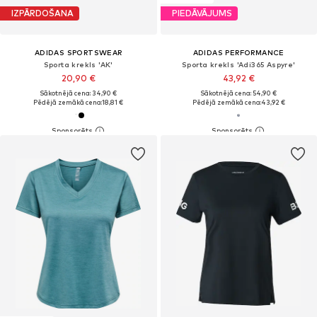
IZPĀRDOŠANA
PIEDĀVĀJUMS
ADIDAS SPORTSWEAR
ADIDAS PERFORMANCE
Sporta krekls 'AK'
Sporta krekls 'Adi365 Aspyre'
20,90 €
43,92 €
Sākotnējā cena: 34,90 €
Sākotnējā cena: 54,90 €
Pēdējā zemākā cena:
18,81 €
Pēdējā zemākā cena:
43,92 €