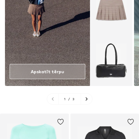
Apskatīt tērpu
1
/
3