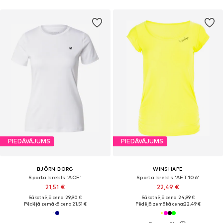
PIEDĀVĀJUMS
PIEDĀVĀJUMS
BJÖRN BORG
WINSHAPE
Sporta krekls 'ACE'
Sporta krekls 'AET106'
21,51 €
22,49 €
Sākotnējā cena: 29,90 €
Sākotnējā cena: 24,99 €
Pēdējā zemākā cena:
21,51 €
Pēdējā zemākā cena:
22,49 €