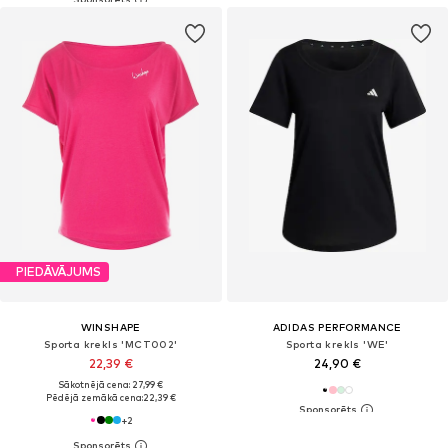
PIEDĀVĀJUMS
WINSHAPE
ADIDAS PERFORMANCE
Sporta krekls 'MCT002'
Sporta krekls 'WE'
22,39 €
24,90 €
Sākotnējā cena: 27,99 €
Pēdējā zemākā cena:
22,39 €
+
2