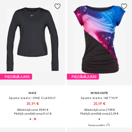
PIEDĀVĀJUMS
PIEDĀVĀJUMS
NIKE
WINSHAPE
Sporta krekls 'ONE CLASSIC'
Sporta krekls 'AET109'
35,91 €
25,19 €
Sākotnējā cena: 39,90 €
Sākotnējā cena: 27,99 €
Pēdējā zemākā cena:
31,41 €
Pēdējā zemākā cena:
22,39 €