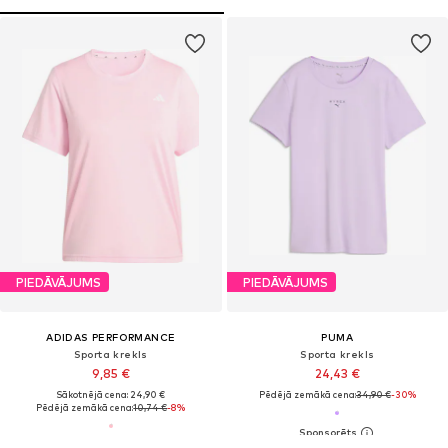
PIEDĀVĀJUMS
PIEDĀVĀJUMS
ADIDAS PERFORMANCE
PUMA
Sporta krekls
Sporta krekls
9,85 €
24,43 €
Sākotnējā cena: 24,90 €
Pēdējā zemākā cena:
34,90 €
-30%
Pēdējā zemākā cena:
10,74 €
-8%