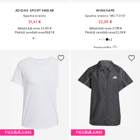
ADIDAS SPORTSWEAR
WINSHAPE
Sporta krekls
Sporta krekls 'MCT013'
31,41 €
22,39 €
Sākotnējā cena: 34,90 €
Sākotnējā cena: 27,99 €
Pēdējā zemākā cena:
18,81 €
Pēdējā zemākā cena:
22,39 €
+
2
PIEDĀVĀJUMS
PIEDĀVĀJUMS