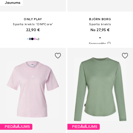
Jaunums
ONLY PLAY
BJÖRN BORG
Sporta krekls 'ONPCore'
Sporta krekls
22,90 €
No 27,95 €
+
3
PIEDĀVĀJUMS
PIEDĀVĀJUMS