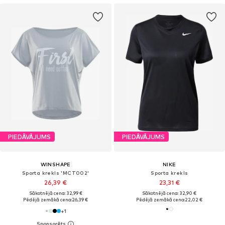
PIEDĀVĀJUMS
PIEDĀVĀJUMS
WINSHAPE
NIKE
Sporta krekls 'MCT002'
Sporta krekls
26,39 €
23,31 €
Sākotnējā cena: 32,99 €
Sākotnējā cena: 32,90 €
Pēdējā zemākā cena:
26,39 €
Pēdējā zemākā cena:
22,02 €
+
1