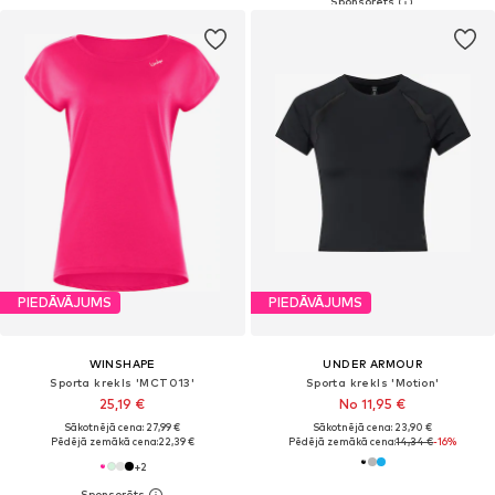
PIEDĀVĀJUMS
PIEDĀVĀJUMS
WINSHAPE
UNDER ARMOUR
Sporta krekls 'MCT013'
Sporta krekls 'Motion'
25,19 €
No 11,95 €
Sākotnējā cena: 27,99 €
Sākotnējā cena: 23,90 €
Pēdējā zemākā cena:
22,39 €
Pēdējā zemākā cena:
14,34 €
-16%
+
2