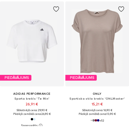
PIEDĀVĀJUMS
PIEDĀVĀJUMS
ADIDAS PERFORMANCE
ONLY
Sporta krekls 'Te Min'
Sportiska stila krekls 'ONLMoster'
26,91 €
15,21 €
Sākotnējā cena: 29,90 €
Sākotnējā cena: 16,90 €
Pēdējā zemākā cena:
26,90 €
Pēdējā zemākā cena:
13,90 €
+
52