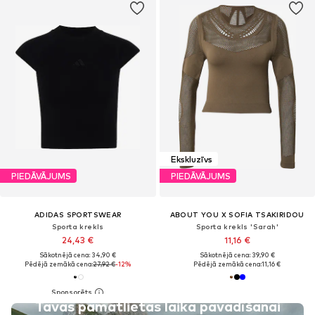
Ekskluzīvs
PIEDĀVĀJUMS
PIEDĀVĀJUMS
ADIDAS SPORTSWEAR
ABOUT YOU X SOFIA TSAKIRIDOU
Sporta krekls
Sporta krekls 'Sarah'
24,43 €
11,16 €
Sākotnējā cena: 34,90 €
Sākotnējā cena: 39,90 €
Pēdējā zemākā cena:
27,92 €
-12%
Pēdējā zemākā cena:
11,16 €
Tavas pamatlietas laika pavadīšanai