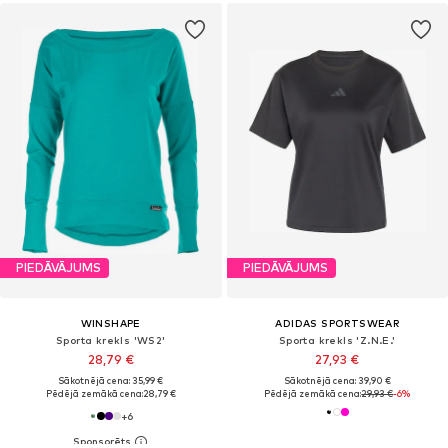
PIEDĀVĀJUMS
PIEDĀVĀJUMS
WINSHAPE
ADIDAS SPORTSWEAR
Sporta krekls 'WS2'
Sporta krekls 'Z.N.E.'
28,79 €
27,93 €
Sākotnējā cena: 35,99 €
Sākotnējā cena: 39,90 €
Pēdējā zemākā cena:
28,79 €
Pēdējā zemākā cena:
29,93 €
-6%
+
6