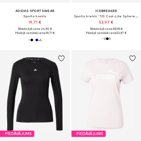
ADIDAS SPORTSWEAR
ICEBREAKER
Sporta krekls
Sporta krekls '125 Cool-Lite Sphere III'
19,71 €
53,97 €
Sākotnējā cena: 24,90 €
Sākotnējā cena: 89,95 €
Pēdējā zemākā cena:
19,71 €
Pēdējā zemākā cena:
53,97 €
+
5
PIEDĀVĀJUMS
PIEDĀVĀJUMS