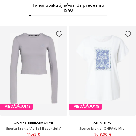
Tu esi apskatījis/-usi 32 preces no
1540
PIEDĀVĀJUMS
PIEDĀVĀJUMS
ADIDAS PERFORMANCE
ONLY PLAY
Sporta krekls 'Adi365 Essentials'
Sporta krekls 'ONPAub-Mie'
14,45 €
No 9,30 €