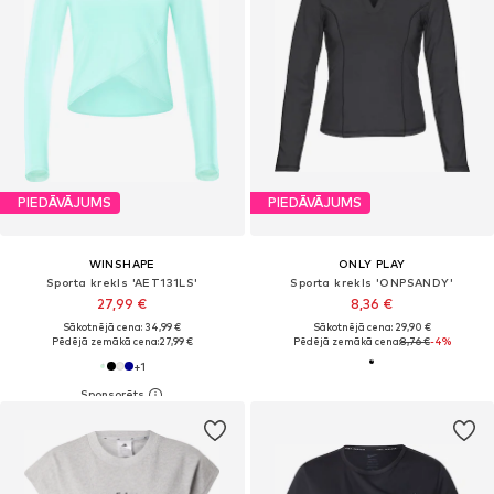
PIEDĀVĀJUMS
PIEDĀVĀJUMS
WINSHAPE
ONLY PLAY
Sporta krekls 'AET131LS'
Sporta krekls 'ONPSANDY'
27,99 €
8,36 €
Sākotnējā cena: 34,99 €
Sākotnējā cena: 29,90 €
Pēdējā zemākā cena:
27,99 €
Pēdējā zemākā cena:
8,76 €
-4%
+
1