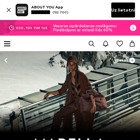
ABOUT YOU App
Uz lietotni
(152 700)
Vasaras izpārdošanas noslēgums:
03
D.
15
H
15
M
15
S
Piedāvājumi ar atlaidi līdz 60%
Sekot