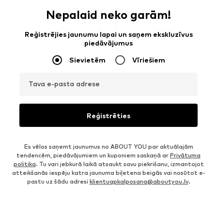
Nepalaid neko garām!
Reģistrējies jaunumu lapai un saņem ekskluzīvus
piedāvājumus
Sievietēm
Vīriešiem
Tava e-pasta adrese
Reģistrēties
Es vēlos saņemt jaunumus no ABOUT YOU par aktuālajām
tendencēm, piedāvājumiem un kuponiem saskaņā ar
Privātuma
politika
. Tu vari jebkurā laikā atsaukt savu piekrišanu, izmantojot
atteikšanās iespēju katra jaunuma biļetena beigās vai nosūtot e-
pastu uz šādu adresi
klientuapkalposana@aboutyou.lv
.