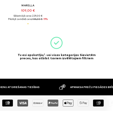
MARELLA
109,00 €
Sākotnējā cena: 229,00 €
Pēdējā zemākā cena:
135,00 €
-19%
Tu esi apskatījis/ -usi visas kategorijas Sievietēm
preces, kas atbilst taviem izvēlētajiem filtriem
ATGRIEŠANAS TIESĪBAS
APMAKSA PREČU PIEGĀDES BRĪDĪ