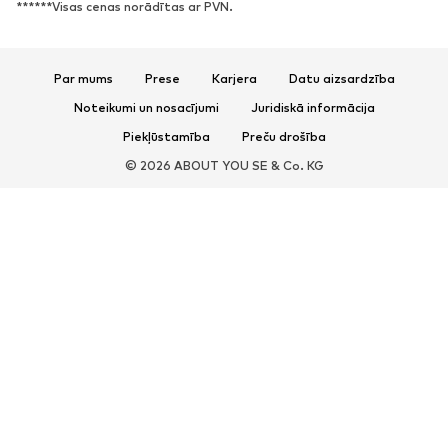
******Visas cenas norādītas ar PVN.
Sandales
Kurpes
Sporta apavi
Laiviņas
Atvērti apavi
Mājas apavi
Par mums
Prese
Karjera
Datu aizsardzība
Ekskluzīvi
Noteikumi un nosacījumi
Juridiskā informācija
Piekļūstamība
Preču drošība
SPORTS
© 2026 ABOUT YOU SE & Co. KG
Sporta apģērbs
Sporta veidi
Sporta apavi
Sporta mugursomas un somas
Sporta aksesuāri
AKSESUĀRI
Jaunumi
Somas un mugursomas
Rotaslietas
Šalles un lakati
Hūtes un cepures
Jostas
Maki
Saulesbrilles
Pulksteņi
Mājas piederumi