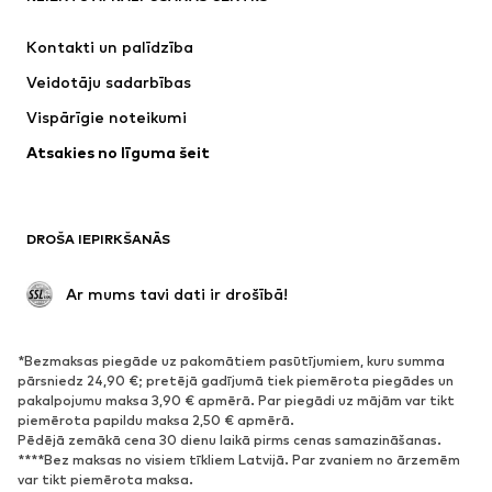
Kleitas
Džinsi
Kontakti un palīdzība
Krekli un topi
Bikses
Veidotāju sadarbības
Jakas
Džemperi un adījumi
Vispārīgie noteikumi
Apakšveļa
Blūzes un tunikas
Atsakies no līguma šeit
Mēteļi
Svārki
Peldkostīmi
Ikdienas džemperi
Žaketes
Kombinezoni un sarafāni
DROŠA IEPIRKŠANĀS
Lieli izmēri
Apģērbs grūtniecēm
Svinības
Ekskluzīvi
 Ar mums tavi dati ir drošībā!
Pārstrāde
*Bezmaksas piegāde uz pakomātiem pasūtījumiem, kuru summa
APAVI
pārsniedz 24,90 €; pretējā gadījumā tiek piemērota piegādes un
pakalpojumu maksa 3,90 € apmērā. Par piegādi uz mājām var tikt
Jaunumi
Šobrīd populāri
piemērota papildu maksa 2,50 € apmērā.
Pēdējā zemākā cena 30 dienu laikā pirms cenas samazināšanas.
Brīvā laika apavi
Puszābaki
****Bez maksas no visiem tīkliem Latvijā. Par zvaniem no ārzemēm
Augstpapēžu apavi
Zābaki
var tikt piemērota maksa.