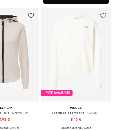
not grozam
PIEDĀVĀJUMS
LY PLAY
PIECES
pa jaka 'ONPPETA'
Sportisks džemperis 'PCFAST'
1,93 €
11,16 €
ā cena: 59,90 €
Sākotnējā cena: 39,90 €
mēri: XS, S, M, L
Pieejamie izmēri: S, M, L, XL