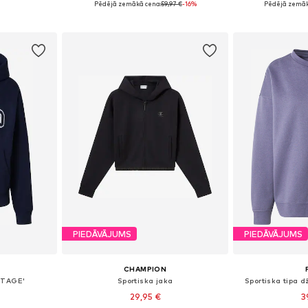
Pēdējā zemākā cena:
59,97 €
-16%
Pēdējā zemāk
ozam
Pievienot grozam
Pievie
PIEDĀVĀJUMS
PIEDĀVĀJUMS
CHAMPION
RITAGE'
Sportiska jaka
Sportiska tipa d
29,95 €
3