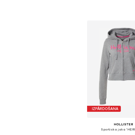
Pieejamie izmēri: XS, 
Pievienot gr
IZPĀRDOŠANA
HOLLISTER
Sportiska jaka 'HE