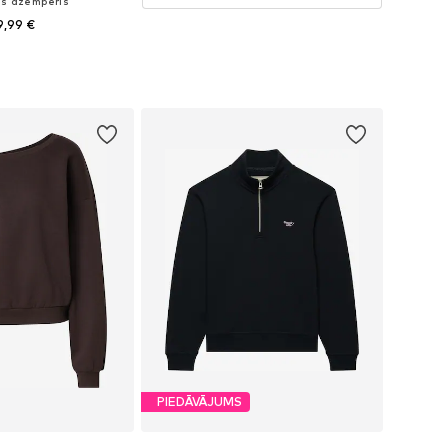
ks džemperis
9,99 €
ri: XS, S, M, L, XL
not grozam
PIEDĀVĀJUMS