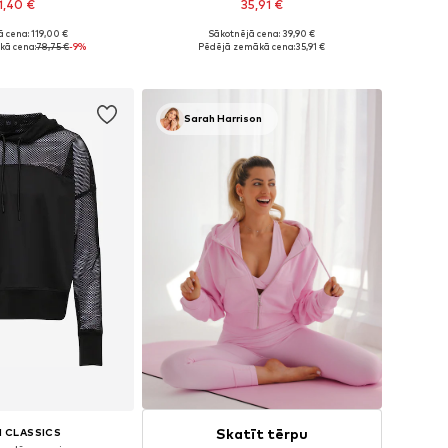
1,40 €
35,91 €
+
4
+
3
 cena: 119,00 €
Sākotnējā cena: 39,90 €
ri: XS, S, M, L, XL
Pieejamie izmēri: XS, S, M, L, XL
kā cena:
78,75 €
-9%
Pēdējā zemākā cena:
35,91 €
not grozam
Pievienot grozam
Sarah Harrison
Skatīt tērpu
 CLASSICS