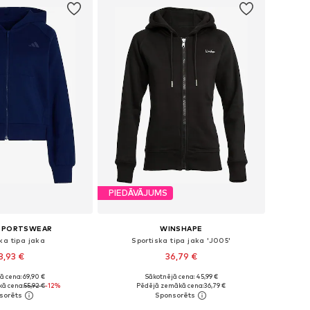
PIEDĀVĀJUMS
 SPORTSWEAR
WINSHAPE
ka tipa jaka
Sportiska tipa jaka 'J005'
8,93 €
36,79 €
ā cena: 69,90 €
Sākotnējā cena: 45,99 €
Pieejamie izmēri: XS Standarta izmērs, S Standarta izmērs, M Standarta izmērs, L Standarta izmērs, XL Standarta izmērs
Pieejamie izmēri: XS, S, M, L, XL, XXL
ā cena:
55,92 €
-12%
Pēdējā zemākā cena:
36,79 €
not grozam
Pievienot grozam