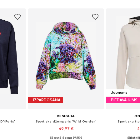
ozam
Pievienot grozam
Pievie
Jaunums
IZPĀRDOŠANA
PIEDĀVĀJUMS
DESIGUAL
ON
JDYParis'
Sportisks džemperis 'Wild Garden'
Sportiska ti
49,97 €
4
Sākotnējā cena: 99,95 €
Sākotnēj
 M, L, XL
Pieejamie izmēri: S, M, L
Pieejamie iz