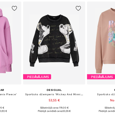
PIEDĀVĀJUMS
PIEDĀVĀJUMS
EAR
DESIGUAL
enix Fleece'
Sportisks džemperis 'Mickey And Minnie Mouse™'
Sportisks d
53,55 €
No 
90 €
Sākotnējā cena: 119,00 €
Sākotnēj
S, M, L
Pieejamie izmēri: S, M, L
Pieejamie iz
3,92 €
Pēdējā zemākā cena:
53,55 €
Pēdējā zemāk