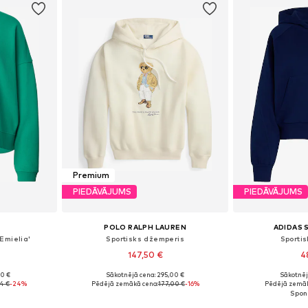
Premium
PIEDĀVĀJUMS
PIEDĀVĀJUMS
POLO RALPH LAUREN
ADIDAS
Emielia'
Sportisks džemperis
Sportis
147,50 €
4
90 €
Sākotnējā cena: 295,00 €
Sākotnēj
 M, L, XL
Pieejamie izmēri: XS, S, M, L, XL
74 €
-24%
Pēdējā zemākā cena:
177,00 €
-16%
Pēdējā zemāk
ozam
Pievienot grozam
Pievie