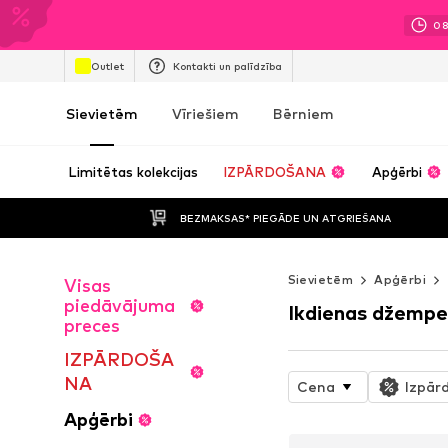
0
Outlet
Kontakti un palīdzība
Sievietēm
Vīriešiem
Bērniem
Limitētas kolekcijas
IZPĀRDOŠANA
Apģērbi
BEZMAKSAS* PIEGĀDE UN ATGRIEŠANA
Sievietēm
Apģērbi
Visas
piedāvājuma
Ikdienas džempe
preces
IZPĀRDOŠA
NA
Cena
Izpār
Apģērbi