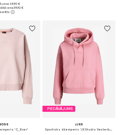
ā cena: 49,90 €
ri: XS, S, M, L, XL
Pieejamie izmēri: XS, S, M, L
ākā cena:
39,92 €
not grozam
Pievienot grozam
PIEDĀVĀJUMS
BOSS
JJXX
žemperis 'C_Ever'
Sportisks džemperis 'JXStudio Vesterbro'