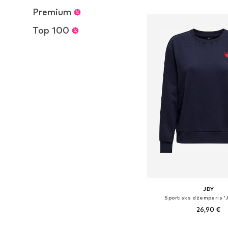
Pievienot gr
Premium
Top 100
JDY
Sportisks džemperis '
26,90 €
+
1
Pieejamie izmēri: XS, S,