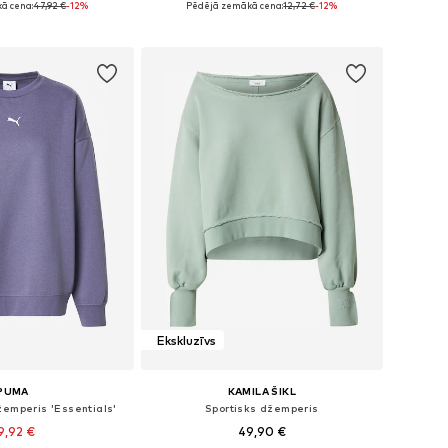
ā cena:
47,92 €
-12%
Pēdējā zemākā cena:
12,72 €
-12%
not grozam
Pievienot grozam
Ekskluzīvs
PUMA
KAMILA ŠIKL
žemperis 'Essentials'
Sportisks džemperis
9,92 €
49,90 €