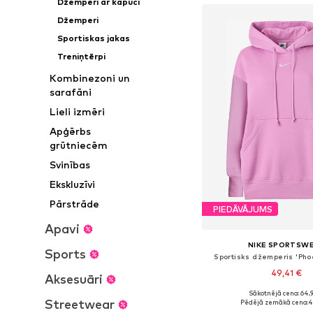
Džemperi ar kapuci
Džemperi
Sportiskas jakas
Treniņtērpi
Kombinezoni un
sarafāni
Lieli izmēri
Apģērbs
grūtniecēm
Svinības
Ekskluzīvi
Pārstrāde
PIEDĀVĀJUMS
Apavi
NIKE SPORTSW
Sports
Sportisks džemperis 'Pho
49,41 €
Aksesuāri
+
2
Sākotnējā cena: 64,
Pieejamie izmēri: XS, 
Streetwear
Pēdējā zemākā cena:
4