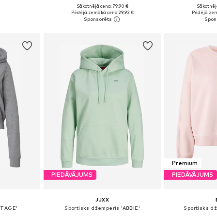
Sākotnējā cena: 79,90 €
Sākotnēj
S, M, L
Pieejamie izmēri: S, M, L, XL
Pieejamie izmē
Pēdējā zemākā cena:
29,93 €
Pēdējā zem
ozam
Pievienot grozam
Pievie
Premium
PIEDĀVĀJUMS
PIEDĀVĀJUMS
JJXX
RITAGE'
Sportisks džemperis 'ABBIE'
Sportisks d