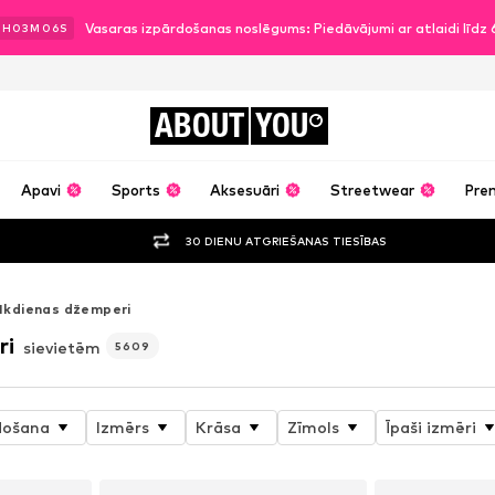
Vasaras izpārdošanas noslēgums: Piedāvājumi ar atlaidi līd
8
H
03
M
04
S
ABOUT
YOU
Apavi
Sports
Aksesuāri
Streetwear
Pre
30 DIENU ATGRIEŠANAS TIESĪBAS
Ikdienas džemperi
ri
sievietēm
5609
došana
Izmērs
Krāsa
Zīmols
Īpaši izmēri