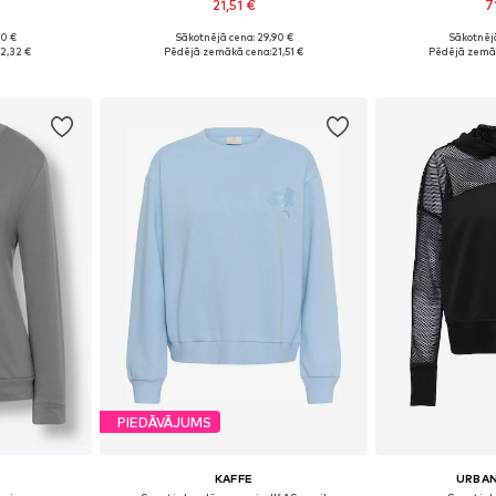
21,51 €
7
+
13
90 €
Sākotnējā cena: 29,90 €
Sākotnējā
S, M, L
Pieejamie izmēri: XS, S, M, L, XL
Pieejamie izmē
2,32 €
Pēdējā zemākā cena:
21,51 €
Pēdējā zemā
ozam
Pievienot grozam
Pievie
PIEDĀVĀJUMS
KAFFE
URBAN