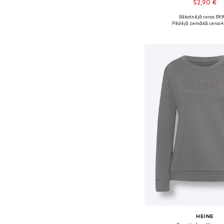
52,90 €
Sākotnējā cena: 59,
Pieejamie izmēri: XS, 
Pēdējā zemākā cena:
4
Pievienot gr
HEINE