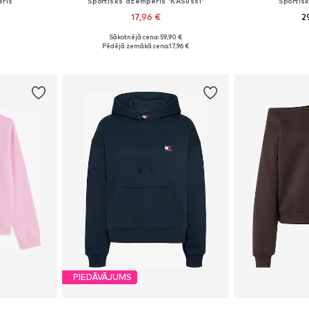
eris
Sportisks džemperis 'KASussi'
Sportis
17,96 €
2
Sākotnējā cena: 59,90 €
XL, XXL, XXXL
Pieejamie izmēri: XS, S, M, L
Pieejamie izmē
Pēdējā zemākā cena:
17,96 €
ozam
Pievienot grozam
Pievie
PIEDĀVĀJUMS