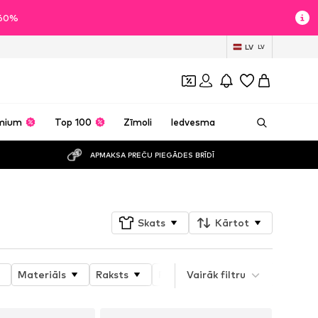
z 60%
LV
LV
mium
Top 100
Zīmoli
Iedvesma
APMAKSA PREČU PIEGĀDES BRĪDĪ
Skats
Kārtot
Materiāls
Raksts
Produkta īpašības
Vairāk filtru
Style