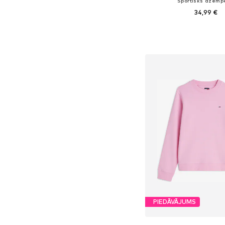
Sportisks džemp
34,99 €
Pieejamie izmēri: S, M, L, 
Pievienot gr
PIEDĀVĀJUMS