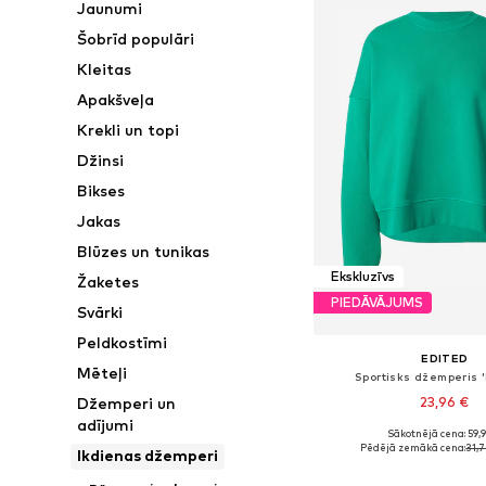
Jaunumi
Šobrīd populāri
Kleitas
Apakšveļa
Krekli un topi
Džinsi
Bikses
Jakas
Blūzes un tunikas
Ekskluzīvs
Žaketes
PIEDĀVĀJUMS
Svārki
Peldkostīmi
EDITED
Mēteļi
Sportisks džemperis '
23,96 €
Džemperi un
adījumi
Sākotnējā cena: 59,
Pieejamie izmēri: XS, S,
Pēdējā zemākā cena:
31,
Ikdienas džemperi
Pievienot gr