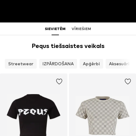
SIEVIETĒM
VĪRIEŠIEM
Pequs tiešsaistes veikals
Streetwear
IZPĀRDOŠANA
Apģērbi
Aksesuāri