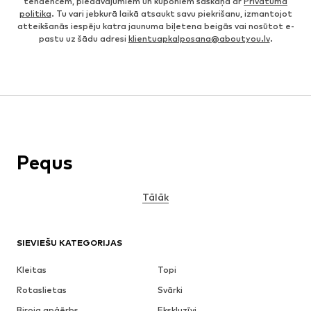
tendencēm, piedāvājumiem un kuponiem saskaņā ar
Privātuma
politika
. Tu vari jebkurā laikā atsaukt savu piekrišanu, izmantojot
atteikšanās iespēju katra jaunuma biļetena beigās vai nosūtot e-
pastu uz šādu adresi
klientuapkalposana@aboutyou.lv
.
Pequs
Tālāk
SIEVIEŠU KATEGORIJAS
Kleitas
Topi
Rotaslietas
Svārki
Biroja apģērbs
Ekskluzīvi