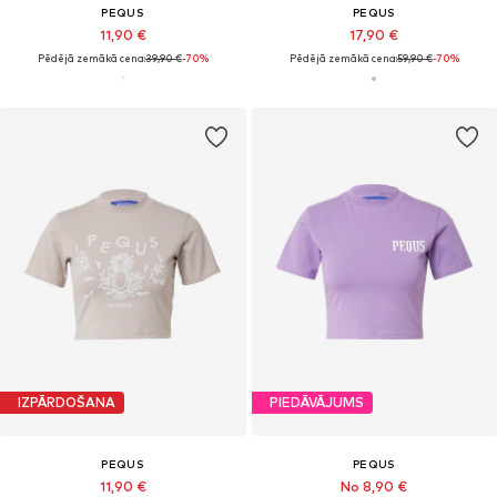
PEQUS
PEQUS
11,90 €
17,90 €
Pēdējā zemākā cena:
39,90 €
-70%
Pēdējā zemākā cena:
59,90 €
-70%
IZPĀRDOŠANA
PIEDĀVĀJUMS
PEQUS
PEQUS
11,90 €
No 8,90 €