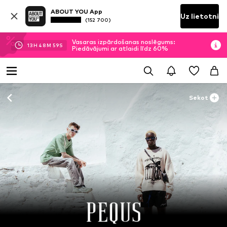
ABOUT YOU App
Uz lietotni
(152 700)
Vasaras izpārdošanas noslēgums:
13
H
48
M
57
S
Piedāvājumi ar atlaidi līdz 60%
Sekot