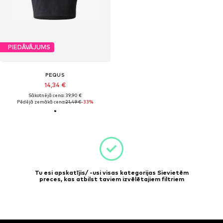
PIEDĀVĀJUMS
PEQUS
14,34 €
Sākotnējā cena: 39,90 €
Pēdējā zemākā cena:
21,49 €
-33%
Tu esi apskatījis/ -usi visas kategorijas Sievietēm
preces, kas atbilst taviem izvēlētajiem filtriem