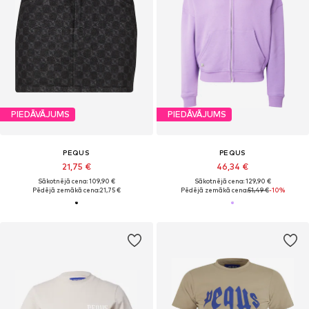
PIEDĀVĀJUMS
PIEDĀVĀJUMS
PEQUS
PEQUS
21,75 €
46,34 €
Sākotnējā cena: 109,90 €
Sākotnējā cena: 129,90 €
Pēdējā zemākā cena:
21,75 €
Pēdējā zemākā cena:
51,49 €
-10%