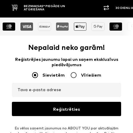
30 DIENU ATGRIEŠANAS TIESĪBAS
APMAKSA P
Nepalaid neko garām!
Reģistrējies jaunumu lapai un saņem ekskluzīvus
piedāvājumus
Sievietēm
Vīriešiem
Tava e-pasta adrese
Reģistrēties
Es vēlos saņemt jaunumus no ABOUT YOU par aktuālajām