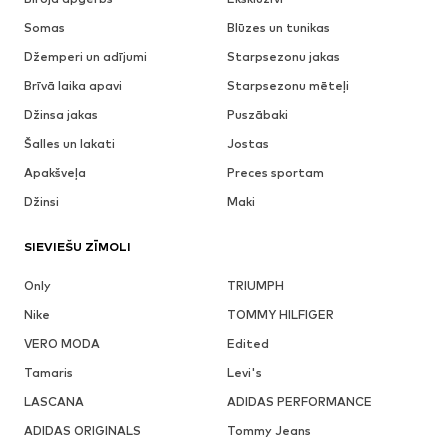
Somas
Blūzes un tunikas
Džemperi un adījumi
Starpsezonu jakas
Brīvā laika apavi
Starpsezonu mēteļi
Džinsa jakas
Puszābaki
Šalles un lakati
Jostas
Apakšveļa
Preces sportam
Džinsi
Maki
SIEVIEŠU ZĪMOLI
Only
TRIUMPH
Nike
TOMMY HILFIGER
VERO MODA
Edited
Tamaris
Levi's
LASCANA
ADIDAS PERFORMANCE
ADIDAS ORIGINALS
Tommy Jeans