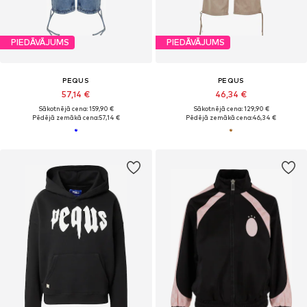
PIEDĀVĀJUMS
PIEDĀVĀJUMS
PEQUS
PEQUS
57,14 €
46,34 €
Sākotnējā cena: 159,90 €
Sākotnējā cena: 129,90 €
Pēdējā zemākā cena:
57,14 €
Pēdējā zemākā cena:
46,34 €