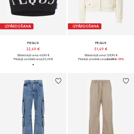
IZPĀRDOŠANA
IZPĀRDOŠANA
PEQUS
PEQUS
22,49 €
51,49 €
Sākotnējā cena: 45,90 €
Sākotnējā cena: 129,90 €
Pēdējā zemākā cena:
20,49 €
Pēdējā zemākā cena:
83,99 €
-38%