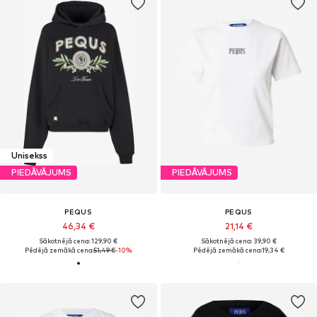
Unisekss
PIEDĀVĀJUMS
PIEDĀVĀJUMS
PEQUS
PEQUS
46,34 €
21,14 €
Sākotnējā cena: 129,90 €
Sākotnējā cena: 39,90 €
Pēdējā zemākā cena:
51,49 €
-10%
Pēdējā zemākā cena:
19,34 €