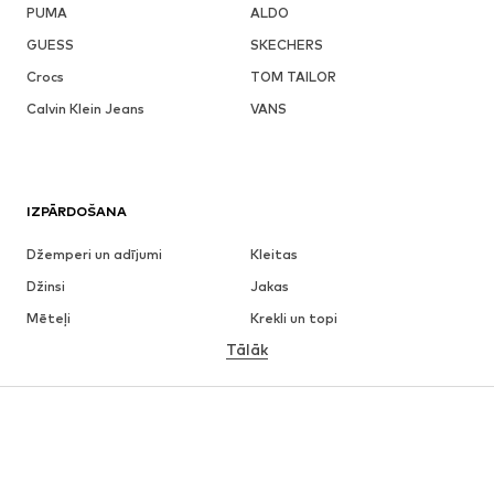
PUMA
ALDO
GUESS
SKECHERS
Crocs
TOM TAILOR
Calvin Klein Jeans
VANS
IZPĀRDOŠANA
Džemperi un adījumi
Kleitas
Džinsi
Jakas
Mēteļi
Krekli un topi
Tālāk
Bikses
Apakšveļa
Svārki
Blūzes un tunikas
Ikdienas džemperi
Žaketes
Peldkostīmi
Kombinezoni un sarafāni
Lieli izmēri
Apģērbs grūtniecēm