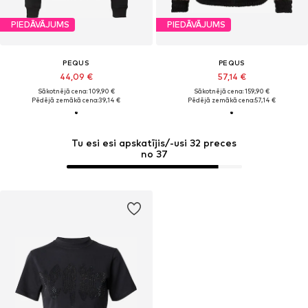
PIEDĀVĀJUMS
PIEDĀVĀJUMS
PEQUS
PEQUS
44,09 €
57,14 €
Sākotnējā cena: 109,90 €
Sākotnējā cena: 159,90 €
Pēdējā zemākā cena:
39,14 €
Pēdējā zemākā cena:
57,14 €
Tu esi esi apskatījis/-usi 32 preces
no 37