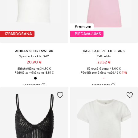
Premium
IZPĀRDOŠANA
PIEDĀVĀJUMS
ADIDAS SPORTSWEAR
KARL LAGERFELD JEANS
Sporta krekls 'AK'
T-Krekls
20,90 €
23,52 €
Sākotnējā cena: 34,90 €
Sākotnējā cena: 49,00 €
Pēdējā zemākā cena:
18,81 €
Pēdējā zemākā cena:
26,46 €
-11%