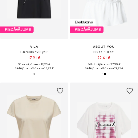
Ekskluzīvs
PIEDĀVĀJUMS
PIEDĀVĀJUMS
VILA
ABOUT YOU
T-Krekls 'VISybil'
Blūze 'Ellen'
17,91 €
22,41 €
Sākotnējā cena: 19,90 €
Sākotnējā cena: 27,90 €
Pēdējā zemākā cena:
15,92 €
Pēdējā zemākā cena:
19,71 €