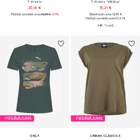
T-Krekls
T-Krekls 'VMAva'
25,16 €
15,21 €
Pēdējā zemākā cena:
35,95 €
-30%
Sākotnējā cena: 16,90 €
Pēdējā zemākā cena:
13,41 €
+
40
PIEDĀVĀJUMS
PIEDĀVĀJUMS
ONLY
URBAN CLASSICS