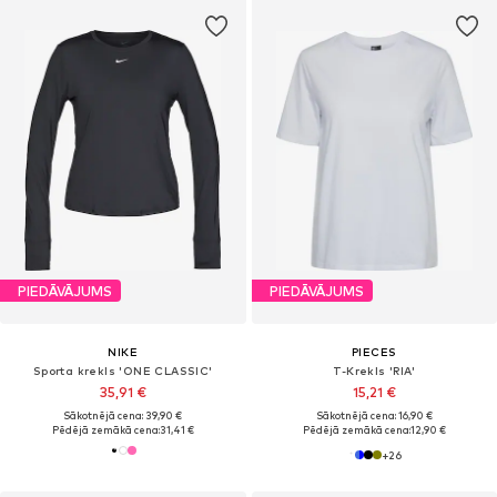
PIEDĀVĀJUMS
PIEDĀVĀJUMS
NIKE
PIECES
Sporta krekls 'ONE CLASSIC'
T-Krekls 'RIA'
35,91 €
15,21 €
Sākotnējā cena: 39,90 €
Sākotnējā cena: 16,90 €
Pēdējā zemākā cena:
31,41 €
Pēdējā zemākā cena:
12,90 €
+
26