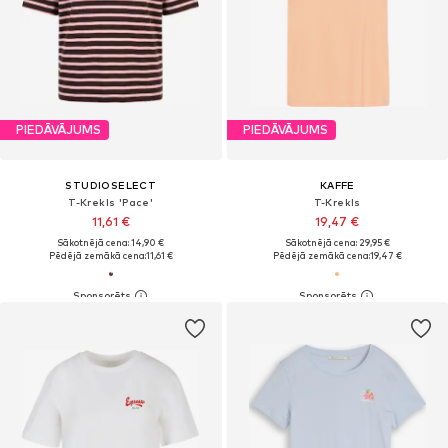
PIEDĀVĀJUMS
PIEDĀVĀJUMS
STUDIOSELECT
KAFFE
T-Krekls 'Pace'
T-Krekls
11,61 €
19,47 €
Sākotnējā cena: 14,90 €
Sākotnējā cena: 29,95 €
Pēdējā zemākā cena:
11,61 €
Pēdējā zemākā cena:
19,47 €