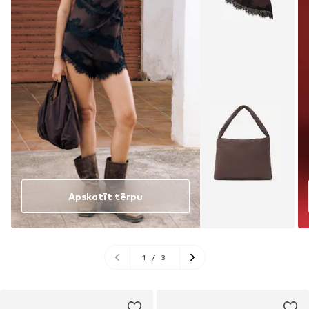
Apskatīt tērpu
1
/
3