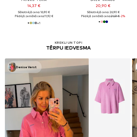
14,37 €
20,90 €
Sākotnējā cena: 16,90 €
Sākotnējā cena: 26,90 €
Pēdējā zemākā cena:
11,92 €
Pēdējā zemākā cena:
21,51 €
-2%
+
1
KREKLI UN TOPI
TĒRPU IEDVESMA
Denise Verst