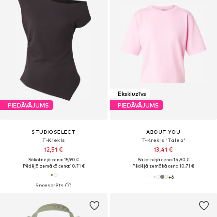
Ekskluzīvs
PIEDĀVĀJUMS
PIEDĀVĀJUMS
STUDIOSELECT
ABOUT YOU
T-Krekls
T-Krekls 'Talea'
12,51 €
13,41 €
Sākotnējā cena: 15,90 €
Sākotnējā cena: 14,90 €
Pēdējā zemākā cena:
10,71 €
Pēdējā zemākā cena:
10,71 €
+
6