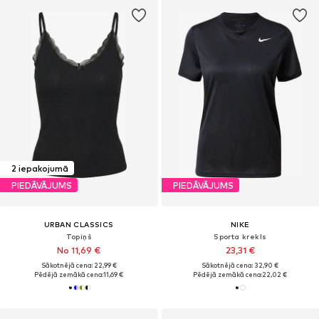
2 iepakojumā
PIEDĀVĀJUMS
PIEDĀVĀJUMS
URBAN CLASSICS
NIKE
Topiņš
Sporta krekls
No 11,69 €
23,31 €
Sākotnējā cena: 22,99 €
Sākotnējā cena: 32,90 €
Pēdējā zemākā cena:
11,69 €
Pēdējā zemākā cena:
22,02 €