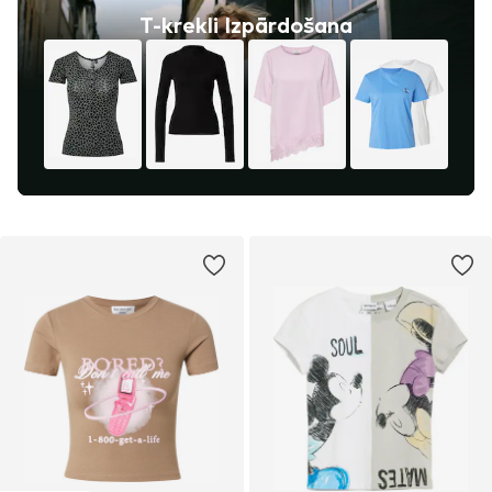
T-krekli Izpārdošana