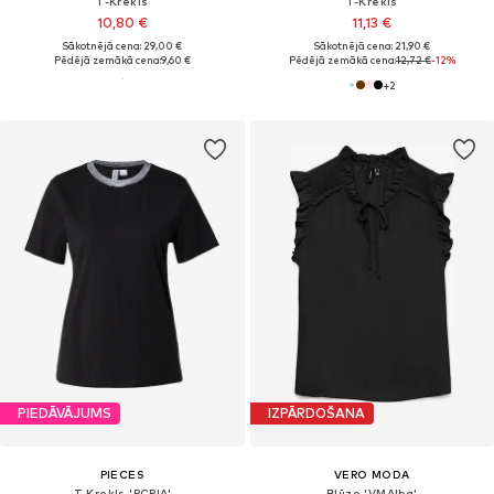
T-Krekls
T-Krekls
10,80 €
11,13 €
Sākotnējā cena: 29,00 €
Sākotnējā cena: 21,90 €
Pēdējā zemākā cena:
9,60 €
Pēdējā zemākā cena:
12,72 €
-12%
+
2
PIEDĀVĀJUMS
IZPĀRDOŠANA
PIECES
VERO MODA
T-Krekls 'PCRIA'
Blūze 'VMAlba'