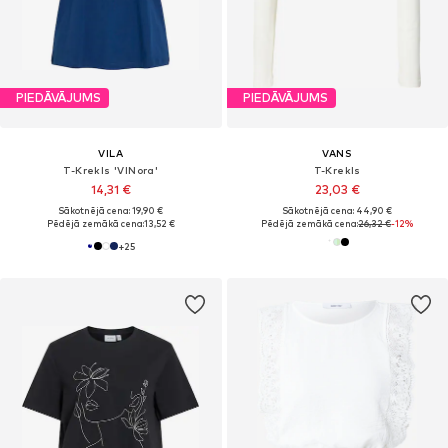
PIEDĀVĀJUMS
PIEDĀVĀJUMS
VILA
VANS
T-Krekls 'VINora'
T-Krekls
14,31 €
23,03 €
Sākotnējā cena: 19,90 €
Sākotnējā cena: 44,90 €
Pēdējā zemākā cena:
13,52 €
Pēdējā zemākā cena:
26,32 €
-12%
+
25