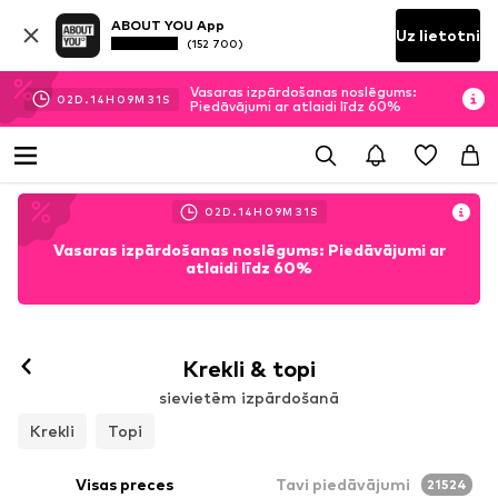
ABOUT YOU App
Uz lietotni
(152 700)
Vasaras izpārdošanas noslēgums:
02
D.
14
H
09
M
28
S
Piedāvājumi ar atlaidi līdz 60%
02
D.
14
H
09
M
28
S
Vasaras izpārdošanas noslēgums: Piedāvājumi ar
atlaidi līdz 60%
Krekli & topi
sievietēm izpārdošanā
Krekli
Topi
Visas preces
Tavi piedāvājumi
21524