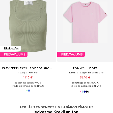
Ekskluzīvs
PIEDĀVĀJUMS
PIEDĀVĀJUMS
KATY PERRY EXCLUSIVE FOR ABOUT YOU
TOMMY HILFIGER
Topiņš 'Heike'
T-Krekls 'Logo Embroidery'
11,16 €
33,16 €
Sākotnējā cena: 39,90 €
Sākotnējā cena: 39,90 €
Pēdējā zemākā cena:
11,16 €
Pēdējā zemākā cena:
31,41 €
+
1
ATKLĀJ TENDENCES UN LABĀKOS ZĪMOLUS
Iedvesma Krekli un topi