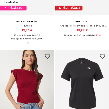
Ekskluzīvs
PIEDĀVĀJUMS
IZPĀRDOŠANA
FIVE STAR GIRL
DESIGUAL
T-Krekls
T-Krekls 'Mickey and Minnie Mouse™ kiss'
10,36 €
29,97 €
Sākotnējā cena: 34,90 €
Pēdējā zemākā cena:
59,95 €
-50%
Pēdējā zemākā cena:
10,36 €