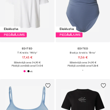
Ekskluzīvs
Ekskluzīvs
PIEDĀVĀJUMS
PIEDĀVĀJUMS
EDITED
EDITED
T-Krekls 'Milly'
Bodijs-krekls 'Bria'
17,45 €
11,56 €
Sākotnējā cena: 34,90 €
Sākotnējā cena: 34,90 €
Pēdējā zemākā cena:
17,45 €
Pēdējā zemākā cena:
11,56 €
+
4