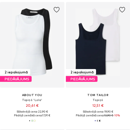
2 iepakojumā
2 iepakojumā
PIEDĀVĀJUMS
PIEDĀVĀJUMS
ABOUT YOU
TOM TAILOR
Topiņš 'Lola'
Topiņš
20,61 €
12,51 €
Sākotnējā cena: 22,90 €
Sākotnējā cena: 19,90 €
Pēdējā zemākā cena:
17,91 €
Pēdējā zemākā cena:
13,90 €
-10%