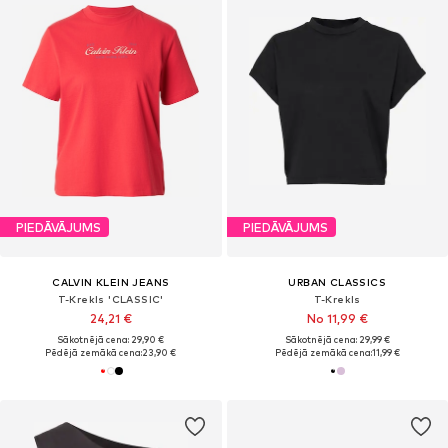
PIEDĀVĀJUMS
PIEDĀVĀJUMS
CALVIN KLEIN JEANS
URBAN CLASSICS
T-Krekls 'CLASSIC'
T-Krekls
24,21 €
No 11,99 €
Sākotnējā cena: 29,90 €
Sākotnējā cena: 29,99 €
Pēdējā zemākā cena:
23,90 €
Pēdējā zemākā cena:
11,99 €