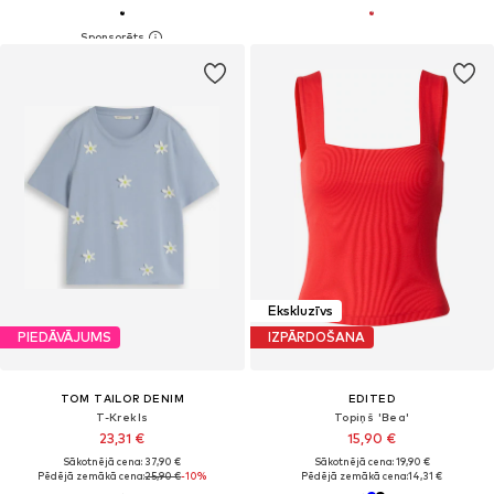
Ekskluzīvs
PIEDĀVĀJUMS
IZPĀRDOŠANA
TOM TAILOR DENIM
EDITED
T-Krekls
Topiņš 'Bea'
23,31 €
15,90 €
Sākotnējā cena: 37,90 €
Sākotnējā cena: 19,90 €
Pēdējā zemākā cena:
25,90 €
-10%
Pēdējā zemākā cena:
14,31 €