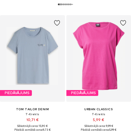
PIEDĀVĀJUMS
PIEDĀVĀJUMS
TOM TAILOR DENIM
URBAN CLASSICS
T-Krekls
T-Krekls
10,71 €
5,99 €
Sākotnējā cena: 15,90 €
Sākotnējā cena: 9,99 €
Pēdējā zemākā cena:
9,73 €
Pēdējā zemākā cena:
5,99 €