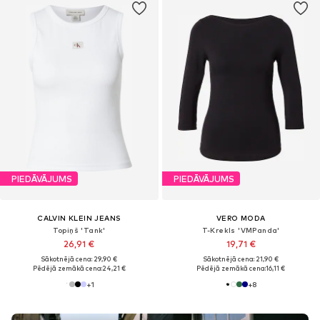
PIEDĀVĀJUMS
PIEDĀVĀJUMS
CALVIN KLEIN JEANS
VERO MODA
Topiņš 'Tank'
T-Krekls 'VMPanda'
26,91 €
19,71 €
Sākotnējā cena: 29,90 €
Sākotnējā cena: 21,90 €
Pēdējā zemākā cena:
24,21 €
Pēdējā zemākā cena:
16,11 €
+
1
+
8