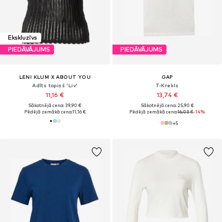
Ekskluzīvs
PIEDĀVĀJUMS
PIEDĀVĀJUMS
LENI KLUM X ABOUT YOU
GAP
Adīts topiņš 'Liv'
T-Krekls
11,16 €
13,74 €
Sākotnējā cena: 39,90 €
Sākotnējā cena: 25,90 €
Pēdējā zemākā cena:
11,16 €
Pēdējā zemākā cena:
16,03 €
-14%
+
5