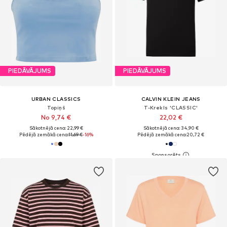
PIEDĀVĀJUMS
PIEDĀVĀJUMS
URBAN CLASSICS
CALVIN KLEIN JEANS
Topiņš
T-Krekls 'CLASSIC'
No 9,74 €
22,02 €
Sākotnējā cena: 22,99 €
Sākotnējā cena: 34,90 €
Pēdējā zemākā cena:
11,69 €
-16%
Pēdējā zemākā cena:
20,72 €