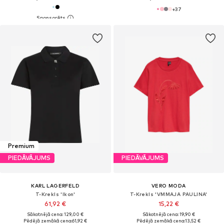
+
37
Premium
PIEDĀVĀJUMS
PIEDĀVĀJUMS
KARL LAGERFELD
VERO MODA
T-Krekls 'Ikon'
T-Krekls 'VMMAJA PAULINA'
61,92 €
15,22 €
Sākotnējā cena: 129,00 €
Sākotnējā cena: 19,90 €
Pēdējā zemākā cena:
61,92 €
Pēdējā zemākā cena:
13,52 €