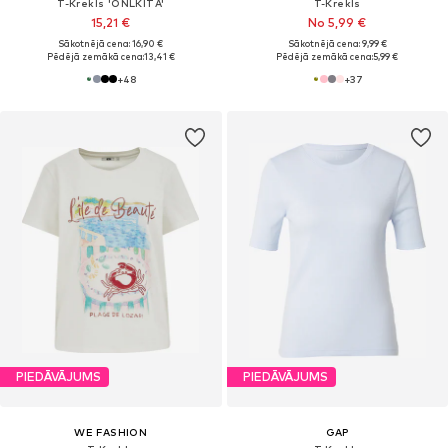
T-Krekls 'ONLKITA'
T-Krekls
15,21 €
No 5,99 €
Sākotnējā cena: 16,90 €
Sākotnējā cena: 9,99 €
Pēdējā zemākā cena:
13,41 €
Pēdējā zemākā cena:
5,99 €
+
48
+
37
PIEDĀVĀJUMS
PIEDĀVĀJUMS
WE FASHION
GAP