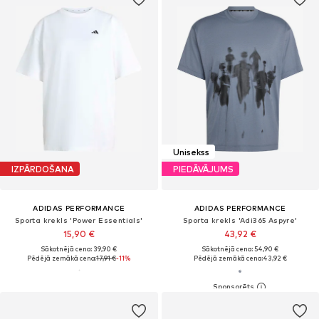
Unisekss
IZPĀRDOŠANA
PIEDĀVĀJUMS
ADIDAS PERFORMANCE
ADIDAS PERFORMANCE
Sporta krekls 'Power Essentials'
Sporta krekls 'Adi365 Aspyre'
15,90 €
43,92 €
Sākotnējā cena: 39,90 €
Sākotnējā cena: 54,90 €
Pēdējā zemākā cena:
17,91 €
-11%
Pēdējā zemākā cena:
43,92 €