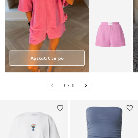
Apskatīt tērpu
1
/
3