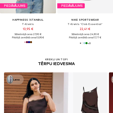
PIEDĀVĀJUMS
PIEDĀVĀJUMS
HAPPINESS İSTANBUL
NIKE SPORTSWEAR
T-Krekls
T-Krekls 'Club Essential'
13,95 €
22,41 €
Sākotnējā cena: 27,90 €
Sākotnējā cena: 24,90 €
Pēdējā zemākā cena:
13,95 €
Pēdējā zemākā cena:
17,77 €
+
8
KREKLI UN TOPI
TĒRPU IEDVESMA
Lena