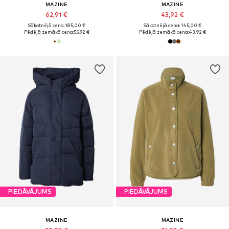
MAZINE
MAZINE
62,91 €
43,92 €
Sākotnējā cena: 185,00 €
Sākotnējā cena: 145,00 €
Pēdējā zemākā cena:
55,92 €
Pēdējā zemākā cena:
43,92 €
PIEDĀVĀJUMS
PIEDĀVĀJUMS
MAZINE
MAZINE