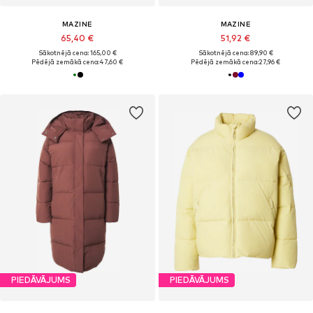
MAZINE
MAZINE
65,40 €
51,92 €
Sākotnējā cena: 165,00 €
Sākotnējā cena: 89,90 €
Pēdējā zemākā cena:
47,60 €
Pēdējā zemākā cena:
27,96 €
PIEDĀVĀJUMS
PIEDĀVĀJUMS