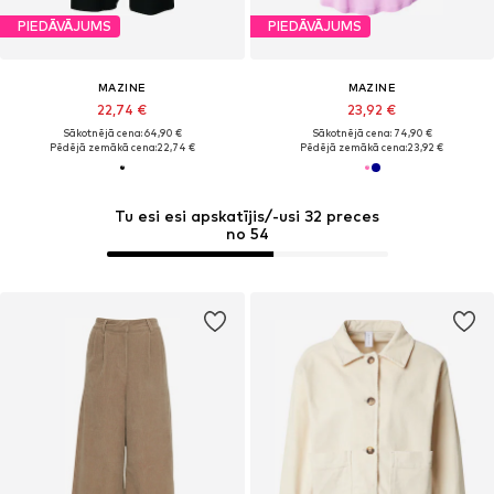
PIEDĀVĀJUMS
PIEDĀVĀJUMS
MAZINE
MAZINE
22,74 €
23,92 €
Sākotnējā cena: 64,90 €
Sākotnējā cena: 74,90 €
Pēdējā zemākā cena:
22,74 €
Pēdējā zemākā cena:
23,92 €
Tu esi esi apskatījis/-usi 32 preces
no 54