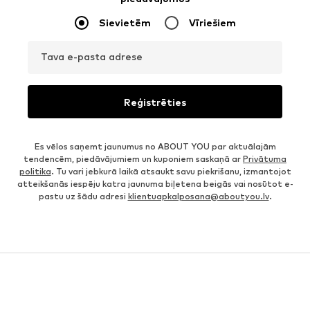
Sievietēm
Vīriešiem
Tava e-pasta adrese
Reģistrēties
Es vēlos saņemt jaunumus no ABOUT YOU par aktuālajām
tendencēm, piedāvājumiem un kuponiem saskaņā ar
Privātuma
politika
. Tu vari jebkurā laikā atsaukt savu piekrišanu, izmantojot
atteikšanās iespēju katra jaunuma biļetena beigās vai nosūtot e-
pastu uz šādu adresi
klientuapkalposana@aboutyou.lv
.