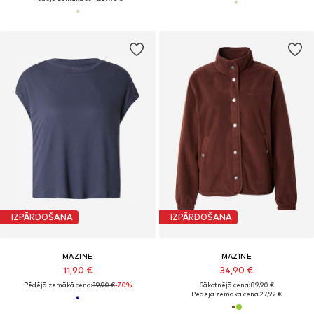
IZPĀRDOŠANA
IZPĀRDOŠANA
MAZINE
MAZINE
11,90 €
34,90 €
Pēdējā zemākā cena:
39,90 €
-70%
Sākotnējā cena: 89,90 €
Pēdējā zemākā cena:
27,92 €