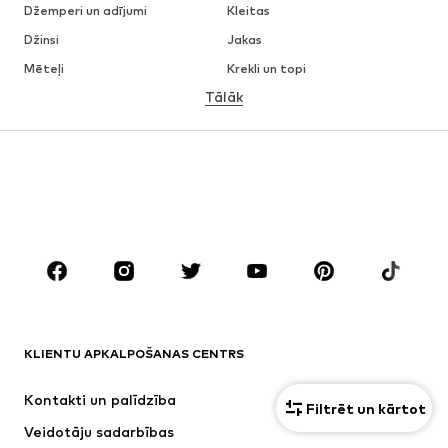
Džemperi un adījumi
Kleitas
Džinsi
Jakas
Mēteļi
Krekli un topi
Tālāk
Bikses
Apakšveļa
Svārki
Blūzes un tunikas
Ikdienas džemperi
Žaketes
Peldkostīmi
Kombinezoni un sarafāni
Lieli izmēri
Apģērbs grūtniecēm
Apavi
Sports
Aksesuāri
Premium
APĢĒRBI
KLIENTU APKALPOŠANAS CENTRS
Jaunumi
Šobrīd populāri
Kleitas
Džinsi
Kontakti un palīdzība
Filtrēt un kārtot
Krekli un topi
Bikses
Veidotāju sadarbības
Jakas
Džemperi un adījumi