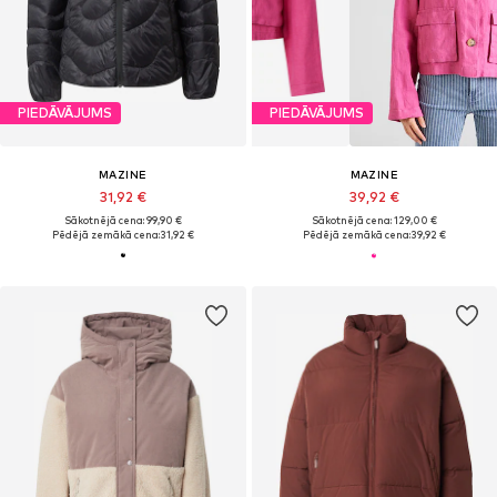
PIEDĀVĀJUMS
PIEDĀVĀJUMS
MAZINE
MAZINE
31,92 €
39,92 €
Sākotnējā cena: 99,90 €
Sākotnējā cena: 129,00 €
Pēdējā zemākā cena:
31,92 €
Pēdējā zemākā cena:
39,92 €