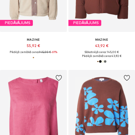
PIEDĀVĀJUMS
PIEDĀVĀJUMS
MAZINE
MAZINE
55,92 €
43,92 €
Pēdējā zemākā cena:
145,00 €
-61%
Sākotnējā cena: 145,00 €
Pēdējā zemākā cena:
43,92 €