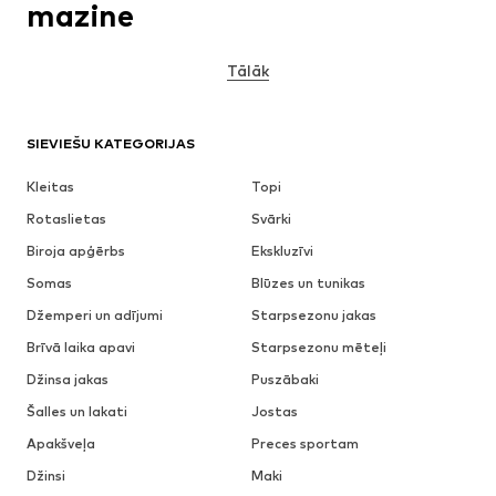
mazine
Tālāk
SIEVIEŠU KATEGORIJAS
Kleitas
Topi
Rotaslietas
Svārki
Biroja apģērbs
Ekskluzīvi
Somas
Blūzes un tunikas
Džemperi un adījumi
Starpsezonu jakas
Brīvā laika apavi
Starpsezonu mēteļi
Džinsa jakas
Puszābaki
Šalles un lakati
Jostas
Apakšveļa
Preces sportam
Džinsi
Maki