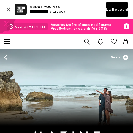
ABOUT YOU App
Uz lietotni
(152 700)
Vasaras izpārdošanas noslēgums:
02
D.
04
H
31
M
09
S
Piedāvājumi ar atlaidi līdz 60%
Sekot