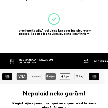
Tu esi apskatījis/ -usi visas kategorijas Sievietēm
preces, kas atbilst taviem izvēlētajiem filtriem
30 DIENU ATGRIEŠANAS TIESĪBAS
APMAKSA P
Nepalaid neko garām!
Reģistrējies jaunumu lapai un saņem ekskluzīvus
piedāvājumus