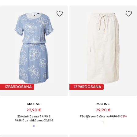
IZPĀRDOŠANA
IZPĀRDOŠANA
MAZINE
MAZINE
29,90 €
29,90 €
Sākotnējā cena: 74,90 €
Pēdējā zemākā cena:
79,90 €
-62%
Pēdējā zemākā cena:
26,91 €