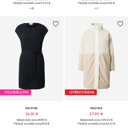
Pēdējā zemākā cena:
37,43 €
Pēdējā zemākā cena:
31,92 €
PIEDĀVĀJUMS
IZPĀRDOŠANA
MAZINE
MAZINE
26,35 €
57,90 €
Sākotnējā cena: 69,90 €
Sākotnējā cena: 149,00 €
Pēdējā zemākā cena:
19,16 €
Pēdējā zemākā cena:
46,32 €