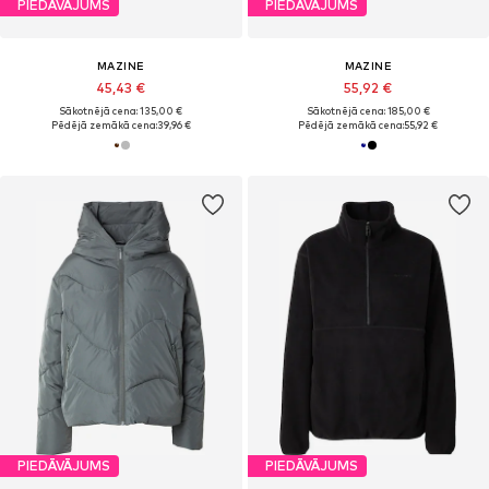
PIEDĀVĀJUMS
PIEDĀVĀJUMS
MAZINE
MAZINE
45,43 €
55,92 €
Sākotnējā cena: 135,00 €
Sākotnējā cena: 185,00 €
Pēdējā zemākā cena:
39,96 €
Pēdējā zemākā cena:
55,92 €
PIEDĀVĀJUMS
PIEDĀVĀJUMS