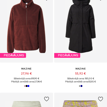
PIEDĀVĀJUMS
PIEDĀVĀJUMS
MAZINE
MAZINE
27,96 €
55,92 €
Sākotnējā cena: 89,90 €
Sākotnējā cena: 185,00 €
Pēdējā zemākā cena:
27,96 €
Pēdējā zemākā cena:
55,92 €