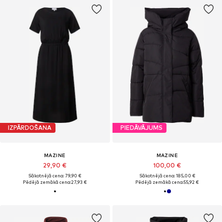
IZPĀRDOŠANA
PIEDĀVĀJUMS
MAZINE
MAZINE
29,90 €
100,00 €
Sākotnējā cena: 79,90 €
Sākotnējā cena: 185,00 €
Pēdējā zemākā cena:
27,93 €
Pēdējā zemākā cena:
55,92 €