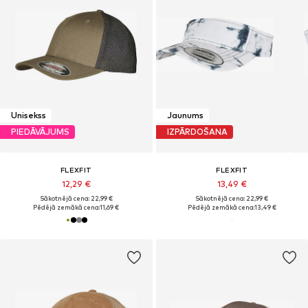
Unisekss
Jaunums
PIEDĀVĀJUMS
IZPĀRDOŠANA
FLEXFIT
FLEXFIT
12,29 €
13,49 €
Sākotnējā cena: 22,99 €
Sākotnējā cena: 22,99 €
Pēdējā zemākā cena:
11,69 €
Pēdējā zemākā cena:
13,49 €