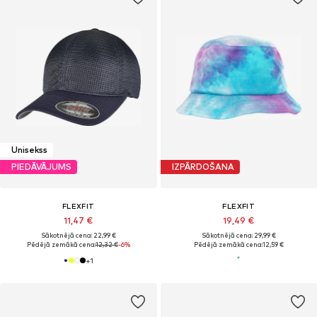
Unisekss
PIEDĀVĀJUMS
IZPĀRDOŠANA
FLEXFIT
FLEXFIT
11,47 €
19,49 €
Sākotnējā cena: 22,99 €
Sākotnējā cena: 29,99 €
Pēdējā zemākā cena:
12,32 €
-6%
Pēdējā zemākā cena:
12,59 €
+
1