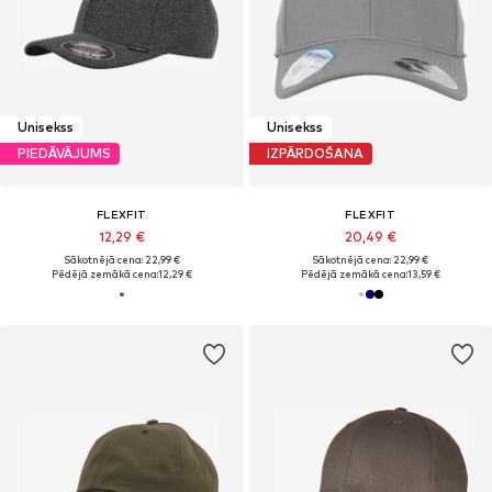
Unisekss
Unisekss
PIEDĀVĀJUMS
IZPĀRDOŠANA
FLEXFIT
FLEXFIT
12,29 €
20,49 €
Sākotnējā cena: 22,99 €
Sākotnējā cena: 22,99 €
Pēdējā zemākā cena:
12,29 €
Pēdējā zemākā cena:
13,59 €