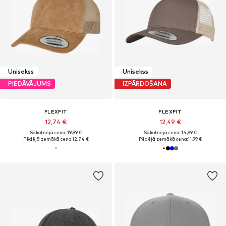
Unisekss
Unisekss
PIEDĀVĀJUMS
IZPĀRDOŠANA
FLEXFIT
FLEXFIT
12,74 €
12,49 €
Sākotnējā cena: 19,99 €
Sākotnējā cena: 14,99 €
Pēdējā zemākā cena:
12,74 €
Pēdējā zemākā cena:
11,99 €