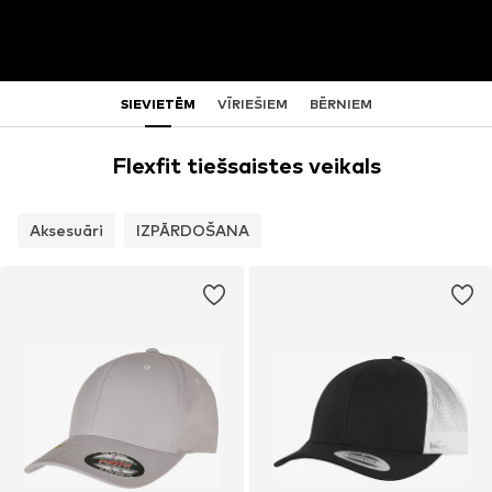
SIEVIETĒM
VĪRIEŠIEM
BĒRNIEM
Flexfit tiešsaistes veikals
Aksesuāri
IZPĀRDOŠANA