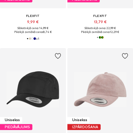
FLEXFIT
FLEXFIT
9,99 €
13,79 €
Sākotnējā cena: 14,99 €
Sākotnējā cena: 22,99 €
Pēdējā zemākā cena:
8,74 €
Pēdējā zemākā cena:
12,29 €
+
1
Unisekss
Unisekss
PIEDĀVĀJUMS
IZPĀRDOŠANA