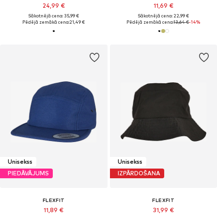
24,99 €
11,69 €
Sākotnējā cena: 35,99 €
Sākotnējā cena: 22,99 €
Pēdējā zemākā cena:
21,49 €
Pēdējā zemākā cena:
13,64 €
-14%
Unisekss
Unisekss
PIEDĀVĀJUMS
IZPĀRDOŠANA
FLEXFIT
FLEXFIT
11,89 €
31,99 €