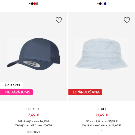
Unisekss
PIEDĀVĀJUMS
IZPĀRDOŠANA
FLEXFIT
FLEXFIT
7,49 €
21,49 €
Sākotnējā cena: 14,99 €
Sākotnējā cena: 35,99 €
Pēdējā zemākā cena:
7,49 €
Pēdējā zemākā cena:
19,49 €
+
1