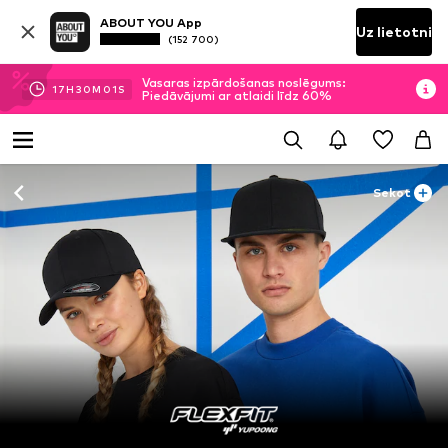
ABOUT YOU App
Uz lietotni
(152 700)
Vasaras izpārdošanas noslēgums:
17
H
30
M
00
S
Piedāvājumi ar atlaidi līdz 60%
Sekot