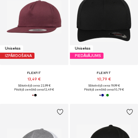
Unisekss
Unisekss
IZPĀRDOŠANA
PIEDĀVĀJUMS
FLEXFIT
FLEXFIT
13,49 €
10,79 €
Sākotnējā cena: 22,99 €
Sākotnējā cena: 19,99 €
Pēdējā zemākā cena:
12,49 €
Pēdējā zemākā cena:
10,79 €