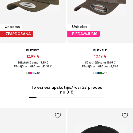
Unisekss
Unisekss
IZPĀRDOŠANA
PIEDĀVĀJUMS
FLEXFIT
FLEXFIT
12,99 €
10,19 €
Sākotnējā cena: 19,99 €
Sākotnējā cena: 19,99 €
Pēdējā zemākā cena:
12,99 €
Pēdējā zemākā cena:
9,59 €
+
10
+
33
Tu esi esi apskatījis/-usi 32 preces
no 318