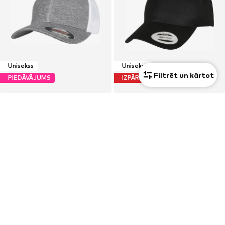
Unisekss
Unisekss
Filtrēt un kārtot
PIEDĀVĀJUMS
IZPĀRDOŠANA
FLEXFIT
FLEXFIT
13,59 €
19,49 €
Sākotnējā cena: 22,99 €
Sākotnējā cena: 22,99 €
Pēdējā zemākā cena:
13,59 €
Pēdējā zemākā cena:
16,99 €