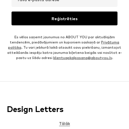
Reģistrēties
Es vēlos saņemt jaunumus no ABOUT YOU par aktuālajām
tendencēm, piedāvājumiem un kuponiem saskaņā ar
Privātuma
politika
. Tu vari jebkurā laikā atsaukt savu piekrišanu, izmantojot
atteikšanās iespēju katra jaunuma biļetena beigās vai nosūtot e-
pastu uz šādu adresi
klientuapkalposana@aboutyou.lv
.
Design Letters
Tālāk