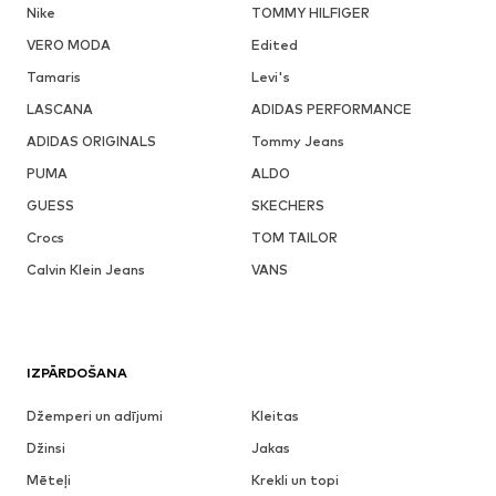
Nike
TOMMY HILFIGER
VERO MODA
Edited
Tamaris
Levi's
LASCANA
ADIDAS PERFORMANCE
ADIDAS ORIGINALS
Tommy Jeans
PUMA
ALDO
GUESS
SKECHERS
Crocs
TOM TAILOR
Calvin Klein Jeans
VANS
IZPĀRDOŠANA
Džemperi un adījumi
Kleitas
Džinsi
Jakas
Mēteļi
Krekli un topi