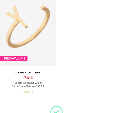
PIEDĀVĀJUMS
DESIGN LETTERS
17,16 €
Sākotnējā cena: 54,90 €
Pēdējā zemākā cena:
15,90 €
+
8