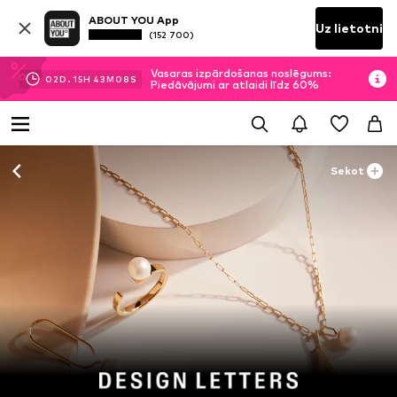
ABOUT YOU App
Uz lietotni
(152 700)
Vasaras izpārdošanas noslēgums:
02
D.
15
H
43
M
07
S
Piedāvājumi ar atlaidi līdz 60%
Sekot