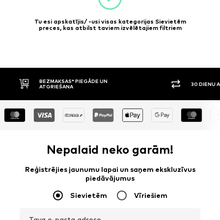
Tu esi apskatījis/ -usi visas kategorijas Sievietēm
preces, kas atbilst taviem izvēlētajiem filtriem
30 DIENU ATGRIEŠANAS TIESĪBAS
APMAKSA P
Nepalaid neko garām!
Reģistrējies jaunumu lapai un saņem ekskluzīvus
piedāvājumus
Sievietēm
Vīriešiem
Tava e-pasta adrese