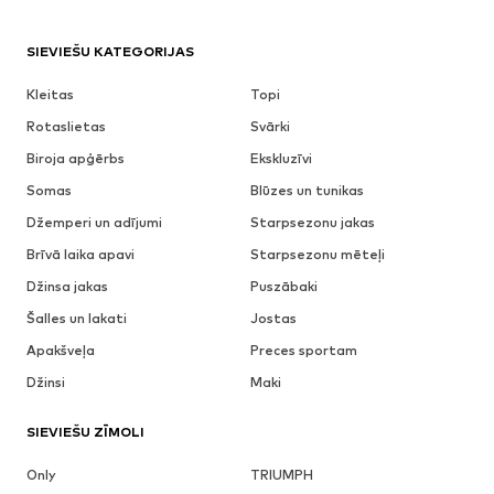
SIEVIEŠU KATEGORIJAS
Kleitas
Topi
Rotaslietas
Svārki
Biroja apģērbs
Ekskluzīvi
Somas
Blūzes un tunikas
Džemperi un adījumi
Starpsezonu jakas
Brīvā laika apavi
Starpsezonu mēteļi
Džinsa jakas
Puszābaki
Šalles un lakati
Jostas
Apakšveļa
Preces sportam
Džinsi
Maki
SIEVIEŠU ZĪMOLI
Only
TRIUMPH