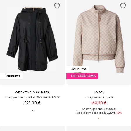
Jaunums
Jaunums
PIEDĀVĀJUMS
WEEKEND MAX MARA
JOOP!
Starpsezonu parka 'WKDALCAMO'
Starpsezonu jaka
525,00 €
160,30 €
Sākotnējā cena: 229,00 €
Pēdējā zemākā cena:
183,20 €
-12%