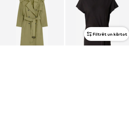
Filtrēt un kārtot
Jaunums
Jaunums
PIEDĀVĀJUMS
IVY OAK
BOSS
Starpsezonu mētelis 'CODIE'
T-Krekls 'C_Erlan'
495,00 €
71,92 €
Pēdējā zemākā cena:
89,90 €
-20%