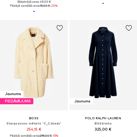
Sākotnējā cena: 49,00 €
Pēdējā zemākā cena:
19,00 €
-20%
Jaunums
PIEDĀVĀJUMS
Jaunums
BOSS
POLO RALPH LAUREN
Starpsezonu mētelis 'C_Catedy'
Blūžkleita
254,15 €
325,00 €
Pēdējā zemākā cena:
299,00 €
-15%