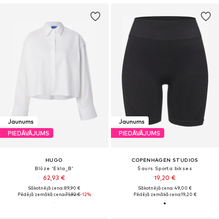
Jaunums
Jaunums
PIEDĀVĀJUMS
PIEDĀVĀJUMS
HUGO
COPENHAGEN STUDIOS
Blūze 'Ekla_B'
Šaurs Sporta bikses
62,93 €
19,20 €
Sākotnējā cena: 89,90 €
Sākotnējā cena: 49,00 €
Pēdējā zemākā cena:
71,92 €
-12%
Pēdējā zemākā cena:
19,20 €