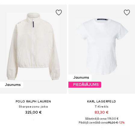
Jaunums
Jaunums
PIEDĀVĀJUMS
POLO RALPH LAUREN
KARL LAGERFELD
Starpsezonu jaka
T-Krekls
325,00 €
83,30 €
Sākotnējā cena: 119,00 €
Pēdējā zemākā cena:
95,20 €
-12%