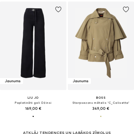
Jaunums
Jaunums
LIU JO
BOSS
Paplatināti gali Džinsi
Starpsezonu mētelis 'C_Calisetta'
169,00 €
349,00 €
ATKLĀJ TENDENCES UN LABĀKOS ZĪMOLUS