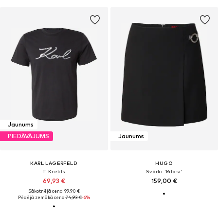
Jaunums
PIEDĀVĀJUMS
Jaunums
KARL LAGERFELD
HUGO
T-Krekls
Svārki 'Rilasi'
69,93 €
159,00 €
Sākotnējā cena: 99,90 €
Pēdējā zemākā cena:
74,93 €
-6%