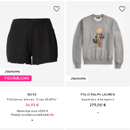
Jaunums
PIEDĀVĀJUMS
Jaunums
BOSS
POLO RALPH LAUREN
Pidžamas bikses 'Cosy Waffle'
Sportisks džemperis
34,93 €
279,00 €
Sākotnējā cena: 49,90 €
Pēdējā zemākā cena:
37,43 €
-6%