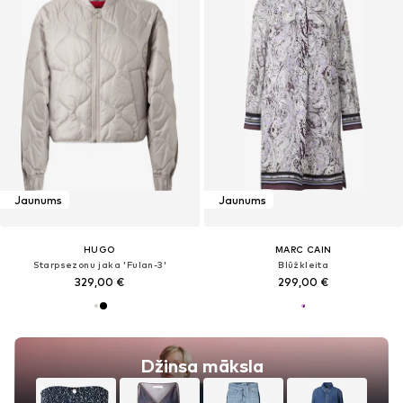
Jaunums
Jaunums
HUGO
MARC CAIN
Starpsezonu jaka 'Fulan-3'
Blūžkleita
329,00 €
299,00 €
Džinsa māksla