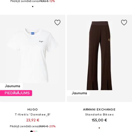
Pēdējā zemākā cena:
79,92 €
-12%
Jaunums
PIEDĀVĀJUMS
Jaunums
HUGO
ARMANI EXCHANGE
T-Krekls 'Damatee_B'
Standarta Bikses
23,92 €
155,00 €
Pēdējā zemākā cena:
29,90 €
-20%