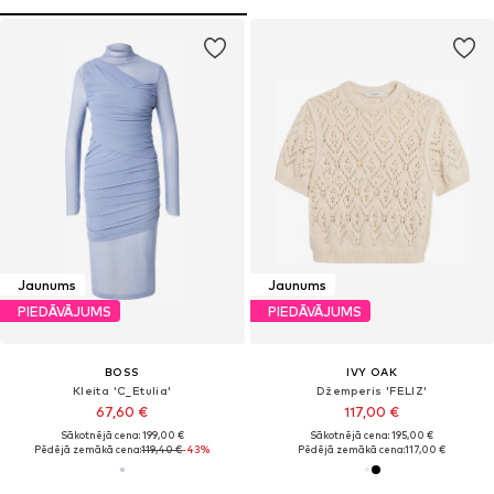
Jaunums
Jaunums
PIEDĀVĀJUMS
PIEDĀVĀJUMS
BOSS
IVY OAK
Kleita 'C_Etulia'
Džemperis 'FELIZ'
67,60 €
117,00 €
Sākotnējā cena: 199,00 €
Sākotnējā cena: 195,00 €
Pēdējā zemākā cena:
119,40 €
-43%
Pēdējā zemākā cena:
117,00 €