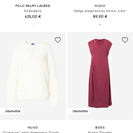
POLO RALPH LAUREN
HUGO
Džemperis
Vaļīgs piegriezums Džinsi 'Leni'
425,00 €
89,90 €
Jaunums
Jaunums
HUGO
BOSS
"Oversize" stila džemperis 'Slookia_B'
Kleita 'Epuety'