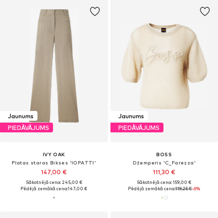
Jaunums
Jaunums
PIEDĀVĀJUMS
PIEDĀVĀJUMS
IVY OAK
BOSS
Platas staras Bikses 'IOPATTI'
Džemperis 'C_Farezza'
147,00 €
111,30 €
Sākotnējā cena: 245,00 €
Sākotnējā cena: 159,00 €
Pēdējā zemākā cena:
147,00 €
Pēdējā zemākā cena:
119,25 €
-6%