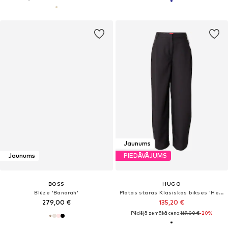
Jaunums
Jaunums
PIEDĀVĀJUMS
BOSS
HUGO
Blūze 'Banorah'
Platas staras Klasiskas bikses 'Hentessa-1'
279,00 €
135,20 €
Pēdējā zemākā cena:
169,00 €
-20%