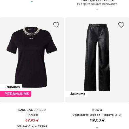
Sākotnējā cena: 345,00 €
Pēdējā zemākā cena:
207,00 €
Jaunums
PIEDĀVĀJUMS
Jaunums
KARL LAGERFELD
HUGO
T-Krekls
Standarta Bikses 'Hidaya-2_B'
69,93 €
119,00 €
Sākotnējā cena: 99,90 €