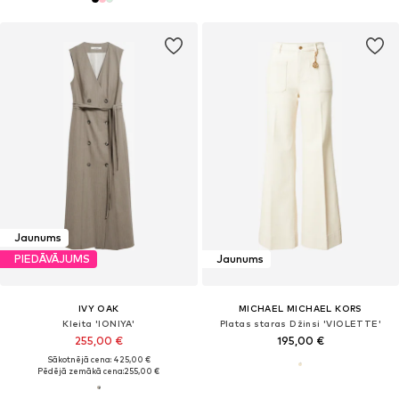
Jaunums
PIEDĀVĀJUMS
Jaunums
IVY OAK
MICHAEL MICHAEL KORS
Kleita 'IONIYA'
Platas staras Džinsi 'VIOLETTE'
255,00 €
195,00 €
Sākotnējā cena: 425,00 €
Pēdējā zemākā cena:
255,00 €