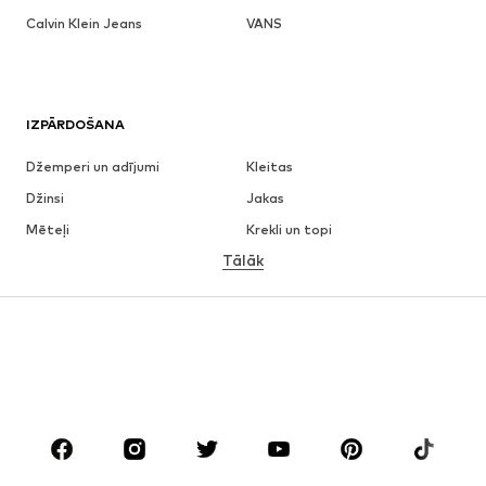
Calvin Klein Jeans
VANS
IZPĀRDOŠANA
Džemperi un adījumi
Kleitas
Džinsi
Jakas
Mēteļi
Krekli un topi
Tālāk
Bikses
Apakšveļa
Svārki
Blūzes un tunikas
Ikdienas džemperi
Žaketes
Peldkostīmi
Kombinezoni un sarafāni
Lieli izmēri
Apģērbs grūtniecēm
Apavi
Sports
Aksesuāri
Premium