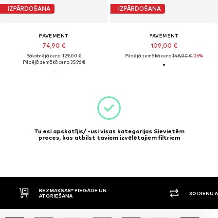
IZPĀRDOŠANA
IZPĀRDOŠANA
PAVEMENT
PAVEMENT
74,90 €
109,00 €
Sākotnējā cena: 129,00 €
Pēdējā zemākā cena:
149,00 €
-26%
Pēdējā zemākā cena:
35,96 €
Tu esi apskatījis/ -usi visas kategorijas Sievietēm
preces, kas atbilst taviem izvēlētajiem filtriem
BEZMAKSAS* PIEGĀDE UN
30 DIENU 
ATGRIEŠANA