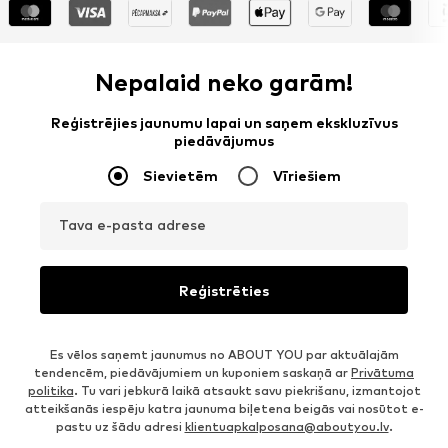
Nepalaid neko garām!
Reģistrējies jaunumu lapai un saņem ekskluzīvus
piedāvājumus
Sievietēm
Vīriešiem
Tava e-pasta adrese
Reģistrēties
Es vēlos saņemt jaunumus no ABOUT YOU par aktuālajām
tendencēm, piedāvājumiem un kuponiem saskaņā ar
Privātuma
politika
. Tu vari jebkurā laikā atsaukt savu piekrišanu, izmantojot
atteikšanās iespēju katra jaunuma biļetena beigās vai nosūtot e-
pastu uz šādu adresi
klientuapkalposana@aboutyou.lv
.