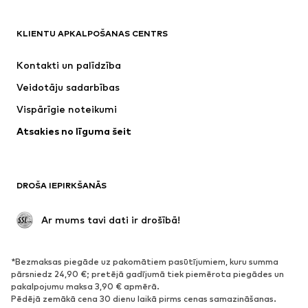
APĢĒRBI
KLIENTU APKALPOŠANAS CENTRS
Jaunumi
Šobrīd populāri
Kleitas
Džinsi
Kontakti un palīdzība
Krekli un topi
Bikses
Veidotāju sadarbības
Jakas
Džemperi un adījumi
Vispārīgie noteikumi
Apakšveļa
Blūzes un tunikas
Atsakies no līguma šeit
Mēteļi
Svārki
Peldkostīmi
Ikdienas džemperi
Žaketes
Kombinezoni un sarafāni
DROŠA IEPIRKŠANĀS
Lieli izmēri
Apģērbs grūtniecēm
Svinības
Ekskluzīvi
 Ar mums tavi dati ir drošībā!
Pārstrāde
*Bezmaksas piegāde uz pakomātiem pasūtījumiem, kuru summa
APAVI
pārsniedz 24,90 €; pretējā gadījumā tiek piemērota piegādes un
pakalpojumu maksa 3,90 € apmērā.
Jaunumi
Šobrīd populāri
Pēdējā zemākā cena 30 dienu laikā pirms cenas samazināšanas.