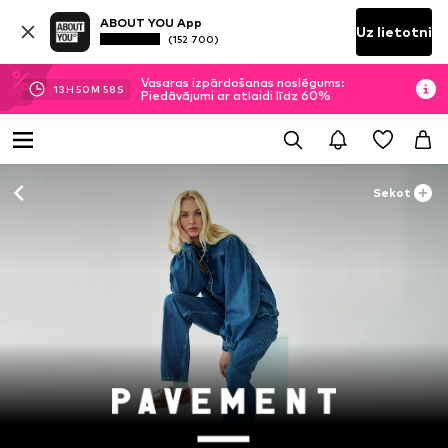
ABOUT YOU App
Uz lietotni
(152 700)
Vasaras izpārdošanas noslēgums:
13
H
50
M
58
S
Piedāvājumi ar atlaidi līdz 60%
Sekot