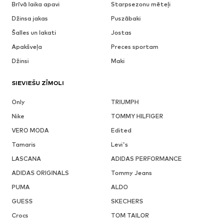
Brīvā laika apavi
Starpsezonu mēteļi
Džinsa jakas
Puszābaki
Šalles un lakati
Jostas
Apakšveļa
Preces sportam
Džinsi
Maki
SIEVIEŠU ZĪMOLI
Only
TRIUMPH
Nike
TOMMY HILFIGER
VERO MODA
Edited
Tamaris
Levi's
LASCANA
ADIDAS PERFORMANCE
ADIDAS ORIGINALS
Tommy Jeans
PUMA
ALDO
GUESS
SKECHERS
Crocs
TOM TAILOR