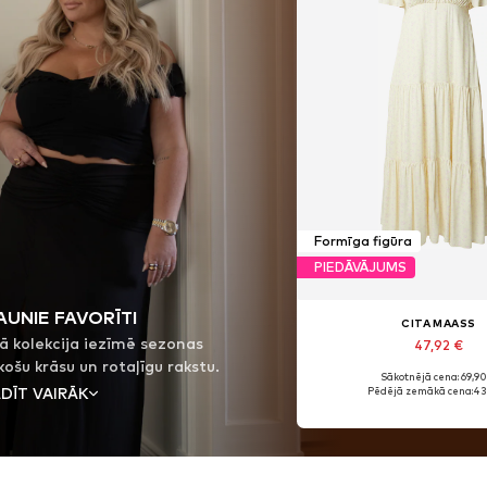
Formīga figūra
PIEDĀVĀJUMS
AUNIE FAVORĪTI
CITA MAASS
ā kolekcija iezīmē sezonas
47,92 €
košu krāsu un rotaļīgu rakstu.
Sākotnējā cena: 69,90
tas satiekas ar modernām
DĪT VAIRĀK
Pēdējā zemākā cena:
43
m, bet sievišķīgi topi viegli
ārkiem ar maigiem volāniem.
lkāšanai, gan birojam, gan
 - kolekcija apvieno komfortu