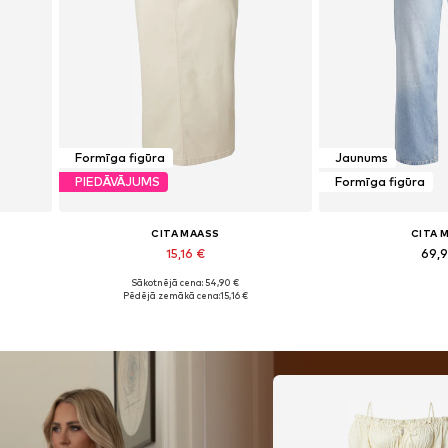
Formīga figūra
Jaunums
PIEDĀVĀJUMS
Formīga figūra
CITA MAASS
CITA 
15,16 €
69,
Sākotnējā cena: 54,90 €
Pieejamie izmēri: 46, 48, 50, 52, 54
Pieejamie izmēr
Pēdējā zemākā cena:
15,16 €
Pievienot grozam
Pievieno