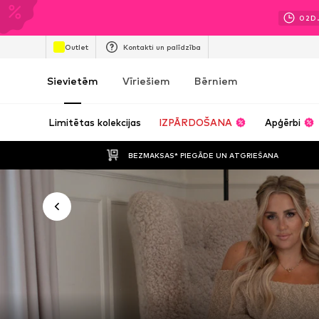
02
D
Outlet
Kontakti un palīdzība
Sievietēm
Vīriešiem
Bērniem
Limitētas kolekcijas
IZPĀRDOŠANA
Apģērbi
BEZMAKSAS* PIEGĀDE UN ATGRIEŠANA