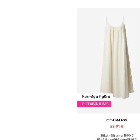
un stilu, pavado
dienām ar p
Formīga figūra
PIEDĀVĀJUMS
CITA MAASS
53,91 €
Sākotnējā cena: 59,90 €
Pieejamie izmēri: 44-46, 48-50, 
Pēdējā zemākā cena:
53,91 €