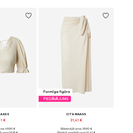
Formīga figūra
PIEDĀVĀJUMS
MAASS
CITA MAASS
41 €
31,41 €
na: 49,90 €
Sākotnējā cena: 39,90 €
Pieejamie izmēri: XXL, XXXL, 4XL, 5XL, 6XL, 7XL
Pieejamie izmēri: 44-46, 48-50, 52-54
 cena:
35,91 €
Pēdējā zemākā cena:
31,41 €