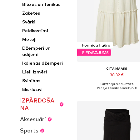
Blūzes un tunikas
Žaketes
Svārki
Peldkostīmi
Mēteļi
Formīga figūra
Džemperi un
PIEDĀVĀJUMS
adījumi
Ikdienas džemperi
CITA MAASS
Lieli izmēri
38,32 €
Svinības
Sākotnējā cena: 59,90 €
Pieejamie izmēri: 46, 48, 54
Pēdējā zemākā cena:
31,92 €
Ekskluzīvi
Pievienot grozam
IZPĀRDOŠA
NA
Aksesuāri
Sports