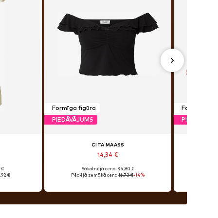
Formīga figūra
Formīga fig
PIEDĀVĀJUMS
PIEDĀVĀJU
CITA MAASS
14,34 €
 €
Sākotnējā cena: 34,90 €
Sā
,92 €
Pēdējā zemākā cena:
16,73 €
-14%
Pēdē