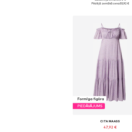
Pieejamie izmēri: 46, 48, 50, 52
Pēdējā zemākā cena:
55,92 €
Pievienot grozam
Formīga figūra
PIEDĀVĀJUMS
CITA MAASS
47,92 €