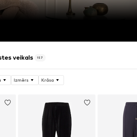
tes veikals
157
a
Izmērs
Krāsa