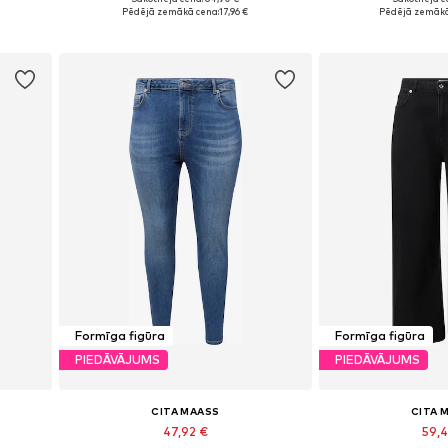
, 54
Pieejamie izmēri: 46, 48, 50, 54
Pieejams dau
Pēdējā zemākā cena:
17,96 €
Pēdējā zemākā
Pievienot grozam
Pievieno
Formīga figūra
Formīga figūra
PIEDĀVĀJUMS
PIEDĀVĀJUMS
CITA MAASS
CITA 
47,92 €
59,