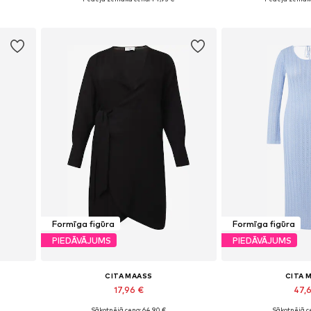
Pievienot grozam
Pievieno
Formīga figūra
Formīga figūra
PIEDĀVĀJUMS
PIEDĀVĀJUMS
CITA MAASS
CITA 
17,96 €
47,
Sākotnējā cena: 64,90 €
Sākotnējā ce