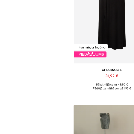
Formīga figūra
PIEDĀVĀJUMS
CITA MAASS
31,92 €
Sākotnējā cena: 49,90 €
Pieejams daudzos izmēros
Pēdējā zemākā cena:
31,92 €
Pievienot grozam