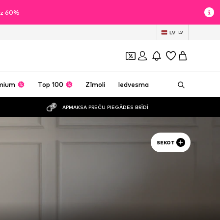
īdz 60%
LV
LV
mium
Top 100
Zīmoli
Iedvesma
APMAKSA PREČU PIEGĀDES BRĪDĪ
SEKOT