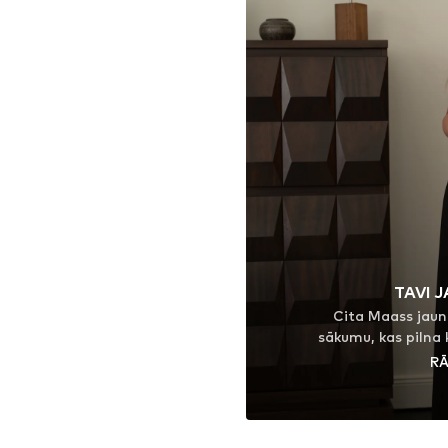
TAVI J
Cita Maass jaun
sākumu, kas pilna 
Plūstošas klei
RĀ
piegrieztām biksē
kombinējas ar sv
Gan ikdienas va
īpašiem gadījumiem