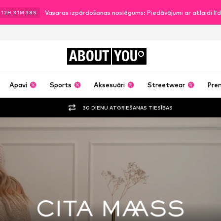
Vasaras izpārdošanas noslēgums: Piedāvājumi ar atlaidi l
.
12
H
31
M
36
S
ABOUT
YOU
Apavi
Sports
Aksesuāri
Streetwear
Pre
30 DIENU ATGRIEŠANAS TIESĪBAS