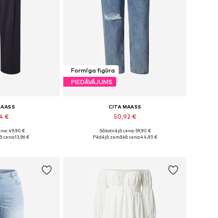
Formīga figūra
PIEDĀVĀJUMS
MAASS
CITA MAASS
94 €
50,92 €
na: 49,90 €
Sākotnējā cena: 59,90 €
42, 44, 46, 48, 52
Pieejamie izmēri: 32-34, 34, 35-36
 cena:
13,96 €
Pēdējā zemākā cena:
44,93 €
t grozam
Pievienot grozam