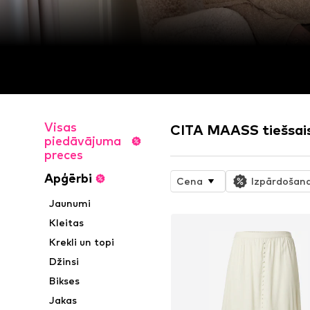
Visas
CITA MAASS tiešsais
piedāvājuma
preces
Apģērbi
Cena
Izpārdošan
Jaunumi
Kleitas
Krekli un topi
Džinsi
Bikses
Jakas