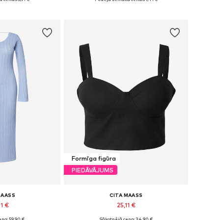
t grozam
Pievienot grozam
Formīga figūra
PIEDĀVĀJUMS
MAASS
CITA MAASS
61 €
25,11 €
na: 59,90 €
Sākotnējā cena: 34,90 €