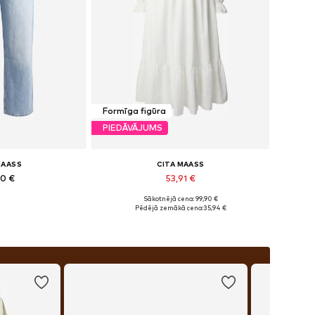
Formīga figūra
PIEDĀVĀJUMS
MAASS
CITA MAASS
90 €
53,91 €
Sākotnējā cena: 99,90 €
i: 39-40, 43-44
Pieejams daudzos izmēros
Pēdējā zemākā cena:
35,94 €
t grozam
Pievienot grozam