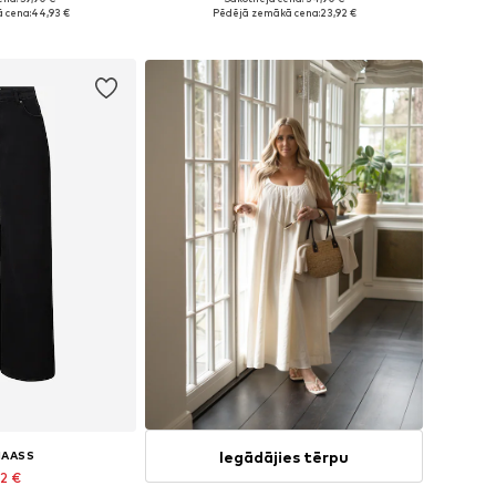
dzos izmēros
Pieejamie izmēri: XXL, XXXL, 4XL, 5XL, 7XL
 cena:
44,93 €
Pēdējā zemākā cena:
23,92 €
t grozam
Pievienot grozam
Iegādājies tērpu
MAASS
42 €