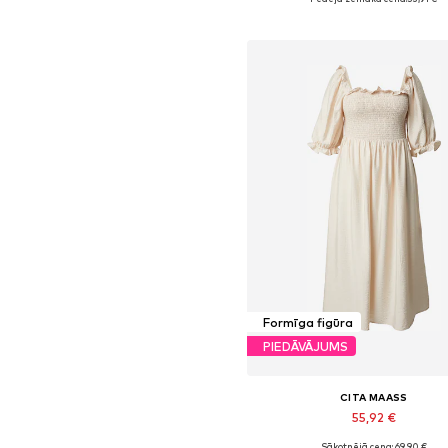
Pievienot grozam
Formīga figūra
PIEDĀVĀJUMS
CITA MAASS
55,92 €
Sākotnējā cena: 69,90 €