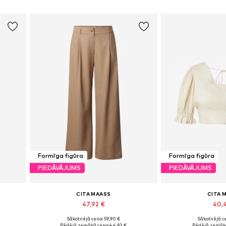
t tevi no pirmajām pavasara
atiesi lielisku sajūtu.
Formīga figūra
Formīga figūra
PIEDĀVĀJUMS
PIEDĀVĀJUMS
CITA MAASS
CITA 
47,92 €
40,
Sākotnējā cena: 59,90 €
Sākotnējā ce
52-54
Pieejamie izmēri: 42, 46, 48, 50, 52, 54
Pēdējā zemākā cena:
44,93 €
Pēdējā zemākā