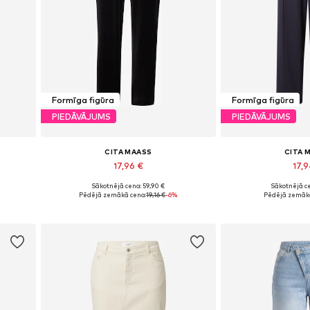
Formīga figūra
Formīga figūra
PIEDĀVĀJUMS
PIEDĀVĀJUMS
CITA MAASS
CITA 
17,96 €
17,
Sākotnējā cena: 59,90 €
Sākotnējā ce
Pieejamie izmēri: 44, 46, 48, 50
Pieejamie izmēri: 
Pēdējā zemākā cena:
19,16 €
-6%
Pēdējā zemākā
Pievienot grozam
Pievieno