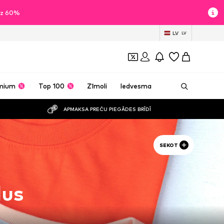
īdz 60%
LV
LV
mium
Top 100
Zīmoli
Iedvesma
APMAKSA PREČU PIEGĀDES BRĪDĪ
SEKOT
lus