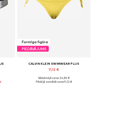
Formīga figūra
PIEDĀVĀJUMS
US
CALVIN KLEIN SWIMWEAR PLUS
11,12 €
Sākotnējā cena: 34,90 €
Pieejamie izmēri: XXXL
%
Pēdējā zemākā cena:
11,12 €
Pievienot grozam