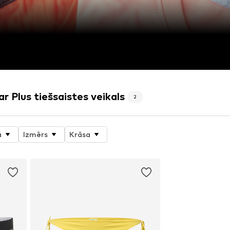
r Plus tiešsaistes veikals
2
a
Izmērs
Krāsa