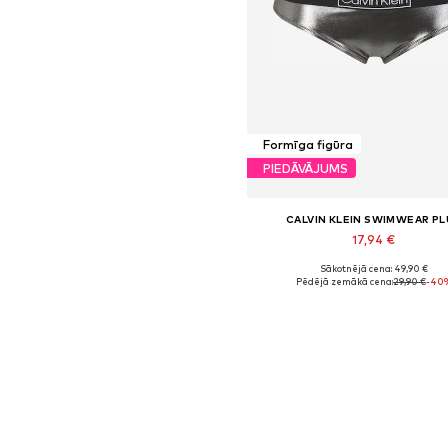
Formīga figūra
PIEDĀVĀJUMS
CALVIN KLEIN SWIMWEAR PL
17,94 €
Sākotnējā cena: 49,90 €
Pieejamie izmēri: XL, XXL
Pēdējā zemākā cena:
29,90 €
-40
Pievienot grozam