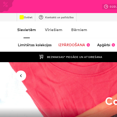
02
D
Outlet
Kontakti un palīdzība
Sievietēm
Vīriešiem
Bērniem
Limitētas kolekcijas
IZPĀRDOŠANA
Apģērbi
BEZMAKSAS* PIEGĀDE UN ATGRIEŠANA
Ca