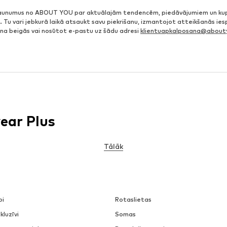
jaunumus no ABOUT YOU par aktuālajām tendencēm, piedāvājumiem un ku
. Tu vari jebkurā laikā atsaukt savu piekrišanu, izmantojot atteikšanās ie
ena beigās vai nosūtot e-pastu uz šādu adresi
klientuapkalposana@abouty
ear Plus
Tālāk
pi
Rotaslietas
kluzīvi
Somas