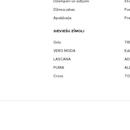
Džemperi un adījumi
St
Džinsa jakas
Pu
Apakšveļa
Pr
SIEVIEŠU ZĪMOLI
Only
TR
VERO MODA
Ed
LASCANA
AD
PUMA
AL
Crocs
TO