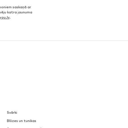
poniem saskaņā ar
spēju katra jaunuma
ou.lv
.
Svārki
Blūzes un tunikas