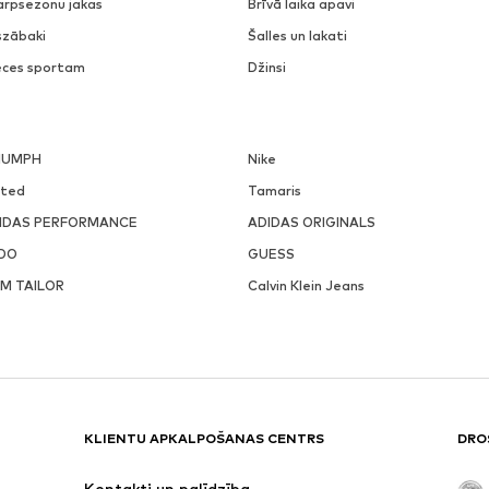
arpsezonu jakas
Brīvā laika apavi
szābaki
Šalles un lakati
eces sportam
Džinsi
IUMPH
Nike
ited
Tamaris
IDAS PERFORMANCE
ADIDAS ORIGINALS
DO
GUESS
M TAILOR
Calvin Klein Jeans
KLIENTU APKALPOŠANAS CENTRS
DRO
Kontakti un palīdzība