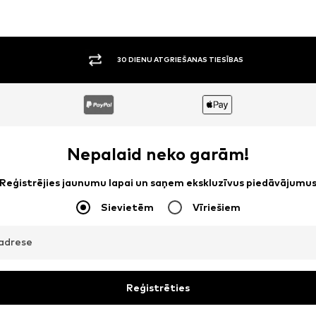
30 DIENU ATGRIEŠANAS TIESĪBAS
Nepalaid neko garām!
Reģistrējies jaunumu lapai un saņem ekskluzīvus piedāvājumu
Sievietēm
Vīriešiem
adrese
Reģistrēties