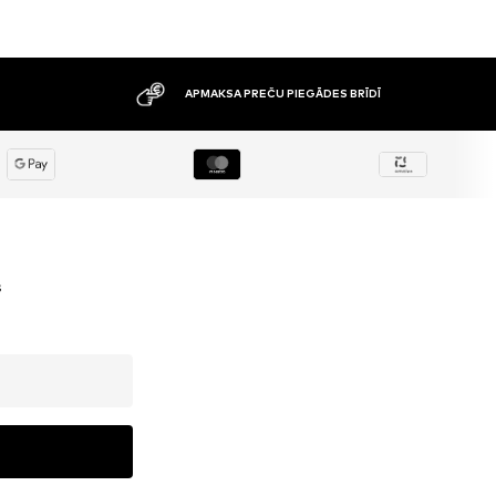
APMAKSA PREČU PIEGĀDES BRĪDĪ
s