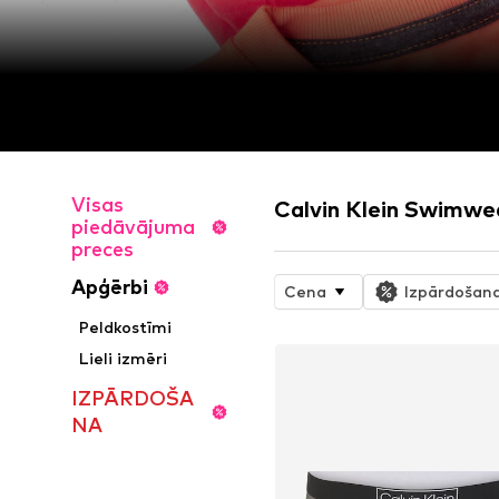
Visas
Calvin Klein Swimwea
piedāvājuma
preces
Apģērbi
Cena
Izpārdošan
Peldkostīmi
Lieli izmēri
IZPĀRDOŠA
NA