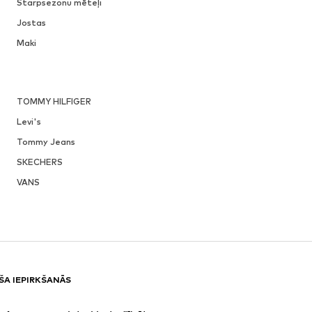
Starpsezonu mēteļi
Jostas
Maki
TOMMY HILFIGER
Levi's
Tommy Jeans
SKECHERS
VANS
ŠA IEPIRKŠANĀS