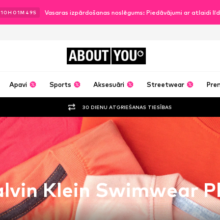
Vasaras izpārdošanas noslēgums: Piedāvājumi ar atlaidi l
.
10
H
01
M
48
S
ABOUT
YOU
Apavi
Sports
Aksesuāri
Streetwear
Pre
30 DIENU ATGRIEŠANAS TIESĪBAS
lvin Klein Swimwear P