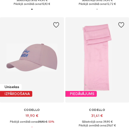
Sākotnējā cena: 49,90 €
Sākotnējā cena: 39,90 €
Pēdējā zemākā cena:
15,92 €
Pēdējā zemākā cena:
12,72 €
Unisekss
IZPĀRDOŠANA
PIEDĀVĀJUMS
CODELLO
CODELLO
19,90 €
31,41 €
Pēdējā zemākā cena:
39,90 €
-50%
Sākotnējā cena: 39,90 €
Pēdējā zemākā cena:
29,67 €