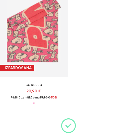
IZPĀRDOŠANA
CODELLO
29,90 €
Pēdējā zemākā cena:
59,90 €
-50%