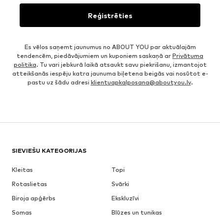
Reģistrēties
Es vēlos saņemt jaunumus no ABOUT YOU par aktuālajām
tendencēm, piedāvājumiem un kuponiem saskaņā ar
Privātuma
politika
. Tu vari jebkurā laikā atsaukt savu piekrišanu, izmantojot
atteikšanās iespēju katra jaunuma biļetena beigās vai nosūtot e-
pastu uz šādu adresi
klientuapkalposana@aboutyou.lv
.
SIEVIEŠU KATEGORIJAS
Kleitas
Topi
Rotaslietas
Svārki
Biroja apģērbs
Ekskluzīvi
Somas
Blūzes un tunikas