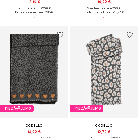
13,14 €
16,92 €
Sākotnējā cena: 29,90 €
Sākotnējā cena: 49,90 €
Pēdējā zemākā cena:
9,86 €
Pēdējā zemākā cena:
16,92 €
PIEDĀVĀJUMS
PIEDĀVĀJUMS
CODELLO
CODELLO
16,92 €
12,72 €