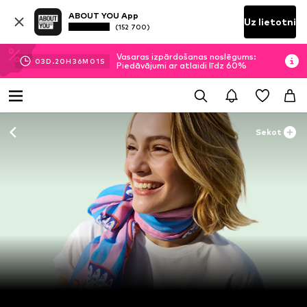
ABOUT YOU App
Uz lietotni
(152 700)
Vasaras izpārdošanas noslēgums:
03
D.
20
H
36
M
00
S
Piedāvājumi ar atlaidi līdz 60%
Sekot