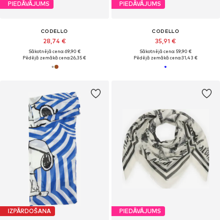
PIEDĀVĀJUMS
PIEDĀVĀJUMS
CODELLO
CODELLO
28,74 €
35,91 €
Sākotnējā cena: 69,90 €
Sākotnējā cena: 59,90 €
Pēdējā zemākā cena:
26,35 €
Pēdējā zemākā cena:
31,43 €
IZPĀRDOŠANA
PIEDĀVĀJUMS