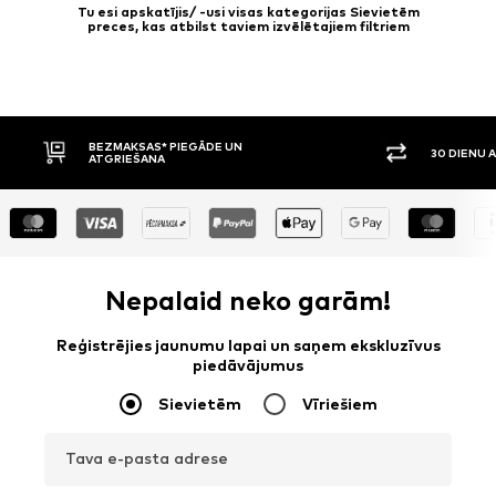
Tu esi apskatījis/ -usi visas kategorijas Sievietēm
preces, kas atbilst taviem izvēlētajiem filtriem
30 DIENU ATGRIEŠANAS TIESĪBAS
APMAKSA P
Nepalaid neko garām!
Reģistrējies jaunumu lapai un saņem ekskluzīvus
piedāvājumus
Sievietēm
Vīriešiem
Tava e-pasta adrese