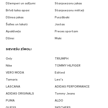
Džemperi un adījumi
Starpsezonu jakas
Brīvā laika apavi
Starpsezonu mēteļi
Džinsa jakas
Puszābaki
Šalles un lakati
Jostas
Apakšveļa
Preces sportam
Džinsi
Maki
SIEVIEŠU ZĪMOLI
Only
TRIUMPH
Nike
TOMMY HILFIGER
VERO MODA
Edited
Tamaris
Levi's
LASCANA
ADIDAS PERFORMANCE
ADIDAS ORIGINALS
Tommy Jeans
PUMA
ALDO
GUESS
SKECHERS