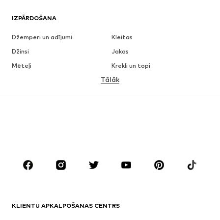
IZPĀRDOŠANA
Džemperi un adījumi
Kleitas
Džinsi
Jakas
Mēteļi
Krekli un topi
Tālāk
Bikses
Apakšveļa
Svārki
Blūzes un tunikas
Ikdienas džemperi
Žaketes
Peldkostīmi
Kombinezoni un sarafāni
Lieli izmēri
Apģērbs grūtniecēm
Apavi
Sports
Aksesuāri
Premium
APĢĒRBI
KLIENTU APKALPOŠANAS CENTRS
Jaunumi
Šobrīd populāri