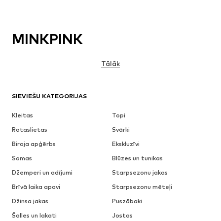
MINKPINK
Tālāk
SIEVIEŠU KATEGORIJAS
Kleitas
Topi
Rotaslietas
Svārki
Biroja apģērbs
Ekskluzīvi
Somas
Blūzes un tunikas
Džemperi un adījumi
Starpsezonu jakas
Brīvā laika apavi
Starpsezonu mēteļi
Džinsa jakas
Puszābaki
Šalles un lakati
Jostas