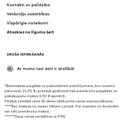
Kleitas
Džinsi
Kontakti un palīdzība
Krekli un topi
Bikses
Veidotāju sadarbības
Jakas
Džemperi un adījumi
Vispārīgie noteikumi
Apakšveļa
Blūzes un tunikas
Atsakies no līguma šeit
Mēteļi
Svārki
Peldkostīmi
Ikdienas džemperi
Žaketes
Kombinezoni un sarafāni
DROŠA IEPIRKŠANĀS
Lieli izmēri
Apģērbs grūtniecēm
Svinības
Ekskluzīvi
 Ar mums tavi dati ir drošībā!
Pārstrāde
*Bezmaksas piegāde uz pakomātiem pasūtījumiem, kuru summa
APAVI
pārsniedz 24,90 €; pretējā gadījumā tiek piemērota piegādes un
pakalpojumu maksa 3,90 € apmērā.
Jaunumi
Šobrīd populāri
Pēdējā zemākā cena 30 dienu laikā pirms cenas samazināšanas.
****Bez maksas no visiem tīkliem Latvijā. Par zvaniem no ārzemēm
Brīvā laika apavi
Puszābaki
var tikt piemērota maksa.
Augstpapēžu apavi
Zābaki
******Visas cenas norādītas ar PVN.
Sandales
Kurpes