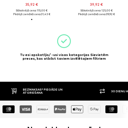
35,92 €
39,92 €
Sākotnējā cena: 115,00 €
Sākotnējā cena: 125,00 €
Pēdējā zemākā cena:
31,43 €
Pēdējā zemākā cena:
39,92 €
Tu esi apskatījis/ -usi visas kategorijas Sievietēm
preces, kas atbilst taviem izvēlētajiem filtriem
BEZMAKSAS* PIEGĀDE UN
30 DIENU 
ATGRIEŠANA