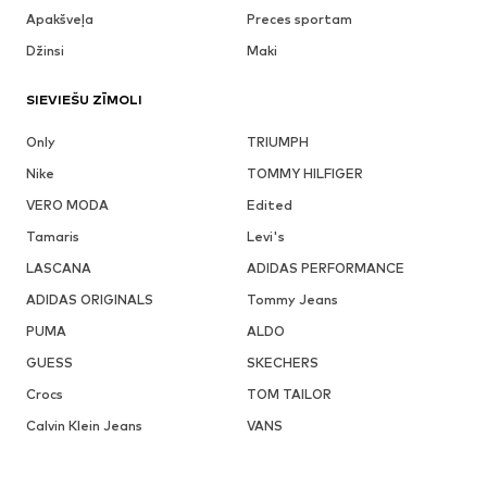
Apakšveļa
Preces sportam
Džinsi
Maki
SIEVIEŠU ZĪMOLI
Only
TRIUMPH
Nike
TOMMY HILFIGER
VERO MODA
Edited
Tamaris
Levi's
LASCANA
ADIDAS PERFORMANCE
ADIDAS ORIGINALS
Tommy Jeans
PUMA
ALDO
GUESS
SKECHERS
Crocs
TOM TAILOR
Calvin Klein Jeans
VANS