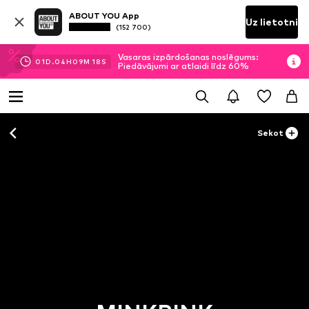
ABOUT YOU App
Uz lietotni
(152 700)
Vasaras izpārdošanas noslēgums:
01
D.
04
H
09
M
17
S
Piedāvājumi ar atlaidi līdz 60%
Sekot