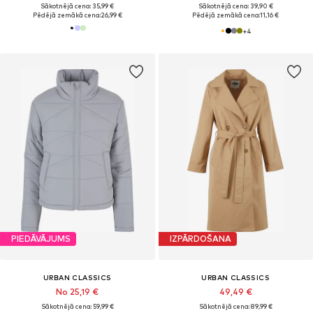
Sākotnējā cena: 35,99 €
Sākotnējā cena: 39,90 €
Pēdējā zemākā cena:
26,99 €
Pēdējā zemākā cena:
11,16 €
+
4
PIEDĀVĀJUMS
IZPĀRDOŠANA
URBAN CLASSICS
URBAN CLASSICS
No 25,19 €
49,49 €
Sākotnējā cena: 59,99 €
Sākotnējā cena: 89,99 €