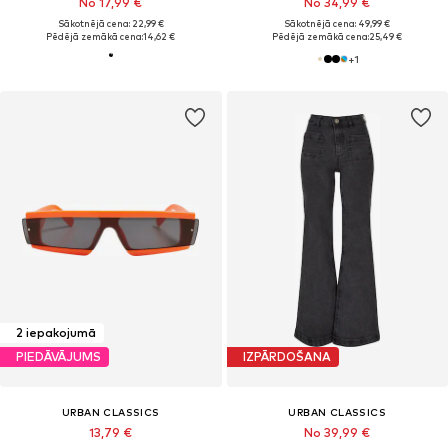
No 17,99 €
No 34,99 €
Sākotnējā cena: 22,99 €
Sākotnējā cena: 49,99 €
Pēdējā zemākā cena:
14,62 €
Pēdējā zemākā cena:
25,49 €
+
1
2 iepakojumā
PIEDĀVĀJUMS
IZPĀRDOŠANA
URBAN CLASSICS
URBAN CLASSICS
13,79 €
No 39,99 €