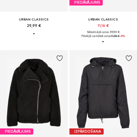
PIEDĀVĀJUMS
URBAN CLASSICS
URBAN CLASSICS
29,99 €
11,16 €
Sākotnējā cena: 39,90 €
Pēdējā zemākā cena:
11,96 €
-6%
PIEDĀVĀJUMS
IZPĀRDOŠANA