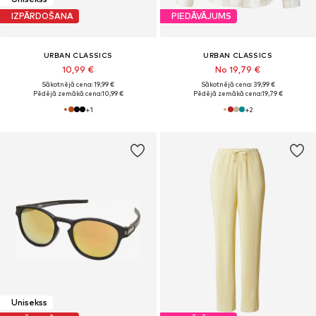
IZPĀRDOŠANA
PIEDĀVĀJUMS
URBAN CLASSICS
URBAN CLASSICS
10,99 €
No 19,79 €
Sākotnējā cena: 19,99 €
Sākotnējā cena: 39,99 €
Pēdējā zemākā cena:
10,99 €
Pēdējā zemākā cena:
19,79 €
+
1
+
2
Unisekss