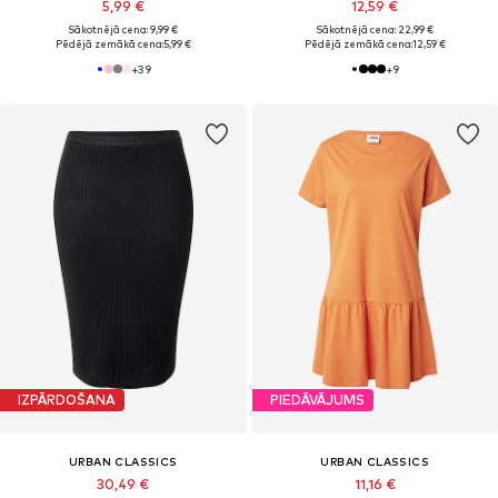
5,99 €
12,59 €
Sākotnējā cena: 9,99 €
Sākotnējā cena: 22,99 €
Pēdējā zemākā cena:
5,99 €
Pēdējā zemākā cena:
12,59 €
+
39
+
9
IZPĀRDOŠANA
PIEDĀVĀJUMS
URBAN CLASSICS
URBAN CLASSICS
30,49 €
11,16 €