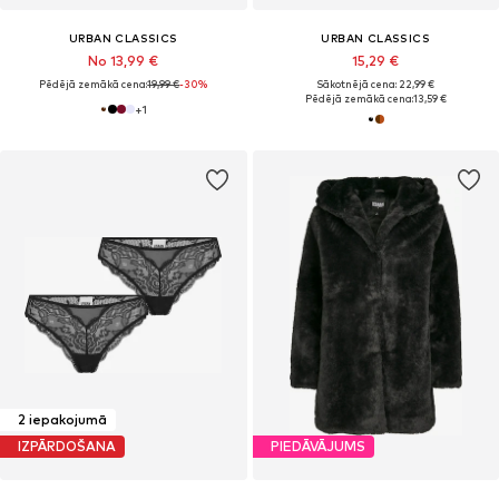
URBAN CLASSICS
URBAN CLASSICS
No 13,99 €
15,29 €
Pēdējā zemākā cena:
19,99 €
-30%
Sākotnējā cena: 22,99 €
Pēdējā zemākā cena:
13,59 €
+
1
2 iepakojumā
IZPĀRDOŠANA
PIEDĀVĀJUMS