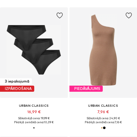
3 iepakojumā
IZPĀRDOŠANA
PIEDĀVĀJUMS
URBAN CLASSICS
URBAN CLASSICS
16,99 €
7,96 €
Sākotnējā cena: 19,99 €
Sākotnējā cena: 24,90 €
Pēdējā zemākā cena:
10,39 €
Pēdējā zemākā cena:
7,16 €