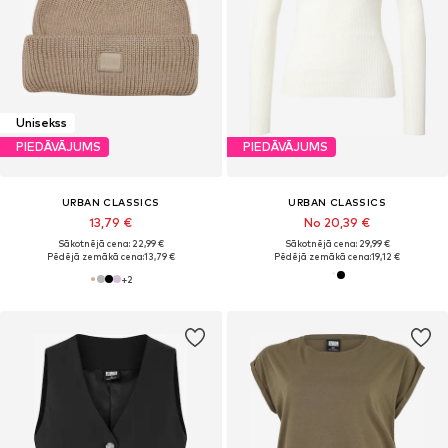
Unisekss
PIEDĀVĀJUMS
PIEDĀVĀJUMS
URBAN CLASSICS
URBAN CLASSICS
13,79 €
No 20,39 €
Sākotnējā cena: 22,99 €
Sākotnējā cena: 29,99 €
Pēdējā zemākā cena:
13,79 €
Pēdējā zemākā cena:
19,12 €
+
2