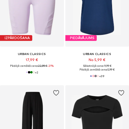
IZPĀRDOŠANA
PIEDĀVĀJUMS
URBAN CLASSICS
URBAN CLASSICS
17,99 €
No 5,99 €
Pēdējā zemākā cena:
22,99 €
-21%
Sākotnējā cena: 9,99 €
Pēdējā zemākā cena:
5,99 €
+
2
+
39