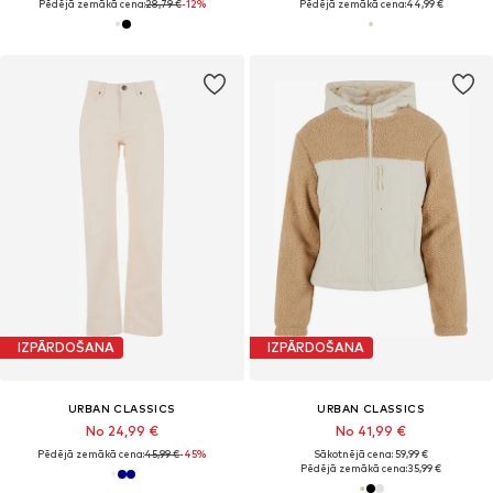
Pēdējā zemākā cena:
28,79 €
-12%
Pēdējā zemākā cena:
44,99 €
IZPĀRDOŠANA
IZPĀRDOŠANA
URBAN CLASSICS
URBAN CLASSICS
No 24,99 €
No 41,99 €
Pēdējā zemākā cena:
45,99 €
-45%
Sākotnējā cena: 59,99 €
Pēdējā zemākā cena:
35,99 €