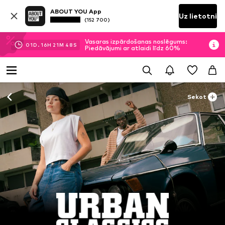
ABOUT YOU App
Uz lietotni
(152 700)
Vasaras izpārdošanas noslēgums:
01
D.
16
H
21
M
46
S
Piedāvājumi ar atlaidi līdz 60%
Sekot