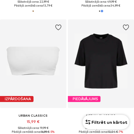
Sākotnējā cena: 22,99 €
Sākotnējā cena: 49,99 €
Pēdējā zemākā cena:
13,79 €
Pēdējā zemākā cena:
34,99 €
IZPĀRDOŠANA
PIEDĀVĀJUMS
URBAN CLASSICS
URBAN CLASSICS
15,99 €
No 12,14 €
Filtrēt un kārtot
Sākotnējā cena: 19,99 €
Sākotnējā cena: 22,99 €
Pēdējā zemākā cena:
16,99 €
-5%
Pēdējā zemākā cena:
13,04 €
-7%