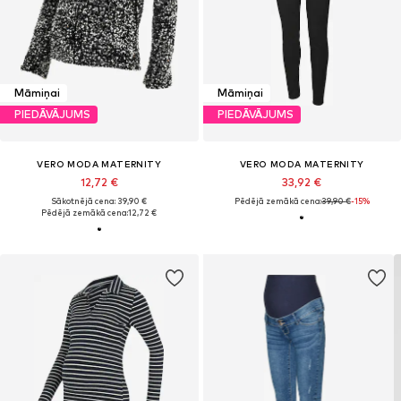
Māmiņai
Māmiņai
PIEDĀVĀJUMS
PIEDĀVĀJUMS
VERO MODA MATERNITY
VERO MODA MATERNITY
12,72 €
33,92 €
Sākotnējā cena: 39,90 €
Pēdējā zemākā cena:
39,90 €
-15%
Pēdējā zemākā cena:
12,72 €