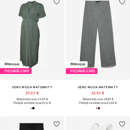
Māmiņai
Māmiņai
PIEDĀVĀJUMS
PIEDĀVĀJUMS
VERO MODA MATERNITY
VERO MODA MATERNITY
29,67 €
23,92 €
Sākotnējā cena: 34,90 €
Sākotnējā cena: 29,90 €
Pēdējā zemākā cena:
23,12 €
Pēdējā zemākā cena:
23,92 €