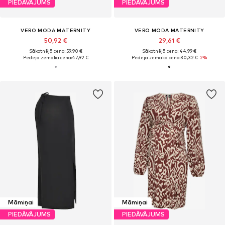
PIEDĀVĀJUMS
PIEDĀVĀJUMS
VERO MODA MATERNITY
VERO MODA MATERNITY
50,92 €
29,61 €
Sākotnējā cena: 59,90 €
Sākotnējā cena: 44,99 €
Pēdējā zemākā cena:
47,92 €
Pēdējā zemākā cena:
30,32 €
-2%
Māmiņai
Māmiņai
PIEDĀVĀJUMS
PIEDĀVĀJUMS