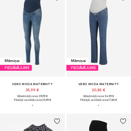
Māmiņai
Māmiņai
PIEDĀVĀJUMS
PIEDĀVĀJUMS
VERO MODA MATERNITY
VERO MODA MATERNITY
35,99 €
20,85 €
Sākotnējā cena: 39,99 €
Sākotnējā cena: 54,99 €
Pēdējā zemākā cena:
35,99 €
Pēdējā zemākā cena:
17,96 €