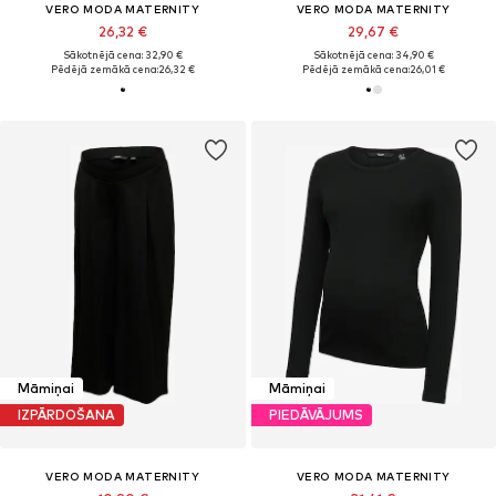
VERO MODA MATERNITY
VERO MODA MATERNITY
26,32 €
29,67 €
Sākotnējā cena: 32,90 €
Sākotnējā cena: 34,90 €
Pēdējā zemākā cena:
26,32 €
Pēdējā zemākā cena:
26,01 €
Māmiņai
Māmiņai
IZPĀRDOŠANA
PIEDĀVĀJUMS
VERO MODA MATERNITY
VERO MODA MATERNITY