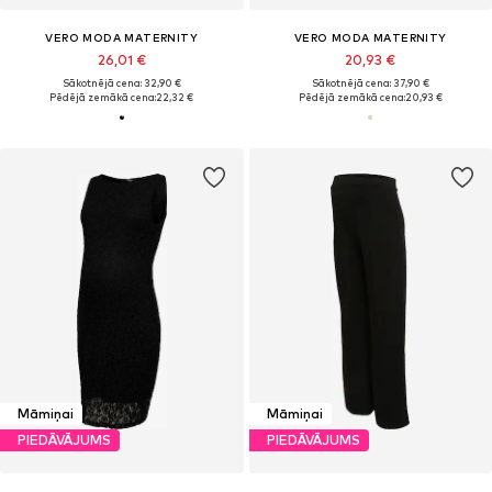
VERO MODA MATERNITY
VERO MODA MATERNITY
26,01 €
20,93 €
Sākotnējā cena: 32,90 €
Sākotnējā cena: 37,90 €
Pēdējā zemākā cena:
22,32 €
Pēdējā zemākā cena:
20,93 €
Māmiņai
Māmiņai
PIEDĀVĀJUMS
PIEDĀVĀJUMS