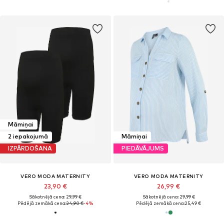
Māmiņai
2 iepakojumā
Māmiņai
IZPĀRDOŠANA
PIEDĀVĀJUMS
VERO MODA MATERNITY
VERO MODA MATERNITY
23,90 €
26,99 €
Sākotnējā cena: 29,99 €
Sākotnējā cena: 29,99 €
Pēdējā zemākā cena:
24,90 €
-4%
Pēdējā zemākā cena:
25,49 €