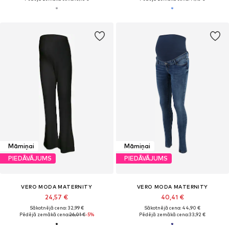
Māmiņai
Māmiņai
PIEDĀVĀJUMS
PIEDĀVĀJUMS
VERO MODA MATERNITY
VERO MODA MATERNITY
24,57 €
40,41 €
Sākotnējā cena: 32,99 €
Sākotnējā cena: 44,90 €
Pēdējā zemākā cena:
26,01 €
-5%
Pēdējā zemākā cena:
33,92 €