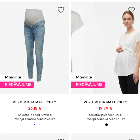
Māmiņai
Māmiņai
PIEDĀVĀJUMS
PIEDĀVĀJUMS
VERO MODA MATERNITY
VERO MODA MATERNITY
26,18 €
19,79 €
Sākotnējā cena: 49,90 €
Sākotnējā cena: 21,99 €
Pēdējā zemākā cena:
24,43 €
Pēdējā zemākā cena:
17,01 €