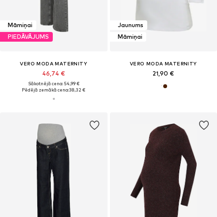
Māmiņai
Jaunums
PIEDĀVĀJUMS
Māmiņai
VERO MODA MATERNITY
VERO MODA MATERNITY
46,74 €
21,90 €
Sākotnējā cena: 54,99 €
Pēdējā zemākā cena:
38,32 €