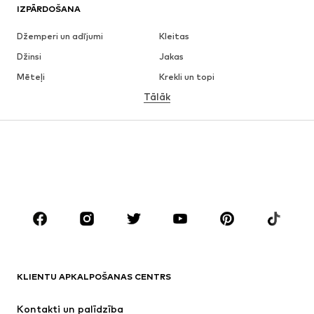
IZPĀRDOŠANA
Džemperi un adījumi
Kleitas
Džinsi
Jakas
Mēteļi
Krekli un topi
Tālāk
Bikses
Apakšveļa
Svārki
Blūzes un tunikas
Ikdienas džemperi
Žaketes
Peldkostīmi
Kombinezoni un sarafāni
Lieli izmēri
Apģērbs grūtniecēm
Apavi
Sports
Aksesuāri
Premium
APĢĒRBI
KLIENTU APKALPOŠANAS CENTRS
Jaunumi
Šobrīd populāri
Kleitas
Džinsi
Kontakti un palīdzība