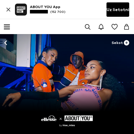
ABOUT YOU App
Uz lietotni
(152 700)
Sekot