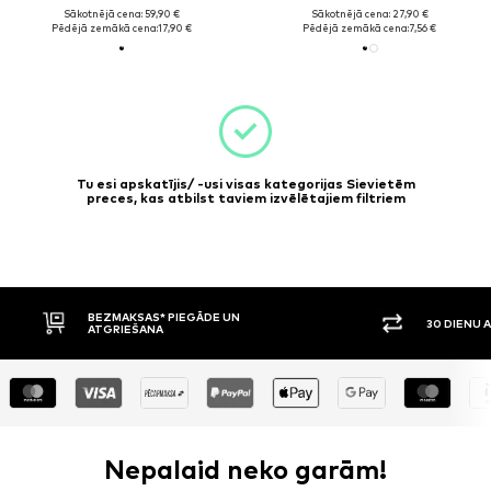
Sākotnējā cena: 59,90 €
Sākotnējā cena: 27,90 €
Pēdējā zemākā cena:
17,90 €
Pēdējā zemākā cena:
7,56 €
Tu esi apskatījis/ -usi visas kategorijas Sievietēm
preces, kas atbilst taviem izvēlētajiem filtriem
BEZMAKSAS* PIEGĀDE UN
30 DIENU 
ATGRIEŠANA
Nepalaid neko garām!