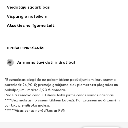
Krekli un topi
Bikses
Veidotāju sadarbības
Jakas
Džemperi un adījumi
Vispārīgie noteikumi
Apakšveļa
Blūzes un tunikas
Atsakies no līguma šeit
Mēteļi
Svārki
Peldkostīmi
Ikdienas džemperi
Žaketes
Kombinezoni un sarafāni
DROŠA IEPIRKŠANĀS
Lieli izmēri
Apģērbs grūtniecēm
Svinības
Ekskluzīvi
 Ar mums tavi dati ir drošībā!
Pārstrāde
*Bezmaksas piegāde uz pakomātiem pasūtījumiem, kuru summa
APAVI
pārsniedz 24,90 €; pretējā gadījumā tiek piemērota piegādes un
pakalpojumu maksa 3,90 € apmērā.
Jaunumi
Šobrīd populāri
Pēdējā zemākā cena 30 dienu laikā pirms cenas samazināšanas.
****Bez maksas no visiem tīkliem Latvijā. Par zvaniem no ārzemēm
Brīvā laika apavi
Puszābaki
var tikt piemērota maksa.
Augstpapēžu apavi
Zābaki
******Visas cenas norādītas ar PVN.
Sandales
Kurpes
Sporta apavi
Laiviņas