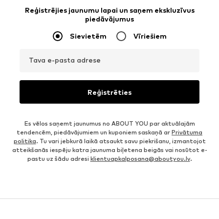
Reģistrējies jaunumu lapai un saņem ekskluzīvus
piedāvājumus
Sievietēm
Vīriešiem
Tava e-pasta adrese
Reģistrēties
Es vēlos saņemt jaunumus no ABOUT YOU par aktuālajām
tendencēm, piedāvājumiem un kuponiem saskaņā ar
Privātuma
politika
. Tu vari jebkurā laikā atsaukt savu piekrišanu, izmantojot
atteikšanās iespēju katra jaunuma biļetena beigās vai nosūtot e-
pastu uz šādu adresi
klientuapkalposana@aboutyou.lv
.