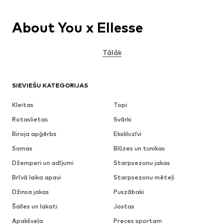
About You x Ellesse
Tālāk
SIEVIEŠU KATEGORIJAS
Kleitas
Topi
Rotaslietas
Svārki
Biroja apģērbs
Ekskluzīvi
Somas
Blūzes un tunikas
Džemperi un adījumi
Starpsezonu jakas
Brīvā laika apavi
Starpsezonu mēteļi
Džinsa jakas
Puszābaki
Šalles un lakati
Jostas
Apakšveļa
Preces sportam