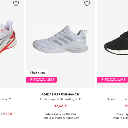
Unisekss
PIEDĀVĀJUMS
PIEDĀVĀJUMS
ADIDAS PERFORMANCE
e Nitro™'
Sporta apavi 'Novaflight 2'
Sporta apavi 
82,46 €
5
00 €
-30%
Sākotnējā cena: 109,95 €
Sākotnēj
zmēros
Pieejams daudzos izmēros
Pieejams 
Pēdējā zemākā cena:
82,46 €
Pēdējā zem
ozam
Pievienot grozam
Pievie