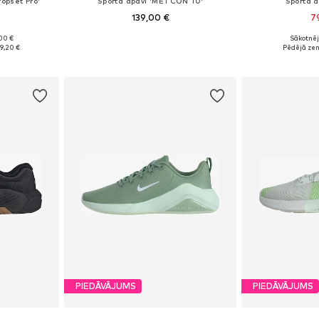
ropset Pro'
Sporta apavi 'METCON 10'
Sporta a
139,00 €
7
+
3
00 €
Sākotnēj
zmēros
Pieejams daudzos izmēros
Pieejams 
19,20 €
Pēdējā ze
ozam
Pievienot grozam
Pievie
PIEDĀVĀJUMS
PIEDĀVĀJUMS