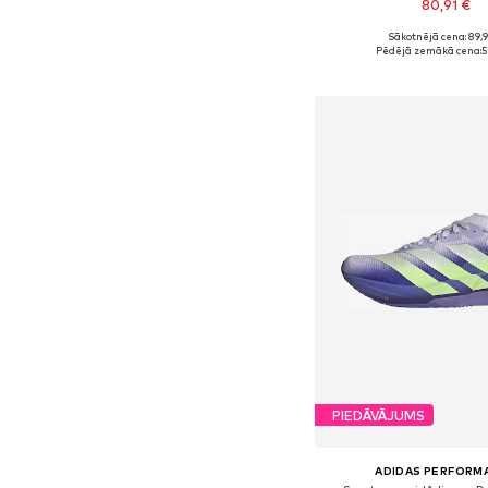
80,91 €
Sākotnējā cena: 89,
Pieejams daudzos i
Pēdējā zemākā cena:
5
Pievienot gr
PIEDĀVĀJUMS
ADIDAS PERFORM