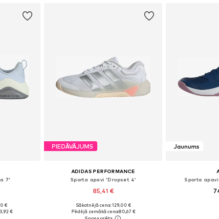
PIEDĀVĀJUMS
Jaunums
ADIDAS PERFORMANCE
a 7'
Sporta apavi 'Dropset 4'
Sporta apavi
85,41 €
7
+
3
90 €
Sākotnējā cena: 129,00 €
zmēros
Pieejams daudzos izmēros
Pieejams 
3,92 €
Pēdējā zemākā cena:
80,67 €