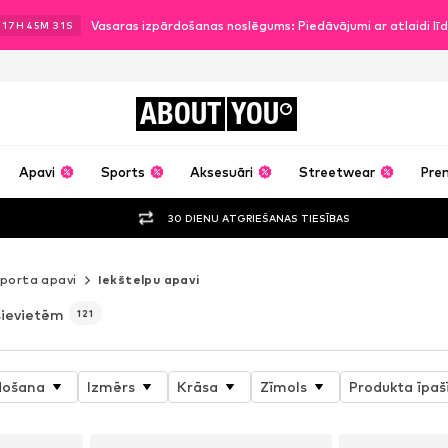
Vasaras izpārdošanas noslēgums: Piedāvājumi ar atlaidi l
.
17
H
45
M
28
S
ABOUT
YOU
Apavi
Sports
Aksesuāri
Streetwear
Pre
30 DIENU ATGRIEŠANAS TIESĪBAS
porta apavi
Iekštelpu apavi
sievietēm
121
došana
Izmērs
Krāsa
Zīmols
Produkta īpaš