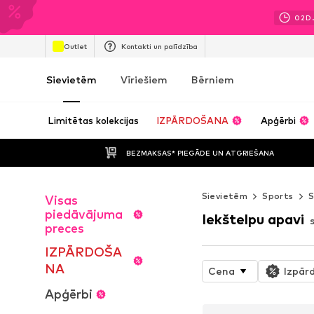
02
D
Outlet
Kontakti un palīdzība
Sievietēm
Vīriešiem
Bērniem
Limitētas kolekcijas
IZPĀRDOŠANA
Apģērbi
BEZMAKSAS* PIEGĀDE UN ATGRIEŠANA
Sievietēm
Sports
S
Visas
piedāvājuma
Iekštelpu apavi
preces
IZPĀRDOŠA
NA
Cena
Izpār
Apģērbi