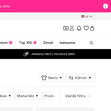
īdz 60%
LV
LV
mium
Top 100
Zīmoli
Iedvesma
APMAKSA PREČU PIEGĀDES BRĪDĪ
Skats
Kārtot
ības
Materiāls
Produktu sērija
Vairāk filtru
Sporta veids