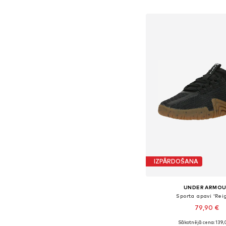
Pievienot gr
IZPĀRDOŠANA
UNDER ARMO
Sporta apavi 'Rei
79,90 €
Sākotnējā cena: 139,
Pieejams daudzos i