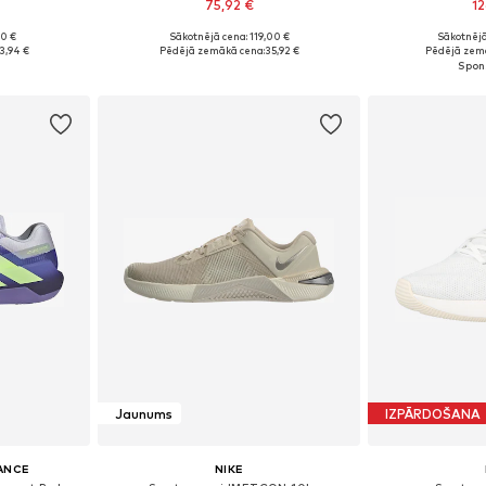
75,92 €
12
90 €
Sākotnējā cena: 119,00 €
Sākotnējā
zmēros
Pieejamie izmēri: 37, 38, 38,5, 39, 40,5, 41
Pieejams 
3,94 €
Pēdējā zemākā cena:
35,92 €
Pēdējā zem
ozam
Pievienot grozam
Pievie
Jaunums
IZPĀRDOŠANA
ANCE
NIKE