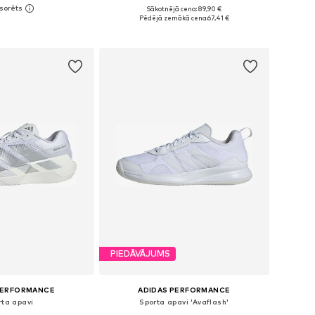
+
4
Sākotnējā cena: 89,90 €
daudzos izmēros
Pieejams daudzos izmēros
Pēdējā zemākā cena:
67,41 €
not grozam
Pievienot grozam
PIEDĀVĀJUMS
PERFORMANCE
ADIDAS PERFORMANCE
rta apavi
Sporta apavi 'Avaflash'