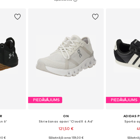
ozam
Pievienot grozam
Pievie
PIEDĀVĀJUMS
PIEDĀVĀJUMS
UR
ON
ADIDAS 
gn 6'
Skriešanas apavi 'CloudX 4 Ad'
Sporta a
121,50 €
4
00 €
Sākotnējā cena: 159,00 €
Sākotnēj
zmēros
Pieejams daudzos izmēros
Pieejams 