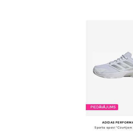
Pieejams daudzos i
Pievienot gr
PIEDĀVĀJUMS
ADIDAS PERFORM
Sporta apavi 'Courtjam 