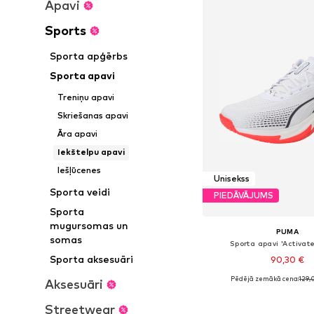
Apavi
Sports
Sporta apģērbs
Sporta apavi
Treniņu apavi
Skriešanas apavi
Āra apavi
Iekštelpu apavi
Iešļūcenes
Unisekss
Sporta veidi
PIEDĀVĀJUMS
Sporta
mugursomas un
PUMA
somas
Sporta apavi 'Activat
Sporta aksesuāri
90,30 €
Pēdējā zemākā cena:
129,
Aksesuāri
Pieejams daudzos i
Pievienot gr
Streetwear