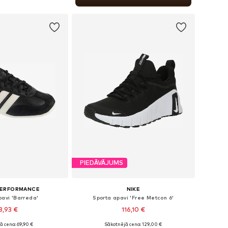
not grozam
PIEDĀVĀJUMS
PERFORMANCE
NIKE
pavi 'Barreda'
Sporta apavi 'Free Metcon 6'
8,93 €
116,10 €
ā cena: 69,90 €
Sākotnējā cena: 129,00 €
daudzos izmēros
Pieejams daudzos izmēros