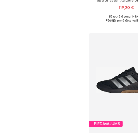
Sporta apavi 'Adizero D
119,20 €
+
1
Sākotnējā cena: 149,
Pieejams daudzos i
Pēdējā zemākā cena:
1
Pievienot gr
PIEDĀVĀJUMS