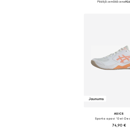
Pēdējā zemākā cena:
92,
Pievienot gr
Jaunums
ASICS
Sporta apavi 'Gel-Ded
74,90 €