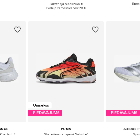
+
1
Sākotnējā cena: 89,90 €
zmēros
Pieejams daudzos izmēros
Pieejams 
Pēdējā zemākā cena:
71,91 €
ozam
Pievienot grozam
Pievie
Unisekss
PIEDĀVĀJUMS
PIEDĀVĀJUMS
ANCE
PUMA
ADIDAS 
Control 3'
Skriešanas apavi 'Inhale'
Spo