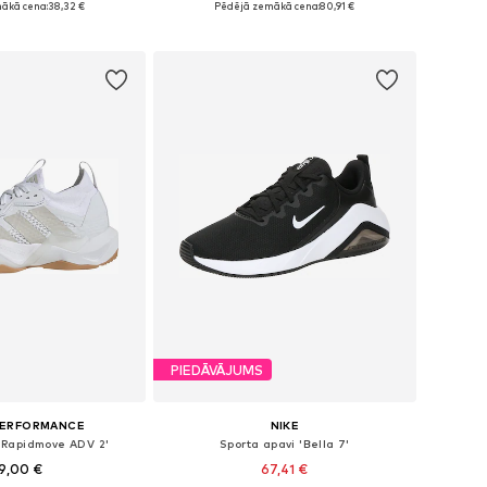
ākā cena:
38,32 €
Pēdējā zemākā cena:
80,91 €
not grozam
Pievienot grozam
PIEDĀVĀJUMS
PERFORMANCE
NIKE
 'Rapidmove ADV 2'
Sporta apavi 'Bella 7'
9,00 €
67,41 €