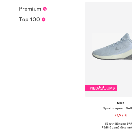
Premium
Top 100
PIEDĀVĀJUMS
NIKE
Sporta apavi 'Bell
71,92 €
+
4
Sākotnējā cena: 89,
Pieejams daudzos i
Pēdējā zemākā cena:
6