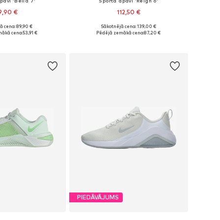
pavi 'Bella 7'
Sporta apavi 'Reign 6'
9,90 €
112,50 €
+
4
ā cena: 89,90 €
Sākotnējā cena: 139,00 €
daudzos izmēros
Pieejams daudzos izmēros
mākā cena:
53,91 €
Pēdējā zemākā cena:
87,20 €
not grozam
Pievienot grozam
PIEDĀVĀJUMS