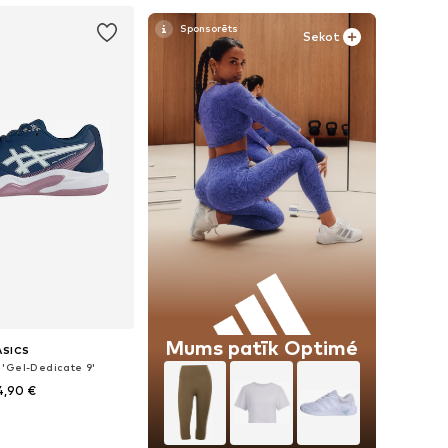
Sekot
Mums patīk Optimé
ASICS
 'Gel-Dedicate 9'
4,90 €
daudzos izmēros