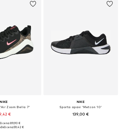
NIKE
NIKE
'Air Zoom Bella 7'
Sporta apavi 'Metcon 10'
9,42 €
139,00 €
+
3
ā cena: 89,90 €
daudzos izmēros
Pieejams daudzos izmēros
ākā cena:
59,42 €
not grozam
Pievienot grozam