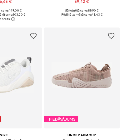
6,65 €
59,42 €
+
1
 cena: 149,00 €
Sākotnējā cena: 89,90 €
daudzos izmēros
Pieejams daudzos izmēros
ākā cena:
103,20 €
Pēdējā zemākā cena:
45,43 €
not grozam
Pievienot grozam
PIEDĀVĀJUMS
NIKE
UNDER ARMOUR