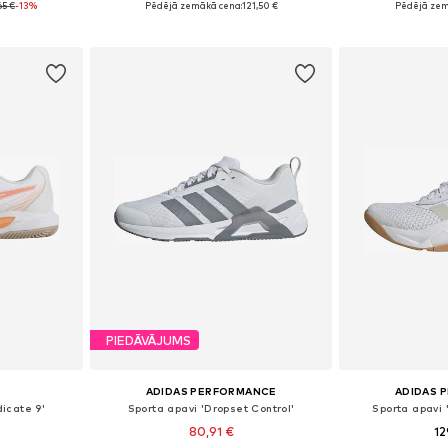
65 €
-13%
Pēdējā zemākā cena:
121,50 €
Pēdējā zem
ozam
Pievienot grozam
Pievie
PIEDĀVĀJUMS
ADIDAS PERFORMANCE
ADIDAS 
icate 9'
Sporta apavi 'Dropset Control'
Sporta apavi
80,91 €
12