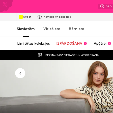
03
D.
Outlet
Kontakti un palīdzība
Sievietēm
Vīriešiem
Bērniem
Limitētas kolekcijas
IZPĀRDOŠANA
Apģērbi
BEZMAKSAS* PIEGĀDE UN ATGRIEŠANA