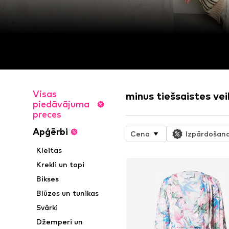
Visas
minus tiešsaistes vei
piedāvājuma
preces
Apģērbi
Cena
Izpārdošan
Kleitas
Krekli un topi
Bikses
Blūzes un tunikas
Svārki
Džemperi un