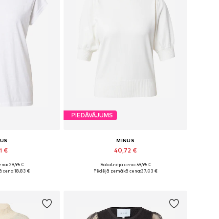
PIEDĀVĀJUMS
NUS
MINUS
1 €
40,72 €
na: 29,95 €
Sākotnējā cena: 59,95 €
i: XS, S, M, L
Pieejamie izmēri: XS, S, M, L, XL
 cena:
18,83 €
Pēdējā zemākā cena:
37,03 €
t grozam
Pievienot grozam