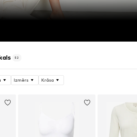
kals
52
a
Izmērs
Krāsa