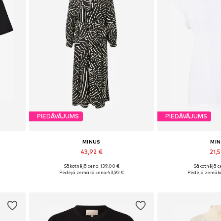
PIEDĀVĀJUMS
PIEDĀVĀJUMS
MINUS
MI
43,92 €
21,5
Sākotnējā cena: 139,00 €
Sākotnējā ce
XL
Pieejamie izmēri: 36
Pieejamie izmēr
Pēdējā zemākā cena:
43,92 €
Pēdējā zemākā
Pievienot grozam
Pievieno