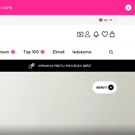
īdz 60%
LV
LV
mium
Top 100
Zīmoli
Iedvesma
APMAKSA PREČU PIEGĀDES BRĪDĪ
SEKOT