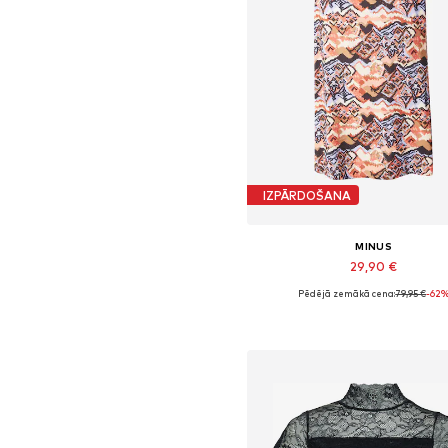
IZPĀRDOŠANA
MINUS
29,90 €
Pēdējā zemākā cena:
79,95 €
-62
Pieejamie izmēri: 34, 38
Pievienot grozam