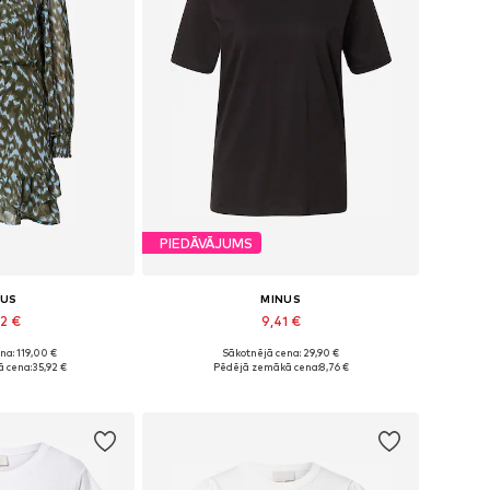
PIEDĀVĀJUMS
NUS
MINUS
92 €
9,41 €
na: 119,00 €
Sākotnējā cena: 29,90 €
: 34, 36, 38, 40
Pieejamie izmēri: XS, S, M, L, XL
 cena:
35,92 €
Pēdējā zemākā cena:
8,76 €
t grozam
Pievienot grozam