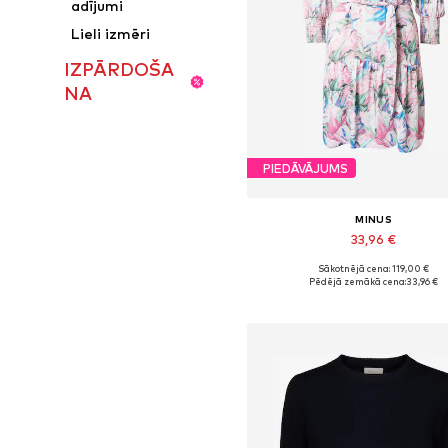
adījumi
Lieli izmēri
IZPĀRDOŠA
NA
PIEDĀVĀJUMS
MINUS
33,96 €
Sākotnējā cena: 119,00 €
Pieejamie izmēri: 34, 36, 38, 40
Pēdējā zemākā cena:
33,96 €
Pievienot grozam