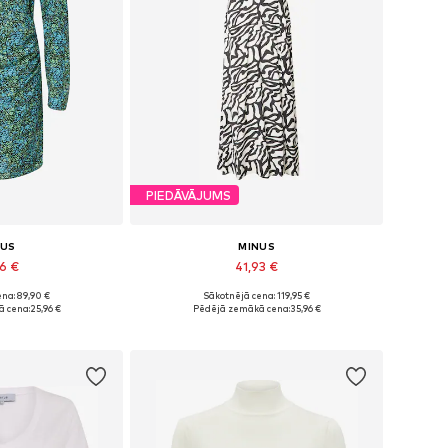
PIEDĀVĀJUMS
NUS
MINUS
96 €
41,93 €
na: 89,90 €
Sākotnējā cena: 119,95 €
ri: 34, 36, 38
Pieejamie izmēri: 34, 36
 cena:
25,96 €
Pēdējā zemākā cena:
35,96 €
t grozam
Pievienot grozam