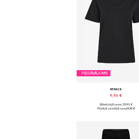
PIEDĀVĀJUMS
MINUS
9,96 €
Sākotnējā cena: 29,90 €
Pieejamie izmēri: XS, S, M, L, 
Pēdējā zemākā cena:
9,96 €
Pievienot grozam