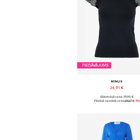
PIEDĀVĀJUMS
MINUS
26,91 €
Sākotnējā cena: 39,90 €
Pieejamie izmēri: XS, S, M, L, 
Pēdējā zemākā cena:
29,67 €
-9%
Pievienot grozam