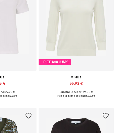
PIEDĀVĀJUMS
NUS
MINUS
5 €
55,92 €
na: 29,90 €
Sākotnējā cena: 179,00 €
i: XS, S, M, L
Pieejamie izmēri: XL, XXL
ā cena:
9,96 €
Pēdējā zemākā cena:
55,92 €
t grozam
Pievienot grozam