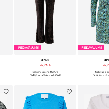
PIEDĀVĀJUMS
PIEDĀVĀJUMS
MINUS
MI
25,96 €
25,
%
Sākotnējā cena: 89,95 €
Sākotnējā ce
Pieejamie izmēri: 38, 40
Pieejamie izmē
Pēdējā zemākā cena:
25,96 €
Pēdējā zemākā
Pievienot grozam
Pievieno