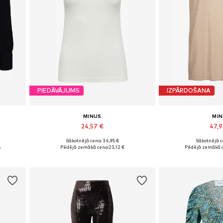
PIEDĀVĀJUMS
IZPĀRDOŠANA
MINUS
MI
24,57 €
47,
Sākotnējā cena: 34,95 €
Sākotnējā ce
 XXL
Pieejamie izmēri: S, M, XL, XXL
Pieejamie izmēri:
%
Pēdējā zemākā cena:
23,12 €
Pēdējā zemākā 
Pievienot grozam
Pievieno