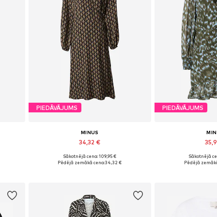
PIEDĀVĀJUMS
PIEDĀVĀJUMS
MINUS
MI
34,32 €
35,
Sākotnējā cena: 109,95 €
Sākotnējā ce
Pieejamie izmēri: 34
Pieejamie izmēri
Pēdējā zemākā cena:
34,32 €
Pēdējā zemākā
Pievienot grozam
Pievieno