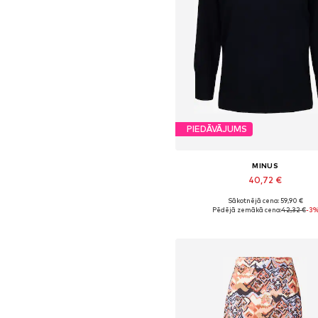
PIEDĀVĀJUMS
MINUS
40,72 €
Sākotnējā cena: 59,90 €
Pieejamie izmēri: XS, S, M, XL,
Pēdējā zemākā cena:
42,32 €
-3
Pievienot grozam