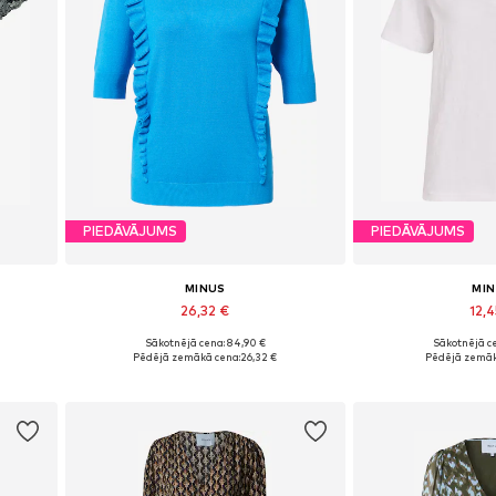
PIEDĀVĀJUMS
PIEDĀVĀJUMS
MINUS
MI
26,32 €
12,4
Sākotnējā cena: 84,90 €
Sākotnējā ce
XL
Pieejamie izmēri: S
Pieejamie izmēr
Pēdējā zemākā cena:
26,32 €
Pēdējā zemāk
Pievienot grozam
Pievieno