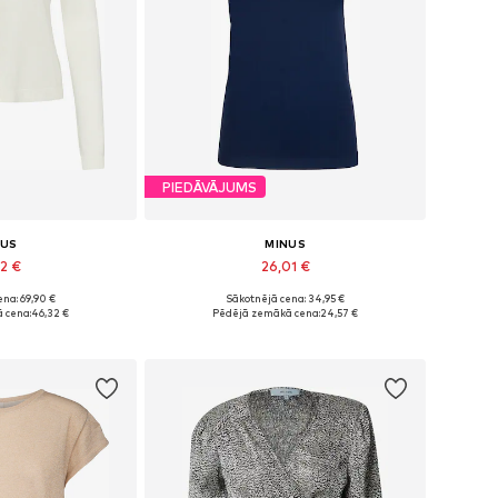
PIEDĀVĀJUMS
NUS
MINUS
42 €
26,01 €
na: 69,90 €
Sākotnējā cena: 34,95 €
i: XS, S, M, L
Pieejamie izmēri: XS, S, M, XL
 cena:
46,32 €
Pēdējā zemākā cena:
24,57 €
t grozam
Pievienot grozam