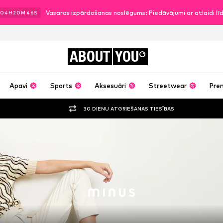
Vasaras izpārdošanas noslēgums: Piedāvājumi ar atlaidi l
04
H
20
M
44
S
ABOUT
YOU
Apavi
Sports
Aksesuāri
Streetwear
Pre
30 DIENU ATGRIEŠANAS TIESĪBAS