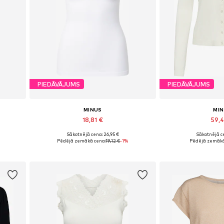
PIEDĀVĀJUMS
PIEDĀVĀJUMS
MINUS
MI
18,81 €
59,
Sākotnējā cena: 26,95 €
Sākotnējā ce
, 42
Pieejamie izmēri: S, M, L
Pieejamie izmēr
Pēdējā zemākā cena:
19,12 €
-1%
Pēdējā zemākā
Pievienot grozam
Pievieno