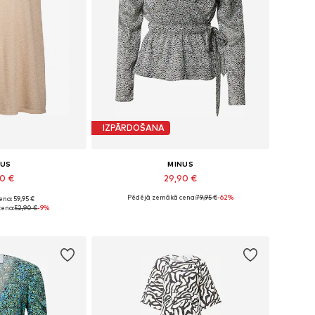
IZPĀRDOŠANA
NUS
MINUS
90 €
29,90 €
Pēdējā zemākā cena:
79,95 €
-62%
na: 59,95 €
 XS, S, M, L, XL
Pieejamie izmēri: XS, M
cena:
52,90 €
-9%
t grozam
Pievienot grozam