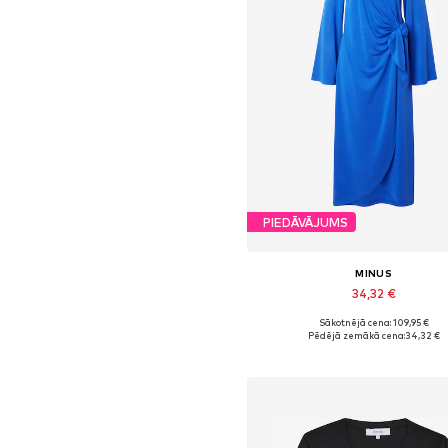
PIEDĀVĀJUMS
MINUS
34,32 €
Sākotnējā cena: 109,95 €
Pieejamie izmēri: 36
Pēdējā zemākā cena:
34,32 €
Pievienot grozam