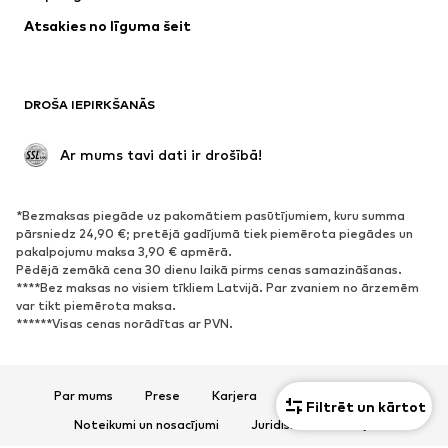
Apakšveļa
Blūzes un tunikas
Atsakies no līguma šeit
Mēteļi
Svārki
Peldkostīmi
Ikdienas džemperi
Žaketes
Kombinezoni un sarafāni
DROŠA IEPIRKŠANĀS
Lieli izmēri
Apģērbs grūtniecēm
Svinības
Ekskluzīvi
 Ar mums tavi dati ir drošībā!
Pārstrāde
*Bezmaksas piegāde uz pakomātiem pasūtījumiem, kuru summa
APAVI
pārsniedz 24,90 €; pretējā gadījumā tiek piemērota piegādes un
pakalpojumu maksa 3,90 € apmērā.
Jaunumi
Šobrīd populāri
Pēdējā zemākā cena 30 dienu laikā pirms cenas samazināšanas.
****Bez maksas no visiem tīkliem Latvijā. Par zvaniem no ārzemēm
Brīvā laika apavi
Puszābaki
var tikt piemērota maksa.
Augstpapēžu apavi
Zābaki
******Visas cenas norādītas ar PVN.
Sandales
Kurpes
Sporta apavi
Laiviņas
Par mums
Prese
Karjera
Datu aizsardzība
Atvērti apavi
Mājas apavi
Filtrēt un kārtot
Noteikumi un nosacījumi
Juridiskā informācija
Ekskluzīvi