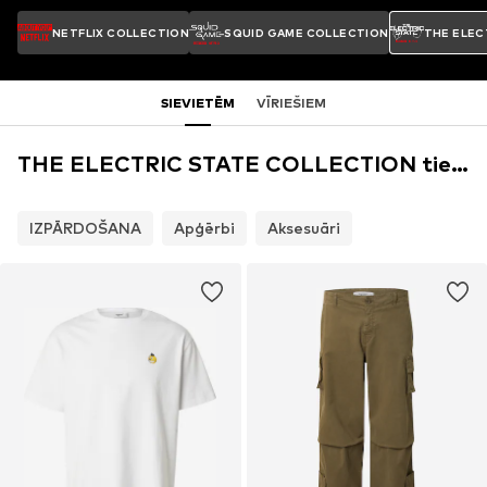
NETFLIX COLLECTION
SQUID GAME COLLECTION
THE ELEC
SIEVIETĒM
VĪRIEŠIEM
THE ELECTRIC STATE COLLECTION tiešsaistes veikals
IZPĀRDOŠANA
Apģērbi
Aksesuāri