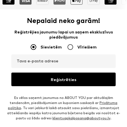
Nepalaid neko garām!
Reģistrējies jaunumu lapai un saņem ekskluzīvus
piedāvājumus
Sievietēm
Vīriešiem
Tava e-pasta adrese
Reģistrēties
Es vēlos saņemt jaunumus no ABOUT YOU par aktuālajām
tendencēm, piedāvājumiem un kuponiem saskaņā ar
Privātuma
politika
. Tu vari jebkurā laikā atsaukt savu piekrišanu, izmantojot
atteikšanās iespēju katra jaunuma biļetena beigās vai nosūtot e-
pastu uz šādu adresi
klientuapkalposana@aboutyou.lv
.