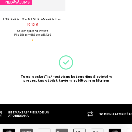
PIEDĀVĀJUMS
THE ELECTRIC STATE COLLECTION
19,12 €
Sākotnējā cena: 59,90 €
Pēdējā zemākā cena:
19,12 €
Tu esi apskatījis/ -usi visas kategorijas Sievietēm
preces, kas atbilst taviem izvēlētajiem filtriem
30 DIENU ATGRIEŠANAS TIESĪBAS
APMAKSA P