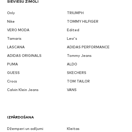
SIEVIEŠU ZĪMOLI
Only
TRIUMPH
Nike
TOMMY HILFIGER
VERO MODA
Edited
Tamaris
Levi's
LASCANA
ADIDAS PERFORMANCE
ADIDAS ORIGINALS
Tommy Jeans
PUMA
ALDO
GUESS
SKECHERS
Crocs
TOM TAILOR
Calvin Klein Jeans
VANS
IZPĀRDOŠANA
Džemperi un adījumi
Kleitas