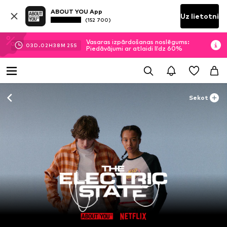
ABOUT YOU App
Uz lietotni
(152 700)
Vasaras izpārdošanas noslēgums:
03
D.
02
H
38
M
25
S
Piedāvājumi ar atlaidi līdz 60%
Sekot