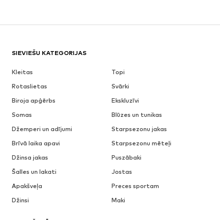
SIEVIEŠU KATEGORIJAS
Kleitas
Topi
Rotaslietas
Svārki
Biroja apģērbs
Ekskluzīvi
Somas
Blūzes un tunikas
Džemperi un adījumi
Starpsezonu jakas
Brīvā laika apavi
Starpsezonu mēteļi
Džinsa jakas
Puszābaki
Šalles un lakati
Jostas
Apakšveļa
Preces sportam
Džinsi
Maki