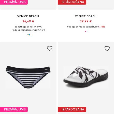
PIEDĀVĀJUMS
IZPĀRDOŠANA
VENICE BEACH
VENICE BEACH
24,49 €
29,99 €
Sākotnējā cena: 34,99 €
Pēdējā zemākā cena:
35,99 €
-16%
Pēdējā zemākā cena:
24,49 €
PIEDĀVĀJUMS
IZPĀRDOŠANA