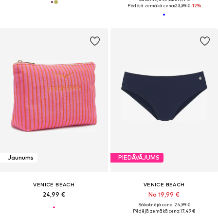
Pēdējā zemākā cena:
23,99 €
-12%
Jaunums
PIEDĀVĀJUMS
VENICE BEACH
VENICE BEACH
24,99 €
No 19,99 €
Sākotnējā cena: 24,99 €
Pēdējā zemākā cena:
17,49 €