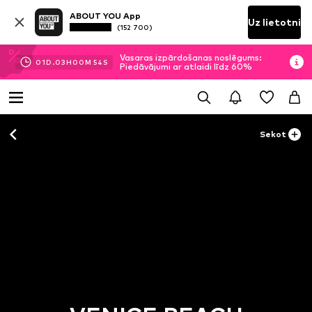
ABOUT YOU App
Uz lietotni
(152 700)
Vasaras izpārdošanas noslēgums:
01
D.
03
H
00
M
52
S
Piedāvājumi ar atlaidi līdz 60%
Sekot