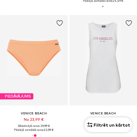
Pēdējā zemākā cena:
24,49 €
PIEDĀVĀJUMS
VENICE BEACH
VENICE BEACH
No 23,99 €
24,99 €
Filtrēt un kārtot
Sākotnējā cena: 29,99 €
Pēdējā zemākā cena:
23,99 €