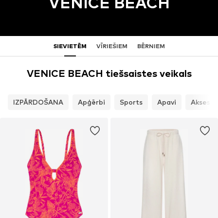
VENICE BEACH
SIEVIETĒM
VĪRIEŠIEM
BĒRNIEM
VENICE BEACH tiešsaistes veikals
IZPĀRDOŠANA
Apģērbi
Sports
Apavi
Aksesuā