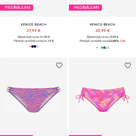
PIEDĀVĀJUMS
PIEDĀVĀJUMS
VENICE BEACH
VENICE BEACH
27,99 €
20,99 €
Sākotnējā cena: 34,99 €
Sākotnējā cena: 29,99 €
Pēdējā zemākā cena:
24,49 €
Pēdējā zemākā cena:
23,99 €
-12%
+
1