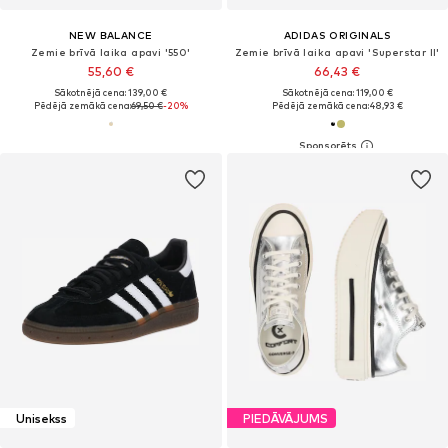
NEW BALANCE
ADIDAS ORIGINALS
Zemie brīvā laika apavi '550'
Zemie brīvā laika apavi 'Superstar II'
55,60 €
66,43 €
Sākotnējā cena: 139,00 €
Sākotnējā cena: 119,00 €
Pēdējā zemākā cena:
69,50 €
-20%
Pēdējā zemākā cena:
48,93 €
Unisekss
PIEDĀVĀJUMS