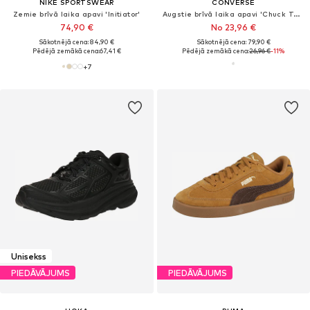
NIKE SPORTSWEAR
CONVERSE
Zemie brīvā laika apavi 'Initiator'
Augstie brīvā laika apavi 'Chuck Taylor All Star'
74,90 €
No 23,96 €
Sākotnējā cena: 84,90 €
Sākotnējā cena: 79,90 €
Pēdējā zemākā cena:
67,41 €
Pēdējā zemākā cena:
26,96 €
-11%
+
7
Unisekss
PIEDĀVĀJUMS
PIEDĀVĀJUMS