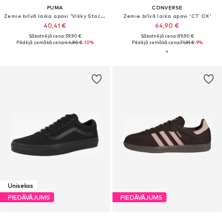
PUMA
CONVERSE
Zemie brīvā laika apavi 'Vikky Stacked'
Zemie brīvā laika apavi 'CT OX'
40,41 €
64,90 €
Sākotnējā cena: 59,90 €
Sākotnējā cena: 89,90 €
Pēdējā zemākā cena:
44,90 €
-10%
Pēdējā zemākā cena:
71,91 €
-9%
Unisekss
PIEDĀVĀJUMS
PIEDĀVĀJUMS