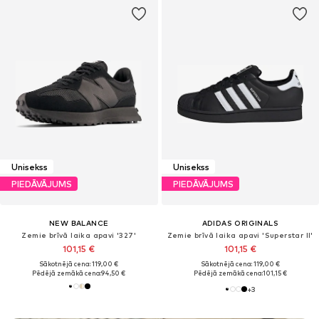
Unisekss
Unisekss
PIEDĀVĀJUMS
PIEDĀVĀJUMS
NEW BALANCE
ADIDAS ORIGINALS
Zemie brīvā laika apavi '327'
Zemie brīvā laika apavi 'Superstar II'
101,15 €
101,15 €
Sākotnējā cena: 119,00 €
Sākotnējā cena: 119,00 €
Pēdējā zemākā cena:
94,50 €
Pēdējā zemākā cena:
101,15 €
+
3