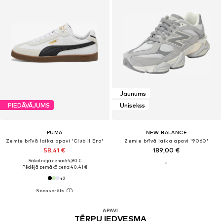
Jaunums
PIEDĀVĀJUMS
Unisekss
PUMA
NEW BALANCE
Zemie brīvā laika apavi 'Club II Era'
Zemie brīvā laika apavi '9060'
58,41 €
189,00 €
Sākotnējā cena: 64,90 €
Pēdējā zemākā cena:
40,41 €
+
2
APAVI
TĒRPU IEDVESMA