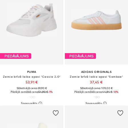
PIEDĀVĀJUMS
PIEDĀVĀJUMS
PUMA
ADIDAS ORIGINALS
Zemie brīvā laika apavi 'Cassia 2.0'
Zemie brīvā laika apavi 'Sambae'
53,91 €
37,45 €
Sākotnējā cena: 69,90 €
Sākotnējā cena: 109,00 €
Pēdējā zemākā cena:
54,90 €
-1%
Pēdējā zemākā cena:
44,94 €
-16%