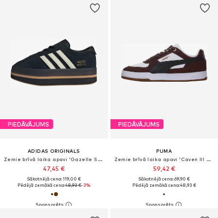
PIEDĀVĀJUMS
PIEDĀVĀJUMS
ADIDAS ORIGINALS
PUMA
Zemie brīvā laika apavi 'Gazelle Stack'
Zemie brīvā laika apavi 'Caven III OG'
47,45 €
59,42 €
Sākotnējā cena: 119,00 €
Sākotnējā cena: 69,90 €
Pēdējā zemākā cena:
48,93 €
-3%
Pēdējā zemākā cena:
48,93 €