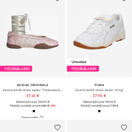
Unisekss
PIEDĀVĀJUMS
PIEDĀVĀJUMS
ADIDAS ORIGINALS
PUMA
Zemie brīvā laika apavi 'Taekwondo Mei'
Zemie brīvā laika apavi 'King'
37,45 €
37,96 €
Sākotnējā cena: 109,00 €
Sākotnējā cena: 119,00 €
Pēdējā zemākā cena:
44,94 €
-16%
Pēdējā zemākā cena:
37,96 €