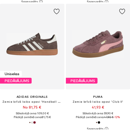
Unisekss
PIEDĀVĀJUMS
PIEDĀVĀJUMS
ADIDAS ORIGINALS
PUMA
Zemie brīvā laika apavi 'Handball Spezial'
Zemie brīvā laika apavi 'Club II'
No 81,75 €
41,93 €
Sākotnējā cena: 109,00 €
Sākotnējā cena: 59,90 €
Pēdējā zemākā cena:
81,75 €
Pēdējā zemākā cena:
47,92 €
-12%