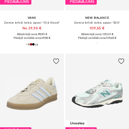
PIEDĀVĀJUMS
PIEDĀVĀJUMS
VANS
NEW BALANCE
Zemie brīvā laika apavi 'Old Skool'
Zemie brīvā laika apavi '530'
No 29,96 €
109,65 €
Sākotnējā cena: 99,90 €
Sākotnējā cena: 129,00 €
Pēdējā zemākā cena:
29,96 €
Pēdējā zemākā cena:
109,65 €
+
4
Unisekss