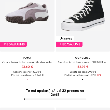
Unisekss
PIEDĀVĀJUMS
PIEDĀVĀJUMS
PUMA
CONVERSE
Zemie brīvā laika apavi 'Mostro Velvet Dream'
Augstie brīvā laika apavi 'CHUCK TAYLOR ALL STAR LIFT PLATFORM WIDE WIDTH'
43,60 €
62,93 €
Sākotnējā cena: 139,00 €
Sākotnējā cena: 89,90 €
Pēdējā zemākā cena:
43,60 €
Pēdējā zemākā cena:
71,92 €
-12%
Tu esi apskatījis/-usi 32 preces no
2648