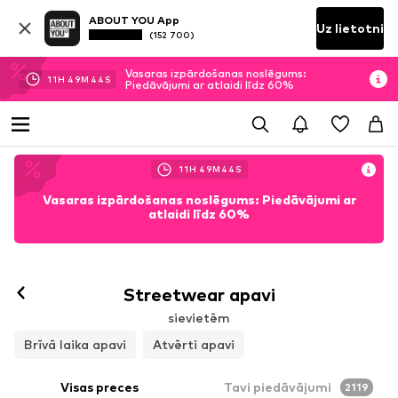
ABOUT YOU App
Uz lietotni
(152 700)
Vasaras izpārdošanas noslēgums:
11
H
49
M
42
S
Piedāvājumi ar atlaidi līdz 60%
11
H
49
M
42
S
Vasaras izpārdošanas noslēgums: Piedāvājumi ar
atlaidi līdz 60%
Sekot
Streetwear apavi
sievietēm
Brīvā laika apavi
Atvērti apavi
Visas preces
Tavi piedāvājumi
2119