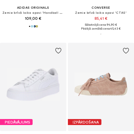
ADIDAS ORIGINALS
CONVERSE
Zemie brīvā laika apavi 'Handball Spezial'
Zemie brīvā laika apavi 'CTAS'
109,00 €
85,41 €
Sākotnējā cena: 94,90 €
Pēdējā zemākā cena:
45,43 €
PIEDĀVĀJUMS
IZPĀRDOŠANA