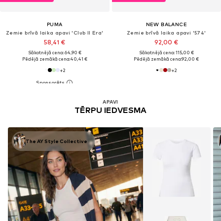
PUMA
NEW BALANCE
Zemie brīvā laika apavi 'Club II Era'
Zemie brīvā laika apavi '574'
58,41 €
92,00 €
Sākotnējā cena: 64,90 €
Sākotnējā cena: 115,00 €
Pēdējā zemākā cena:
40,41 €
Pēdējā zemākā cena:
92,00 €
+
2
+
2
APAVI
TĒRPU IEDVESMA
The AY Style Collective