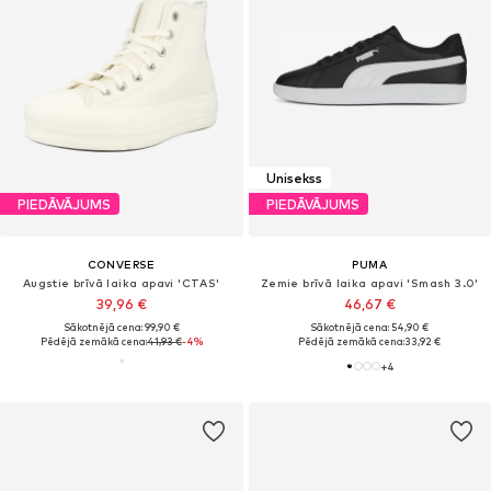
Unisekss
PIEDĀVĀJUMS
PIEDĀVĀJUMS
CONVERSE
PUMA
Augstie brīvā laika apavi 'CTAS'
Zemie brīvā laika apavi 'Smash 3.0'
39,96 €
46,67 €
Sākotnējā cena: 99,90 €
Sākotnējā cena: 54,90 €
Pēdējā zemākā cena:
41,93 €
-4%
Pēdējā zemākā cena:
33,92 €
+
4