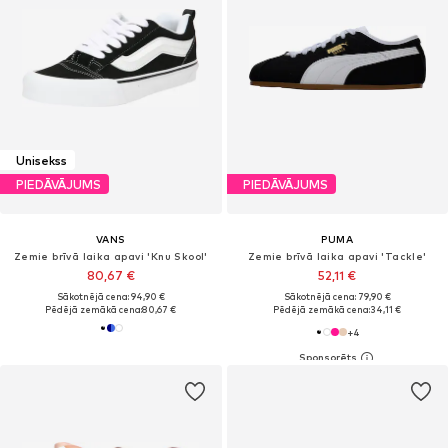
Unisekss
PIEDĀVĀJUMS
PIEDĀVĀJUMS
VANS
PUMA
Zemie brīvā laika apavi 'Knu Skool'
Zemie brīvā laika apavi 'Tackle'
80,67 €
52,11 €
Sākotnējā cena: 94,90 €
Sākotnējā cena: 79,90 €
Pēdējā zemākā cena:
80,67 €
Pēdējā zemākā cena:
34,11 €
+
4