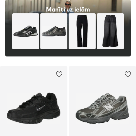
Manīti uz ielām