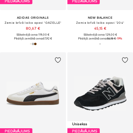
PIEDĀVĀJUMS
PIEDĀVĀJUMS
ADIDAS ORIGINALS
NEW BALANCE
Zemie brīvā laika apavi 'GAZELLE'
Zemie brīvā laika apavi '204'
80,67 €
45,15 €
Sākotnējā cena: 119,00 €
Sākotnējā cena: 129,00 €
Pēdējā zemākā cena:
67,92 €
Pēdējā zemākā cena:
56,18 €
-19%
Unisekss
PIEDĀVĀJUMS
PIEDĀVĀJUMS