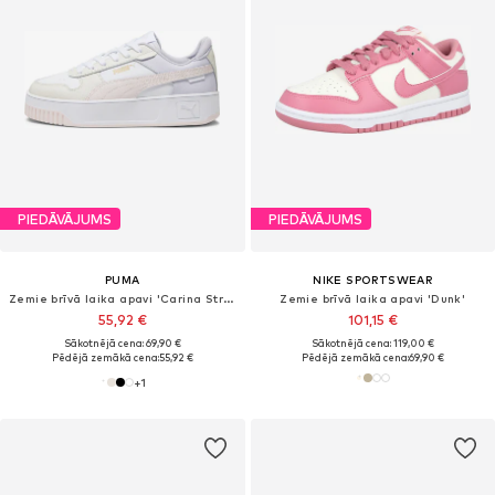
PIEDĀVĀJUMS
PIEDĀVĀJUMS
PUMA
NIKE SPORTSWEAR
Zemie brīvā laika apavi 'Carina Street'
Zemie brīvā laika apavi 'Dunk'
55,92 €
101,15 €
Sākotnējā cena: 69,90 €
Sākotnējā cena: 119,00 €
Pēdējā zemākā cena:
55,92 €
Pēdējā zemākā cena:
69,90 €
+
1