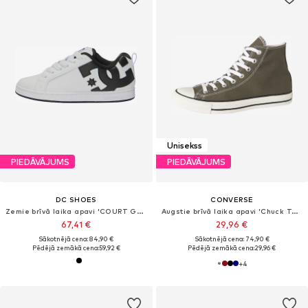
Unisekss
PIEDĀVĀJUMS
PIEDĀVĀJUMS
DC SHOES
CONVERSE
Zemie brīvā laika apavi 'COURT GRAFFIK'
Augstie brīvā laika apavi 'Chuck Taylor All Star'
67,41 €
29,96 €
Sākotnējā cena: 84,90 €
Sākotnējā cena: 74,90 €
Pēdējā zemākā cena:
59,92 €
Pēdējā zemākā cena:
29,96 €
+
4