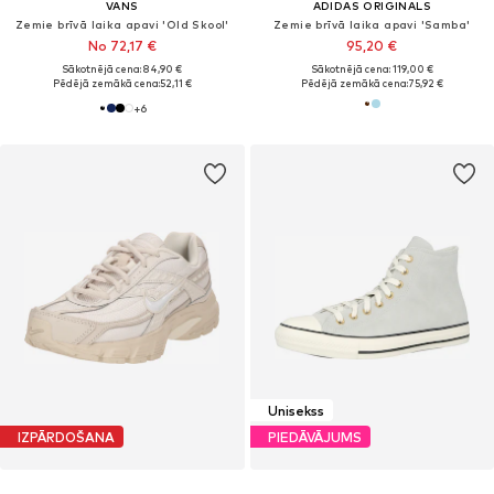
VANS
ADIDAS ORIGINALS
Zemie brīvā laika apavi 'Old Skool'
Zemie brīvā laika apavi 'Samba'
No 72,17 €
95,20 €
Sākotnējā cena: 84,90 €
Sākotnējā cena: 119,00 €
Pēdējā zemākā cena:
52,11 €
Pēdējā zemākā cena:
75,92 €
+
6
Unisekss
IZPĀRDOŠANA
PIEDĀVĀJUMS