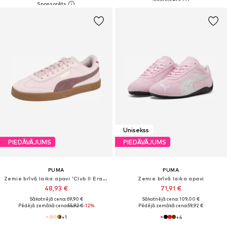
Unisekss
PIEDĀVĀJUMS
PIEDĀVĀJUMS
PUMA
PUMA
Zemie brīvā laika apavi 'Club II Era Suede'
Zemie brīvā laika apavi
48,93 €
71,91 €
Sākotnējā cena: 69,90 €
Sākotnējā cena: 109,00 €
Pēdējā zemākā cena:
55,92 €
-12%
Pēdējā zemākā cena:
59,92 €
+
1
+
4