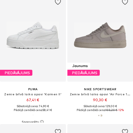
Jaunums
PIEDĀVĀJUMS
PIEDĀVĀJUMS
PUMA
NIKE SPORTSWEAR
Zemie brīvā laika apavi 'Karmen II'
Zemie brīvā laika apavi 'Air Force 1 Retro Premium'
67,41 €
90,30 €
Sākotnējā cena: 74,90 €
Sākotnējā cena: 129,00 €
Pēdējā zemākā cena:
58,41 €
Pēdējā zemākā cena:
103,20 €
-12%