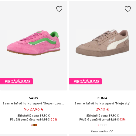
PIEDĀVĀJUMS
PIEDĀVĀJUMS
VANS
PUMA
Zemie brīvā laika apavi 'Super Lowpro'
Zemie brīvā laika apavi 'Majesty'
No 27,96 €
29,10 €
Sākotnējā cena: 89,90 €
Sākotnējā cena: 89,90 €
Pēdējā zemākā cena:
34,95 €
-20%
Pēdējā zemākā cena:
33,68 €
-13%