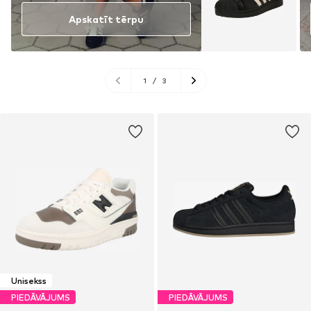
Apskatīt tērpu
1
/
3
Unisekss
PIEDĀVĀJUMS
PIEDĀVĀJUMS