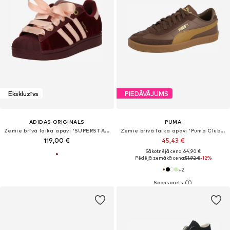
Ekskluzīvs
PIEDĀVĀJUMS
ADIDAS ORIGINALS
PUMA
Zemie brīvā laika apavi 'SUPERSTAR II'
Zemie brīvā laika apavi 'Puma Club II Era'
119,00 €
45,43 €
Sākotnējā cena: 64,90 €
Pēdējā zemākā cena:
51,92 €
-12%
+
2