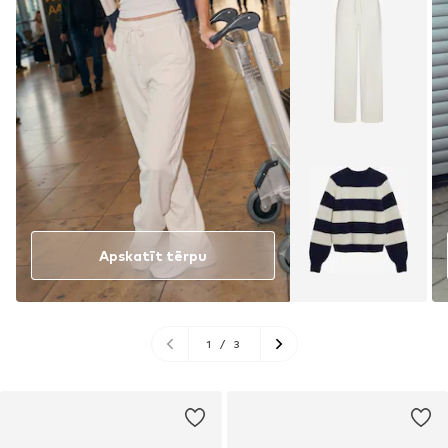
Apskatīt tērpu
1
/
3