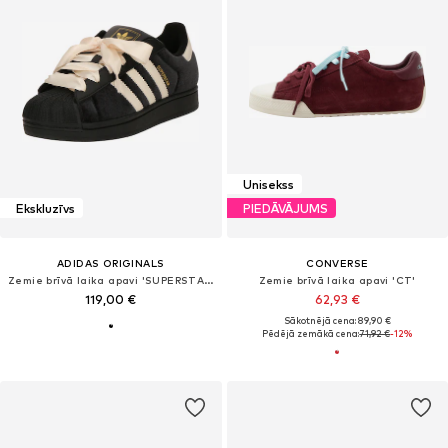
Unisekss
Ekskluzīvs
PIEDĀVĀJUMS
ADIDAS ORIGINALS
CONVERSE
Zemie brīvā laika apavi 'SUPERSTAR II'
Zemie brīvā laika apavi 'CT'
119,00 €
62,93 €
Sākotnējā cena: 89,90 €
Pēdējā zemākā cena:
71,92 €
-12%