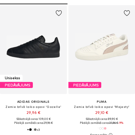
Unisekss
PIEDĀVĀJUMS
PIEDĀVĀJUMS
ADIDAS ORIGINALS
PUMA
Zemie brīvā laika apavi 'Gazelle'
Zemie brīvā laika apavi 'Majesty'
29,96 €
29,10 €
Sākotnējā cena: 109,00 €
Sākotnējā cena: 89,90 €
Pēdējā zemākā cena:
29,96 €
Pēdējā zemākā cena:
31,96 €
-9%
+
3