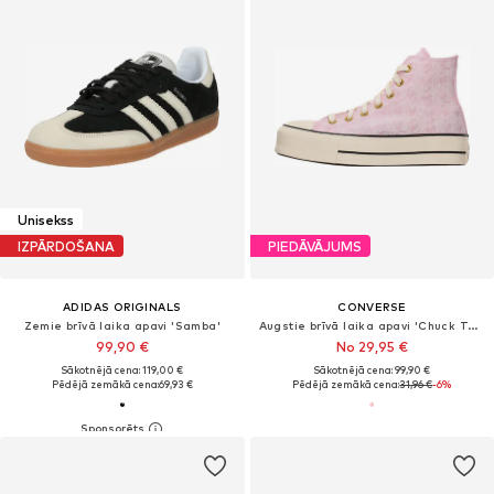
Unisekss
IZPĀRDOŠANA
PIEDĀVĀJUMS
ADIDAS ORIGINALS
CONVERSE
Zemie brīvā laika apavi 'Samba'
Augstie brīvā laika apavi 'Chuck Taylor All Star'
99,90 €
No 29,95 €
Sākotnējā cena: 119,00 €
Sākotnējā cena: 99,90 €
Pēdējā zemākā cena:
69,93 €
Pēdējā zemākā cena:
31,96 €
-6%