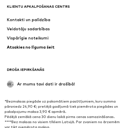
KLIENTU APKALPOŠANAS CENTRS
Jaunumi
Šobrīd populāri
Kleitas
Džinsi
Kontakti un palīdzība
Krekli un topi
Bikses
Veidotāju sadarbības
Jakas
Džemperi un adījumi
Vispārīgie noteikumi
Apakšveļa
Blūzes un tunikas
Atsakies no līguma šeit
Mēteļi
Svārki
Peldkostīmi
Ikdienas džemperi
Žaketes
Kombinezoni un sarafāni
DROŠA IEPIRKŠANĀS
Lieli izmēri
Apģērbs grūtniecēm
Svinības
Ekskluzīvi
 Ar mums tavi dati ir drošībā!
Pārstrāde
*Bezmaksas piegāde uz pakomātiem pasūtījumiem, kuru summa
APAVI
pārsniedz 24,90 €; pretējā gadījumā tiek piemērota piegādes un
pakalpojumu maksa 3,90 € apmērā.
Jaunumi
Šobrīd populāri
Pēdējā zemākā cena 30 dienu laikā pirms cenas samazināšanas.
****Bez maksas no visiem tīkliem Latvijā. Par zvaniem no ārzemēm
Brīvā laika apavi
Puszābaki
var tikt piemērota maksa.