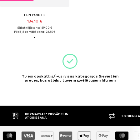
TEN POINTS
134,10 €
Sākotnējā cena: 169,00 €
Pēdējā zemākā cena:
126,65 €
Tu esi apskatījis/ -usi visas kategorijas Sievietēm
preces, kas atbilst taviem izvēlētajiem filtriem
BEZMAKSAS* PIEGĀDE UN
30 DIENU 
ATGRIEŠANA