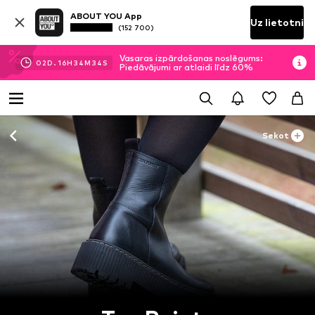
ABOUT YOU App
Uz lietotni
(152 700)
Vasaras izpārdošanas noslēgums:
02
D.
16
H
34
M
33
S
Piedāvājumi ar atlaidi līdz 60%
Sekot