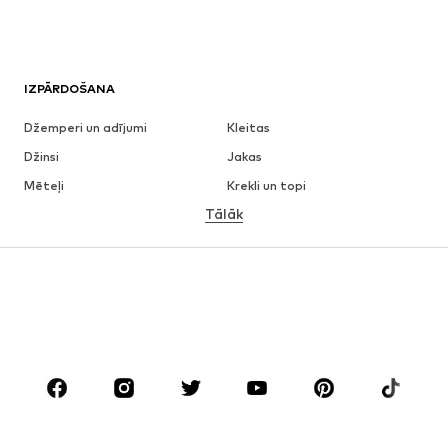
IZPĀRDOŠANA
Džemperi un adījumi
Kleitas
Džinsi
Jakas
Mēteļi
Krekli un topi
Tālāk
Bikses
Apakšveļa
Svārki
Blūzes un tunikas
Ikdienas džemperi
Žaketes
Peldkostīmi
Kombinezoni un sarafāni
Lieli izmēri
Apģērbs grūtniecēm
Apavi
Sports
Aksesuāri
Premium
APĢĒRBI