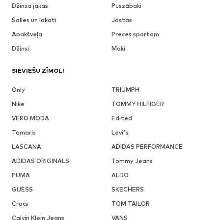
Džinsa jakas
Puszābaki
Šalles un lakati
Jostas
Apakšveļa
Preces sportam
Džinsi
Maki
SIEVIEŠU ZĪMOLI
Only
TRIUMPH
Nike
TOMMY HILFIGER
VERO MODA
Edited
Tamaris
Levi's
LASCANA
ADIDAS PERFORMANCE
ADIDAS ORIGINALS
Tommy Jeans
PUMA
ALDO
GUESS
SKECHERS
Crocs
TOM TAILOR
Calvin Klein Jeans
VANS