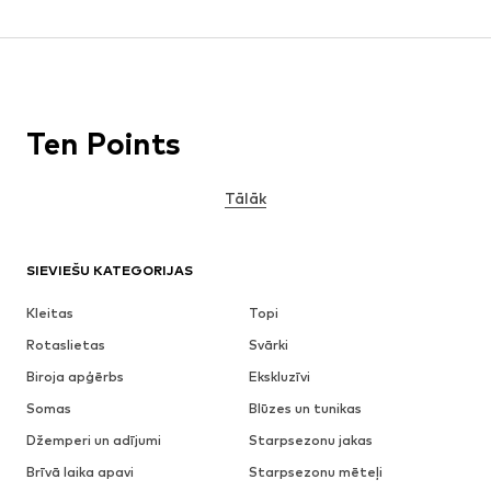
Ten Points
Tālāk
SIEVIEŠU KATEGORIJAS
Kleitas
Topi
Rotaslietas
Svārki
Biroja apģērbs
Ekskluzīvi
Somas
Blūzes un tunikas
Džemperi un adījumi
Starpsezonu jakas
Brīvā laika apavi
Starpsezonu mēteļi