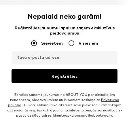
Nepalaid neko garām!
Reģistrējies jaunumu lapai un saņem ekskluzīvus
piedāvājumus
Sievietēm
Vīriešiem
Tava e-pasta adrese
Reģistrēties
Es vēlos saņemt jaunumus no ABOUT YOU par aktuālajām
tendencēm, piedāvājumiem un kuponiem saskaņā ar
Privātuma
politika
. Tu vari jebkurā laikā atsaukt savu piekrišanu, izmantojot
atteikšanās iespēju katra jaunuma biļetena beigās vai nosūtot e-
pastu uz šādu adresi
klientuapkalposana@aboutyou.lv
.