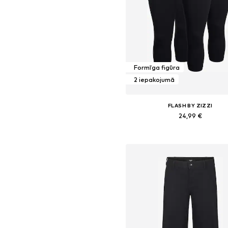
Formīga figūra
2 iepakojumā
FLASH BY ZIZZI
24,99 €
Pieejamie izmēri: XL-XXL, XXXL-4XL,
Pievienot grozam