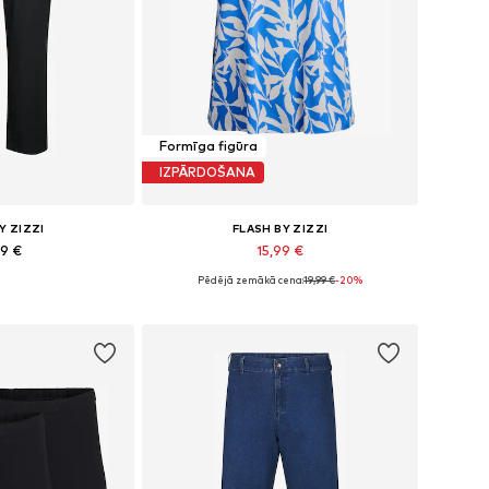
Formīga figūra
IZPĀRDOŠANA
Y ZIZZI
FLASH BY ZIZZI
99 €
15,99 €
Pēdējā zemākā cena:
19,99 €
-20%
dzos izmēros
Pieejamie izmēri: XL-XXL, XXXL-4XL, 5XL-6XL
t grozam
Pievienot grozam