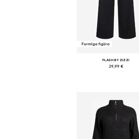
Formīga figūra
FLASH BY ZIZZI
29,99 €
Pieejams daudzos izmēros
Pievienot grozam