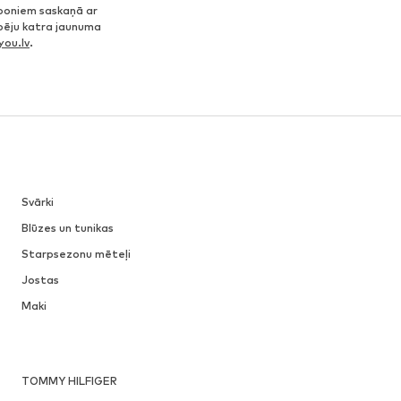
poniem saskaņā ar
spēju katra jaunuma
ou.lv
.
Svārki
Blūzes un tunikas
Starpsezonu mēteļi
Jostas
Maki
TOMMY HILFIGER