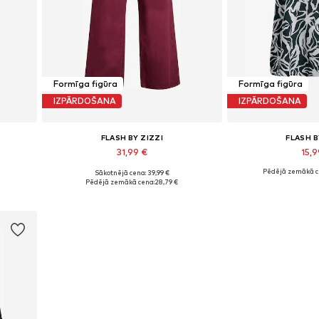
Formīga figūra
Formīga figūra
IZPĀRDOŠANA
IZPĀRDOŠANA
FLASH BY ZIZZI
FLASH B
31,99 €
15,
Pēdējā zemākā c
Sākotnējā cena: 39,99 €
Pieejamie izmēri: 40 x 30
Pieejamie izm
Pēdējā zemākā cena:
28,79 €
Pievienot grozam
Pievieno