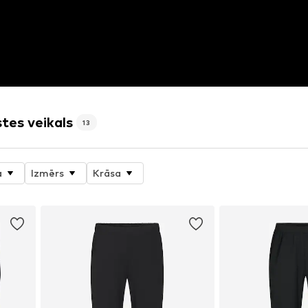
stes veikals
13
a
Izmērs
Krāsa