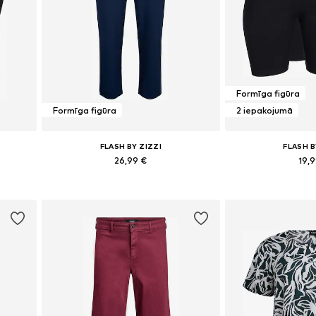
Formīga figūra
Formīga figūra
2 iepakojumā
FLASH BY ZIZZI
FLASH B
26,99 €
19,
 5XL-6XL
Pieejamie izmēri: 42-44, 46-48
Pieejamie izmēri:
Pievienot grozam
Pievieno