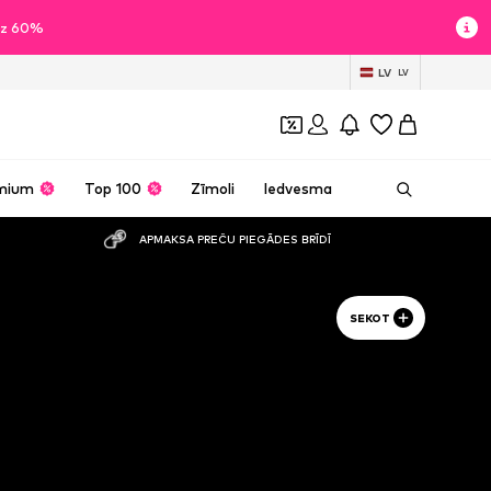
īdz 60%
LV
LV
mium
Top 100
Zīmoli
Iedvesma
APMAKSA PREČU PIEGĀDES BRĪDĪ
SEKOT