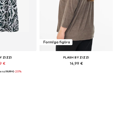
Formīga figūra
Y ZIZZI
FLASH BY ZIZZI
99 €
14,99 €
ena:
19,99 €
-20%
ēri: 5XL-6XL
Pieejamie izmēri: S, L
t grozam
Pievienot grozam