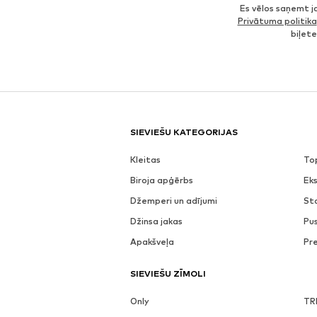
Es vēlos saņemt 
Privātuma politika
biļet
SIEVIEŠU KATEGORIJAS
Kleitas
To
Biroja apģērbs
Eks
Džemperi un adījumi
St
Džinsa jakas
Pu
Apakšveļa
Pr
SIEVIEŠU ZĪMOLI
Only
TR