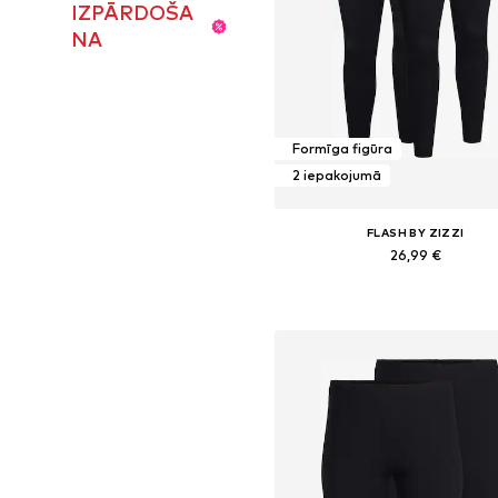
IZPĀRDOŠA
NA
Formīga figūra
2 iepakojumā
FLASH BY ZIZZI
26,99 €
Pieejams daudzos izmēros
Pievienot grozam