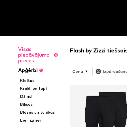
Visas
Flash by Zizzi tiešsai
piedāvājuma
preces
Apģērbi
Cena
Izpārdošan
Kleitas
Krekli un topi
Džinsi
Bikses
Blūzes un tunikas
Lieli izmēri