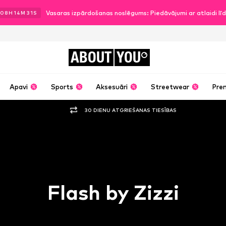
Vasaras izpārdošanas noslēgums: Piedāvājumi ar atlaidi l
08
H
14
M
30
S
ABOUT
YOU
Apavi
Sports
Aksesuāri
Streetwear
Pre
30 DIENU ATGRIEŠANAS TIESĪBAS
Flash by Zizzi