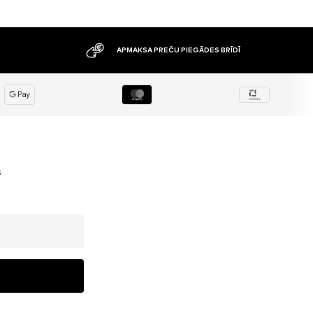
APMAKSA PREČU PIEGĀDES BRĪDĪ
s