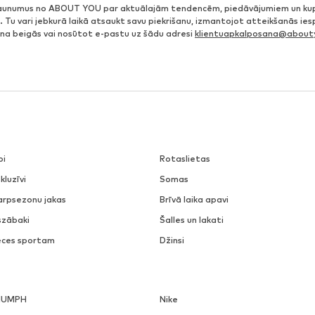
jaunumus no ABOUT YOU par aktuālajām tendencēm, piedāvājumiem un ku
. Tu vari jebkurā laikā atsaukt savu piekrišanu, izmantojot atteikšanās ie
ena beigās vai nosūtot e-pastu uz šādu adresi
klientuapkalposana@abouty
pi
Rotaslietas
kluzīvi
Somas
arpsezonu jakas
Brīvā laika apavi
szābaki
Šalles un lakati
eces sportam
Džinsi
IUMPH
Nike