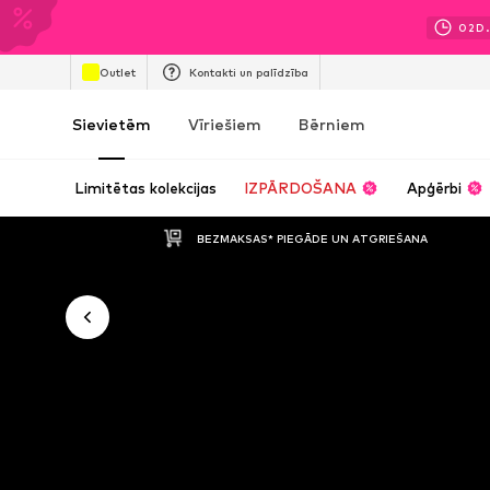
02
D.
Outlet
Kontakti un palīdzība
Sievietēm
Vīriešiem
Bērniem
Limitētas kolekcijas
IZPĀRDOŠANA
Apģērbi
BEZMAKSAS* PIEGĀDE UN ATGRIEŠANA