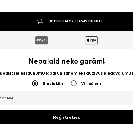
30 DIENU ATGRIEŠANAS TIESĪBAS
Nepalaid neko garām!
Reģistrējies jaunumu lapai un saņem ekskluzīvus piedāvājumu
Sievietēm
Vīriešiem
adrese
Reģistrēties