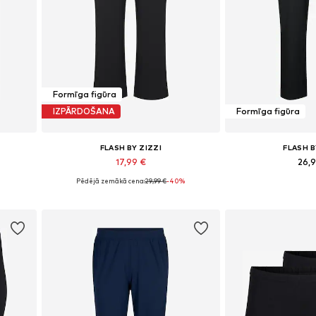
Formīga figūra
IZPĀRDOŠANA
Formīga figūra
FLASH BY ZIZZI
FLASH B
17,99 €
26,
Pēdējā zemākā cena:
29,99 €
-40%
Pieejamie izmēri: 42-44, 46-48, 50-52
Pieejams dau
Pievienot grozam
Pievieno