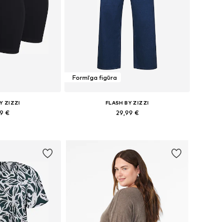
Formīga figūra
Y ZIZZI
FLASH BY ZIZZI
99 €
29,99 €
 XL-XXL, XXXL-4XL
Pieejams daudzos izmēros
t grozam
Pievienot grozam